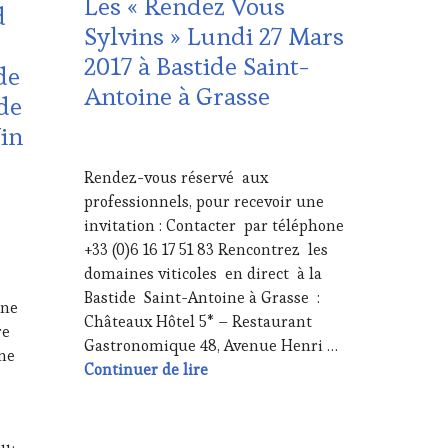
Les « Rendez Vous
d
Sylvins » Lundi 27 Mars
2017 à Bastide Saint-
de
Antoine à Grasse
de
Vin
12
MARS
Rendez-vous réservé aux
2017
professionnels, pour recevoir une
invitation : Contacter par téléphone
+33 (0)6 16 17 51 83 Rencontrez les
domaines viticoles en direct à la
Bastide Saint-Antoine à Grasse :
îne
Châteaux Hôtel 5* – Restaurant
re
Gastronomique 48, Avenue Henri …
sme
Les « Rendez Vous Sylvins » Lundi
Continuer de lire