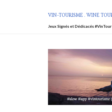
Aller
au
VIN-TOURISME . WINE TOU
contenu
principal
Jeux Signés et Dédicacés #VinTou