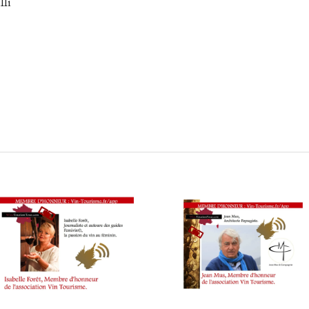
lli
enoculturelles, Gérard Canarie, Bailli Délégué, Chaîne des R