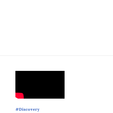
ôtisseurs de Monaco est partenaire de l’App de l’Association 
#Discovery