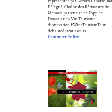
représentée par Gérard Canarie, Bai
TASTING
,
Délégué, Chaîne des Rôtisseurs de
LIVE
Monaco, partenaire de l’App de
STREAMING
,
MÉDIAS,
l’Association Vin Tourisme
PRESSE
#innovation #WineTourismTour
ÉCRITE,
#chainedesrotisseurs
RADIO,
Auteur d’épopées o
Continuer de lire
TV,
WEB
,
OENOTOURISME
,
PARTENAIRES
VIN
TOURISME
,
PRODUCTEURS
TERROIR
,
RESTAURATEUR,
CHEF,
CUISINIER,
ŒNOLOGUE,
SOMMELIER
,
SALONS
INTERNATIONAUX
,