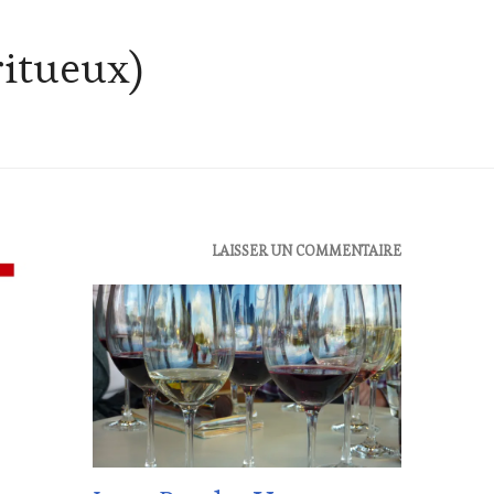
ritueux)
ACTUALITÉS
,
LAISSER UN COMMENTAIRE
OENOTOURISME
,
RESTAURATEUR,
CHEF,
CUISINIER,
ŒNOLOGUE,
SOMMELIER
,
SALONS
INTERNATIONAUX
,
VIGNOBLES