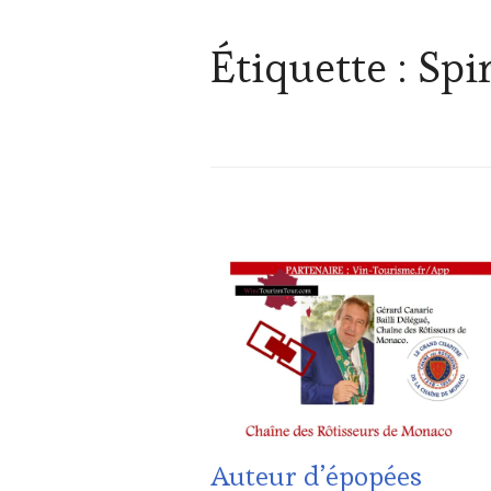
Étiquette :
Spi
ACTUALITÉS
,
CLUB
:
WINE
TASTING
VOUCHER
,
CÔTES-
DE-
PROVENCE
,
CULTURAL
Auteur d’épopées
GUEST
,
DOMAINE