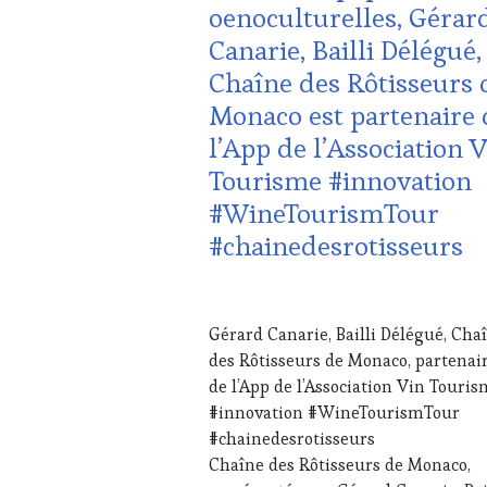
oenoculturelles, Gérar
VITICOLE,
Canarie, Bailli Délégué,
ADHÉRENT,
VIN
Chaîne des Rôtisseurs 
TOURISME
,
Monaco est partenaire 
EDITION
LES
l’App de l’Association 
CLÉS
Tourisme #innovation
DU
VIN
#WineTourismTour
ET
#chainedesrotisseurs
DE
LA
HAUTE
22
GASTRONOMIE
AOÛT
FRANÇAISE
,
Gérard Canarie, Bailli Délégué, Cha
2023
FAMOUS
des Rôtisseurs de Monaco, partenai
HOST
,
de l’App de l’Association Vin Touri
GUEST
,
#innovation #WineTourismTour
INVITATIONS
&
#chainedesrotisseurs
DÉGUSTATIONS,
Chaîne des Rôtisseurs de Monaco,
WINE