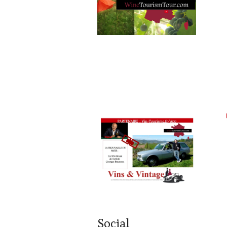
TOUR
MOVIE
,
WINETASTINGVOUCHER.COM
Social