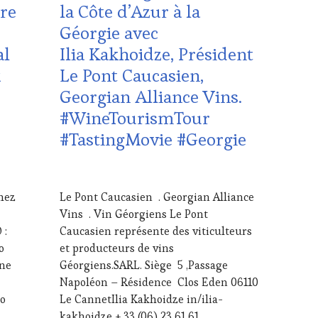
tre
la Côte d’Azur à la
TOURISME
,
Géorgie avec
EDITION
LES
al
Ilia Kakhoidze, Président
CLÉS
x
Le Pont Caucasien,
DU
VIN
Georgian Alliance Vins.
ET
#WineTourismTour
DE
LA
#TastingMovie #Georgie
HAUTE
GASTRONOMIE
FRANÇAISE
,
29
FAMOUS
JUIN
chez
Le Pont Caucasien . Georgian Alliance
HOST
,
2025
Vins . Vin Géorgiens Le Pont
GUEST
,
INVITATIONS
 :
Caucasien représente des viticulteurs
&
o
et producteurs de vins
DÉGUSTATIONS,
une
Géorgiens.SARL. Siège 5 ,Passage
WINE
Napoléon – Résidence Clos Eden 06110
TASTING
,
lo
Le CannetIlia Kakhoidze in/ilia-
JEU
,
MÉDIAS,
kakhoidze + 33 (06) 23 61 61