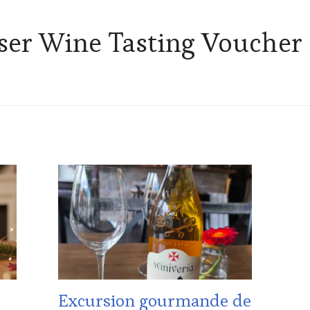
ser Wine Tasting Voucher
ACTUALITÉS
,
CLUB
:
WINE
TASTING
VOUCHER
,
CULTURAL
GUEST
,
DOMAINE
VITICOLE,
Excursion gourmande de
ADHÉRENT,
VIN