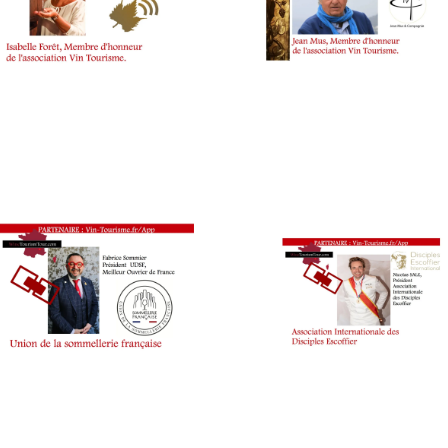
WINE
TOURISM
FAME
,
WINE
TOURISM
TOUR
,
WINETASTINGVOUCHER.COM