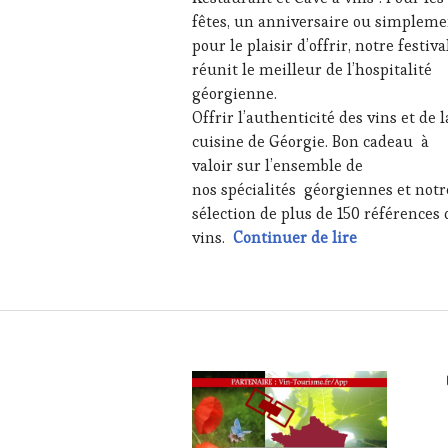
CHEF,
fêtes, un anniversaire ou simpleme
CUISINIER,
pour le plaisir d’offrir, notre festiva
ŒNOLOGUE,
réunit le meilleur de l’hospitalité
SOMMELIER
,
géorgienne.
SALONS
INTERNATIONAUX
,
Offrir l’authenticité des vins et de l
SPOT
cuisine de Géorgie. Bon cadeau à
BY
,
valoir sur l’ensemble de
TASTING
nos spécialités géorgiennes et not
MOVIE
,
sélection de plus de 150 références 
VIGNOBLES
,
WINE
Dernière min
vins.
Continuer de lire
TASTING
VOUCHER
,
WINE
TOURISM
FAME
,
WINE
TOURISM
TOUR
,
WINE
TOURISM