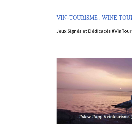
Aller
au
VIN-TOURISME . WINE TOU
contenu
principal
Jeux Signés et Dédicacés #VinTou