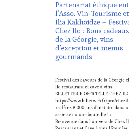
Partenariat éthique en
TOURISME
,
l’Asso. Vin-Tourisme et
FAMOUS
HOST
,
Ilia Kakhoidze – Festiv
GUEST
,
Chez Ilo : Bons cadeau
INVITATIONS
&
de la Géorgie, vins
DÉGUSTATIONS,
d’exception et menus
WINE
TASTING
,
gourmands
MÉDIAS,
PRESSE
ÉCRITE,
20
RADIO,
DÉCEMBRE
Festival des Saveurs de la Géorgie 
TV,
2025
Ilo restaurant et cave à vins
WEB
,
OENOTOURISME
,
BILLETTERIE OFFICIELLE CHEZ ILO
PARTENAIRES
https://www.billetweb.fr/pro/chezil
VIN
« Offrez 8 000 ans d’histoire dans 
TOURISME
,
assiette ou une bouteille ! »
PRODUCTEURS
Bienvenue dans l’univers de Chez I
TERROIR
,
RESTAURATEUR,
Restaurant et Cave à vins ! Pour les