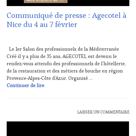
Communiqué de presse : Agecotel à
Nice du 4 au 7 février
2
FÉVRIER
Le 1er Salon des professionnels de la Méditerranée
2018
Créé il y a plus de 35 ans, AGECOTEL est devenu le
rendez‐vous attendu des professionnels de l’hôtellerie,
de la restauration et des métiers de bouche en région
Provence‐Alpes‐Côte d’Azur. Organisé …
Communiqué de presse : Agecotel à Nice du
Continuer de lire
ACTUALITÉS
,
LAISSER UN COMMENTAIRE
EDITION
LES
CLÉS