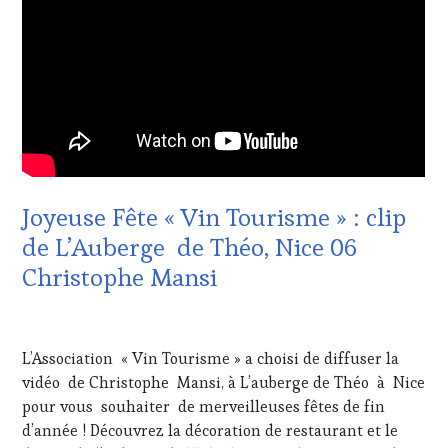
DU
VIN
ET
DE
LA
HAUTE
GASTRONOMIE
FRANÇAISE
,
OENOTOURISME
,
RESTAURATEUR,
CHEF,
Joyeuse Fête « Vin Tourisme » : clip
CUISINIER,
de L’Auberge de Théo, Nice 06
ŒNOLOGUE,
SOMMELIER
Christophe Mansi
24
DÉCEMBRE
L’Association « Vin Tourisme » a choisi de diffuser la
2016
vidéo de Christophe Mansi, à L’auberge de Théo à Nice
pour vous souhaiter de merveilleuses fêtes de fin
d’année ! Découvrez la décoration de restaurant et le