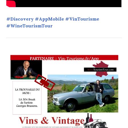
#Discovery #AppMobile #VinTourisme
#WineTourismTour