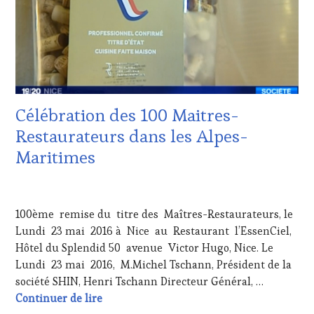
RESTAURATEUR,
CHEF,
CUISINIER,
ŒNOLOGUE,
SOMMELIER
Célébration des 100 Maitres-
Restaurateurs dans les Alpes-
Maritimes
26
MAI
100ème remise du titre des Maîtres-Restaurateurs, le
2016
Lundi 23 mai 2016 à Nice au Restaurant l’EssenCiel,
Hôtel du Splendid 50 avenue Victor Hugo, Nice. Le
Lundi 23 mai 2016, M.Michel Tschann, Président de la
société SHIN, Henri Tschann Directeur Général, …
Célébration des 100 Maitres-Restaurateur
Continuer de lire