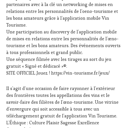
partenaires avec à la clé un networking de mises en
DE
LA
relations entre les personnalités de l’oeno-tourisme et
HAUTE
les bons amateurs grâce à l’application mobile Vin
GASTRONOMIE
Tourisme.
FRANÇAISE
,
Une participation au discovery de l’application mobile
INVITATIONS
de mises en relations entre les personnalités de l’œno-
&
DÉGUSTATIONS,
tourisme et les bons amateurs. Des événements ouverts
WINE
à tous professionnels et grand public.
TASTING
,
Une séquence filmée avec les tirages au sort du jeu
LIVE
gratuit « Signé et dédicacé »©.
STREAMING
,
SITE OFFICIEL Jouez ! https://vin-tourisme.fr/jeux/
MÉDIAS,
PRESSE
ÉCRITE,
Il s’agit d’une occasion de faire rayonner à l’extérieur
RADIO,
des frontières toutes les appellations des vins et le
TV,
WEB
,
savoir-faire des filières de l’œno-tourisme. Une vitrine
OENOTOURISME
,
d’envergure qui soit accessible à tous avec un
PARTENAIRES
téléchargement gratuit de l’application Vin Tourisme.
VIN
L’Éthique : Culture Plaisir Sagesse Excellence
TOURISME
,