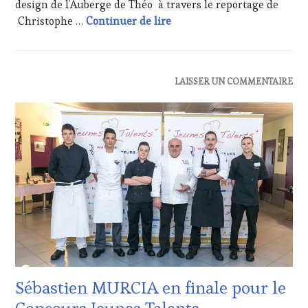
design de l’Auberge de Théo à travers le reportage de
Joyeuse Fête « Vin Tourisme
Christophe …
Continuer de lire
ACTUALITÉS
,
LAISSER UN COMMENTAIRE
RESTAURATEUR,
CHEF,
CUISINIER,
ŒNOLOGUE,
SOMMELIER
,
SALONS
INTERNATIONAUX
Sébastien MURCIA en finale pour le
Concours Jeunes Talents