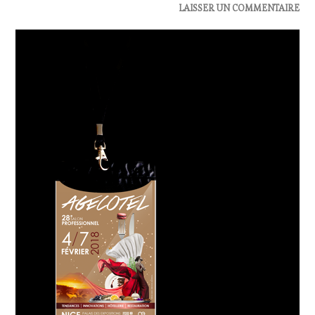
ACTUALITÉS
,
LAISSER UN COMMENTAIRE
PARTENAIRES
VIN
TOURISME
,
RESTAURATEUR,
CHEF,
CUISINIER,
ŒNOLOGUE,
SOMMELIER
,
SALONS
INTERNATIONAUX