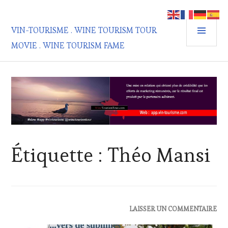
Aller
au
MEN
contenu
VIN-TOURISME . WINE TOURISM TOUR
PRIN
principal
MOVIE . WINE TOURISM FAME
Étiquette :
Théo Mansi
ACTUALITÉS
,
LAISSER UN COMMENTAIRE
CHALLENGE