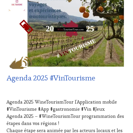
HORS
ZONE
DE
CONFORT
,
CLUB
:
WINE
TASTING
VOUCHER
,
CÔTES-
DE-
PROVENCE
,
DOMAINE
Agenda 2025 #VinTourisme
VITICOLE,
ADHÉRENT,
VIN
28
TOURISME
,
JANVIER
Agenda 2025 WineTourismTour l’Application mobile
EDITION
2024
LES
#VinTourisme #App #gastronomie #Vin #Jeux
CLÉS
Agenda 2025 – #WineTourismTour programmation des
DU
étapes dans vos régions !
VIN
Chaque étape sera animée par les acteurs locaux et les
ET