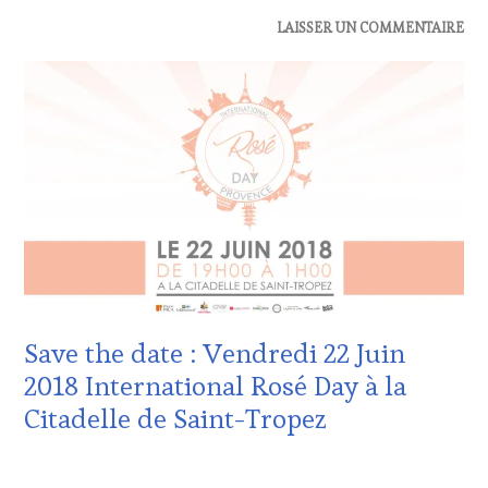
ACTUALITÉS
,
LAISSER UN COMMENTAIRE
DOMAINE
VITICOLE,
ADHÉRENT,
VIN
TOURISME
,
OENOTOURISME
,
SALONS
INTERNATIONAUX
,
VIGNOBLES
Save the date : Vendredi 22 Juin
2018 International Rosé Day à la
Citadelle de Saint-Tropez
13