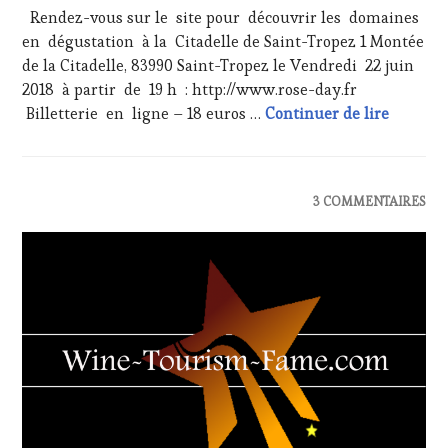
JUIN
Rendez-vous sur le site pour découvrir les domaines
2018
en dégustation à la Citadelle de Saint-Tropez 1 Montée
de la Citadelle, 83990 Saint-Tropez le Vendredi 22 juin
2018 à partir de 19 h : http://www.rose-day.fr
Save the
Billetterie en ligne – 18 euros …
Continuer de lire
ACTUALITÉS
,
3 COMMENTAIRES
CLUB
:
WINE
TASTING
VOUCHER
,
DOMAINE
VITICOLE,
ADHÉRENT,
VIN
TOURISME
,
EDITION
LES