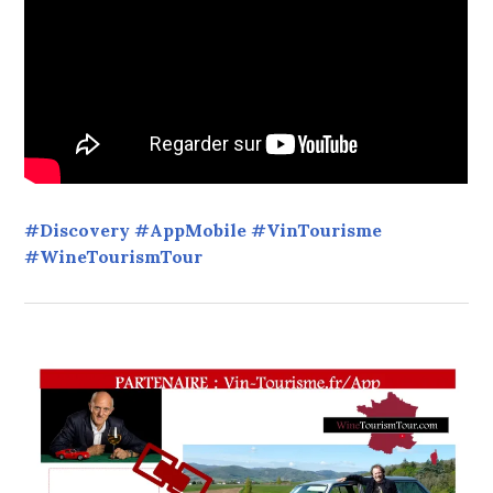
#Discovery #AppMobile #VinTourisme
#WineTourismTour