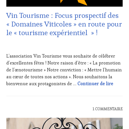
CLÉS
DU
Vin Tourisme : Focus prospectif des
VIN
ET
« Domaines Viticoles » en route pour
DE
le « tourisme expérientiel » !
LA
HAUTE
GASTRONOMIE
24
FRANÇAISE
,
DÉCEMBRE
L’association Vin Tourisme vous souhaite de célébrer
INVITATIONS
2017
&
d’excellentes fêtes ! Notre raison d’être : « La promotion
DÉGUSTATIONS,
de l’œnotourisme » Notre conviction : « Mettre l’humain
WINE
au cœur de toutes nos actions ». Nous souhaitons la
TASTING
,
Vin Tou
bienvenue aux protagonistes de …
Continuer de lire
OENOTOURISME
,
PARTENAIRES
VIN
TOURISME
,
RESTAURATEUR,
ACTUALITÉS
,
1 COMMENTAIRE
CHEF,
DOMAINE
CUISINIER,
VITICOLE,
ŒNOLOGUE,
ADHÉRENT,