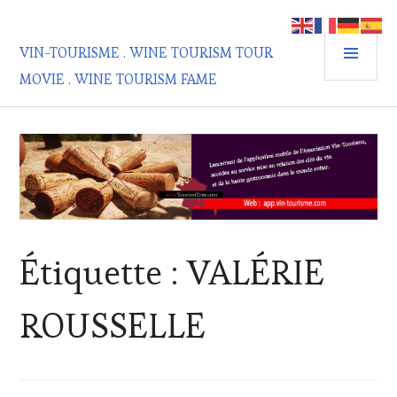
Aller
au
MEN
contenu
VIN-TOURISME . WINE TOURISM TOUR
PRIN
principal
MOVIE . WINE TOURISM FAME
Étiquette :
VALÉRIE
ROUSSELLE