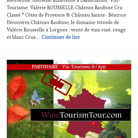
Bienvenue, nouvelle adhérente à l’Association Vin-
2017
Tourisme Valérie ROUSSELLE Château Roubine Cru
Classé * Côtes de Provence & Château Sainte- Béatrice
Découvrez Château Roubine, le domaine viticole de
Valérie Rousselle à Lorgues : vente de vins rosé, rouge
Nouvel Adhérent : Vignobl
et blanc Crus …
Continuer de lire