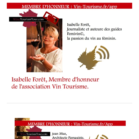
SERGI
,
KARIN
DAUSSY
,
L'ASSOCIATION
FRANÇAISE
DES
MAÎTRES-
RESTAURATEURS
,
LA
BASTIDE
SAINT-
ANTOINE
L'OENOTOURISME
,
LANCEMENT
VIN-
TOURISME.COM
,
LE
CLOS
SAINT
VINCENT
,
LES
VIGNOBLES