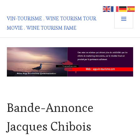
Aller
au
MEN
contenu
VIN-TOURISME . WINE TOURISM TOUR
PRIN
principal
MOVIE . WINE TOURISM FAME
ACTUALITÉS
,
Bande-Annonce
INVITATIONS
&
DÉGUSTATIONS,
Jacques Chibois
WINE
TASTING
,
OENOTOURISME
,