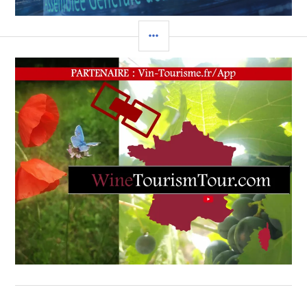
DES
RESTAURATEURS
,
COLONNE
DES
SOMMELIERS
,
LATÉRALE
DOMAINE
DE
LA
SOURCE
,
DOMAINE
DE
TOASC
,
DOMAINE
SAINT
JEAN
,
ERIC
&
CARINE
DALMASSO
,
JACQUES
CHIBOIS
,
JOSEPH
ET
JULIEN