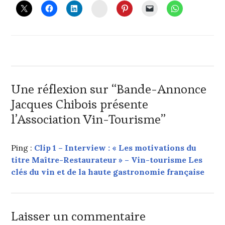
DÉCEMBRE
GÉNÉRALE
INSTAGRAM
2016
DE
L'ASSOCIATION
FRANÇAISE
DES
MAÎTRES-
RESTAURATEURS
,
CANNES
:
Une réflexion sur “
Bande-Annonce
BILLETTERIE
Jacques Chibois présente
VIN
TOURISME-
l’Association Vin-Tourisme
”
COMMUNIQUÉ
DE
PRESSE
,
Ping :
Clip 1 – Interview : « Les motivations du
CHAMBRE
titre Maître-Restaurateur » – Vin-tourisme Les
DE
clés du vin et de la haute gastronomie française
COMMERCE
ET
D’INDUSTRIE
NICE
Laisser un commentaire
CÔTE
D’AZUR
,