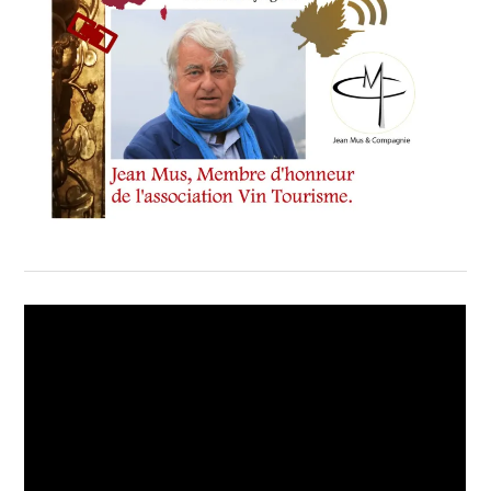
ET
LE
PATRIMOINE
,
MAÎTRES-
RESTAURATEURS
-
LEURS
SPÉCIALITÉS
,
MATTHIEU
SAVATIER
,
NATHALIE
ET
JEAN-
PATRICK
PACIOSELLI
,
OENOTOURISME
-
TERRITOIRE
ET
VIGNOBLES
,
RECOMMANDATIONS
DES