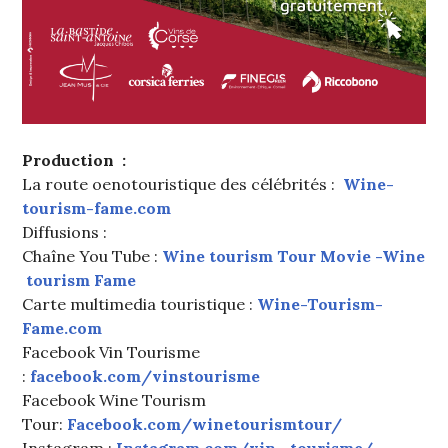
Production :
La route oenotouristique des célébrités :
Wine-
tourism-fame.com
Diffusions :
Chaîne You Tube :
Wine tourism Tour Movie -Wine
tourism Fame
Carte multimedia touristique :
Wine-Tourism-
Fame.com
Facebook Vin Tourisme
:
facebook.com/vinstourisme
Facebook Wine Tourism
Tour:
Facebook.com/winetourismtour/