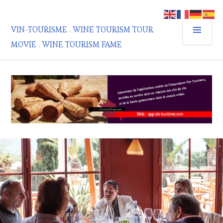
Aller
au
MEN
contenu
VIN-TOURISME . WINE TOURISM TOUR
PRIN
principal
MOVIE . WINE TOURISM FAME