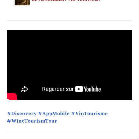
#Discovery #AppMobile #VinTourisme
#WineTourismTour