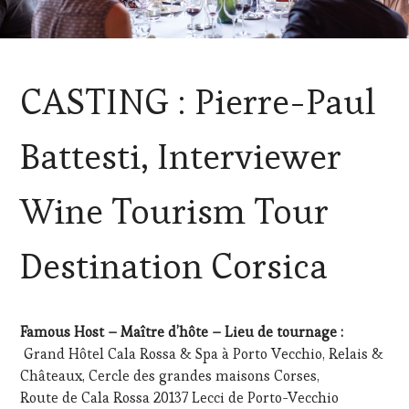
ACTUALITÉS
,
CASTING : Pierre-Paul
CLUB
:
WINE
Battesti, Interviewer
TASTING
VOUCHER
,
CORSICA
,
Wine Tourism Tour
DOMAINE
VITICOLE,
ADHÉRENT,
Destination Corsica
VIN
TOURISME
,
EDITION
LES
Famous Host – Maître d’hôte – Lieu de tournage :
CLÉS
Grand Hôtel Cala Rossa & Spa à Porto Vecchio, Relais &
DU
VIN
Châteaux, Cercle des grandes maisons Corses,
ET
Route de Cala Rossa 20137 Lecci de Porto-Vecchio
DE