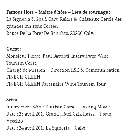
LA
HAUTE
Famous Host – Maître d’hôte – Lieu de tournage :
GASTRONOMIE
La Signoria & Spa à Calvi Relais & Châteaux, Cercle des
FRANÇAISE
,
grandes maisons Corses,
GUEST
,
Route De La Foret De Bonifato, 20260 Calvi
INVITATIONS
&
DÉGUSTATIONS,
Guest :
WINE
Monsieur Pierre-Paul Battesti, Interviewer Wine
TASTING
,
Tourism Corse
MÉDIAS,
Chargé de Mission – Direction RSE & Communication
PRESSE
ÉCRITE,
FINEGIS GREEN
RADIO,
FINEGIS GREEN Partenaire Wine Tourism Tour
TV,
WEB
,
OENOTOURISME
,
Scène :
PARTENAIRES
Interviewer Wine Tourism Corse – Tasting Movie
VIN
Date : 23 avril 2019 Grand Hôtel Cala Rossa – Porto
TOURISME
,
Vecchio
PRODUCTEURS
Date : 24 avril 2019 La Signoria – Calvi
TERROIR
,