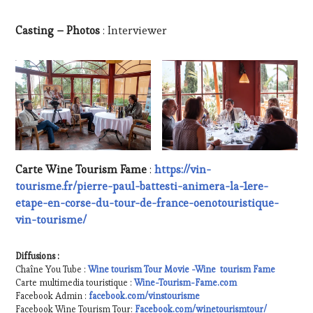
RESTAURATEUR,
CHEF,
Casting – Photos
: Interviewer
CUISINIER,
ŒNOLOGUE,
SOMMELIER
,
SALONS
INTERNATIONAUX
,
SPOT
BY
,
TASTING
MOVIE
,
VIGNOBLES
,
Carte Wine Tourism Fame
:
https://vin-
WINE
tourisme.fr/pierre-paul-battesti-animera-la-1ere-
TASTING
etape-en-corse-du-tour-de-france-oenotouristique-
VOUCHER
,
WINE
vin-tourisme/
TOURISM
FAME
,
Diffusions :
WINE
Chaîne You Tube :
Wine tourism Tour Movie -Wine tourism Fame
TOURISM
Carte multimedia touristique :
Wine-Tourism-Fame.com
TOUR
,
Facebook Admin :
facebook.com/vinstourisme
WINE
Facebook Wine Tourism Tour:
Facebook.com/winetourismtour/