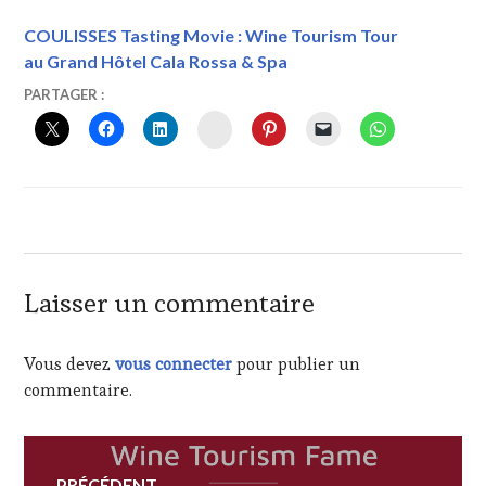
COULISSES Tasting Movie : Wine Tourism Tour
au Grand Hôtel Cala Rossa & Spa
14
VINTOURISME
PARTAGER :
MAI
INSTAGRAM
2019
Laisser un commentaire
Vous devez
vous connecter
pour publier un
commentaire.
Navigation
PRÉCÉDENT