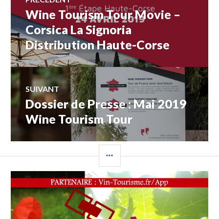
Wine Tourism Tour Movie –
Article
de
précédent :
Corsica La Signoria
Distribution Haute-Corse
l’article
SUIVANT
Dossier de Presse : Mai 2019
Article
Suivant:
Wine Tourism Tour
COLONNE
LATÉRALE