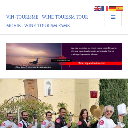
Aller
au
MEN
contenu
VIN-TOURISME . WINE TOURISM TOUR
PRIN
principal
MOVIE . WINE TOURISM FAME