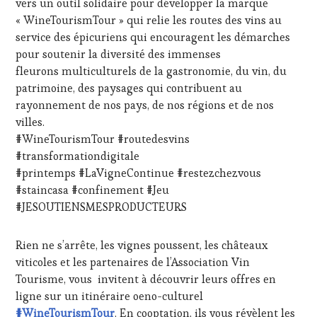
vers un outil solidaire pour développer la marque
CULTURAL
GUEST
,
« WineTourismTour » qui relie les routes des vins au
DOMAINE
service des épicuriens qui encouragent les démarches
VITICOLE,
pour soutenir la diversité des immenses
ADHÉRENT,
fleurons multiculturels de la gastronomie, du vin, du
VIN
patrimoine, des paysages qui contribuent au
TOURISME
,
EDITION
rayonnement de nos pays, de nos régions et de nos
LES
villes.
CLÉS
#WineTourismTour #routedesvins
DU
#transformationdigitale
VIN
#printemps #LaVigneContinue #restezchezvous
ET
DE
#staincasa #confinement #Jeu
LA
#JESOUTIENSMESPRODUCTEURS
HAUTE
GASTRONOMIE
FRANÇAISE
,
Rien ne s’arrête, les vignes poussent, les châteaux
INVITATIONS
viticoles et les partenaires de l’Association Vin
&
Tourisme, vous invitent à découvrir leurs offres en
DÉGUSTATIONS,
ligne sur un itinéraire oeno-culturel
WINE
#WineTourismTour
. En cooptation, ils vous révèlent les
TASTING
,