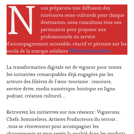
N
VOUCHER
,
ous préparons une diffusion des
WINE
TOURISM
itinéraires oeno-culturels pour chaque
FAME
,
destination, nous consultons tous nos
WINE
partenaires pour proposer aux
TOURISM
professionnels un service
TOUR
,
d’accompagnement accessible, réactif et pérenne sur les
WINE
TOURISM
outils de la marque solidaire
#WineTourismTour
.
TOUR
MOVIE
,
La transformation digitale est de vigueur pour toutes
WINETASTINGVOUCHER.COM
les initiatives remarquables déjà engagées par les
acteurs des filières de l’œno-tourisme : concours,
service drive, media numérique, boutique en ligne,
podcast, création culturel, ..
Retrouvez les initiatives sur nos réseaux : Vignerons,
Chefs, Sommeliers, Artistes Producteurs du terroir ,
..tous se réinventent pour accompagner les
changements et vous servir la qualité dans les produits