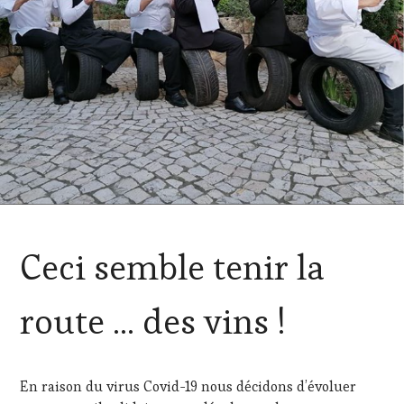
ACTUALITÉS
,
Ceci semble tenir la
CLUB
:
WINE
route … des vins !
TASTING
VOUCHER
,
CÔTES-
DE-
En raison du virus Covid-19 nous décidons d’évoluer
PROVENCE
,