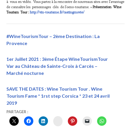
à vous en vidéo. Vous partez à la rencontre de nouveaux sites avec l’avantage
de connaître les personnages clés de l’oeno-tourisme. »
Présentation Wine
Tourism Tour :
http://vin-tourisme.fr/tastingmovie/
#WineTourismTour – 2ème Destination : La
Provence
1er Juillet 2021 : 3ème Étape WineTourismTour
Var au Château de Sainte-Croix à Carcès –
Marché nocturne
SAVE THE DATES : Wine Tourism Tour . Wine
Tourism Fame * 1rst step Corsica * 23 et 24 avril
2019
22
VINTOURISME
2ÈME
PARTAGER :
MARS
ÉTAPE
INSTAGRAM
2020
"WINE
TOURISME