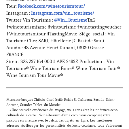
Tour:
Facebook.com/winetourismtour/
Instagram :
Instagram.com/vin_tourisme/
Twitter Vin Tourisme :
@Vin_Tourisme
TAG
#winetourismfame #vintourisme #winetastingvoucher
#Winetourismtour #TastingMovie Siège social : Vin
Tourisme Chez SARL Hôtellerie JC Bastide Saint-
Antoine 48 Avenue Henri Dunant, 06130 Grasse –
FRANCE
Siren : 822 297 164 00011 APE 9499Z Production : Vin
Tourisme© Wine Tourism Fame© Wine Tourism Tour©
Wine Tourism Tour Movie©
Monsieur Jacques Chibois, Chef étoilé, Relais & Châteaux, Bastide Saint-
Antoine, Grandes Tables du Monde :
– « Une nouvelle expérience du voyage, vous consultez les itinéraires oeno
culturels de la carte : Wine-Tourism-Fame.com, vous composez votre
parcours sur mesure avec le calcul des trajets en ligne. Les meilleures
adresses révélées par les personnalités de l’oeno-tourisme, tous s’adressent