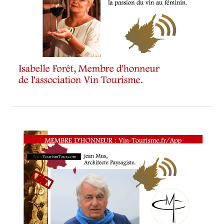
WINE
TOURISM
TOUR
MOVIE
,
WINE
TOURSIM-
FAME