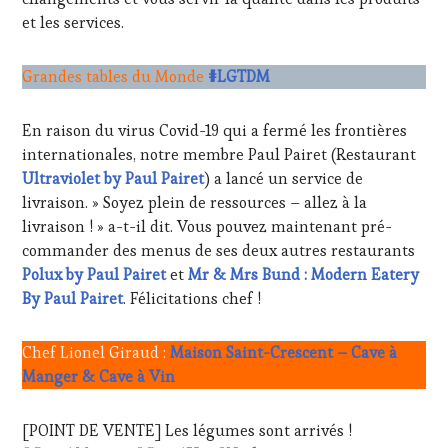
et les services.
Grandes tables du Monde
#LGTDM
En raison du virus Covid-19 qui a fermé les frontières
internationales, notre membre Paul Pairet (Restaurant
Ultraviolet by Paul Pairet
) a lancé un service de
livraison. » Soyez plein de ressources – allez à la
livraison ! » a-t-il dit. Vous pouvez maintenant pré-
commander des menus de ses deux autres restaurants
Polux by Paul Pairet
et
Mr & Mrs Bund : Modern Eatery
By Paul Pairet
. Félicitations chef !
Chef Lionel Giraud :
Maison Saint-Crescent – Cave à
Manger & Cave à Vin
[POINT DE VENTE] Les légumes sont arrivés !