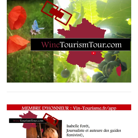
TOURISM
FAME
-
1ÈRE
ÉTAPE
DESTINATION
CORSICA
,
WINE
TOURISM
FAME
-
CORSE
,
WINE
TOURISM
TOUR
,
WINE
TOURISM
TOUR
-
WINE
TOURISM
FAME
,