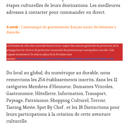
MÉDIAS,
étapes culturelles de leurs destinations. Les meilleures
PRESSE
adresses à contacter pour commander en direct.
ÉCRITE,
RADIO,
A savoir :
Communiqué du gouvernement français autour des livraisons à
TV,
domicile.
WEB
,
OENOTOURISME
,
PARTENAIRES
La livraison de colis reste autorisée dans le strict respect des mesures générales de prévention de la
VIN
propagation du virus et de protection maximale des personnes qui manipulent ces colis. Cela
suppose notamment la mise en place de la livraison sans
TOURISME
,
contact.
https://www.economie.gouv.fr/coronavirus-precautions-sanitaires-livraison-colis
PRODUCTEURS
TERROIR
,
Du local au global, du numérique au durable, nous
RESTAURATEUR,
remercions les 254 établissements inscrits, dans les 11
CHEF,
CUISINIER,
catégories Membres d’Honneur, Domaines Viticoles,
ŒNOLOGUE,
Gastronomie, Hôtellerie, Information, Transport,
SOMMELIER
,
Paysage, Patrimoine, Shopping Culturel, Terroir,
SALONS
Tasting Movie, Spot By Chef , et les 18 Distinctions pour
INTERNATIONAUX
,
leurs participations à la création de cette aventure
VIGNOBLES
,
WINE
culturelle.
TASTING