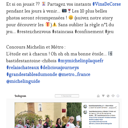
Et si on jouait ??
Partagez vos instants
#VinsDeCorse
pendant les jours à venir…
Les 10 plus belles
photos seront récompensées !
(suivez notre story
pour découvrir les
)
Sans oublier la règle n°1 du
jeu… #restezchezvous #staincasa #confinement #jeu
Concours Michelin et Métro :
L’étoile est à chacun ! Oh oh oh ma bonne étoile…
bastidestantoine-chibois
#mymichelinplaquefr
#relaischateaux
#deliciousjourneys
#grandestablesdumonde
@metro_france
@michelinguide