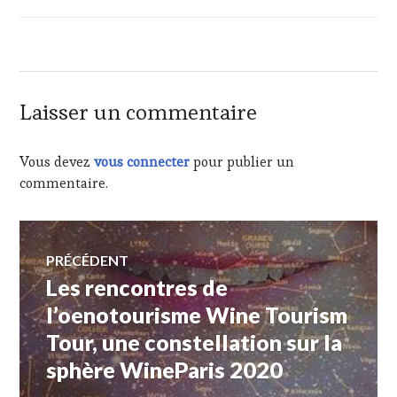
TOUR
"
-
DESTINATION
CÔTES-
DE-
Laisser un commentaire
PROVENCE
-
SAINTE
Vous devez
vous connecter
pour publier un
VICTOIRE
commentaire.
&
PALETTE
,
CÔTES
Navigation
DE
PRÉCÉDENT
PROVENCE
,
ÉCRITE
Les rencontres de
Article
de
PAR
précédent :
l’oenotourisme Wine Tourism
JACQUES
CHIBOIS
Tour, une constellation sur la
l’article
«
sphère WineParis 2020
WINE
TOURISM