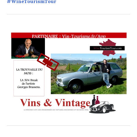
#WineTourismTour