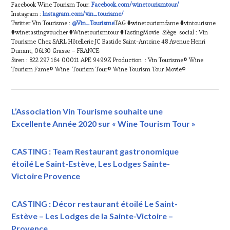
Facebook Wine Tourism Tour:
Facebook.com/winetourismtour/
Instagram :
Instagram.com/vin_tourisme/
Twitter Vin Tourisme :
@Vin_Tourisme
TAG #winetourismfame #vintourisme
#winetastingvoucher #Winetourismtour #TastingMovie Siège social : Vin
Tourisme Chez SARL Hôtellerie JC Bastide Saint-Antoine 48 Avenue Henri
Dunant, 06130 Grasse – FRANCE
Siren : 822 297 164 00011 APE 9499Z Production : Vin Tourisme© Wine
Tourism Fame© Wine Tourism Tour© Wine Tourism Tour Movie©
L’Association Vin Tourisme souhaite une
Excellente Année 2020 sur « Wine Tourism Tour »
CASTING : Team Restaurant gastronomique
étoilé Le Saint-Estève, Les Lodges Sainte-
Victoire Provence
CASTING : Décor restaurant étoilé Le Saint-
Estève – Les Lodges de la Sainte-Victoire –
Provence