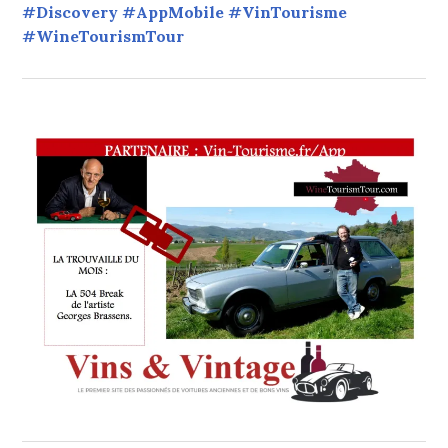
#Discovery #AppMobile #VinTourisme
#WineTourismTour