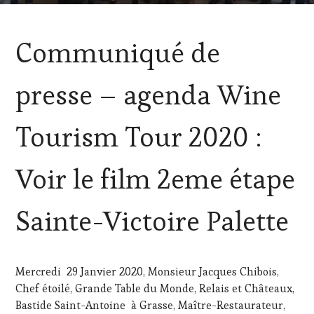
ACTUALITÉS
,
Communiqué de
CLUB
:
WINE
presse – agenda Wine
TASTING
VOUCHER
,
CÔTES-
Tourism Tour 2020 :
DE-
PROVENCE
,
DOMAINE
Voir le film 2eme étape
VITICOLE,
ADHÉRENT,
VIN
Sainte-Victoire Palette
TOURISME
,
EDITION
LES
CLÉS
Mercredi 29 Janvier 2020, Monsieur Jacques Chibois,
DU
Chef étoilé, Grande Table du Monde, Relais et Châteaux,
VIN
ET
Bastide Saint-Antoine à Grasse, Maître-Restaurateur,