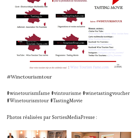
#Winetourismtour
#winetourismfame #vintourisme #winetastingvoucher
#Winetourismtour #TastingMovie
Photos réalisées par SortiesMediaPresse :