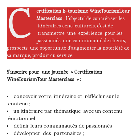
C
ertification E-tourisme WineTourismTour
Masterclass :
L’objectif de concrétiser les
itinéraires oeno-culturels, c’est de
transmettre une expérience pour les
passionnés, une communauté de clients,
prospects, une opportunité d’augmenter la notoriété de
sa marque, produit ou service.
S’inscrire pour une journée » Certification
WineTourismTour Masterclass » :
concevoir votre itinéraire et réfléchir sur le
contenu ;
un itinéraire par thématique avec un contenu
émotionnel ;
définir leurs communautés de passionnés ;
développer des partenaires ;