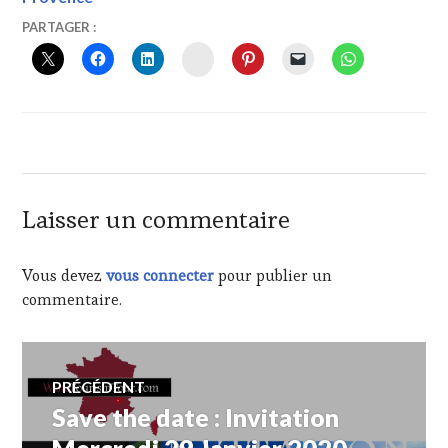
1
VINTOURISME
PARTAGER :
FÉVRIER
INSTAGRAM
2020
Laisser un commentaire
Vous devez
vous connecter
pour publier un
commentaire.
Navigation
PRÉCÉDENT
Save the date : Invitation
Article
de
précédent :
Mercredi 29 Janvier 2020