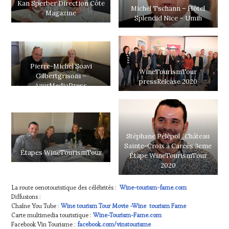
Kan Sperber Direction Côte
Michel Tschann – Hôtel
Magazine
Splendid Nice – Umih
Pierre-Michel Soavi
WineTourismTour
Gilbertgrisoni –
pressRelease 2020
AzurMediaPress
Stéphane Pélépol_Château
Sainte-Croix à Carcès 3eme
Étapes WineTourismTour
Étape WineTourismTour
2020
La route oenotouristique des célébrités :
Wine-tourism-fame.com
Diffusions :
Chaîne You Tube :
Wine tourism Tour Movie -Wine tourism Fame
Carte multimedia touristique :
Wine-Tourism-Fame.com
Facebook Vin Tourisme :
facebook.com/vinstourisme