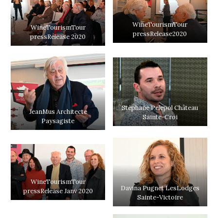
WineTourismTour
WineTourismTour
pressRelease2020
pressRelease 2020
Stéphane Pelepol Château
JeanMus Architecte
Sainte-Croi
Paysagiste
WineTourismTour
Davina Pugnet LesLodges
pressRelease Janv 2020
Sainte-Victoire