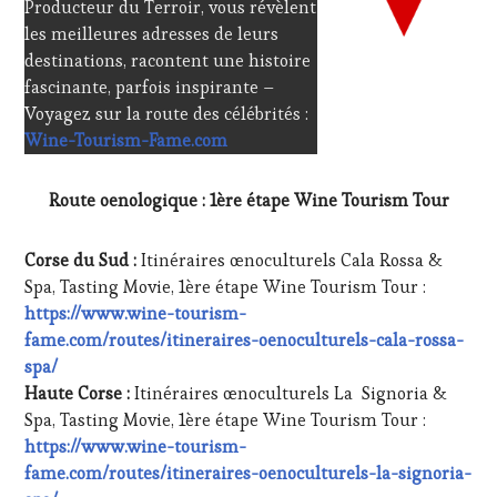
Producteur du Terroir, vous révèlent
les meilleures adresses de leurs
destinations, racontent une histoire
fascinante, parfois inspirante –
Voyagez sur la route des célébrités :
Wine-Tourism-Fame.com
Route oenologique : 1ère étape Wine Tourism Tour
Corse du Sud :
Itinéraires œnoculturels Cala Rossa &
Spa, Tasting Movie, 1ère étape Wine Tourism Tour :
https://www.wine-tourism-
fame.com/routes/itineraires-oenoculturels-cala-rossa-
spa/
Haute Corse :
Itinéraires œnoculturels La Signoria &
Spa, Tasting Movie, 1ère étape Wine Tourism Tour :
https://www.wine-tourism-
fame.com/routes/itineraires-oenoculturels-la-signoria-