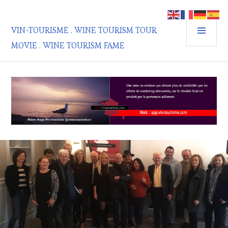
Aller
au
MEN
contenu
VIN-TOURISME . WINE TOURISM TOUR
PRIN
principal
MOVIE . WINE TOURISM FAME