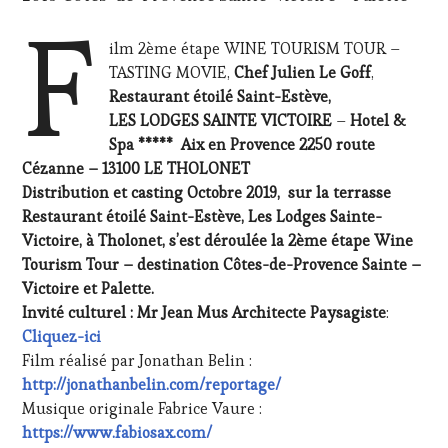
F
SOMMELIER
,
SAINTE-
ilm 2ème étape WINE TOURISM TOUR –
VICTOIRE
,
TASTING MOVIE,
Chef Julien Le Goff
,
SALONS
Restaurant étoilé Saint-Estève,
INTERNATIONAUX
,
SPOT
LES LODGES SAINTE VICTOIRE
–
Hotel &
BY
,
Spa ***** Aix en Provence
2250 route
TASTING
Cézanne – 13100 LE THOLONET
MOVIE
,
Distribution et casting Octobre 2019, sur la terrasse
VIGNOBLES
,
Restaurant étoilé Saint-Estève, Les Lodges Sainte-
WINE
TASTING
Victoire, à Tholonet, s’est déroulée la 2ème étape Wine
VOUCHER
,
Tourism Tour – destination Côtes-de-Provence Sainte –
WINE
Victoire et Palette.
TOURISM
Invité culturel : Mr Jean Mus Architecte Paysagiste
:
FAME
,
Cliquez-ici
WINE
TOURISM
Film réalisé par Jonathan Belin :
TOUR
,
http://jonathanbelin.com/reportage/
WINE
Musique originale Fabrice Vaure :
TOURISM
https://www.fabiosax.com/
TOUR