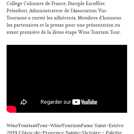
DE
Collège Culinaire de France, Disciple Escoffier,
LA
Président, Administrateur de l’Association Vin-
HAUTE
Tourisme a convié les adhérents, Membres d’honneur,
GASTRONOMIE
les partenaires et la presse pour une présentation en
FRANÇAISE
,
MÉDIAS,
avant première de la 2ème étape Wine Tourism Tour.
PRESSE
ÉCRITE,
RADIO,
TV,
WEB
,
OENOTOURISME
,
PALETTE
,
PARTENAIRES
VIN
TOURISME
,
PRODUCTEURS
TERROIR
,
PROVENCE
,
RESTAURATEUR,
CHEF,
WineTourismTour-WineTourismFame Saint-Estève
CUISINIER,
2019 Côtes-de-Provence Sainte-Victoire – Palette
ŒNOLOGUE,