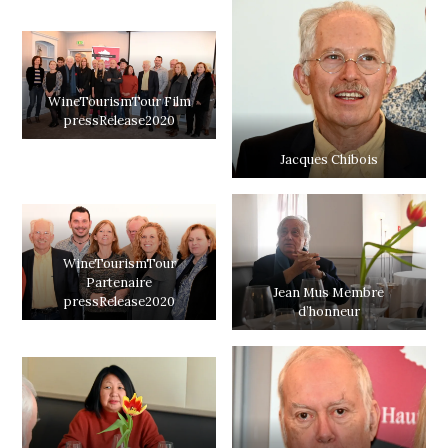
WineTourismTour Film
pressRelease2020
Jacques Chibois
WineTourismTour
Partenaire
Jean Mus Membre
pressRelease2020
d’honneur