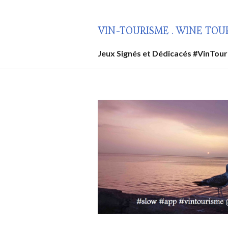
Aller
au
VIN-TOURISME . WINE TOU
contenu
principal
Jeux Signés et Dédicacés #VinTou