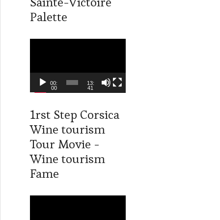
Sainte-Victoire
d
Palette
é
o
L
e
c
t
00:
13:
00
41
e
u
1rst Step Corsica
r
Wine tourism
v
i
Tour Movie -
d
Wine tourism
é
Fame
o
L
e