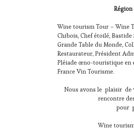
WEB
,
Région
OENOTOURISME
,
PARTENAIRES
VIN
Wine tourism Tour – Wine T
TOURISME
,
Chibois, Chef étoilé, Bastide
RESTAURATEUR,
CHEF,
Grande Table du Monde, Coll
CUISINIER,
Restaurateur, Président Adm
ŒNOLOGUE,
SOMMELIER
,
Pléiade œno-touristique en 
SALONS
France Vin Tourisme.
INTERNATIONAUX
,
VIGNOBLES
,
WINE
Nous avons le plaisir de 
TOURISM
FAME
,
rencontre de
WINE
pour p
TOURISM
TOUR
,
WINETASTINGVOUCHER.COM
Wine touris