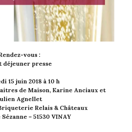
Rendez-vous :
t déjeuner presse
i 15 juin 2018 à 10 h
Maitres de Maison, Karine Anciaux et
ulien Agnellet
 Briqueterie
Relais & Châteaux
e Sézanne – 51530 VINAY