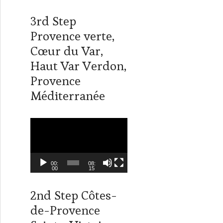
T
m
L
w
i
3rd Step
i
n
t
k
Provence verte,
t
e
Cœur du Var,
e
d
r
I
Haut Var Verdon,
n
Provence
Méditerranée
L
e
c
t
00:
08:
00
15
e
u
2nd Step Côtes-
r
de-Provence
v
i