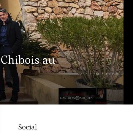
 Chibois au
Social