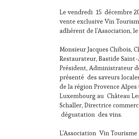
DU
VIN
Le vendredi 15 décembre 20
ET
vente exclusive Vin Touris
DE
LA
adhérent de l’Association, l
HAUTE
GASTRONOMIE
FRANÇAISE
,
Monsieur Jacques Chibois, C
INVITATIONS
Restaurateur, Bastide Saint-
&
DÉGUSTATIONS,
Président, Administrateur d
WINE
présenté des saveurs locale
TASTING
,
MÉDIAS,
de la région Provence Alpes C
PRESSE
Luxembourg au Château Les
ÉCRITE,
RADIO,
Schaller, Directrice commer
TV,
dégustation des vins.
WEB
,
OENOTOURISME
,
PARTENAIRES
L’Association Vin Tourisme 
VIN