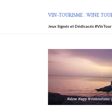
Aller
au
VIN-TOURISME . WINE TOU
contenu
principal
Jeux Signés et Dédicacés #VinTou