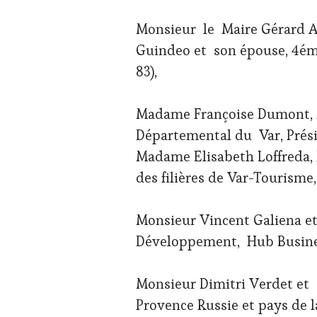
TOURISME
,
RESTAURATEUR,
Monsieur le Maire Gérard A
CHEF,
CUISINIER,
Guindeo et son épouse, 4ém
ŒNOLOGUE,
83),
SOMMELIER
,
SALONS
INTERNATIONAUX
,
Madame Françoise Dumont, 
VIGNOBLES
,
WINE
Départemental du Var, Prés
TASTING
Madame Elisabeth Loffreda, R
VOUCHER
,
WINE
des filières de Var-Tourisme,
TOURISM
FAME
,
WINETASTINGVOUCHER.COM
Monsieur Vincent Galiena e
Développement, Hub Busine
Monsieur Dimitri Verdet et 
Provence Russie et pays de l