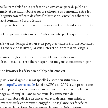
lleure visibilité de la profession de cavistes auprès du public en
elle et des actions basées sur la recherche du consensus entre les
l’organisation efficace des flux d’informations entre les adhérents
ualité commune à la profession
 composantes de la profession des cavistes et de défendre les intérêts
ielle et permanente tant auprès des Pouvoirs publics que de tous
 à l’exercice de la profession et de proposer toutes réformes ou toutes
générale de se livrer, lorsque l’intérêt de la profession l’exige, à
sociaux et règlementaires concernant le métier de caviste.
riels et moraux de ses adhérents par tous moyens et notamment par
de favoriser la réalisation de l’objet du Syndicat.
des emballages : le sénat appelle à « sortir du statu quo »
rce:
https://www.senat.fr/
La loi « AGEC » de 2020 l’avait prévu : une
t en janvier dernier concernant la mise en place éventuelle d’un
yclage ou réemploi. Dans ce contexte, la commission de
ent durable a décidé de lancer, en avril dernier, une mission
s : exercer sur la concertation engagée une vigilance renforcée et
et possible. À l’issue de ses travaux, le rapport de la mission