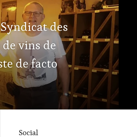
 Syndicat des
 de vins de
ste de facto
Social