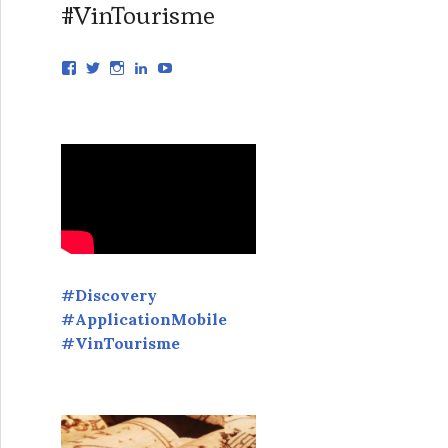
#VinTourisme
V
V
V
V
Y
o
o
o
o
o
i
i
i
i
u
r
r
r
r
T
l
l
l
l
u
e
e
e
e
b
p
p
p
p
e
r
r
r
r
o
o
o
o
f
f
f
f
i
i
i
i
l
l
l
l
d
d
d
d
e
e
e
e
v
V
v
m
#Discovery
i
i
i
a
#ApplicationMobile
n
n
n
r
s
_
_
i
#VinTourisme
t
T
t
e
o
o
o
-
u
u
u
d
r
r
r
o
i
i
i
u
s
s
s
g