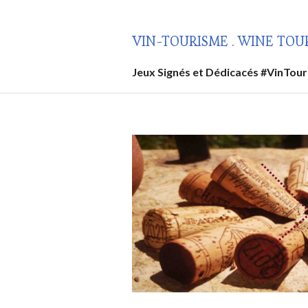
Aller
au
VIN-TOURISME . WINE TOU
contenu
principal
Jeux Signés et Dédicacés #VinTou