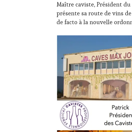
Maître caviste, Président du
VIN
ET
présente sa route de vins de
DE
de facto à la nouvelle ordon
LA
HAUTE
GASTRONOMIE
FRANÇAISE
,
INVITATIONS
&
DÉGUSTATIONS,
WINE
TASTING
,
MÉDIAS,
PRESSE
ÉCRITE,
RADIO,
TV,
WEB
,
OENOTOURISME
,
PARTENAIRES
VIN
TOURISME
,