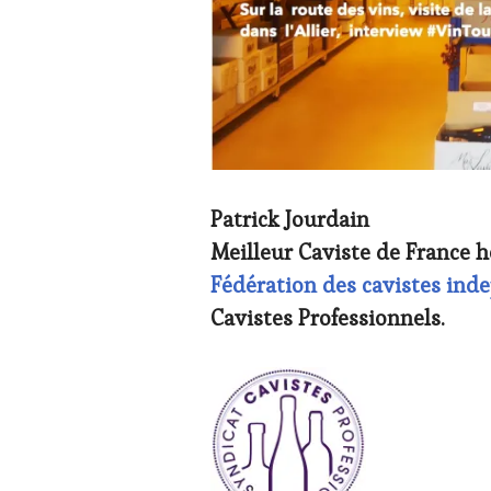
PRODUCTEURS
TERROIR
,
RESTAURATEUR,
CHEF,
CUISINIER,
ŒNOLOGUE,
SOMMELIER
,
SALONS
INTERNATIONAUX
,
VIGNOBLES
,
Patrick Jourdain
WINE
Meilleur Caviste de France h
TASTING
VOUCHER
,
Fédération des cavistes ind
WINETASTINGVOUCHER.COM
Cavistes Professionnels.