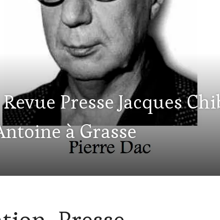
Revue Presse Jacques Chib
Antoine à Grasse
ation Presse