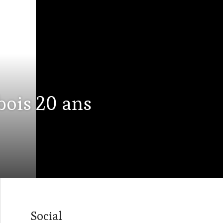
ois 20 ans
Social