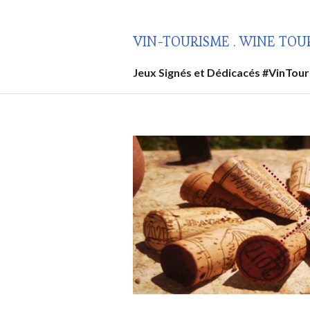
Aller
au
VIN-TOURISME . WINE TOU
contenu
principal
Jeux Signés et Dédicacés #VinTou