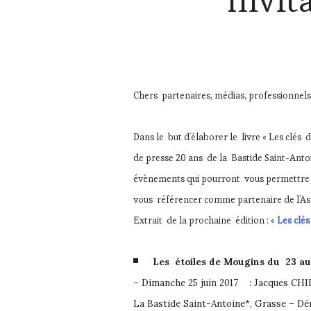
HAUTE
GASTRONOMIE
FRANÇAISE
,
MÉDIAS,
PRESSE
ÉCRITE,
RADIO,
Chers partenaires, médias, professionnels 
TV,
WEB
,
OENOTOURISME
,
Dans le but d’élaborer le livre « Les clés
PARTENAIRES
de presse 20 ans de la Bastide Saint-Antoi
VIN
TOURISME
,
évènements qui pourront vous permettre de
RESTAURATEUR,
vous référencer comme partenaire de l’Ass
CHEF,
CUISINIER,
Extrait de la prochaine édition : «
Les clé
ŒNOLOGUE,
SOMMELIER
,
SALONS
Les étoiles de Mougins du 23 au 
INTERNATIONAUX
– Dimanche 25 juin 2017 : Jacques C
La Bastide Saint-Antoine*, Grasse – D