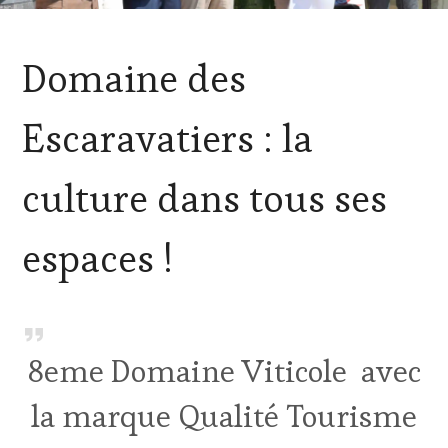
ACTUALITÉS
,
Domaine des
DOMAINE
VITICOLE,
ADHÉRENT,
Escaravatiers : la
VIN
TOURISME
,
INVITATIONS
culture dans tous ses
&
DÉGUSTATIONS,
WINE
espaces !
TASTING
,
MÉDIAS,
PRESSE
ÉCRITE,
RADIO,
TV,
8eme Domaine Viticole avec
WEB
,
OENOTOURISME
la marque Qualité Tourisme