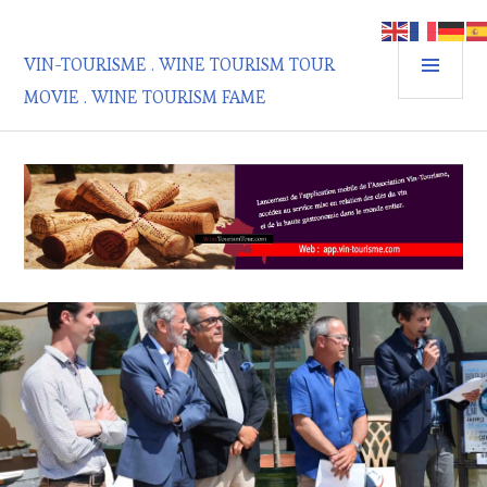
Aller
au
MEN
contenu
VIN-TOURISME . WINE TOURISM TOUR
PRIN
principal
MOVIE . WINE TOURISM FAME