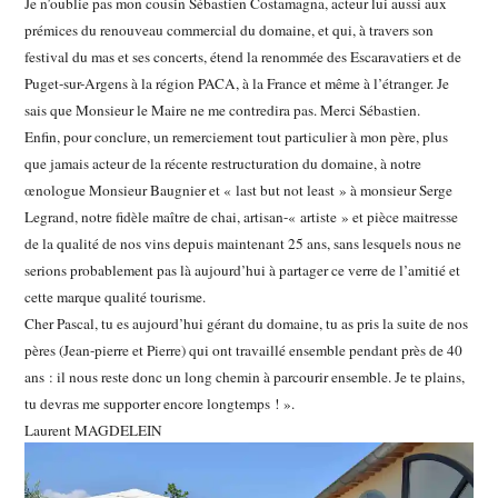
Je n’oublie pas mon cousin Sébastien Costamagna, acteur lui aussi aux
prémices du renouveau commercial du domaine, et qui, à travers son
festival du mas et ses concerts, étend la renommée des Escaravatiers et de
Puget-sur-Argens à la région PACA, à la France et même à l’étranger. Je
sais que Monsieur le Maire ne me contredira pas. Merci Sébastien.
Enfin, pour conclure, un remerciement tout particulier à mon père, plus
que jamais acteur de la récente restructuration du domaine, à notre
œnologue Monsieur Baugnier et « last but not least » à monsieur Serge
Legrand, notre fidèle maître de chai, artisan-« artiste » et pièce maitresse
de la qualité de nos vins depuis maintenant 25 ans, sans lesquels nous ne
serions probablement pas là aujourd’hui à partager ce verre de l’amitié et
cette marque qualité tourisme.
Cher Pascal, tu es aujourd’hui gérant du domaine, tu as pris la suite de nos
pères (Jean-pierre et Pierre) qui ont travaillé ensemble pendant près de 40
ans : il nous reste donc un long chemin à parcourir ensemble. Je te plains,
tu devras me supporter encore longtemps ! ».
Laurent MAGDELEIN