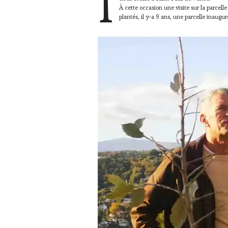
I
RADIO,
À cette occasion une visite sur la parcel
plantés, il y-a 9 ans, une parcelle inaugu
TV,
WEB
,
OENOTOURISME
,
PARTENAIRES
VIN
TOURISME
,
PRODUCTEURS
TERROIR
,
VIGNOBLES