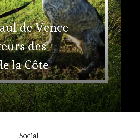
Paul de Vence
teurs des
de la Côte
Social