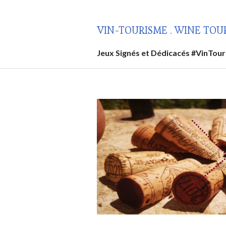
Aller
au
VIN-TOURISME . WINE TOU
contenu
principal
Jeux Signés et Dédicacés #VinTou