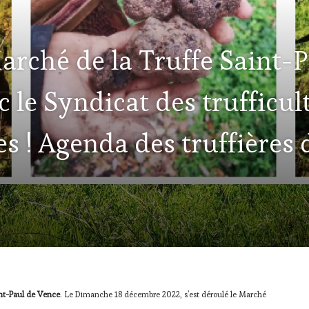
Marché de la Truffe Saint-
c le Syndicat des trufficul
s ! Agenda des truffières 
aint-Paul de Vence
. Le Dimanche 18 décembre 2022, s’est déroulé le Marché