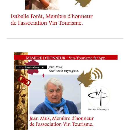
CHOCOLATERIE. FRANÇOISE
[LA]
CHOCOLATERIE
,
CITÉ
PHOCÉENNE
,
DÉGUSTATION
À
L’AVEUGLE
#SOMMELLERIE
#MAITRE
DU
SERVICE
,
DÉVELOPPEMENT
,
DOUBLE
MEILLEUR
OUVRIER
DE
FRANCE (SOMMELLERIE
EN
2011
ET
MAÎTRE
D’HÔTEL