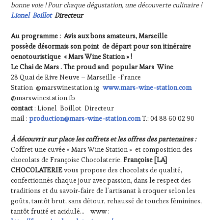
bonne voie ! Pour chaque dégustation, une découverte culinaire !
Lionel Boillot
Directeur
Au programme :
Avis aux bons amateurs, Marseille
possède désormais son point de départ pour son itinéraire
oenotouristique « Mars Wine Station » !
Le Chai de Mars . The proud and popular Mars Wine
28 Quai de Rive Neuve – Marseille -France
Station @marswinestation.ig
www.mars-wine-station.com
@marswinestation.fb
contact
: Lionel Boillot Directeur
mail :
production@mars-wine-station.com
T.: 04 88 60 02 90
À découvrir sur place les coffrets et les offres des partenaires :
Coffret une cuvée « Mars Wine Station » et composition des
chocolats de Françoise Chocolaterie.
Françoise [LA]
CHOCOLATERIE
vous propose des chocolats de qualité,
confectionnés chaque jour avec passion, dans le respect des
traditions et du savoir-faire de l’artisanat à croquer selon les
goûts, tantôt brut, sans détour, rehaussé de touches féminines,
tantôt fruité et acidulé… www :