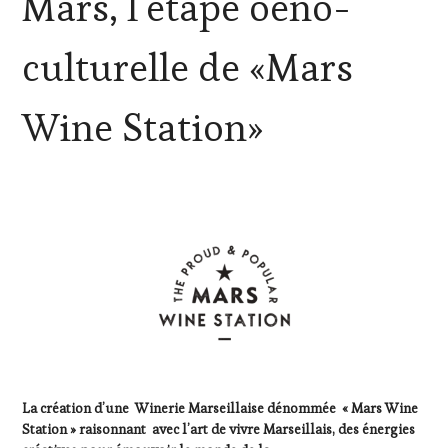
Mars, l’étape oeno-
MÉDIAS,
PRESSE
ÉCRITE,
culturelle de «Mars
RADIO,
TV,
WEB
,
Wine Station»
OENOTOURISME
,
PARTENAIRES
VIN
TOURISME
,
PRODUCTEURS
TERROIR
,
RESTAURATEUR,
CHEF,
CUISINIER,
ŒNOLOGUE,
SOMMELIER
,
SALONS
INTERNATIONAUX
,
VIGNOBLES
,
WINE
La création d’une Winerie Marseillaise dénommée « Mars Wine
TASTING
Station » raisonnant avec l’art de vivre Marseillais, des énergies
VOUCHER
,