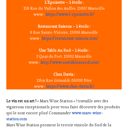
L’Epuisette – 1 étoile :
158 Rue du Vallon des Auffes, 13007 Marseille
www :
https://www.l-epuisette.fr/
Restaurant Saisons – 1 étoile :
8 Rue Sainte-Victoire, 13006 Marseille
www :
https://restaurant-saisons.com/
Une Table Au Sud
– 1 étoile :
2 Quai du Port, 13002 Marseille
www :
http://www.unetableausud.com/
Chez Davia :
11bis Rue Grimaldi, 06000 Nice
www :
https://www.chez-davia.fr/
Le vin est un art !
« Mars Wine Station » ! travaille avec des
vignerons exceptionnels pour vous faire découvrir des produits
qui le sont encore plus! Commander
www.mars-wine-
station.com
Mars Wine Station promeut le terroir vinicole du Sud de la