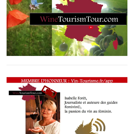
ROUSSANNE
￼
LA
BAIE
DES
SINGES
,
BISTRONOMIE
MÉDITERRANÉENNE
,
BOUCHES-
DU-
RHÔNE
,
CARREAU
D
EBLE
,
CASSIS
,
CHEF
ÉTOILÉ
,
CHEZ
DAVIA
,
CHOCOLATS
DE
FRANÇOISE