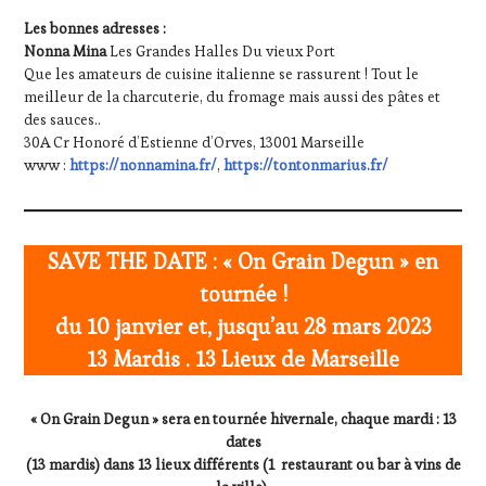
Les bonnes adresses :
Nonna Mina
Les Grandes Halles Du vieux Port
Que les amateurs de cuisine italienne se rassurent ! Tout le
meilleur de la charcuterie, du fromage mais aussi des pâtes et
des sauces..
30A Cr Honoré d’Estienne d’Orves, 13001 Marseille
www :
https://nonnamina.fr/
,
https://tontonmarius.fr/
SAVE THE DATE : « On Grain Degun » en
tournée !
du 10 janvier et, jusqu’au 28 mars 2023
13 Mardis . 13 Lieux de Marseille
« On Grain Degun » sera en tournée hivernale, chaque mardi : 13
dates
(13 mardis) dans 13 lieux différents (1 restaurant ou bar à vins de