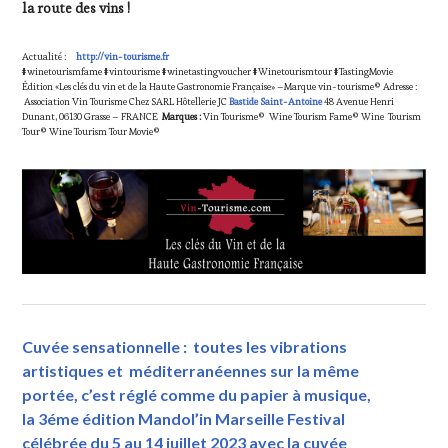
la route des vins !
Actualité :
http://vin-tourisme.fr
#winetourismfame #vintourisme #winetastingvoucher #Winetourismtour #TastingMovie
Édition «Les clés du vin et de la Haute Gastronomie Française» –Marque vin-tourisme© Adresse :
Association Vin Tourisme Chez SARL Hôtellerie JC
Bastide Saint-Antoine
48 Avenue Henri
Dunant, 06130 Grasse – FRANCE
Marques :
Vin Tourisme© Wine Tourism Fame© Wine Tourism
Tour© Wine Tourism Tour Movie©
Cuvée sensationnelle : toutes les vibrations
artistiques et méditerranéennes sur la même
portée, c’est réglé comme du papier à musique,
la 3éme édition Mandol’in Marseille Festival
célébrée du 5 au 14 juillet 2023 avec la cuvée