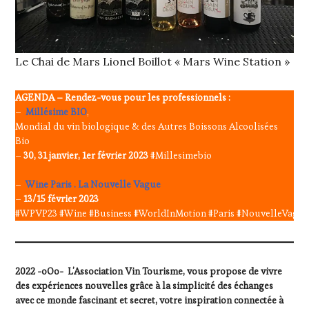
Le Chai de Mars Lionel Boillot « Mars Wine Station »
AGENDA –
Rendez-vous pour les professionnels :
–
Millésime BIO
,
Mondial du vin biologique & des Autres Boissons Alcoolisées
Bio
–
30, 31 janvier, 1er février 2023
#Millesimebio
–
Wine Paris . La Nouvelle Vague
–
13/15 février 2023
#WPVP23 #Wine #Business #WorldInMotion #Paris #NouvelleVagu
2022 -oOo- L’Association Vin Tourisme, vous propose de vivre
des expériences nouvelles grâce à la simplicité des échanges
avec ce monde fascinant et secret, votre inspiration connectée à