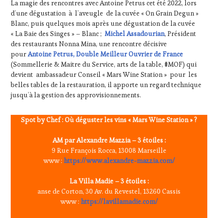
La magie des rencontres avec Antoine Petrus cet été 2022, lors
d’une dégustation à l’aveugle de la cuvée « On Grain Degun »
Blanc, puis quelques mois après une dégustation de la cuvée
« La Baie des Singes » – Blanc ;
Michel Assadourian
, Président
des restaurants Nonna Mina, une rencontre décisive
pour
Antoine Petrus, Double Meilleur Ouvrier de France
(Sommellerie & Maitre du Service, arts de la table, #MOF) qui
devient ambassadeur Conseil « Mars Wine Station » pour les
belles tables de la restauration, il apporte un regard technique
jusqu’à la gestion des approvisionnements.
Spot by Chef : Où déguster les vins « Mars Wine Station » ?
AM par Alexandre Mazzia – 3 étoiles :
9 Rue François Rocca, 13008 Marseille
www :
https://www.alexandre-mazzia.com/
La Villa Madie – 3 étoiles :
anse de Corton, 30 Av. du Revestel, 13260 Cassis
www :
https://lavillamadie.com/