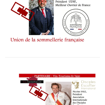
UN
ART
,
LES
TARTINADES
: TIMON
&
SOURRIEU
,
LES
VINS
DE
MARS
,
L’EPUISETTE
1
ÉTOILE
,
MARSEILLE
,
MARS WINE
STATION
,
MERLOT
,
MICHEL
ASSADOURIAN
,
MOF
,
NICE.
,
ON