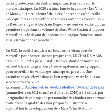
petits producteurs du Sud, en important leurs vins sur le
marché asiatique. En 2020 est ainsi lancée la gamme « Les Vins
de Mars », qui met l’identité de la cité Phocéenne en bouteille.
Bio, équilibrés et accessibles, ces cuvées aux noms évocateurs –
La Baie des Singes et On Grain Dégun – ne sont en réalité qu’une
première étape dans la volonté de Mars Wine Station d’imposer
Marseille sur le devant de la scène œnologique française, mais
aussi européenne et mondiale.
En 2021, la société acquiert un local sur le vieux port de
Marseille pour construire son propre chai, LE CHAI DE MARS
dans lequel l’entreprise installe 8 cuves, dont 2 en inox mais
surtout 6 jarres de grès. On y trouve également un égrappoir
pour accueillir les vendanges, ainsi qu’un pressoir. Une
première cuvée, élevée dans ce lieu atypique verra le jour au
second semestre 2022.
Récemment,
Antoine Petrus, double Meilleur Ouvrier de France
(sommellerie en 2011 et maître d’hôtel en 2018) a été séduit par
l’originalité de ce projet, la personnalité des fondateurs et avant
toute chose la qualité des vins proposés. Il supervise
aujourd’hui le développement de « Mars Wine Station ».