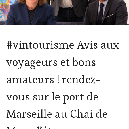
ACTUALITÉS
,
#vintourisme Avis aux
CLUB
:
WINE
voyageurs et bons
TASTING
VOUCHER
,
DOMAINE
amateurs ! rendez-
VITICOLE,
ADHÉRENT,
VIN
vous sur le port de
TOURISME
,
INVITATIONS
&
Marseille au Chai de
DÉGUSTATIONS,
WINE
TASTING
,