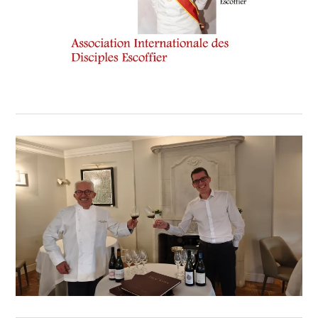
GRAIN
DÉGUN
,
PAINS
,
PHILIPPE
CAVANNE
,
RECETTE
UNIQUE
,
RESTAURANTS
NONNA
MINA
,
SAISONS
1
ÉTOILE
,
SYRAH
,
TERROIR
VINICOLE
DU
SUD
DE
LA
FRANCE
VINIFICATION