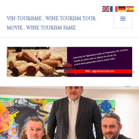
Aller
au
MEN
contenu
VIN-TOURISME . WINE TOURISM TOUR
PRIN
principal
MOVIE . WINE TOURISM FAME