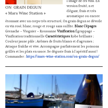
l’image de ces vins. En
version fruité, n et
ON GRAIN DEGUN
élégant, frais et très
« Mars Wine Station »
aromatique ou encore
étonnant avec un corps très structuré, On grain degun se dévoile
en vin rosé, blanc, rouge et rouge sans sulfite.
Blanc
Cépages
Grenache – Viognier – Roussanne
Vinification
Égrappage –
Vinification traditionnelle
Caractéristiques
Robe brillante ;
Couleur jaune pâle ; Arômes de fruits blancs et d’agrumes ;
Attaque fraîche et vive. Accompagne parfaitement les poissons
grillés et les plats en sauce. Se déguste frais à l’apéritif aussi !
Commander :
https://mars-wine-station.com/on-grain-degun/