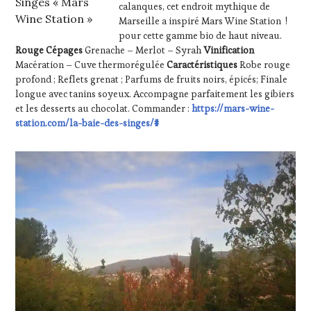
Singes « Mars
calanques, cet endroit mythique de
Wine Station »
Marseille a inspiré Mars Wine Station !
pour cette gamme bio de haut niveau.
Rouge
Cépages
Grenache – Merlot – Syrah
Vinification
Macération – Cuve thermorégulée
Caractéristiques
Robe rouge
profond ; Reflets grenat ; Parfums de fruits noirs, épicés; Finale
longue avec tanins soyeux. Accompagne parfaitement les gibiers
et les desserts au chocolat. Commander :
https://mars-wine-
station.com/la-baie-des-singes/#