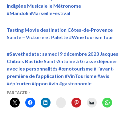
indigéne Musicale le Métronome
#MandolinMarseilleFestival
Tasting Movie destination Côtes-de-Provence
Sainte – Victoire et Palette #WineTourismTour
#Savethedate : samedi 9 décembre 2023 Jacques
Chibois Bastide Saint-Antoine à Grasse déjeuner
avec les personnalités #œnotourisme à l’avant-
première de l’application #VinTourisme #avis
#épicurien #Ippon #vin #gastronomie
14
VINTOURISME
#ARTS
PARTAGER :
DÉCEMBRE
DE
INSTAGRAM
2022
LA
TABLE
,
#ARTSDELATABLE
,
#CARREAUDEBLE
,
#EUROPÉENNE
,
#MARSEILLE