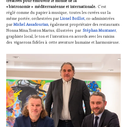
créatives pour émouvoir le monde de la
WINE
« bistronomie » méditerranéenne et internationale.
C’est
TOURISM
réglé comme du papier à musique, toutes les cuvées sur la
FAME
,
même portée, orchestrées par
Lionel Boillot,
co-administrées
WINE
par
Michel Assadourian
, également propriétaire des restaurants
TOURISM
Nonna Mina,Tonton Marius, illustrées par
Stéphan Muntaner
,
TOUR
,
graphiste local, le ton et l’intention en accords avec les raisins
WINETASTINGVOUCHER.COM
des vignerons fidèles à cette aventure humaine et harmonieuse.