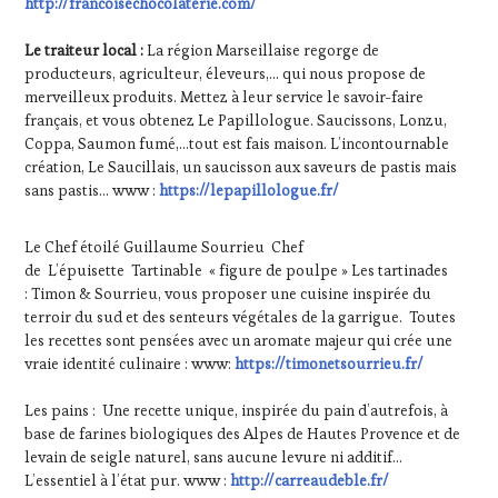
http://francoisechocolaterie.com/
Le traiteur local :
La région Marseillaise regorge de
producteurs, agriculteur, éleveurs,… qui nous propose de
merveilleux produits. Mettez à leur service le savoir-faire
français, et vous obtenez Le Papillologue. Saucissons, Lonzu,
Coppa, Saumon fumé,…tout est fais maison. L’incontournable
création, Le Saucillais, un saucisson aux saveurs de pastis mais
sans pastis… www :
https://lepapillologue.fr/
Le Chef étoilé Guillaume Sourrieu Chef
de L’épuisette Tartinable « figure de poulpe » Les tartinades
: Timon & Sourrieu, vous proposer une cuisine inspirée du
terroir du sud et des senteurs végétales de la garrigue. Toutes
les recettes sont pensées avec un aromate majeur qui crée une
vraie identité culinaire : www:
https://timonetsourrieu.fr/
Les pains : Une recette unique, inspirée du pain d’autrefois, à
base de farines biologiques des Alpes de Hautes Provence et de
levain de seigle naturel, sans aucune levure ni additif…
L’essentiel à l’état pur. www :
http://carreaudeble.fr/