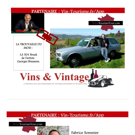
BOILLOT
,
ITINÉRAIRE
OENOTOURISTIQUE
,
LA
BAIE
DES
SINGES
,
LA
VILLA
MADIE
3
ÉTOILES
,
LE
CHAI
DE
MARS
,
LE
PAPILLOLOGUE
,
LE
VIN
EST