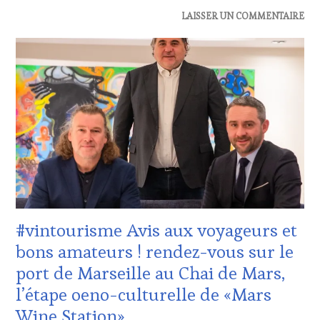
ACTUALITÉS
,
LAISSER UN COMMENTAIRE
CLUB
:
WINE
TASTING
VOUCHER
,
DOMAINE
VITICOLE,
ADHÉRENT,
VIN
TOURISME
,
INVITATIONS
&
DÉGUSTATIONS,
WINE
#vintourisme Avis aux voyageurs et
TASTING
,
MÉDIAS,
bons amateurs ! rendez-vous sur le
PRESSE
port de Marseille au Chai de Mars,
ÉCRITE,
RADIO,
l’étape oeno-culturelle de «Mars
TV,
Wine Station»
WEB
,