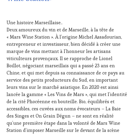
OENOTOURISME
,
PARTENAIRES
14
VIN
DÉCEMBRE
Une histoire Marseillaise..
TOURISME
,
2022
PRODUCTEURS
Deux amoureux du vin et de Marseille, à la tête de
TERROIR
,
« Mars Wine Station ». À l’origine Michel Assadourian,
RESTAURATEUR,
entrepreneur et investisseur, bien décidé à créer une
CHEF,
marque de vins mettant à l’honneur les artisans
CUISINIER,
viticulteurs provençaux. Il se rapproche de Lionel
ŒNOLOGUE,
SOMMELIER
,
Boillot, négociant marseillais qui a passé 23 ans en
SALONS
Chine, et qui met depuis sa connaissance de ce pays au
INTERNATIONAUX
,
service des petits producteurs du Sud, en important
VIGNOBLES
,
leurs vins sur le marché asiatique. En 2020 est ainsi
WINE
lancée la gamme « Les Vins de Mars », qui met l’identité
TASTING
VOUCHER
,
de la cité Phocéenne en bouteille. Bio, équilibrés et
WINE
accessibles, ces cuvées aux noms évocateurs – La Baie
TOURISM
des Singes et On Grain Dégun – ne sont en réalité
FAME
,
qu’une première étape dans la volonté de Mars Wine
WINE
Station d’imposer Marseille sur le devant de la scène
TOURISM