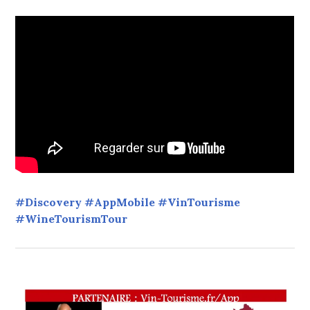
#Discovery #AppMobile #VinTourisme
#WineTourismTour