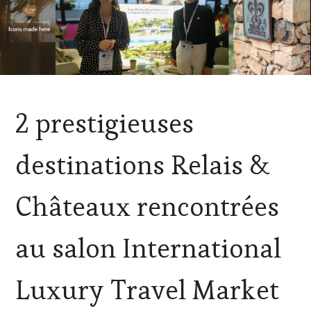
ACTUALITÉS
,
2 prestigieuses
CLUB
:
WINE
destinations Relais &
TASTING
VOUCHER
,
DOMAINE
Châteaux rencontrées
VITICOLE,
ADHÉRENT,
VIN
au salon International
TOURISME
,
EDITION
LES
Luxury Travel Market
CLÉS
DU