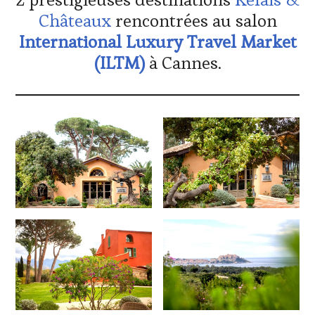
TOURISME
,
Châteaux
rencontrées au salon
PRODUCTEURS
International Luxury Travel Market
TERROIR
,
RESTAURATEUR,
(ILTM)
à Cannes.
CHEF,
CUISINIER,
ŒNOLOGUE,
SOMMELIER
,
SALONS
INTERNATIONAUX
,
VIGNOBLES
,
WINE
TASTING
VOUCHER
,
WINE
TOURISM
FAME
,
WINE
TOURISM
TOUR
,
WINETASTINGVOUCHER.COM