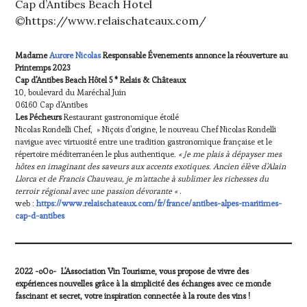
Cap d’Antibes Beach Hotel
©https://www.relaischateaux.com/
Madame
Aurore Nicolas
Responsable Évenements annonce la réouverture au
Printemps 2023
Cap d’Antibes Beach Hôtel 5 * Relais & Châteaux
10, boulevard du Maréchal Juin
06160 Cap d’Antibes
Les Pécheurs
Restaurant gastronomique étoilé
Nicolas Rondelli Chef, » Niçois d’origine, le nouveau Chef Nicolas Rondelli
navigue avec virtuosité entre une tradition gastronomique française et le
répertoire méditerranéen le plus authentique.
« Je me plais à dépayser mes
hôtes en imaginant des saveurs aux accents exotiques
.
Ancien élève d’Alain
Llorca et de Francis Chauveau, je m’attache à sublimer les richesses du
terroir régional avec une passion dévorante « .
web :
https://www.relaischateaux.com/fr/france/antibes-alpes-maritimes-
cap-d-antibes
2022 -oOo- L’Association Vin Tourisme, vous propose de vivre des
expériences nouvelles grâce à la simplicité des échanges avec ce monde
fascinant et secret, votre inspiration connectée à la route des vins !