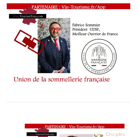
HAUTE-
CORSE
,
VOYAGE
DE
LUXE