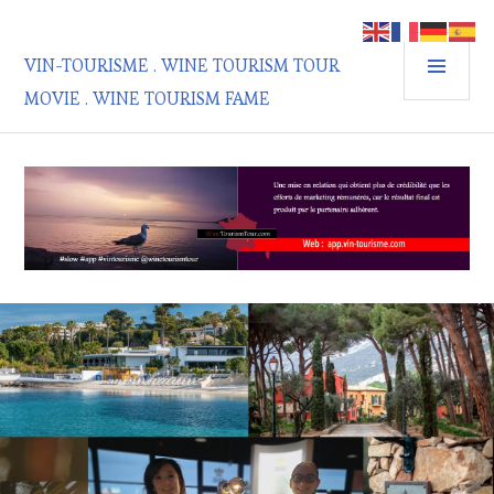
Aller
au
MEN
contenu
VIN-TOURISME . WINE TOURISM TOUR
PRIN
principal
MOVIE . WINE TOURISM FAME