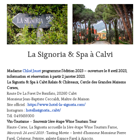
La Signoria & Spa à Calvi
Madame
Chloé Jouet
programme l’édition 2023 – ouverture le 8 avril 2023,
information et réservation à partir 2 janvier 2023.
La Signoria & Spa à Calvi Relais & Châteaux, Cercle des Grandes Maisons
Corses,
Route De La Foret De Bonifato, 20260 Calvi
Monsieur Jean-Baptiste Ceccaldi, Maître de Maison
Site officiel :
https://www.hotel-la-signoria.com/
Instagram :
hotellasignoria_calvi/
Tél. 0495659300
Vin-Tourisme
–
Souvenir 1ère étape Wine Tourism Tour
Haute-Corse, La Signoria accueille la 1ère étape Wine Tourism Fame,
Mercredi 24 avril 2019 :
Tasting Movie – Invité d’honneur Monsieur Pierre
Farel, Créateur, Peintre, galerie Espace Farel à Ajaccio.