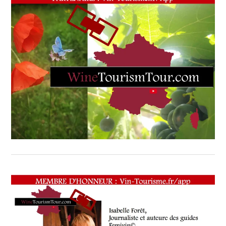
(ILTM)
,
LA
SIGNORIA
ACCUEILLE
LA
1ÈRE
ÉTAPE
WINE
TOURISM
FAME
,
LE
PRINCIPAL
ÉVÉNEMENT
POUR
L’INDUSTRIE
BUSINESS-
TO-
BUSINESS
,
MERCREDI
24
AVRIL
2019