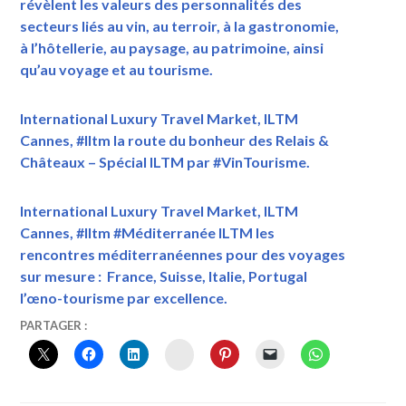
révèlent les valeurs des personnalités des
secteurs liés au vin, au terroir, à la gastronomie,
à l’hôtellerie, au paysage, au patrimoine, ainsi
qu’au voyage et au tourisme.
International Luxury Travel Market, ILTM
Cannes, #Iltm la route du bonheur des Relais &
Châteaux – Spécial ILTM par #VinTourisme.
International Luxury Travel Market, ILTM
Cannes, #Iltm #Méditerranée ILTM les
rencontres méditerranéennes pour des voyages
sur mesure : France, Suisse, Italie, Portugal
l’œno-tourisme par excellence.
9
VINTOURISME
#CANNESFRANCE
,
PARTAGER :
DÉCEMBRE
#COTEDAZURFRANCE
,
INSTAGRAM
2022
#ILTM
,
#ILTMCANNES
,
21