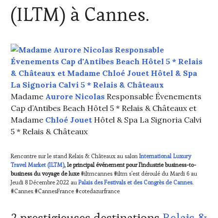
VIN
(ILTM) à Cannes.
ET
DE
LA
HAUTE
GASTRONOMIE
FRANÇAISE
,
INVITATIONS
&
DÉGUSTATIONS,
Madame
Aurore Nicolas
Responsable Évenements
WINE
Cap d’Antibes Beach Hôtel 5 * Relais & Châteaux et
TASTING
,
LIVE
Madame
Chloé Jouet
Hôtel & Spa La Signoria Calvi
STREAMING
,
5 * Relais & Châteaux
MÉDIAS,
PRESSE
Rencontre sur le stand Relais & Châteaux au salon
International Luxury
ÉCRITE,
Travel Market (ILTM)
, le principal événement pour l’industrie business-to-
RADIO,
business du voyage de luxe
#iltmcannes #iltm s’est déroulé du Mardi 6 au
TV,
Jeudi 8 Décembre 2022 au
Palais des Festivals et des Congrès de Cannes
.
WEB
,
#Cannes #CannesFrance #cotedazurfrance
OENOTOURISME
,
PARTENAIRES
2 prestigieuses destinations
Relais &
VIN