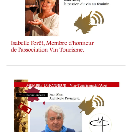
: TASTING
MOVIE
–
INVITÉ
D’HONNEUR
MONSIEUR
PIERRE
FAREL
,
OUVERTE
SUR
LE
MONDE
ET
LA
MÉDITERRANÉE.
C’EST
L’AMBITION
D’UN
TERRITOIRE
QUI
SE
FIXE
UN