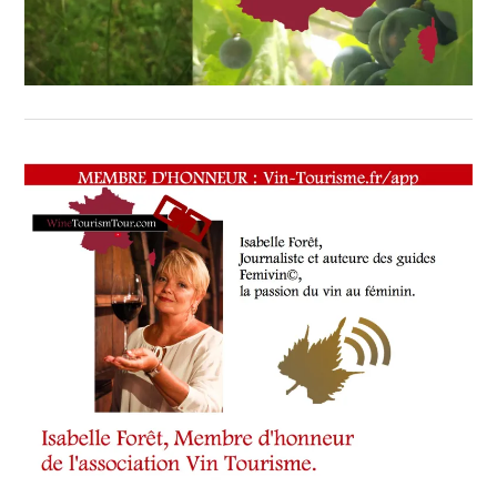
SOMMELIER
,
SALONS
INTERNATIONAUX
,
VIGNOBLES
,
WINE
TASTING
VOUCHER
,
WINE
TOURISM
FAME
,
WINE
TOURISM
TOUR
,
WINETASTINGVOUCHER.COM