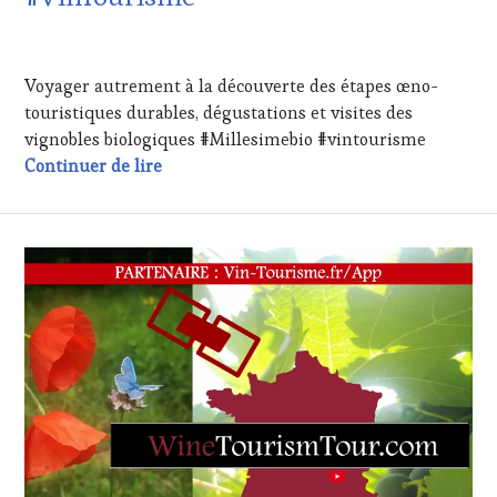
HAUTE
GASTRONOMIE
19
FRANÇAISE
,
FÉVRIER
Voyager autrement à la découverte des étapes œno-
INVITATIONS
2023
&
touristiques durables, dégustations et visites des
DÉGUSTATIONS,
vignobles biologiques #Millesimebio #vintourisme
WINE
Voyager autrement à la découverte de 44 é
Continuer de lire
TASTING
,
MASTERCLASS
,
MÉDIAS,
PRESSE
ÉCRITE,
RADIO,
TV,
WEB
,
OENOTOURISME
,
PRODUCTEURS
TERROIR
,
RESTAURATEUR,
CHEF,
CUISINIER,
ŒNOLOGUE,