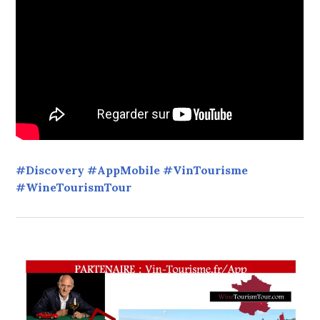
#Discovery #AppMobile #VinTourisme
#WineTourismTour