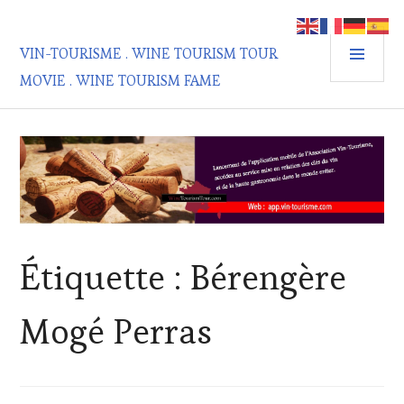
Aller
au
MEN
contenu
VIN-TOURISME . WINE TOURISM TOUR
PRIN
principal
MOVIE . WINE TOURISM FAME
Étiquette :
Bérengère
Mogé Perras