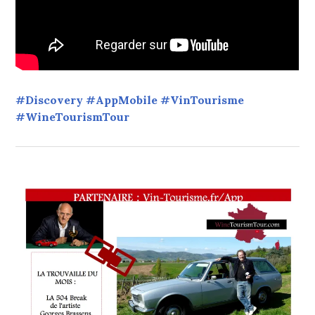
#Discovery #AppMobile #VinTourisme
#WineTourismTour