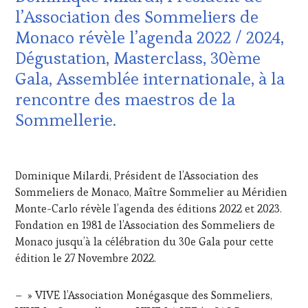
DU
l’Association des Sommeliers de
VIN
Monaco révèle l’agenda 2022 / 2024,
ET
DE
Dégustation, Masterclass, 30ème
LA
Gala, Assemblée internationale, à la
HAUTE
GASTRONOMIE
rencontre des maestros de la
FRANÇAISE
,
Sommellerie.
FAMOUS
HOST
,
GUEST
,
12
INVITATIONS
MAI
Dominique Milardi, Président de l’Association des
&
2022
DÉGUSTATIONS,
Sommeliers de Monaco, Maître Sommelier au Méridien
WINE
Monte-Carlo révèle l’agenda des éditions 2022 et 2023.
TASTING
,
Fondation en 1981 de l’Association des Sommeliers de
MASTERCLASS
,
Monaco jusqu’à la célébration du 30e Gala pour cette
MÉDIAS,
édition le 27 Novembre 2022.
PRESSE
ÉCRITE,
RADIO,
– » VIVE l’Association Monégasque des Sommeliers,
TV,