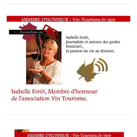
TOURISM
FAME
,
WINE
TOURISM
TOUR
,
WINE
TOURISM
TOUR
MOVIE
,
WINETASTINGVOUCHER.COM