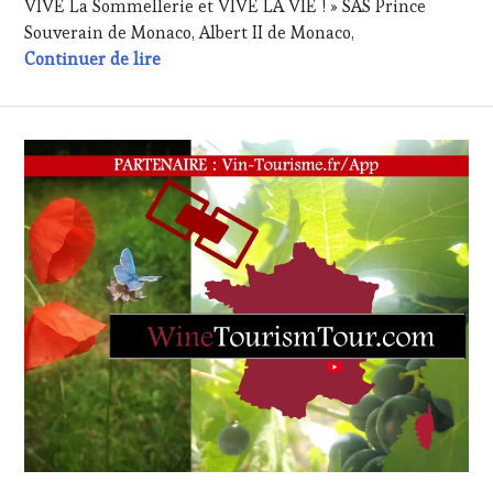
VIVE La Sommellerie et VIVE LA VIE ! » SAS Prince
WEB
,
OENOTOURISME
,
Souverain de Monaco, Albert II de Monaco,
PARTENAIRES
Dominique Milardi, Président de l’Associa
Continuer de lire
VIN
TOURISME
,
PRODUCTEURS
TERROIR
,
RESTAURATEUR,
CHEF,
CUISINIER,
ŒNOLOGUE,
SOMMELIER
,
SALONS
INTERNATIONAUX
,
SPOT
BY
,
TASTING
MOVIE
,
VIGNOBLES
,
WINE
TASTING
VOUCHER
,
WINE