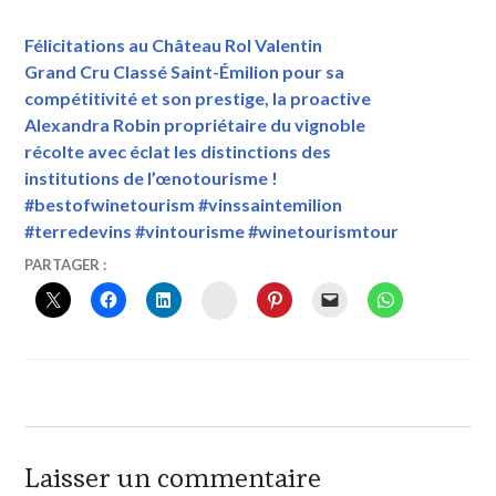
Félicitations au Château Rol Valentin
Grand Cru Classé Saint-Émilion pour sa
compétitivité et son prestige, la proactive
Alexandra Robin propriétaire du vignoble
récolte avec éclat les distinctions des
institutions de l’œnotourisme !
#bestofwinetourism #vinssaintemilion
#terredevins #vintourisme #winetourismtour
12
VINTOURISME
-
PARTAGER :
MAI
CHÂTEAU
INSTAGRAM
2022
BOUSCAUT
CRU
CLASSÉ
DE
GRAVES
,
-
CHÂTEAU
BROWN
,
Laisser un commentaire
-