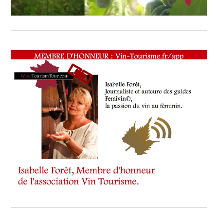
BRION
MILLÉSIME
2006
CRU
CLASSÉ
DE
GRAVES
,
-
CHÂTEAU
LARRIVET
HAUT-
BRION
,
-
CHÂTEAU
LATOUR-
MARTILLAC
CRU
CLASSÉ
DE
GRAVES
,
-
CHÂTEAU