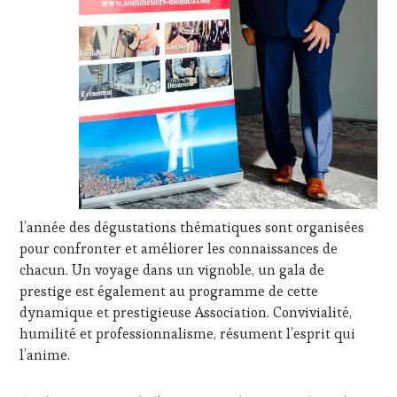
WINE
TOURISM
FAME
,
WINE
TOURISM
TOUR
,
WINE
TOURISM
TOUR
MOVIE
,
WINETASTINGVOUCHER.COM
l’année des dégustations thématiques sont organisées
pour confronter et améliorer les connaissances de
chacun. Un voyage dans un vignoble, un gala de
prestige est également au programme de cette
dynamique et prestigieuse Association. Convivialité,
humilité et professionnalisme, résument l’esprit qui
l’anime.