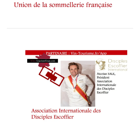
HÔTEL
LE
MÉRIDIEN
BEACH
PLAZZA
,
JEAN
PALLANCA
,
JÉRÔME
CORLEONI
,
JONATHAN
DURANTE
,
LIONEL
COMPAN
,
MAÎTRE-
SOMMELIER
DE
L’UNION
DE
LA
SOMMELLERIE
FRANÇAISE
,
MARLÈNE
GOIN
,