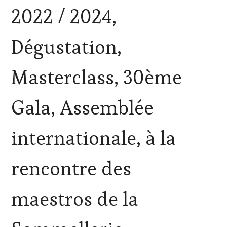
CLÉS
2022 / 2024,
DU
VIN
ET
Dégustation,
DE
LA
HAUTE
Masterclass, 30ème
GASTRONOMIE
FRANÇAISE
,
FAMOUS
Gala, Assemblée
HOST
,
GUEST
,
INVITATIONS
internationale, à la
&
DÉGUSTATIONS,
WINE
rencontre des
TASTING
,
MASTERCLASS
,
MÉDIAS,
maestros de la
PRESSE
ÉCRITE,
RADIO,
TV,