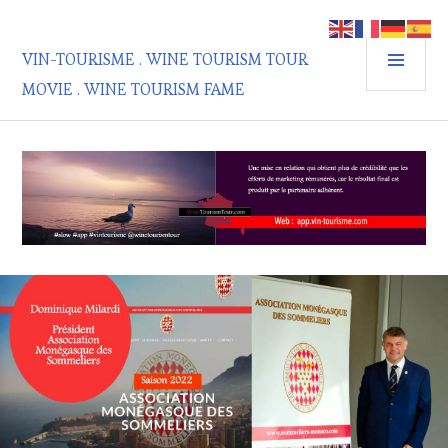
Aller
au
MEN
contenu
VIN-TOURISME . WINE TOURISM TOUR
PRIN
principal
MOVIE . WINE TOURISM FAME