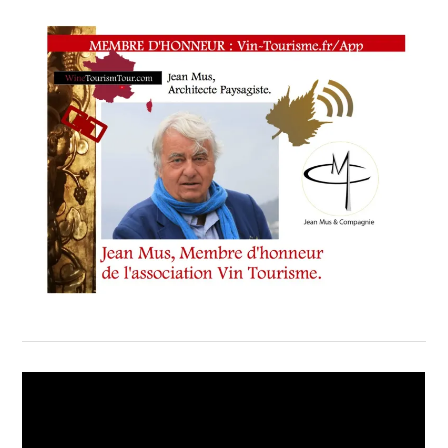
LÉOGNAN
,
-
CHÂTEAU
MALARTIC-
LAGRAVIÈRE
CRU
CLASSÉ
DE
GRAVES
,
-
CHÂTEAU
OLIVIER
CRU
CLASSÉ
DE
GRAVES
,
-
CHÂTEAU
PICQUE
CAILLOU
,
-
DOMAINE
DE