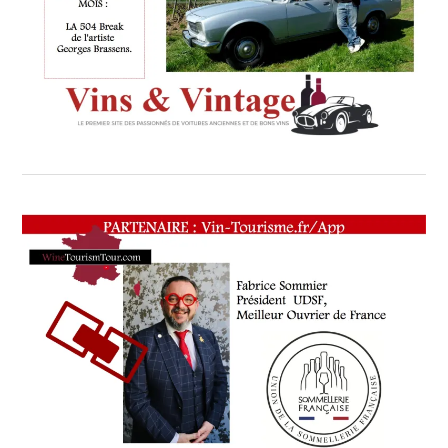
JAEGLE
,
DIDIER
CALZIA
,
DOMINIQUE
MILARDI
,
ERIC
BRET-
MOREL
,
FRÉDÉRIC
KREMER
,
FREDY
VINAJ
,
GÉRARD
RAVERA
,
GÉRARD
VEYRAT
DE
LACHENAL
,
GIUSEPPE
NOVENA
,
GUILLAUME
ROBILLON
,