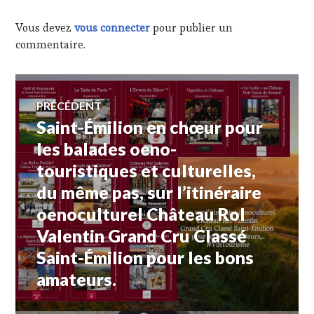
CHÂTEAU
CARBONNIEUX
Vous devez
vous connecter
pour publier un
CRU
commentaire.
CLASSÉ
DE
GRAVES
,
Navigation
-
PRÉCÉDENT
CHÂTEAU
COUHINS-
Saint-Émilion en chœur pour
Article
de
LURTON
précédent :
les balades oeno-
CRU
CLASSÉ
touristiques et culturelles,
l’article
DE
du même pas, sur l’itinéraire
GRAVES
,
-
oenoculturel Château Rol
CHÂTEAU
Valentin Grand Cru Classé
DE
FIEUZAL
Saint-Émilion pour les bons
CRU
CLASSÉ
amateurs.
DE
GRAVES
,