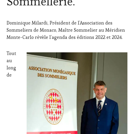
Sommellerie.
WEB
,
OENOTOURISME
,
PARTENAIRES
Dominique Milardi, Président de l’Association des
VIN
Sommeliers de Monaco, Maître Sommelier au Méridien
TOURISME
,
PRODUCTEURS
Monte-Carlo révèle l’agenda des éditions 2022 et 2024.
TERROIR
,
RESTAURATEUR,
Tout
CHEF,
CUISINIER,
au
ŒNOLOGUE,
long
SOMMELIER
,
de
SALONS
INTERNATIONAUX
,
SPOT
BY
,
TASTING
MOVIE
,
VIGNOBLES
,
WINE
TASTING
VOUCHER
,