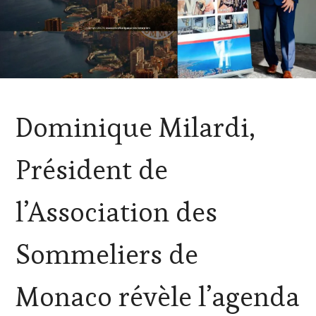
ACTUALITÉS
,
Dominique Milardi,
CLUB
:
WINE
Président de
TASTING
VOUCHER
,
CULTURAL
l’Association des
GUEST
,
DOMAINE
VITICOLE,
Sommeliers de
ADHÉRENT,
VIN
TOURISME
,
Monaco révèle l’agenda
EDITION
LES