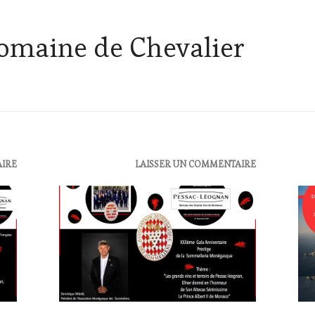
omaine de Chevalier
AIRE
ACTUALITÉS
,
LAISSER UN COMMENTAIRE
ACT
CLUB
CLU
:
:
WINE
WI
TASTING
TAS
VOUCHER
,
VO
DOMAINE
CUL
VITICOLE,
GUE
ADHÉRENT,
DO
VIN
VIT
TOURISME
,
AD