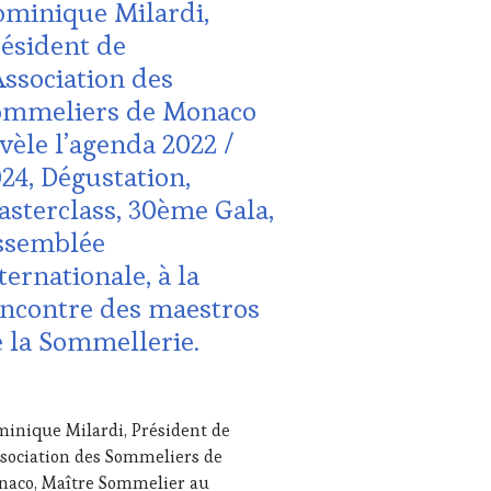
minique Milardi,
URISME
,
ésident de
TION
Association des
S
ommeliers de Monaco
vèle l’agenda 2022 /
24, Dégustation,
sterclass, 30ème Gala,
UTE
ssemblée
STRONOMIE
ternationale, à la
NÇAISE
,
MOUS
ncontre des maestros
ST
,
 la Sommellerie.
ST
,
ITATIONS
USTATIONS,
I
NE
inique Milardi, Président de
2
TING
,
ssociation des Sommeliers de
STERCLASS
,
aco, Maître Sommelier au
IAS,