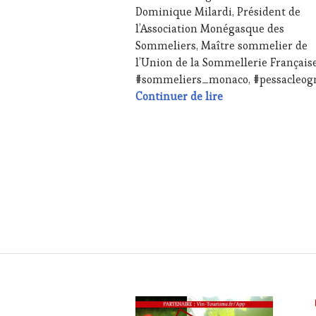
Dominique Milardi, Président de
RESTAURATEUR,
CHEF,
l’Association Monégasque des
CUISINIER,
Sommeliers, Maître sommelier de
ŒNOLOGUE,
l’Union de la Sommellerie Français
SOMMELIER
,
#sommeliers_monaco, #pessacleog
SALONS
PRESS RELEASE : XX
Continuer de lire
INTERNATIONAUX
,
SPOT
BY
,
VIGNOBLES
,
WINE
TOURISM
FAME
,
WINE
TOURISM
TOUR