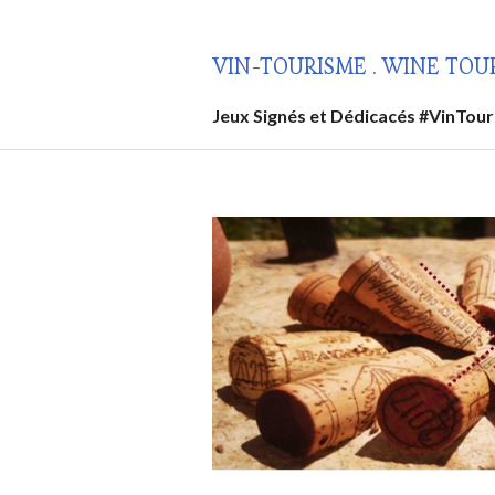
Aller
au
VIN-TOURISME . WINE TOU
contenu
principal
Jeux Signés et Dédicacés #VinTou