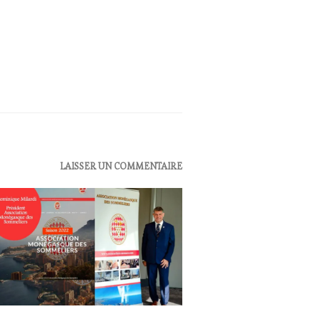
UALITÉS
,
LAISSER UN COMMENTAIRE
B
NE
TING
UCHER
,
TURAL
ST
,
MAINE
ICOLE,
HÉRENT,