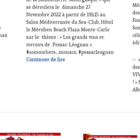
Mér
OENOTOURISME
,
PRE
se déroulera le dimanche 27
PARTENAIRES
ÉCR
des
Novembre 2022 à partir de 19h15 au
VIN
RAD
Fon
Salon Méditerranée du Sea-Club, Hôtel
TOURISME
,
TV,
e
Som
le Méridien Beach Plaza Monte-Carlo
PRODUCTEURS
WE
nan
cél
sur le thème : « Les grands vins et
TERROIR
,
OE
Xe Gala Prestige de l’Association des Sommeliers de Monaco su
édi
RESTAURATEUR,
PAR
terroirs de Pessac-Léognan ».
CHEF,
VIN
#sommeliers_monaco, #pessacleognan
CUISINIER,
TO
XXXe Gala Prestige de l’Associat
Continuer de lire
– »
ŒNOLOGUE,
PR
des
SOMMELIER
,
TER
VIV
SALONS
RES
INTERNATIONAUX
,
CHE
! »
VIGNOBLES
,
CUI
Alb
WINE
ŒN
TASTING
SO
VOUCHER
,
SA
WINE
IN
TOURISM
SPO
FAME
,
BY
,
WINE
TAS
TOURISM
MO