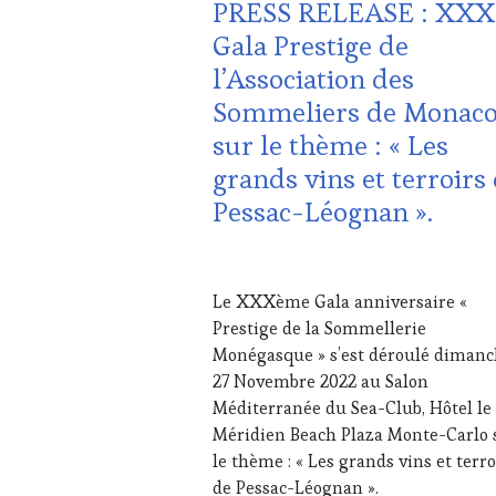
PRESS RELEASE : XXX
DOMAINE
VITICOLE,
Gala Prestige de
ADHÉRENT,
l’Association des
VIN
TOURISME
,
Sommeliers de Monac
GUEST
,
sur le thème : « Les
INVITATIONS
&
grands vins et terroirs
DÉGUSTATIONS,
Pessac-Léognan ».
WINE
TASTING
,
MÉDIAS,
5
PRESSE
DÉCEMBRE
ÉCRITE,
Le XXXème Gala anniversaire «
2022
RADIO,
Prestige de la Sommellerie
TV,
Monégasque » s’est déroulé diman
WEB
,
27 Novembre 2022 au Salon
OENOTOURISME
,
PARTENAIRES
Méditerranée du Sea-Club, Hôtel le
VIN
Méridien Beach Plaza Monte-Carlo 
TOURISME
,
le thème : « Les grands vins et terro
PRODUCTEURS
de Pessac-Léognan ».
TERROIR
,