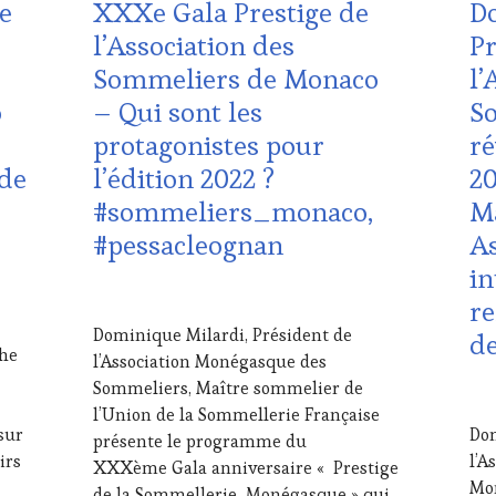
e
XXXe Gala Prestige de
Do
EDITION
VIN
LES
TO
l’Association des
Pr
CLÉS
EDI
Sommeliers de Monaco
l’
DU
LES
VIN
CLÉ
o
– Qui sont les
S
ET
DU
protagonistes pour
ré
DE
VIN
LA
ET
 de
l’édition 2022 ?
20
HAUTE
DE
#sommeliers_monaco,
Ma
GASTRONOMIE
LA
FRANÇAISE
,
HA
#pessacleognan
A
GUEST
,
GA
in
INVITATIONS
FRA
&
FA
18
re
DÉGUSTATIONS,
HO
SEPTEMBRE
Dominique Milardi, Président de
de
WINE
GUE
2022
che
l’Association Monégasque des
TASTING
,
INV
MÉDIAS,
&
Sommeliers, Maître sommelier de
12
PRESSE
DÉG
l’Union de la Sommellerie Française
MA
ÉCRITE,
WI
sur
Dom
202
présente le programme du
RADIO,
TAS
irs
l’A
XXXème Gala anniversaire « Prestige
TV,
MA
Mon
de la Sommellerie Monégasque » qui
WEB
,
MÉD