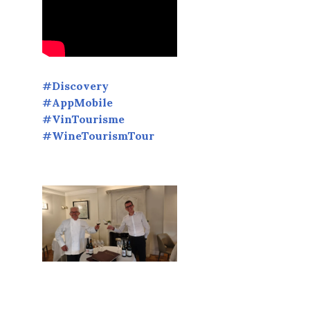
NOBLES
,
NE
TING
UCHER
,
NE
URISM
#Discovery
ME
,
#AppMobile
NE
URISM
#VinTourisme
UR
,
#WineTourismTour
NE
URISM
UR
VIE
,
NETASTINGVOUCHER.COM