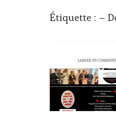
Étiquette :
– D
ACTUALITÉS
,
LAISSER UN COMMENT
CHALLENGE
HORS
ZONE
DE
CONFORT
,
CLUB
:
WINE
TASTING
VOUCHER
,