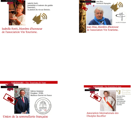
TOUR
,
VIG
WINETASTINGVOUCHER.COM
WI
TAS
VO
WI
TO
FA
WI
TO
TO
WI
TO
TO
MO
WI