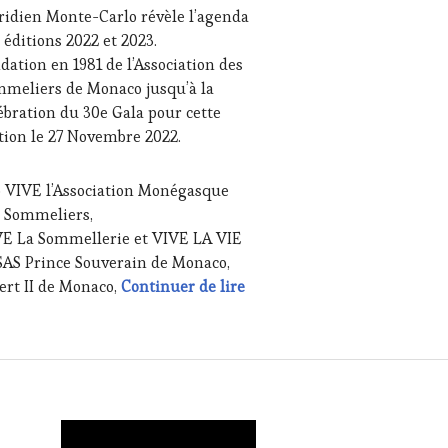
idien Monte-Carlo révèle l’agenda
SSE
ITE,
 éditions 2022 et 2023.
IO,
dation en 1981 de l’Association des
meliers de Monaco jusqu’à la
B
,
ébration du 30e Gala pour cette
NOTOURISME
,
r le thème : « Les grands vins et terroirs de Pessac-Léognan 
tion le 27 Novembre 2022.
TENAIRES
URISME
,
ion des Sommeliers de Monaco – Qui sont les protagonistes po
 VIVE l’Association Monégasque
ODUCTEURS
 Sommeliers,
ROIR
,
E La Sommellerie et VIVE LA VIE
TAURATEUR,
F,
 SAS Prince Souverain de Monaco,
SINIER,
Dominique Milardi, Président
ert II de Monaco,
Continuer de lire
OLOGUE,
MMELIER
,
LONS
TERNATIONAUX
,
T
TING
VIE
,