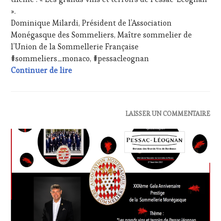
VIN
».
TOURISME
,
PRODUCTEURS
Dominique Milardi, Président de l’Association
TERROIR
,
Monégasque des Sommeliers, Maître sommelier de
RESTAURATEUR,
l’Union de la Sommellerie Française
CHEF,
#sommeliers_monaco, #pessacleognan
CUISINIER,
PRESS RELEASE : XXXe Gala Prestige de l’A
Continuer de lire
ŒNOLOGUE,
SOMMELIER
,
SALONS
INTERNATIONAUX
,
SPOT
ACTUALITÉS
,
LAISSER UN COMMENTAIRE
BY
,
CLUB
VIGNOBLES
,
:
WINE
WINE
TOURISM
TASTING
FAME
,
VOUCHER
,
WINE
DOMAINE
TOURISM
VITICOLE,
TOUR
ADHÉRENT,
VIN
TOURISME
,