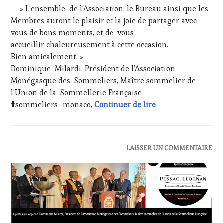
TERROIR
,
– » L’ensemble de l’Association, le Bureau ainsi que les
RESTAURATEUR,
Membres auront le plaisir et la joie de partager avec
CHEF,
vous de bons moments, et de vous
CUISINIER,
accueillir chaleureusement à cette occasion.
ŒNOLOGUE,
SOMMELIER
,
Bien amicalement. »
SALONS
Dominique Milardi, Président de l’Association
INTERNATIONAUX
,
Monégasque des Sommeliers, Maître sommelier de
TASTING
l’Union de la Sommellerie Française
MOVIE
,
Save the date : ve
#sommeliers_monaco,
Continuer de lire
VIGNOBLES
,
WINE
TASTING
VOUCHER
,
WINE
ACTUALITÉS
,
LAISSER UN COMMENTAIRE
TOURISM
CHALLENGE
FAME
,
HORS
WINE
ZONE
TOURISM
DE
TOUR
,
CONFORT
,
WINE
CLUB
TOURISM
: