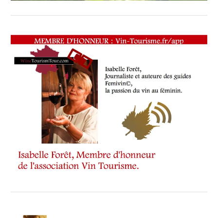
WINE
TOURISM
FAME
,
WINE
TOURISM
TOUR
,
WINE
TOURISM
TOUR
MOVIE
,
WINETASTINGVOUCHER.COM