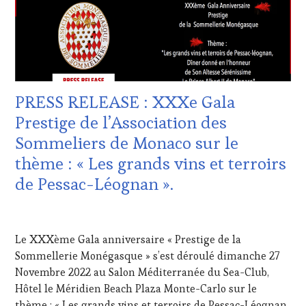
TOUR
WINE
MOVIE
,
TASTING
WINETASTINGVOUCHER.COM
VOUCHER
,
DOMAINE
VITICOLE,
ADHÉRENT,
VIN
PRESS RELEASE : XXXe Gala
TOURISME
,
GUEST
,
Prestige de l’Association des
INVITATIONS
Sommeliers de Monaco sur le
&
DÉGUSTATIONS,
thème : « Les grands vins et terroirs
WINE
de Pessac-Léognan ».
TASTING
,
MÉDIAS,
PRESSE
5
ÉCRITE,
DÉCEMBRE
Le XXXème Gala anniversaire « Prestige de la
RADIO,
2022
TV,
Sommellerie Monégasque » s’est déroulé dimanche 27
WEB
,
Novembre 2022 au Salon Méditerranée du Sea-Club,
OENOTOURISME
,
Hôtel le Méridien Beach Plaza Monte-Carlo sur le
PARTENAIRES
thème : « Les grands vins et terroirs de Pessac-Léognan