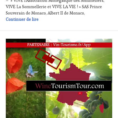
– » VIVE l’Association Monégasque des Sommeliers,
TV,
VIVE La Sommellerie et VIVE LA VIE ! » SAS Prince
WEB
,
OENOTOURISME
,
Souverain de Monaco, Albert II de Monaco,
PARTENAIRES
Dominique Milardi, Président de l’Associa
Continuer de lire
VIN
TOURISME
,
PRODUCTEURS
TERROIR
,
RESTAURATEUR,
CHEF,
CUISINIER,
ŒNOLOGUE,
SOMMELIER
,
SALONS
INTERNATIONAUX
,
SPOT
BY
,
TASTING
MOVIE
,
VIGNOBLES
,
WINE
TASTING
VOUCHER
,