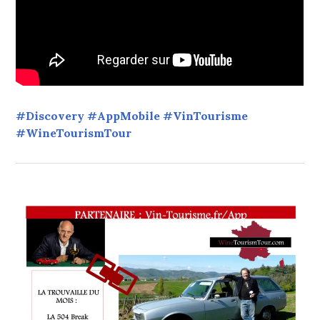
#Discovery #AppMobile #VinTourisme
#WineTourismTour