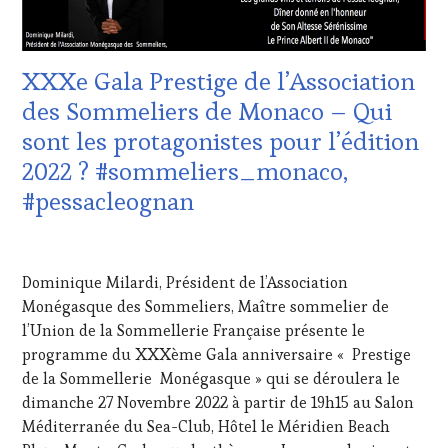
EDITION
LES
CLÉS
DU
XXXe Gala Prestige de l’Association
VIN
ET
des Sommeliers de Monaco – Qui
DE
sont les protagonistes pour l’édition
LA
HAUTE
2022 ? #sommeliers_monaco,
GASTRONOMIE
#pessacleognan
FRANÇAISE
,
GUEST
,
INVITATIONS
18
&
SEPTEMBRE
Dominique Milardi, Président de l’Association
DÉGUSTATIONS,
2022
WINE
Monégasque des Sommeliers, Maître sommelier de
TASTING
,
l’Union de la Sommellerie Française présente le
MÉDIAS,
programme du XXXème Gala anniversaire « Prestige
PRESSE
de la Sommellerie Monégasque » qui se déroulera le
ÉCRITE,
dimanche 27 Novembre 2022 à partir de 19h15 au Salon
RADIO,
TV,
Méditerranée du Sea-Club, Hôtel le Méridien Beach
WEB
,