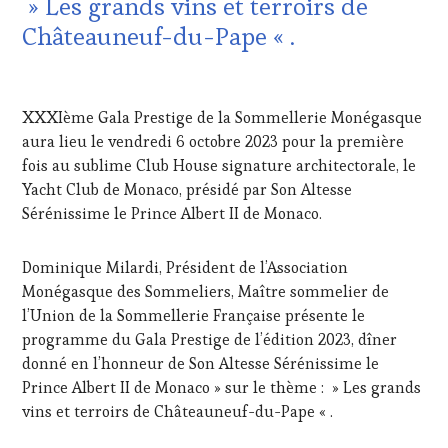
» Les grands vins et terroirs de
HAUTE
Châteauneuf-du-Pape « .
GASTRONOMIE
FRANÇAISE
,
INVITATIONS
31
&
JUILLET
XXXIème Gala Prestige de la Sommellerie Monégasque
DÉGUSTATIONS,
2023
WINE
aura lieu le vendredi 6 octobre 2023 pour la première
TASTING
,
fois au sublime Club House signature architectorale, le
LIVE
Yacht Club de Monaco, présidé par Son Altesse
STREAMING
,
Sérénissime le Prince Albert II de Monaco.
MASTERCLASS
,
MÉDIAS,
PRESSE
Dominique Milardi, Président de l’Association
ÉCRITE,
Monégasque des Sommeliers, Maître sommelier de
RADIO,
l’Union de la Sommellerie Française présente le
TV,
WEB
,
programme du Gala Prestige de l’édition 2023, dîner
OENOTOURISME
,
donné en l’honneur de Son Altesse Sérénissime le
PARTENAIRES
Prince Albert II de Monaco » sur le thème : » Les grands
VIN
vins et terroirs de Châteauneuf-du-Pape « .
TOURISME
,
PRODUCTEURS