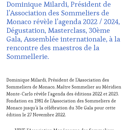
TOUR
,
Dominique Milardi, Président de
CLÉS
WINETASTINGVOUCHER.COM
DU
l’Association des Sommeliers de
VIN
Monaco révèle l’agenda 2022 / 2024,
ET
DE
Dégustation, Masterclass, 30ème
LA
Gala, Assemblée internationale, à la
HAUTE
GASTRONOMIE
rencontre des maestros de la
FRANÇAISE
,
Sommellerie.
FAMOUS
HOST
,
GUEST
,
12
INVITATIONS
MAI
Dominique Milardi, Président de l’Association des
&
2022
DÉGUSTATIONS,
Sommeliers de Monaco, Maître Sommelier au Méridien
WINE
Monte-Carlo révèle l’agenda des éditions 2022 et 2023.
TASTING
,
Fondation en 1981 de l’Association des Sommeliers de
MASTERCLASS
,
Monaco jusqu’à la célébration du 30e Gala pour cette
MÉDIAS,
édition le 27 Novembre 2022.
PRESSE
ÉCRITE,
RADIO,