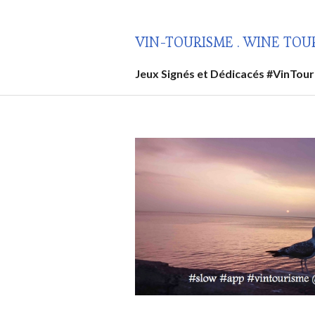
Aller
au
VIN-TOURISME . WINE TOU
contenu
principal
Jeux Signés et Dédicacés #VinTou