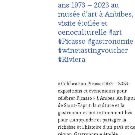
ans 1973 – 2023 au
DU
musée d’art à Anbibes,
VIN
ET
visite étoilée et
DE
oenoculturelle #art
LA
HAUTE
#Picasso #gastronomie
GASTRONOMIE
#winetastingvoucher
FRANÇAISE
,
INVITATIONS
#Riviera
&
DÉGUSTATIONS,
WINE
15
TASTING
,
AOÛT
« Célébration Picasso 1973 – 2023 :
MÉDIAS,
2023
expositions et événements pour
PRESSE
ÉCRITE,
célébrer Picasso » à Anibes. Au Figu
RADIO,
de Saint-Esprit, la culture et la
TV,
gastronomie sont intimement liés
WEB
,
pour comprendre et partager la
OENOTOURISME
richesse et l’histoire d’un pays et de
région. Gastronomie étoilée