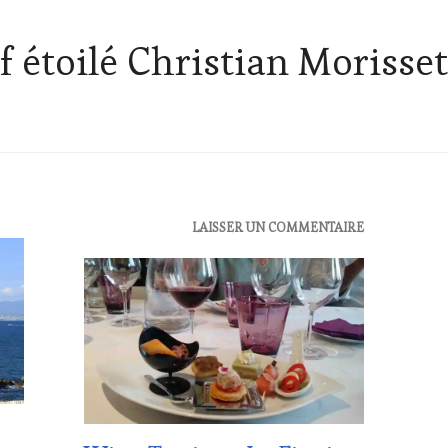
f étoilé Christian Morisset
ACTUALITÉS
,
LAISSER UN COMMENTAIRE
DOMAINE
VITICOLE,
ADHÉRENT,
VIN
TOURISME
,
INVITATIONS
&
DÉGUSTATIONS,
WINE
TASTING
,
VIGNOBLES
,