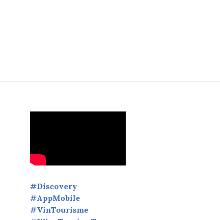
ilée et oenoculturelle #art #Picasso #gastronomie #winetasting
#Discovery
#AppMobile
#VinTourisme