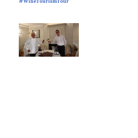
#WineTourismTour