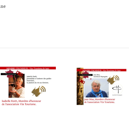
une
icasso 50 ans 1973 – 2023 au musée d’art à Anbibes, visite éto