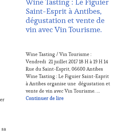
Wine Tasting : Le Figuier
WINE
Saint-Esprit à Antibes,
TASTING
dégustation et vente de
VOUCHER
vin avec Vin Tourisme.
17
JUILLET
Wine Tasting / Vin Tourisme :
2017
Vendredi 21 juillet 2017 18 H à 19 H 14
Rue du Saint-Esprit, 06600 Antibes
Wine Tasting : Le Figuier Saint-Esprit
à Antibes organise une dégustation et
vente de vin avec Vin Tourisme. …
Wine Tasting : Le Figuier Saint-E
Continuer de lire
ier
 sa