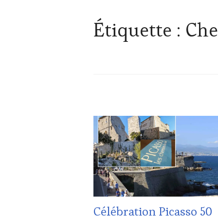
Étiquette :
Che
ACTUALITÉS
,
CLUB
:
WINE
TASTING
VOUCHER
,
CÔTES-
DE-
PROVENCE
,
EDITION
Célébration Picasso 50
LES
CLÉS