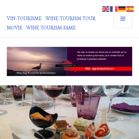
Aller
au
MEN
contenu
VIN-TOURISME . WINE TOURISM TOUR
PRIN
principal
MOVIE . WINE TOURISM FAME