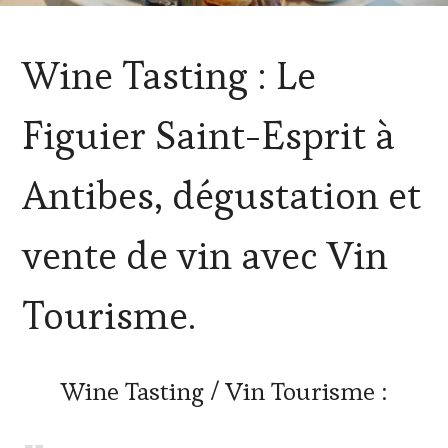
ACTUALITÉS
,
Wine Tasting : Le
DOMAINE
VITICOLE,
ADHÉRENT,
Figuier Saint-Esprit à
VIN
TOURISME
,
INVITATIONS
Antibes, dégustation et
&
DÉGUSTATIONS,
WINE
vente de vin avec Vin
TASTING
,
VIGNOBLES
,
WINE
Tourisme.
TASTING
VOUCHER
Wine Tasting / Vin Tourisme :