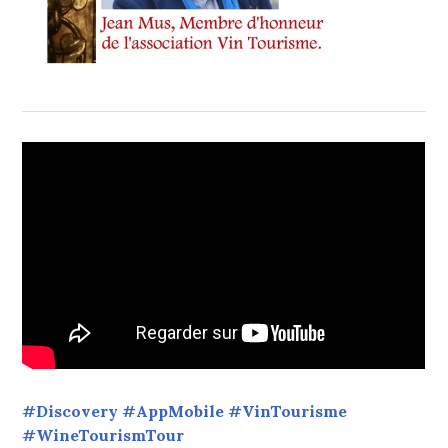
#Discovery #AppMobile #VinTourisme
#WineTourismTour