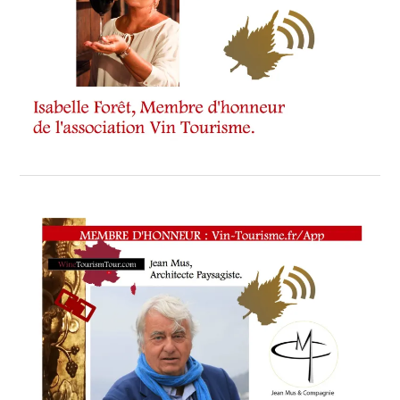
FIGUIER
DE
SAINT
ESPRIT
,
SOFRITO
EXPLIQUÉ
À
TÉLÉMATIN
,
TÉLÉMATIN
2017
,
VIN
TOURISME