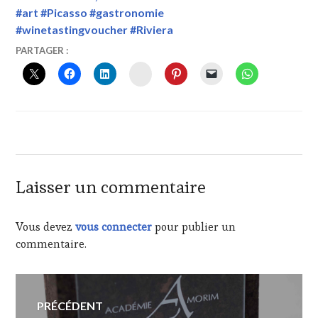
#art #Picasso #gastronomie
#winetastingvoucher #Riviera
17
VINTOURISME
ANTIBES
,
PARTAGER :
JUILLET
ANTIBES
INSTAGRAM
2017
JUAN
LES
PINS21
JUILLET
2017
,
BI
ÉTOILÉS
AU
Laisser un commentaire
GUIDE
MICHELIN
,
BILLETERIE
Vous devez
vous connecter
pour publier un
"BOURGOGNE"
,
commentaire.
BILLETERIE
"CÔTE
DE
Navigation
PROVENCE
PRÉCÉDENT
"
,