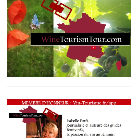
-
21
JUILLET
2017
,
LA
TRADITIONNELLE
CRÈME
BRÛLÉE
À
LA
FLEUR
DE
LAVANDE
,
MAITRE
RESTAURATEUR
,
NICOLAS
DE
RABAUDY
SLATE.FR
,
RESTAURANT
GASTRONOMIQUE
LE