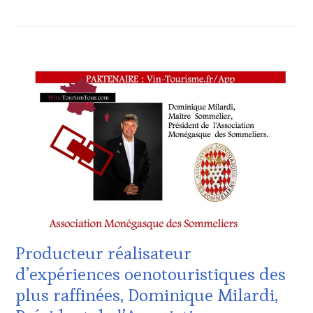
ACTUALITÉS
,
CHALLENGE
HORS
ZONE
DE
CONFORT
,
CLUB
:
WINE
TASTING
VOUCHER
,
CÔTES-
DE-
PROVENCE
,
Producteur réalisateur
DOMAINE
VITICOLE,
d’expériences oenotouristiques des
ADHÉRENT,
plus raffinées, Dominique Milardi,
VIN
TOURISME
,