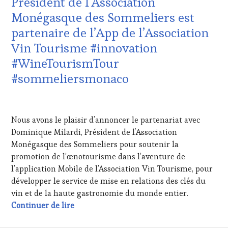
Président de l’Association
EDITION
Monégasque des Sommeliers est
LES
CLÉS
partenaire de l’App de l’Association
DU
Vin Tourisme #innovation
VIN
ET
#WineTourismTour
DE
#sommeliersmonaco
LA
HAUTE
GASTRONOMIE
21
FRANÇAISE
,
AOÛT
Nous avons le plaisir d’annoncer le partenariat avec
INVITATIONS
2023
&
Dominique Milardi, Président de l’Association
DÉGUSTATIONS,
Monégasque des Sommeliers pour soutenir la
WINE
promotion de l’œnotourisme dans l’aventure de
TASTING
,
l’application Mobile de l’Association Vin Tourisme, pour
MASTERCLASS
,
développer le service de mise en relations des clés du
MÉDIAS,
PRESSE
vin et de la haute gastronomie du monde entier.
ÉCRITE,
Producteur réalisateur d’expériences oen
Continuer de lire
RADIO,
TV,