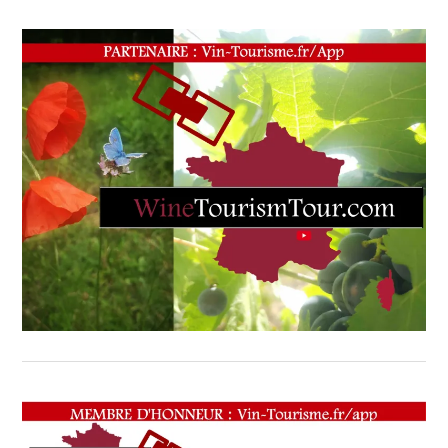
WEB
,
OENOTOURISME
,
PARTENAIRES
VIN
TOURISME
,
PRODUCTEURS
TERROIR
,
RESTAURATEUR,
CHEF,
CUISINIER,
ŒNOLOGUE,
SOMMELIER
,
SALONS
INTERNATIONAUX
,
VIGNOBLES
,
WINE
TASTING
VOUCHER
,
WINE
TOURISM
FAME
,
WINE
TOURISM