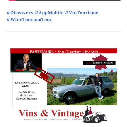
#Discovery #AppMobile #VinTourisme
#WineTourismTour