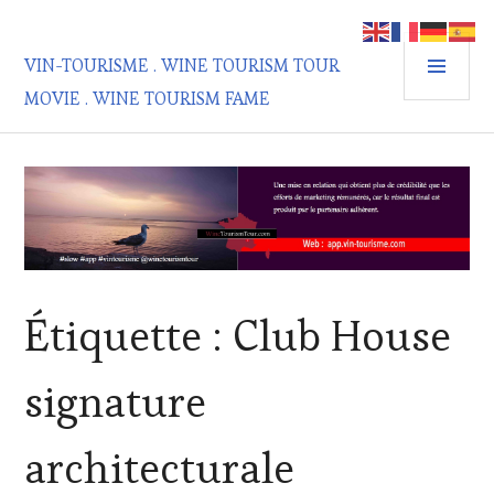
Aller
au
MEN
contenu
VIN-TOURISME . WINE TOURISM TOUR
PRIN
principal
MOVIE . WINE TOURISM FAME
Étiquette :
Club House
signature
architecturale