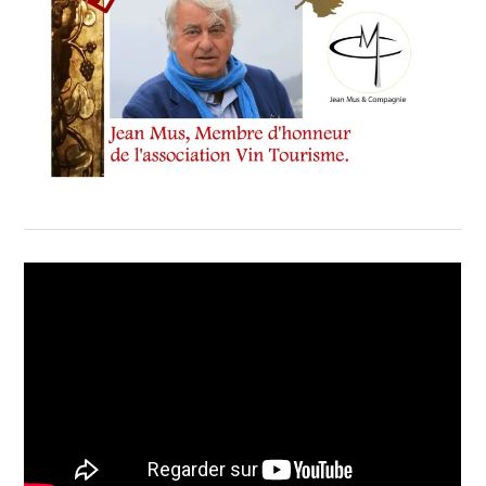
SOMMELIERS
,
PRINCIPAUTÉ
DE
MONACO
,
PRODUCTEURS
D’EVENEMENTS
OENOTOURISTIQUES
,
PROMOTION
DE
L’ŒNOTOURISME
,
RÉDACTEURS
,
REJOINDRE
L’AVENTURE
DU
DISCOVERY
DE
L’APP
DE
L’ASSOCIATION
VIN
TOURISME
,
SERVICE
DE