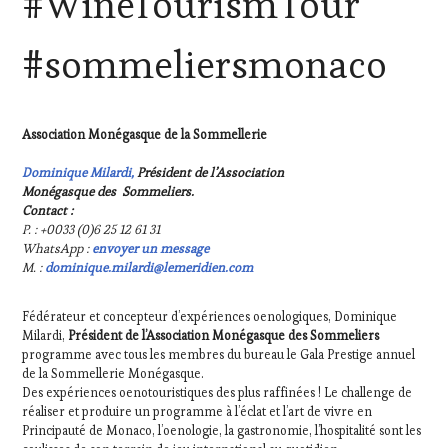
#WineTourismTour
ÉCRITE,
RADIO,
#sommeliersmonaco
TV,
WEB
,
OENOTOURISME
,
PARTENAIRES
Association Monégasque de la Sommellerie
VIN
TOURISME
,
Dominique Milardi,
Président de l’Association
PRODUCTEURS
Monégasque des Sommeliers.
TERROIR
,
Contact :
RESTAURATEUR,
P. : +0033 (0)6 25 12 61 31
CHEF,
WhatsApp :
envoyer un message
CUISINIER,
M. :
dominique.milardi@lemeridien.com
ŒNOLOGUE,
SOMMELIER
,
Fédérateur et concepteur d’expériences oenologiques, Dominique
SALONS
Milardi,
Président de l’Association Monégasque des Sommeliers
INTERNATIONAUX
,
programme avec tous les membres du bureau le Gala Prestige annuel
VIGNOBLES
,
de la Sommellerie Monégasque.
WINE
Des expériences oenotouristiques des plus raffinées ! Le challenge de
TASTING
réaliser et produire un programme à l’éclat et l’art de vivre en
VOUCHER
,
Principauté de Monaco, l’oenologie, la gastronomie, l’hospitalité sont les
WINE