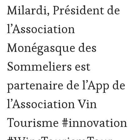
VITICOLE,
Milardi, Président de
ADHÉRENT,
VIN
TOURISME
,
l’Association
EDITION
LES
CLÉS
Monégasque des
DU
VIN
ET
Sommeliers est
DE
LA
HAUTE
partenaire de l’App de
GASTRONOMIE
FRANÇAISE
,
INVITATIONS
l’Association Vin
&
DÉGUSTATIONS,
WINE
Tourisme #innovation
TASTING
,
MASTERCLASS
,
MÉDIAS,
PRESSE