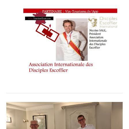
TOURISME.FR/PREMIUM
,
WINE
TASTING
VOUCHER
,
WINE
TOURISM
TOUR
,
XXXIÈME
GALA
PRESTIGE
DE
LA
SOMMELLERIE
MONÉGASQUE
,
YACHT
CLUB DE MONACO
,
(ASI
)
,
BERNARD
D’ALESSANDRI
,
SOMMELIERS-
MONACO.COM
,
ŒNO-