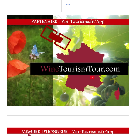
ET
COLONNE
DU
LATÉRALE
TOURISME
,
DOMINIQUE
MILARDI
,
ÉPICURIENS
,
ÉRUDITS
,
EXPÉRIENCES
OENOTOURISTIQUES
RAFFINÉES
,
EXPLORATEURS
,
FILIÈRES
MÉTIERS
DU
VIN
,
GOURMETS
,
INTERNATIONAL
,
JACQUES
CHIBOIS
,
JOURNALISTES
,
LA
GASTRONOMIE
,
L’HOSPITALITÉ
,