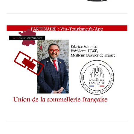
DE
MONACO
,
SYMPOSIUM
DE
LA SOMMELLERIE
INTERNATIONALE
,
TECH
,
UDSF
,
VENDREDI
6
OCTOBRE
2023
,
VIN
TOURISME
,
VIN
TOURISME
ŒNOTOURISME
,
VIN-
TOURISME.FR/APP
,
VIN-
TOURISME.FR/PARTENAIRES
,
VIN-