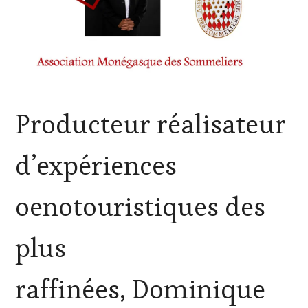
ACTUALITÉS
,
Producteur réalisateur
CHALLENGE
HORS
ZONE
d’expériences
DE
CONFORT
,
CLUB
oenotouristiques des
:
WINE
TASTING
plus
VOUCHER
,
CÔTES-
DE-
raffinées, Dominique
PROVENCE
,
DOMAINE