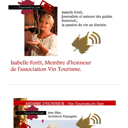
L’OENOLOGIE
,
MATEURS
,
MÉDIAS
,
MEMBRES
DU
BUREAU
LE
GALA
PRESTIGE
ANNUEL
DE
LA
SOMMELLERIE
MONÉGASQUE
,
MONACO
,
NOOS
,
PARTENAIRES
,
PRÉSIDENT
DE
L’ASSOCIATION
MONÉGASQUE
DES