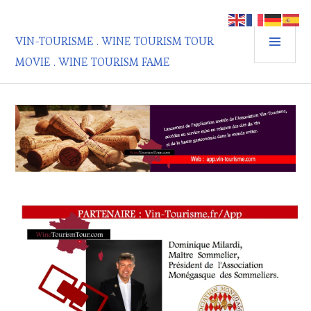
Aller
au
MEN
contenu
VIN-TOURISME . WINE TOURISM TOUR
PRIN
principal
MOVIE . WINE TOURISM FAME