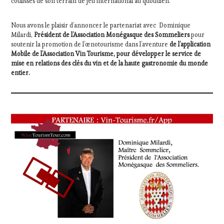
coulisses de son terrain de jeu international au quotidien.
TOURISM
FAME
,
Nous avons le plaisir d’annoncer le partenariat avec
Dominique
WINE
Milardi,
Président de l’Association Monégasque des Sommeliers
pour
TOURISM
soutenir la promotion de l’œnotourisme dans l’aventure
de l’application
TOUR
,
Mobile de l’Association Vin Tourisme, pour développer le service de
WINETASTINGVOUCHER.COM
mise en relations des clés du vin et de la haute gastronomie du monde
entier.