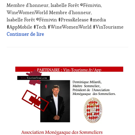
AVRIL
Membre d’honneur, Isabelle Forêt ©Fémivin,
WINE
2024
TASTING
,
WineWomenWorld Membre d’honneur,
LIVE
Isabelle Forêt ©Fémivin #PressRelease #media
STREAMING
,
#AppMobile #Tech #WineWomenWorld #VinTourisme
MASTERCLASS
,
Membre d’honneur, Isabelle Forêt ©Fém
Continuer de lire
OENOTOURISME
,
PARTENAIRES
VIN
TOURISME
,
PRODUCTEURS
ACTUALITÉS
,
TERROIR
,
CHALLENGE
RESTAURATEUR,
HORS
CHEF,
ZONE
CUISINIER,
DE
ŒNOLOGUE,
CONFORT
,
SOMMELIER
,
CLUB
SALONS
:
INTERNATIONAUX
,
WINE
TASTING
TASTING
MOVIE
,
VOUCHER
,
VIGNOBLES
,
CÔTES-
WINE
DE-