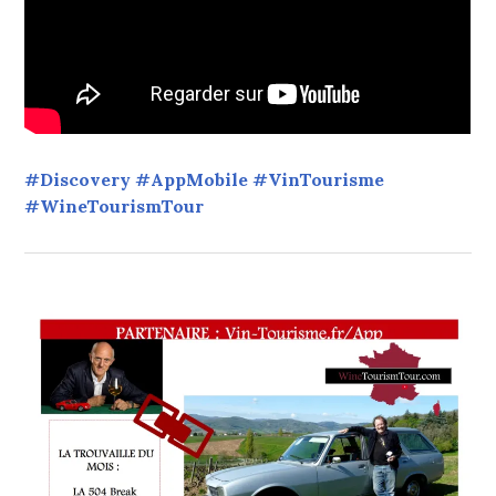
#Discovery #AppMobile #VinTourisme
#WineTourismTour