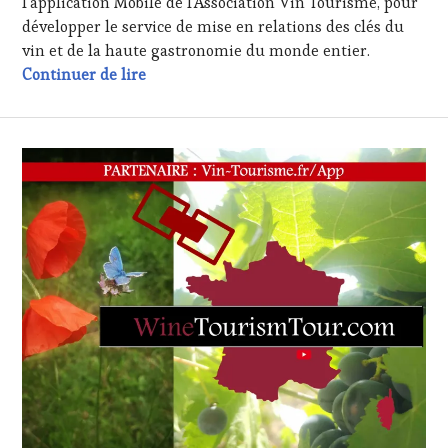
l’application Mobile de l’Association Vin Tourisme, pour
MASTERCLASS
,
développer le service de mise en relations des clés du
MÉDIAS,
PRESSE
vin et de la haute gastronomie du monde entier.
ÉCRITE,
Producteur réalisateur d’expériences oen
Continuer de lire
RADIO,
TV,
WEB
,
OENOTOURISME
,
PARTENAIRES
VIN
TOURISME
,
PRODUCTEURS
TERROIR
,
RESTAURATEUR,
CHEF,
CUISINIER,
ŒNOLOGUE,
SOMMELIER
,
SALONS
INTERNATIONAUX
,
VIGNOBLES
,
WINE
TASTING