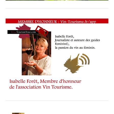
VOUCHER
,
WINE
TOURISM
FAME
,
WINE
TOURISM
TOUR
,
WINETASTINGVOUCHER.COM