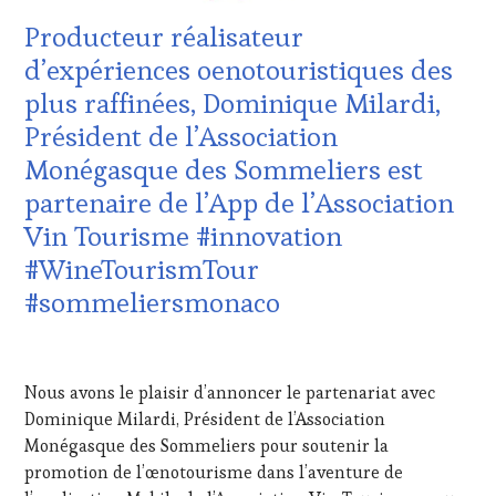
TASTING
PROVENCE
,
Producteur réalisateur
VOUCHER
,
DOMAINE
WINE
VITICOLE,
d’expériences oenotouristiques des
TOURISM
ADHÉRENT,
plus raffinées, Dominique Milardi,
FAME
,
VIN
WINE
TOURISME
,
Président de l’Association
TOURISM
EDITION
Monégasque des Sommeliers est
TOUR
,
LES
WINE
CLÉS
partenaire de l’App de l’Association
TOURISM
DU
Vin Tourisme #innovation
TOUR
VIN
MOVIE
,
ET
#WineTourismTour
WINETASTINGVOUCHER.COM
DE
#sommeliersmonaco
LA
HAUTE
GASTRONOMIE
21
FRANÇAISE
,
AOÛT
Nous avons le plaisir d’annoncer le partenariat avec
INVITATIONS
2023
&
Dominique Milardi, Président de l’Association
DÉGUSTATIONS,
Monégasque des Sommeliers pour soutenir la
WINE
promotion de l’œnotourisme dans l’aventure de
TASTING
,