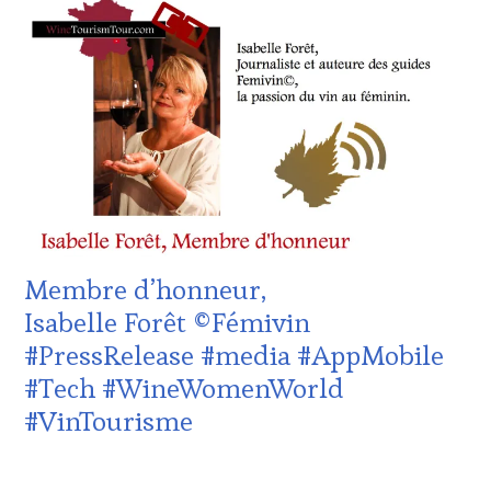
:
WINE
TASTING
VOUCHER
,
DOMAINE
VITICOLE,
ADHÉRENT,
VIN
TOURISME
,
EDITION
LES
CLÉS
DU
Membre d’honneur,
VIN
ET
Isabelle Forêt ©Fémivin
DE
#PressRelease #media #AppMobile
LA
HAUTE
#Tech #WineWomenWorld
GASTRONOMIE
#VinTourisme
FRANÇAISE
,
INVITATIONS
&
29
DÉGUSTATIONS,