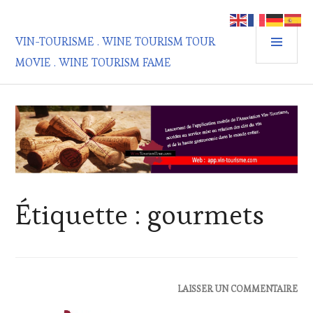
Aller
au
MEN
contenu
VIN-TOURISME . WINE TOURISM TOUR
PRIN
principal
MOVIE . WINE TOURISM FAME
Étiquette :
gourmets
ACTUALITÉS
,
LAISSER UN COMMENTAIRE
CLUB