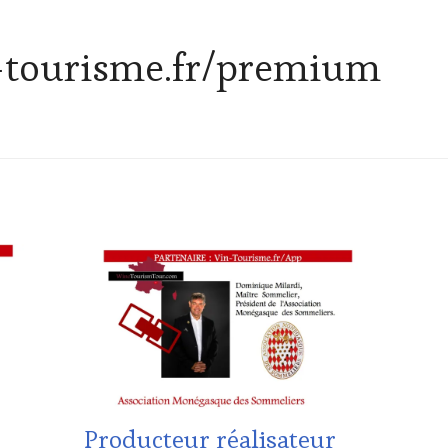
-tourisme.fr/premium
ACTUALITÉS
,
CHALLENGE
HORS
ZONE
DE
CONFORT
,
CLUB
:
WINE
TASTING
Producteur réalisateur
VOUCHER
,