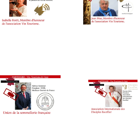
WINE
TASTING
VOUCHER
,
WINE
TOURISM
FAME
,
WINE
TOURISM
TOUR
,
WINETASTINGVOUCHER.COM