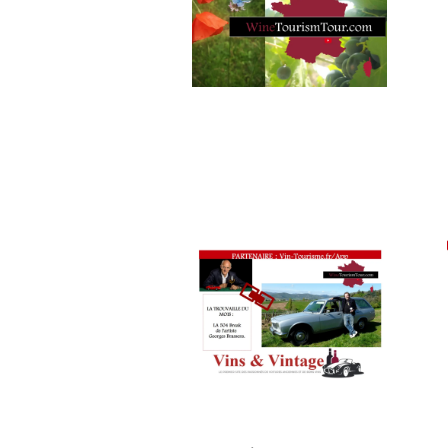
SPOT
BY
,
VIGNOBLES
,
WINE
TASTING
VOUCHER
,
WINE
TOURISM
FAME
,
WINE
TOURISM
TOUR
,
WINETASTINGVOUCHER.COM