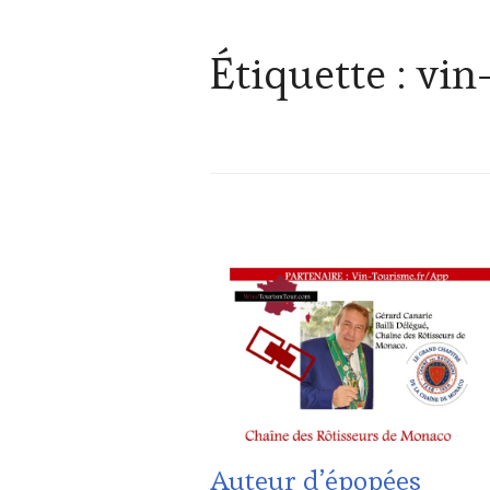
Étiquette :
vin
ACTUALITÉS
,
CLUB
:
WINE
TASTING
VOUCHER
,
CÔTES-
DE-
PROVENCE
,
CULTURAL
Auteur d’épopées
GUEST
,