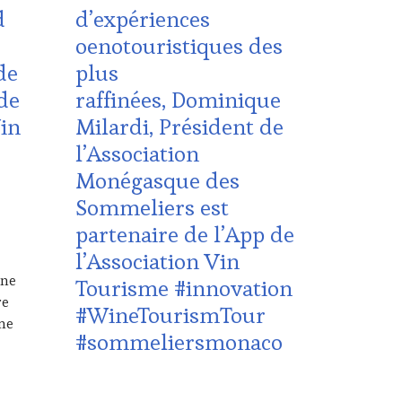
CÔTES-
d
d’expériences
DE-
oenotouristiques des
PROVENCE
,
DOMAINE
de
plus
VITICOLE,
de
raffinées, Dominique
ADHÉRENT,
VIN
Vin
Milardi, Président de
TOURISME
,
l’Association
EDITION
LES
Monégasque des
CLÉS
Sommeliers est
DU
VIN
partenaire de l’App de
ET
l’Association Vin
DE
LA
îne
Tourisme #innovation
HAUTE
re
#WineTourismTour
GASTRONOMIE
sme
FRANÇAISE
,
#sommeliersmonaco
INVITATIONS
&
DÉGUSTATIONS,
21
WINE
AOÛT