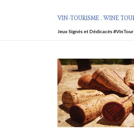
Aller
au
VIN-TOURISME . WINE TOU
contenu
principal
Jeux Signés et Dédicacés #VinTou