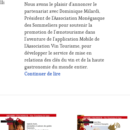
lli
Nous avons le plaisir d’annoncer le
TASTING
,
2023
partenariat avec Dominique Milardi,
MASTERCLASS
,
MÉDIAS,
Président de l’Association Monégasque
PRESSE
des Sommeliers pour soutenir la
ÉCRITE,
promotion de l’œnotourisme dans
RADIO,
l’aventure de l’application Mobile de
TV,
enoculturelles, Gérard Canarie, Bailli Délégué, Chaîne des R
l’Association Vin Tourisme, pour
WEB
,
OENOTOURISME
,
développer le service de mise en
PARTENAIRES
relations des clés du vin et de la haute
VIN
gastronomie du monde entier.
TOURISME
,
Producteur réalisateur d’expérie
Continuer de lire
PRODUCTEURS
TERROIR
,
RESTAURATEUR,
CHEF,
CUISINIER,
ŒNOLOGUE,
SOMMELIER
,
SALONS
INTERNATIONAUX
,
VIGNOBLES
,