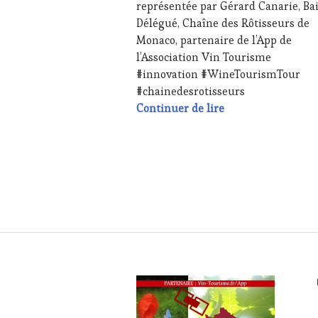
représentée par Gérard Canarie, Bai
TASTING
,
Délégué, Chaîne des Rôtisseurs de
LIVE
Monaco, partenaire de l’App de
STREAMING
,
MÉDIAS,
l’Association Vin Tourisme
PRESSE
#innovation #WineTourismTour
ÉCRITE,
#chainedesrotisseurs
RADIO,
Auteur d’épopées o
Continuer de lire
TV,
WEB
,
OENOTOURISME
,
PARTENAIRES
VIN
TOURISME
,
PRODUCTEURS
TERROIR
,
RESTAURATEUR,
CHEF,
CUISINIER,
ŒNOLOGUE,
SOMMELIER
,
SALONS
INTERNATIONAUX
,