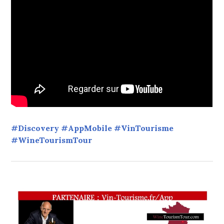
#Discovery #AppMobile #VinTourisme
#WineTourismTour