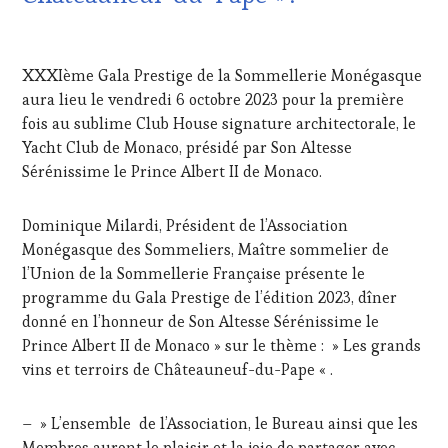
FRANÇAISE
,
INVITATIONS
31
&
JUILLET
XXXIème Gala Prestige de la Sommellerie Monégasque
DÉGUSTATIONS,
2023
WINE
aura lieu le vendredi 6 octobre 2023 pour la première
TASTING
,
fois au sublime Club House signature architectorale, le
LIVE
Yacht Club de Monaco, présidé par Son Altesse
STREAMING
,
Sérénissime le Prince Albert II de Monaco.
MASTERCLASS
,
MÉDIAS,
PRESSE
Dominique Milardi, Président de l’Association
ÉCRITE,
Monégasque des Sommeliers, Maître sommelier de
RADIO,
l’Union de la Sommellerie Française présente le
TV,
WEB
,
programme du Gala Prestige de l’édition 2023, dîner
OENOTOURISME
,
donné en l’honneur de Son Altesse Sérénissime le
PARTENAIRES
Prince Albert II de Monaco » sur le thème : » Les grands
VIN
vins et terroirs de Châteauneuf-du-Pape « .
TOURISME
,
PRODUCTEURS
TERROIR
,
– » L’ensemble de l’Association, le Bureau ainsi que les
RESTAURATEUR,
Membres auront le plaisir et la joie de partager avec