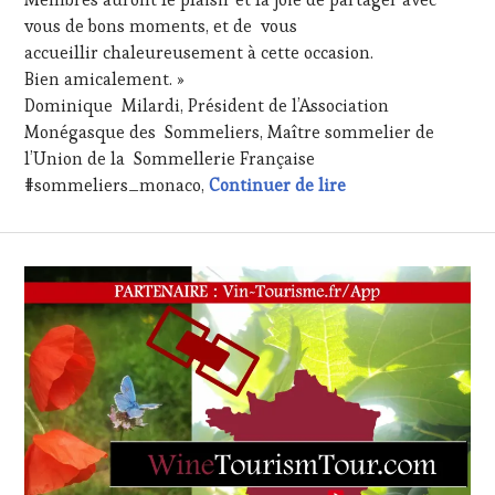
CHEF,
vous de bons moments, et de vous
CUISINIER,
accueillir chaleureusement à cette occasion.
ŒNOLOGUE,
SOMMELIER
,
Bien amicalement. »
SALONS
Dominique Milardi, Président de l’Association
INTERNATIONAUX
,
Monégasque des Sommeliers, Maître sommelier de
TASTING
l’Union de la Sommellerie Française
MOVIE
,
Save the date : ve
#sommeliers_monaco,
Continuer de lire
VIGNOBLES
,
WINE
TASTING
VOUCHER
,
WINE
TOURISM
FAME
,
WINE
TOURISM
TOUR
,
WINE
TOURISM
TOUR
MOVIE
,
WINETASTINGVOUCHER.COM