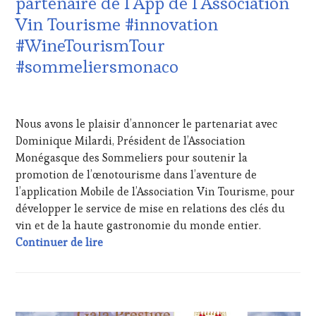
partenaire de l’App de l’Association
DU
Vin Tourisme #innovation
VIN
ET
#WineTourismTour
DE
#sommeliersmonaco
LA
HAUTE
GASTRONOMIE
21
FRANÇAISE
,
AOÛT
Nous avons le plaisir d’annoncer le partenariat avec
INVITATIONS
2023
&
Dominique Milardi, Président de l’Association
DÉGUSTATIONS,
Monégasque des Sommeliers pour soutenir la
WINE
promotion de l’œnotourisme dans l’aventure de
TASTING
,
l’application Mobile de l’Association Vin Tourisme, pour
MASTERCLASS
,
développer le service de mise en relations des clés du
MÉDIAS,
PRESSE
vin et de la haute gastronomie du monde entier.
ÉCRITE,
Producteur réalisateur d’expériences oen
Continuer de lire
RADIO,
TV,
WEB
,
OENOTOURISME
,
ACTUALITÉS
,
PARTENAIRES