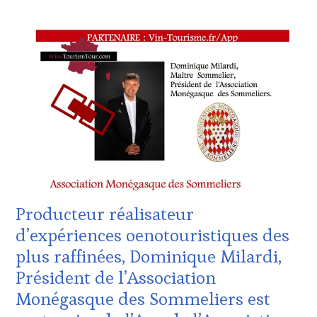
ACTUALITÉS
,
CHALLENGE
HORS
ZONE
DE
CONFORT
,
CLUB
:
WINE
TASTING
VOUCHER
,
CÔTES-
DE-
PROVENCE
,
Producteur réalisateur
DOMAINE
VITICOLE,
d’expériences oenotouristiques des
ADHÉRENT,
plus raffinées, Dominique Milardi,
VIN
TOURISME
,
Président de l’Association
EDITION
Monégasque des Sommeliers est
LES
CLÉS