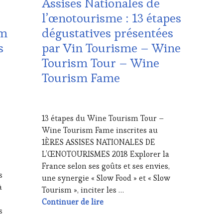
Assises Nationales de
LES
l’œnotourisme : 13 étapes
CLÉS
sm
dégustatives présentées
DU
VIN
s
par Vin Tourisme – Wine
ET
Tourism Tour – Wine
DE
LA
Tourism Fame
HAUTE
GASTRONOMIE
FRANÇAISE
,
22
INVITATIONS
NOVEMBRE
13 étapes du Wine Tourism Tour –
&
2018
Wine Tourism Fame inscrites au
DÉGUSTATIONS,
WINE
1ÈRES ASSISES NATIONALES DE
TASTING
,
L’ŒNOTOURISMES 2018 Explorer la
MÉDIAS,
France selon ses goûts et ses envies,
PRESSE
s
une synergie « Slow Food » et « Slow
ÉCRITE,
à
Tourism », inciter les …
RADIO,
TV,
Assises Nationales de l’œnotour
Continuer de lire
WEB
,
s
OENOTOURISME
,