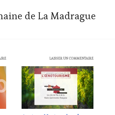
aine de La Madrague
AIRE
ACTUALITÉS
,
LAISSER UN COMMENTAIRE
CLUB
:
WINE
TASTING
VOUCHER
,
DOMAINE
VITICOLE,
ADHÉRENT,
VIN
TOURISME
,
EDITION