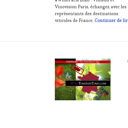
RESTAURATEUR,
Vinovision Paris, échangez avec les
CHEF,
représentants des destinations
CUISINIER,
viticoles de France.
Continuer de lir
ŒNOLOGUE,
SOMMELIER
,
SAINTE-
VICTOIRE
,
SALONS
INTERNATIONAUX
,
SPOT
BY
,
VIGNOBLES
,
WINE
TASTING
VOUCHER
,
WINE
TOURISM
FAME
,
WINE
TOURISM
TOUR
,
WINE