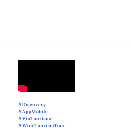
sm Tour qui relie les routes des vins
#Discovery
#AppMobile
#VinTourisme
#WineTourismTour