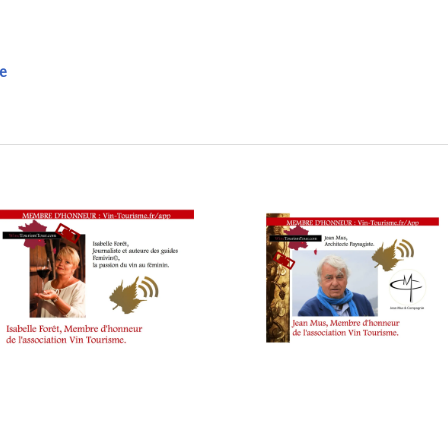
PARTENAIRES
VIN
TOURISME
,
L’itinéraire WineParis sur la carte oeno-culturelle Wine Touri
e
RESTAURATEUR,
CHEF,
CUISINIER,
ŒNOLOGUE,
SOMMELIER
,
SALONS
INTERNATIONAUX
,
VIGNOBLES
,
WINE
TASTING
VOUCHER
,
WINE
TOURISM
FAME
,
WINETASTINGVOUCHER.COM