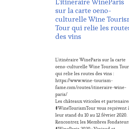
L’itinéraire WineParis
ADHÉRENT,
sur la carte oeno-
VIN
culturelle Wine Touri
TOURISME
,
INVITATIONS
Tour qui relie les route
&
des vins
DÉGUSTATIONS,
WINE
TASTING
,
4
MÉDIAS,
FÉVRIER
PRESSE
L’itinéraire WineParis sur la carte
2020
ÉCRITE,
oeno-culturelle Wine Tourism Tour
RADIO,
qui relie les routes des vins :
TV,
https://www.wine-tourism-
WEB
,
OENOTOURISME
,
fame.com/routes/itineraire-wine-
PALETTE
,
paris/
PARTENAIRES
Les châteaux viticoles et partenaire
VIN
#WineTourismTour vous reçoivent 
TOURISME
,
leur stand du 10 au 12 février 2020.
PRODUCTEURS
TERROIR
,
Rencontrez les Membres Fondateur
PROVENCE
,
#WineParis 2020 : Vinisud et