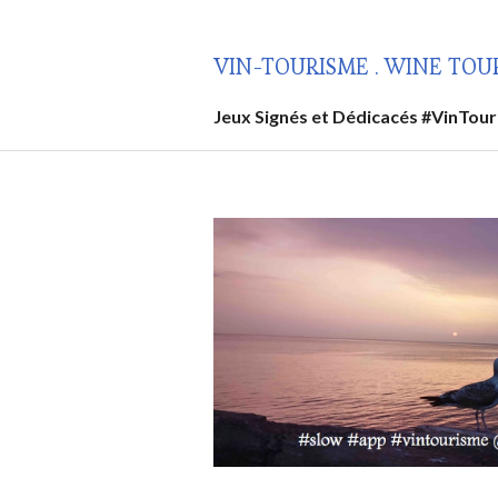
Aller
au
VIN-TOURISME . WINE TOU
contenu
principal
Jeux Signés et Dédicacés #VinTou