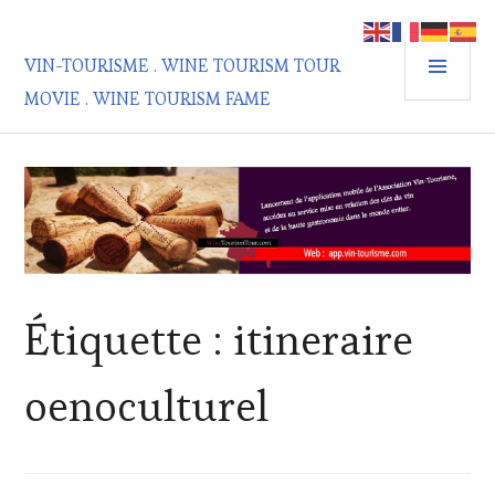
Aller
au
MEN
contenu
VIN-TOURISME . WINE TOURISM TOUR
PRIN
principal
MOVIE . WINE TOURISM FAME
Étiquette :
itineraire
oenoculturel