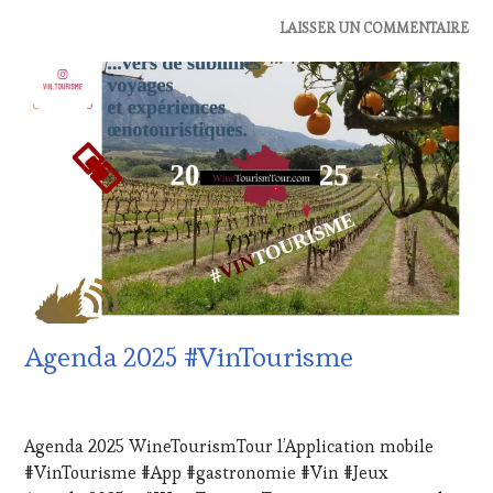
ACTUALITÉS
,
LAISSER UN COMMENTAIRE
CHALLENGE
HORS
ZONE
DE
CONFORT
,
CLUB
:
WINE
TASTING
VOUCHER
,
CÔTES-
DE-
PROVENCE
,
DOMAINE
Agenda 2025 #VinTourisme
VITICOLE,
ADHÉRENT,
VIN
28
TOURISME
,
JANVIER
Agenda 2025 WineTourismTour l’Application mobile
EDITION
2024
LES
#VinTourisme #App #gastronomie #Vin #Jeux
CLÉS