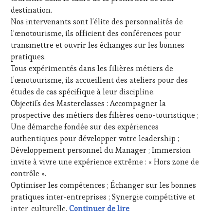
DE
TOUR
,
destination.
LA
WINETASTINGVOUCHER.COM
Nos intervenants sont l’élite des personnalités de
HAUTE
l’œnotourisme, ils officient des conférences pour
GASTRONOMIE
FRANÇAISE
,
transmettre et ouvrir les échanges sur les bonnes
MASTERCLASS
,
pratiques.
MÉDIAS,
Tous expérimentés dans les filières métiers de
PRESSE
l’œnotourisme, ils accueillent des ateliers pour des
ÉCRITE,
études de cas spécifique à leur discipline.
RADIO,
TV,
Objectifs des Masterclasses : Accompagner la
WEB
,
prospective des métiers des filières oeno-touristique ;
OENOTOURISME
,
Une démarche fondée sur des expériences
PARTENAIRES
authentiques pour développer votre leadership ;
VIN
Développement personnel du Manager ; Immersion
TOURISME
,
PRODUCTEURS
invite à vivre une expérience extrême : « Hors zone de
TERROIR
,
contrôle ».
RESTAURATEUR,
Optimiser les compétences ; Échanger sur les bonnes
CHEF,
pratiques inter-entreprises ; Synergie compétitive et
CUISINIER,
Masterclass Wine Touris
inter-culturelle.
Continuer de lire
ŒNOLOGUE,