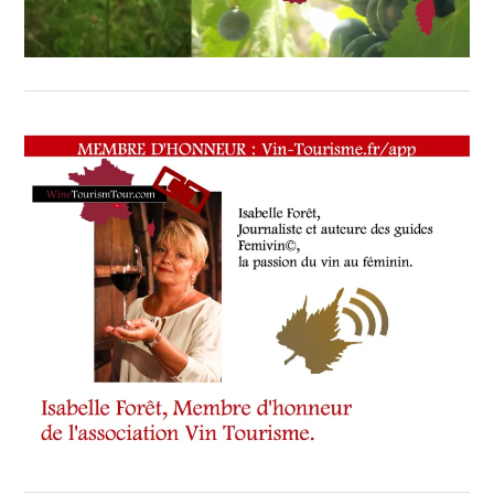
WINE
TASTING
VOUCHER
,
WINE
TOURISM
FAME
,
WINE
TOURISM
TOUR
,
WINETASTINGVOUCHER.COM