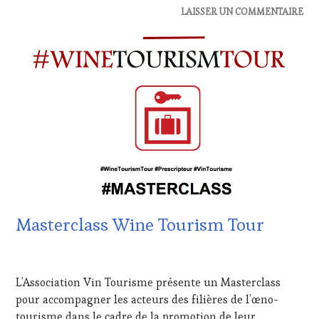
ACTUALITÉS
,
LAISSER UN COMMENTAIRE
OENOTOURISME
,
CHALLENGE
PARTENAIRES
HORS
VIN
ZONE
TOURISME
,
DE
PRODUCTEURS
CONFORT
,
TERROIR
,
CLUB
RESTAURATEUR,
:
CHEF,
WINE
CUISINIER,
TASTING
ŒNOLOGUE,
VOUCHER
,
SOMMELIER
,
DOMAINE
SALONS
VITICOLE,
INTERNATIONAUX
,
ADHÉRENT,
VIGNOBLES
,
VIN
WINE
Masterclass Wine Tourism Tour
TOURISME
,
TASTING
EDITION
VOUCHER
,
LES
WINE
28
CLÉS
TOURISM
JUIN
L’Association Vin Tourisme présente un Masterclass
DU
FAME
,
2020
VIN
WINE
pour accompagner les acteurs des filières de l’œno-
ET
TOURISM
tourisme dans le cadre de la promotion de leur