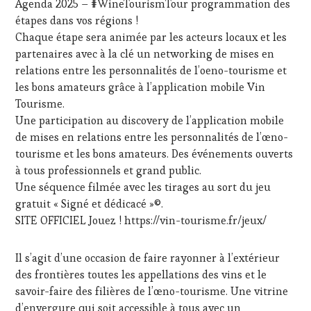
Agenda 2025 – #WineTourismTour programmation des
DU
étapes dans vos régions !
VIN
Chaque étape sera animée par les acteurs locaux et les
ET
partenaires avec à la clé un networking de mises en
DE
LA
relations entre les personnalités de l’oeno-tourisme et
HAUTE
les bons amateurs grâce à l’application mobile Vin
GASTRONOMIE
Tourisme.
FRANÇAISE
,
Une participation au discovery de l’application mobile
INVITATIONS
de mises en relations entre les personnalités de l’œno-
&
DÉGUSTATIONS,
tourisme et les bons amateurs. Des événements ouverts
WINE
à tous professionnels et grand public.
TASTING
,
Une séquence filmée avec les tirages au sort du jeu
LIVE
gratuit « Signé et dédicacé »©.
STREAMING
,
SITE OFFICIEL Jouez ! https://vin-tourisme.fr/jeux/
MÉDIAS,
PRESSE
ÉCRITE,
Il s’agit d’une occasion de faire rayonner à l’extérieur
RADIO,
des frontières toutes les appellations des vins et le
TV,
WEB
,
savoir-faire des filières de l’œno-tourisme. Une vitrine
OENOTOURISME
,
d’envergure qui soit accessible à tous avec un