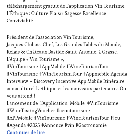
PARTENAIRES
téléchargement gratuit de l’application Vin Tourisme.
VIN
L’Éthique : Culture Plaisir Sagesse Excellence
TOURISME
,
Convivialité
PRODUCTEURS
TERROIR
,
RESTAURATEUR,
Président de l’association Vin Tourisme,
CHEF,
Jacques Chibois, Chef, Les Grandes Tables du Monde,
CUISINIER,
Relais & Châteaux Bastide Saint-Antoine, à Grasse.
ŒNOLOGUE,
SOMMELIER
,
L’équipe « Vin Tourisme »,
SALONS
#VinTourisme #AppMobile #WineTourismTour
INTERNATIONAUX
,
#VinTourisme #WineTourismTour #Appmobile Agenda
VIGNOBLES
,
Interview – Discovery Incentive App Mobile Itinéraire
WINE
oenoculturel L’éthique et les nouveaux partenaires On
TASTING
VOUCHER
,
vous attend !
WINE
Lancement de l’Application Mobile #VinTourisme
TOURISM
#WineTastingVoucher #oenotourisme
FAME
,
#APPMobile #VinTourisme #WineTourismTour #Jeu
WINE
#Agenda #2025 #Annonce #vin #Gastronomie
TOURISM
TOUR
,
Agenda 2025 #VinTourisme
Continuer de lire