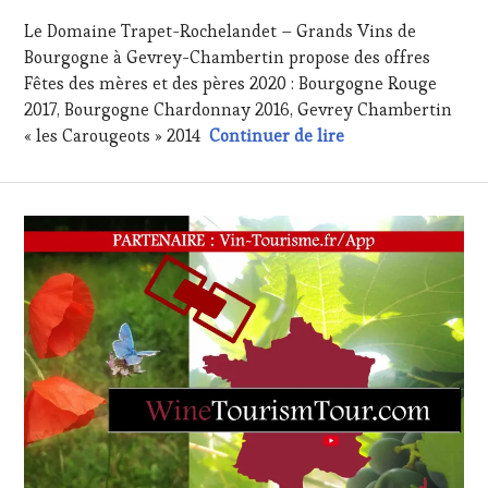
HAUTE
MAI
GASTRONOMIE
Le Domaine Trapet-Rochelandet – Grands Vins de
2020
FRANÇAISE
,
Bourgogne à Gevrey-Chambertin propose des offres
INVITATIONS
Fêtes des mères et des pères 2020 : Bourgogne Rouge
&
2017, Bourgogne Chardonnay 2016, Gevrey Chambertin
DÉGUSTATIONS,
WINE
Domaine Trapet R
« les Carougeots » 2014
Continuer de lire
TASTING
,
MÉDIAS,
PRESSE
ÉCRITE,
RADIO,
TV,
WEB
,
OENOTOURISME
,
PARTENAIRES
VIN
TOURISME
,
PRODUCTEURS
TERROIR
,
SALONS
INTERNATIONAUX
,
VIGNOBLES
,