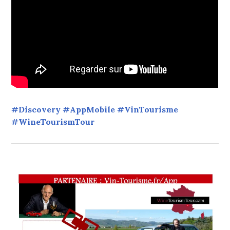
#Discovery #AppMobile #VinTourisme
#WineTourismTour