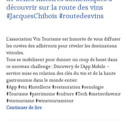
EDITION
découvrir sur la route des vins
LES
CLÉS
#JacquesChibois #routedesvins
DU
VIN
23
ET
AOÛT
DE
L’association Vin Tourisme est honorée de vous diffuser
2023
LA
les cuvées des adhérents pour réveler les destinations
HAUTE
viticoles.
GASTRONOMIE
FRANÇAISE
,
Tous se mobilisent pour donner un coup de boost dans
INVITATIONS
ce nouveau challenge : Discovery de l’App Mobile –
&
service mise en relation des clés du vin et de la haute
DÉGUSTATIONS,
gastronomie dans le monde entier.
WINE
#App #vin #hotellerie #restauration #oenologie
TASTING
,
MASTERCLASS
,
#Tourisme #patrimoine #culture #Tech #metierdavenir
MÉDIAS,
#vintourisme #winetourismtour
PRESSE
Expériences oenologiques et culturelles #
Continuer de lire
ÉCRITE,
RADIO,
TV,
WEB
,