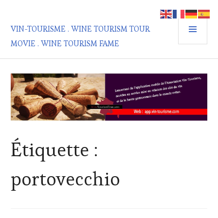
Aller
au
MEN
contenu
VIN-TOURISME . WINE TOURISM TOUR
PRIN
principal
MOVIE . WINE TOURISM FAME
Étiquette :
portovecchio