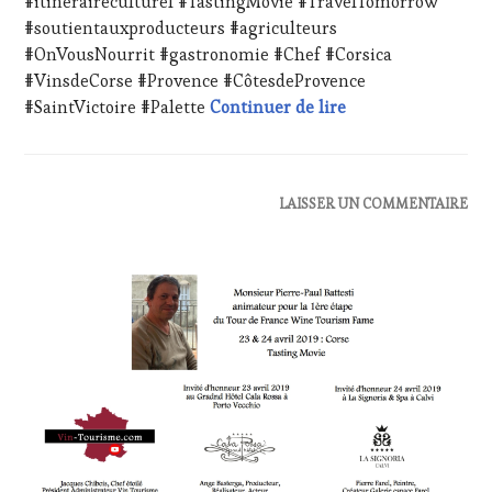
#itineraireculturel #TastingMovie #TravelTomorrow
PRODUCTEURS
#soutientauxproducteurs #agriculteurs
TERROIR
,
#OnVousNourrit #gastronomie #Chef #Corsica
PROVENCE
,
RESTAURATEUR,
#VinsdeCorse #Provence #CôtesdeProvence
CHEF,
Press Release – 27
#SaintVictoire #Palette
Continuer de lire
CUISINIER,
ŒNOLOGUE,
SOMMELIER
,
SAINTE-
ACTUALITÉS
,
LAISSER UN COMMENTAIRE
VICTOIRE
,
CLUB
SALONS
:
INTERNATIONAUX
,
WINE
SPOT
TASTING
BY
,
VOUCHER
,
TASTING
CORSICA
,
MOVIE
,
DOMAINE
VIGNOBLES
,
VITICOLE,
WINE
ADHÉRENT,
TASTING
VIN
VOUCHER
,
TOURISME
,
WINE
EDITION
TOURISM
LES