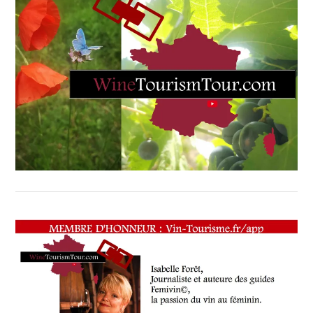
PARTENAIRES
VIN
TOURISME
,
RESTAURATEUR,
CHEF,
CUISINIER,
ŒNOLOGUE,
SOMMELIER
,
SALONS
INTERNATIONAUX
,
SPOT
BY
,
VIGNOBLES
,
WINE
TASTING
VOUCHER
,
WINE
TOURISM
FAME
,
WINE
TOURISM
TOUR
,