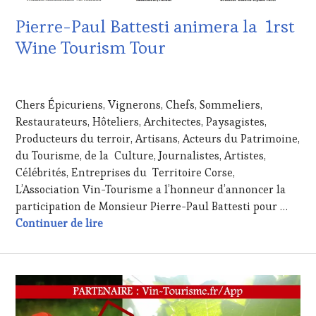
FAME
,
CLÉS
WINE
Pierre-Paul Battesti animera la 1rst
DU
TOURISM
VIN
Wine Tourism Tour
TOUR
,
ET
WINE
DE
TOURISM
8
LA
TOUR
AVRIL
HAUTE
MOVIE
,
Chers Épicuriens, Vignerons, Chefs, Sommeliers,
2019
GASTRONOMIE
WINETASTINGVOUCHER.COM
Restaurateurs, Hôteliers, Architectes, Paysagistes,
FRANÇAISE
,
Producteurs du terroir, Artisans, Acteurs du Patrimoine,
GUEST
,
INVITATIONS
du Tourisme, de la Culture, Journalistes, Artistes,
&
Célébrités, Entreprises du Territoire Corse,
DÉGUSTATIONS,
L’Association Vin-Tourisme a l’honneur d’annoncer la
WINE
participation de Monsieur Pierre-Paul Battesti pour …
TASTING
,
Pierre-Paul Battesti animera la 1rst Win
Continuer de lire
MÉDIAS,
PRESSE
ÉCRITE,
RADIO,
TV,
WEB
,
OENOTOURISME
,