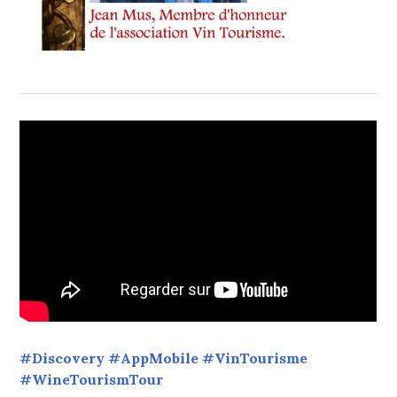
#Discovery #AppMobile #VinTourisme
#WineTourismTour