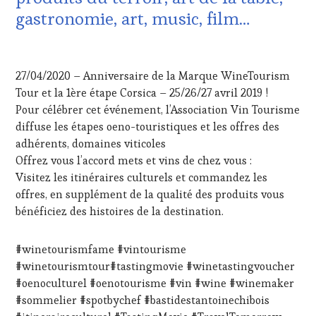
HAUTE
gastronomie, art, music, film…
GASTRONOMIE
FRANÇAISE
,
27
FAMOUS
AVRIL
HOST
,
27/04/2020 – Anniversaire de la Marque WineTourism
2020
GUEST
,
Tour et la 1ère étape Corsica – 25/26/27 avril 2019 !
INVITATIONS
Pour célébrer cet événement, l’Association Vin Tourisme
&
DÉGUSTATIONS,
diffuse les étapes oeno-touristiques et les offres des
WINE
adhérents, domaines viticoles
TASTING
,
Offrez vous l’accord mets et vins de chez vous :
MÉDIAS,
Visitez les itinéraires culturels et commandez les
PRESSE
offres, en supplément de la qualité des produits vous
ÉCRITE,
RADIO,
bénéficiez des histoires de la destination.
TV,
WEB
,
#winetourismfame #vintourisme
OENOTOURISME
,
#winetourismtour#tastingmovie #winetastingvoucher
PALETTE
,
PARTENAIRES
#oenoculturel #oenotourisme #vin #wine #winemaker
VIN
#sommelier #spotbychef #bastidestantoinechibois
TOURISME
,