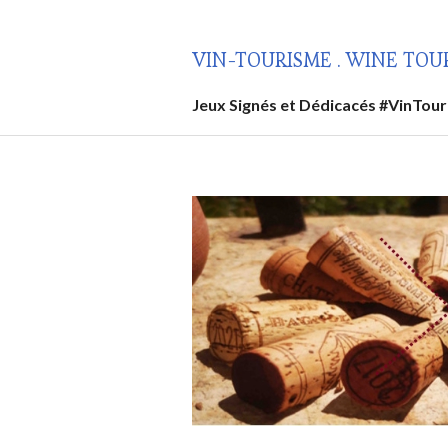
Aller
au
VIN-TOURISME . WINE TOU
contenu
principal
Jeux Signés et Dédicacés #VinTou