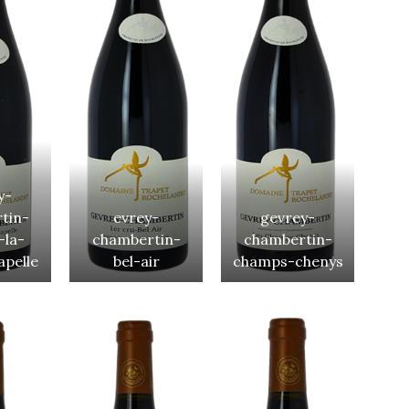
y-
tin-
evrey-
gevrey-
-la-
chambertin-
chambertin-
apelle
bel-air
champs-chenys