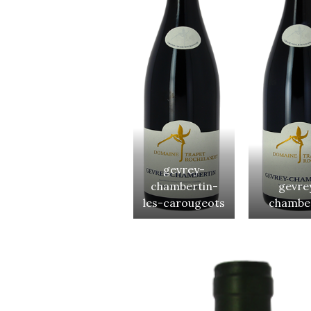
gevrey-
chambertin-
gevre
les-carougeots
chambe