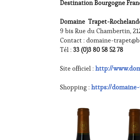
Destination Bourgogne Fran
VIN
TOURISME
,
PRODUCTEURS
Domaine Trapet-Rocheland
TERROIR
,
VIGNOBLES
,
9 bis Rue du Chambertin, 2
WINE
Contact : domaine-trapet@b
TASTING
VOUCHER
,
Tél :
33 (0)3 80 58 52 78
WINE
TOURISM
FAME
,
Site officiel :
http://www.dom
WINE
TOURISM
TOUR
Shopping :
https://domaine