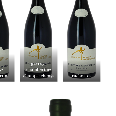
gevrey-
y-
chambertin-
rtin
champs-chenys
ruchottes