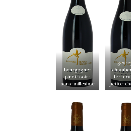
gevre
bourgogne-
chamber
pinot-noir-
1er-cru
sans-millesime
petite-ch