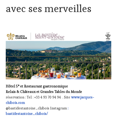
GASTRONOMIE
avec ses merveilles
FRANÇAISE
,
INVITATIONS
&
DÉGUSTATIONS,
WINE
TASTING
,
MÉDIAS,
PRESSE
ÉCRITE,
RADIO,
TV,
WEB
,
OENOTOURISME
,
PARTENAIRES
VIN
TOURISME
,
Hôtel 5* et Restaurant gastronomique
PRODUCTEURS
Relais & Châteaux et Grandes Tables du Monde
TERROIR
,
réservation : Tel : +33 4 93 70 94 94 . Site
www.jacques-
RESTAURATEUR,
chibois.com
CHEF,
@bastidestantoine_chibois Instagram
:
CUISINIER,
bastidestantoine_chibois/
ŒNOLOGUE,