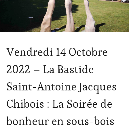
ACTUALITÉS
,
Vendredi 14 Octobre
CLUB
:
WINE
2022 – La Bastide
TASTING
VOUCHER
,
EDITION
Saint-Antoine Jacques
LES
CLÉS
DU
Chibois : La Soirée de
VIN
ET
DE
bonheur en sous-bois
LA
HAUTE