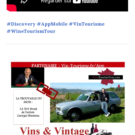
#Discovery #AppMobile #VinTourisme
#WineTourismTour