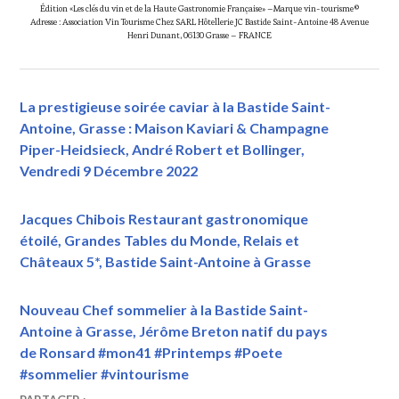
Édition «Les clés du vin et de la Haute Gastronomie Française» –Marque vin-tourisme©
Adresse : Association Vin Tourisme Chez SARL Hôtellerie JC Bastide Saint-Antoine 48 Avenue
Henri Dunant, 06130 Grasse – FRANCE
La prestigieuse soirée caviar à la Bastide Saint-
Antoine, Grasse : Maison Kaviari & Champagne
Piper-Heidsieck, André Robert et Bollinger,
Vendredi 9 Décembre 2022
Jacques Chibois Restaurant gastronomique
étoilé, Grandes Tables du Monde, Relais et
Châteaux 5*, Bastide Saint-Antoine à Grasse
Nouveau Chef sommelier à la Bastide Saint-
Antoine à Grasse, Jérôme Breton natif du pays
de Ronsard #mon41 #Printemps #Poete
#sommelier #vintourisme
3
VINTOURISME
AFFILIÉ