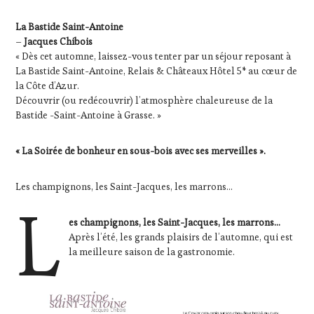
SOMMELIER
,
La Bastide Saint-Antoine
SALONS
–
Jacques Chibois
INTERNATIONAUX
,
VIGNOBLES
,
« Dès cet automne, laissez-vous tenter par un séjour reposant à
WINE
La Bastide Saint-Antoine, Relais & Châteaux Hôtel 5* au cœur de
TASTING
la Côte d’Azur.
VOUCHER
,
Découvrir (ou redécouvrir) l’atmosphère chaleureuse de la
WINE
Bastide -Saint-Antoine à Grasse. »
TOURISM
FAME
,
« La Soirée de bonheur en sous-bois avec ses merveilles ».
WINE
TOURISM
TOUR
Les champignons, les Saint-Jacques, les marrons…
L
es champignons, les Saint-Jacques, les marrons…
Après l’été, les grands plaisirs de l’automne, qui est
la meilleure saison de la gastronomie.