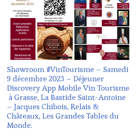
WINE
TASTING
VOUCHER
,
CÔTES-
DE-
PROVENCE
,
DOMAINE
VITICOLE,
ADHÉRENT,
VIN
TOURISME
,
Showroom #VinTourisme – Samedi
INVITATIONS
&
9 décembre 2023 – Déjeuner
DÉGUSTATIONS,
Discovery App Mobile Vin Tourisme
WINE
TASTING
,
à Grasse, La Bastide Saint-Antoine
MASTERCLASS
,
– Jacques Chibois, Relais &
MÉDIAS,
PRESSE
Châteaux, Les Grandes Tables du
ÉCRITE,
Monde.
RADIO,
TV,
WEB
,
13