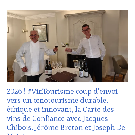
ACTUALITÉS
,
CHALLENGE
HORS
ZONE
DE
CONFORT
,
CLUB
:
WINE
TASTING
VOUCHER
,
CÔTES-
DE-
PROVENCE
,
2026 ! #VinTourisme coup d’envoi
EDITION
LES
vers un œnotourisme durable,
CLÉS
éthique et innovant, la Carte des
DU
VIN
vins de Confiance avec Jacques
ET
Chibois, Jérôme Breton et Joseph De
DE
LA