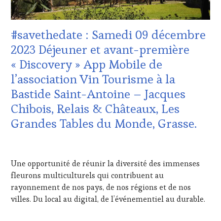
DOMAINE
VITICOLE,
ADHÉRENT,
#savethedate : Samedi 09 décembre
VIN
TOURISME
,
2023 Déjeuner et avant-première
EDITION
« Discovery » App Mobile de
LES
CLÉS
l’association Vin Tourisme à la
DU
Bastide Saint-Antoine – Jacques
VIN
ET
Chibois, Relais & Châteaux, Les
DE
Grandes Tables du Monde, Grasse.
LA
HAUTE
GASTRONOMIE
12
FRANÇAISE
,
OCTOBRE
Une opportunité de réunir la diversité des immenses
GUEST
,
2023
INVITATIONS
fleurons multiculturels qui contribuent au
&
rayonnement de nos pays, de nos régions et de nos
DÉGUSTATIONS,
villes. Du local au digital, de l’événementiel au durable.
WINE
TASTING
,