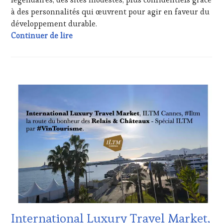
OENOTOURISME
,
à des personnalités qui œuvrent pour agir en faveur du
PARTENAIRES
développement durable.
VIN
1, 2, 3, Vœux ! Destination 2025, vers de 
Continuer de lire
TOURISME
,
PRODUCTEURS
TERROIR
,
PROVENCE
,
RESTAURATEUR,
ACTUALITÉS
,
CHEF,
CLUB
CUISINIER,
:
ŒNOLOGUE,
WINE
SOMMELIER
,
TASTING
SALONS
VOUCHER
,
INTERNATIONAUX
,
DOMAINE
SPOT
VITICOLE,
BY
,
ADHÉRENT,
TASTING
VIN
MOVIE
,
TOURISME
,
VIGNOBLES
,
EDITION
WINE
LES
TASTING
CLÉS
International Luxury Travel Market,
VOUCHER
,
DU