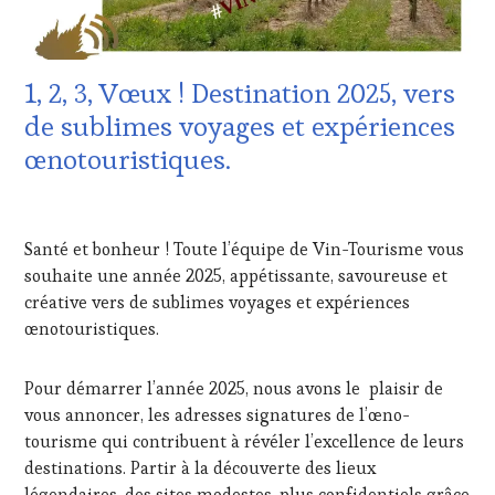
LES
CUISINIER,
CLÉS
ŒNOLOGUE,
DU
SOMMELIER
,
VIN
SALONS
1, 2, 3, Vœux ! Destination 2025, vers
ET
INTERNATIONAUX
,
DE
de sublimes voyages et expériences
SPOT
LA
BY
,
œnotouristiques.
HAUTE
VAR
,
GASTRONOMIE
VIGNOBLES
,
FRANÇAISE
,
13
WINE
GUEST
,
JANVIER
TASTING
Santé et bonheur ! Toute l’équipe de Vin-Tourisme vous
INVITATIONS
2025
VOUCHER
,
&
souhaite une année 2025, appétissante, savoureuse et
WINE
DÉGUSTATIONS,
créative vers de sublimes voyages et expériences
TOURISM
WINE
FAME
,
œnotouristiques.
TASTING
,
WINE
JEU
,
TOURISM
MÉDIAS,
Pour démarrer l’année 2025, nous avons le plaisir de
TOUR
,
PRESSE
vous annoncer, les adresses signatures de l’œno-
WINETASTINGVOUCHER.COM
ÉCRITE,
tourisme qui contribuent à révéler l’excellence de leurs
RADIO,
destinations. Partir à la découverte des lieux
TV,
WEB
,
légendaires, des sites modestes, plus confidentiels grâce