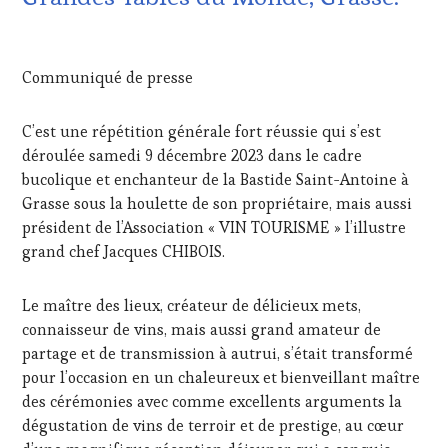
VIN
ET
16
DE
DÉCEMBRE
Communiqué de presse
LA
2023
HAUTE
GASTRONOMIE
C’est une répétition générale fort réussie qui s’est
FRANÇAISE
,
déroulée samedi 9 décembre 2023 dans le cadre
FAMOUS
HOST
,
bucolique et enchanteur de la Bastide Saint-Antoine à
GUEST
,
Grasse sous la houlette de son propriétaire, mais aussi
INVITATIONS
président de l’Association « VIN TOURISME » l’illustre
&
grand chef Jacques CHIBOIS.
DÉGUSTATIONS,
WINE
TASTING
,
Le maître des lieux, créateur de délicieux mets,
MÉDIAS,
connaisseur de vins, mais aussi grand amateur de
PRESSE
partage et de transmission à autrui, s’était transformé
ÉCRITE,
pour l’occasion en un chaleureux et bienveillant maître
RADIO,
TV,
des cérémonies avec comme excellents arguments la
WEB
,
dégustation de vins de terroir et de prestige, au cœur
OENOTOURISME
,