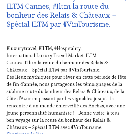
WINE
VIN
ILTM Cannes, #Iltm la route du
TOURISM
ET
bonheur des Relais & Châteaux –
FAME
,
DE
WINE
LA
Spécial ILTM par #VinTourisme.
TOURISM
HAUTE
TOUR
,
GASTRONOMIE
27
WINE
FRANÇAISE
,
DÉCEMBRE
TOURISM
JEU
,
#luxurytravel, #ILTM, #Hospitality,
2024
TOUR
MASTERCLASS
,
International Luxury Travel Market, ILTM
MOVIE
,
MÉDIAS,
Cannes, #Iltm la route du bonheur des Relais &
WINETASTINGVOUCHER.COM
PRESSE
ÉCRITE,
Châteaux – Spécial ILTM par #VinTourisme.
RADIO,
Des lieux mythiques pour rêver en cette période de fête
TV,
de fin d’année, nous partageons les témoignages de la
WEB
,
sublime route du bonheur des Relais & Châteaux, de la
OENOTOURISME
,
Côte d’Azur en passant par les vignobles jusqu’à la
PARTENAIRES
VIN
rencontre d’un monde émerveillé des Anchas, avec une
TOURISME
,
jeune personnalité humaniste ! Bonne visite, à tous,
PRODUCTEURS
bon voyage sur la route du bonheur des Relais &
TERROIR
,
Châteaux – Spécial ILTM avec #VinTourisme.
RESTAURATEUR,