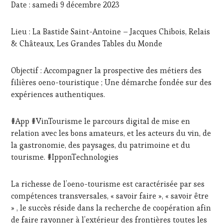
MASTERCLASS
,
Date : samedi 9 décembre 2023
MÉDIAS,
PRESSE
Lieu : La Bastide Saint-Antoine – Jacques Chibois, Relais
ÉCRITE,
RADIO,
& Châteaux, Les Grandes Tables du Monde
TV,
WEB
,
Objectif : Accompagner la prospective des métiers des
OENOTOURISME
,
PARTENAIRES
filières oeno-touristique ; Une démarche fondée sur des
VIN
expériences authentiques.
TOURISME
,
PRODUCTEURS
#App #VinTourisme le parcours digital de mise en
TERROIR
,
RESTAURATEUR,
relation avec les bons amateurs, et les acteurs du vin, de
CHEF,
la gastronomie, des paysages, du patrimoine et du
CUISINIER,
tourisme. #IpponTechnologies
ŒNOLOGUE,
SOMMELIER
,
SALONS
La richesse de l’oeno-tourisme est caractérisée par ses
INTERNATIONAUX
,
compétences transversales, « savoir faire », « savoir être
SPOT
» , le succès réside dans la recherche de coopération afin
BY
,
de faire rayonner à l’extérieur des frontières toutes les
VIGNOBLES
,