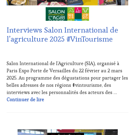
WINE
TOURISME
,
TOURISM
EDITION
TOUR
LES
MOVIE
,
CLÉS
WINETASTINGVOUCHER.COM
Interviews Salon International de
DU
VIN
l’agriculture 2025 #VinTourisme
ET
DE
20
LA
MARS
HAUTE
Salon International de l’Agriculture (SIA), organisé à
2025
GASTRONOMIE
Paris Expo Porte de Versailles du 22 février au 2 mars
FRANÇAISE
,
2025. Au programme des dégustations pour partager les
INVITATIONS
&
belles adresses de nos régions #vintourisme, des
DÉGUSTATIONS,
interviews avec les personnalités des acteurs des …
WINE
Interviews Salon International de l’agric
Continuer de lire
TASTING
,
JEU
,
MASTERCLASS
,
MÉDIAS,
ACTUALITÉS
,
PRESSE
CLUB
ÉCRITE,