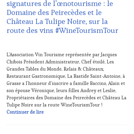
VIN
signatures de l’œnotourisme : le
ET
Domaine des Peirecèdes et le
DE
LA
Château La Tulipe Noire, sur la
HAUTE
route des vins #WineTourismTour
GASTRONOMIE
FRANÇAISE
,
INVITATIONS
8
&
JUIN
L’Association Vin Tourisme représentée par Jacques
DÉGUSTATIONS,
2024
WINE
Chibois Président Administrateur, Chef étoilé, Les
TASTING
,
Grandes Tables du Monde, Relais & Châteaux,
MASTERCLASS
,
Restaurant Gastronomique, La Bastide Saint-Antoine, à
MÉDIAS,
Grasse a l’honneur d’inscrire a famille Baccino, Alain et
PRESSE
son épouse Véronique, leurs filles Audrey et Leslie,
ÉCRITE,
RADIO,
Propriétaires des Domaine des Peirecèdes et Château La
TV,
Tulipe Noire sur la route WineTourismTour !
WEB
,
#VinTourisme Des étapes en Provence Médi
Continuer de lire
OENOTOURISME
,
PARTENAIRES
VIN
TOURISME
,