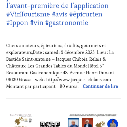
l’avant-première de l’application
DE
LA
#VinTourisme #avis #épicurien
HAUTE
#Ippon #vin #gastronomie
GASTRONOMIE
FRANÇAISE
,
INVITATIONS
25
&
NOVEMBRE
Chers amateurs, épicuriens, érudits, gourmets et
DÉGUSTATIONS,
2023
WINE
explorateurs,Date : samedi 9 décembre 2023 Lieu : La
TASTING
,
Bastide Saint-Antoine – Jacques Chibois, Relais &
MÉDIAS,
Châteaux, Les Grandes Tables du MondeHôtel 5* –
PRESSE
Restaurant Gastronomique 48, Avenue Henri Dunant –
ÉCRITE,
06130 Grasse web : http://www.jacques-chibois.com
RADIO,
TV,
#Sav
Montant par participant : 80 euros …
Continuer de lire
WEB
,
OENOTOURISME
,
PARTENAIRES
VIN
ACTUALITÉS
,
TOURISME
CLUB
: