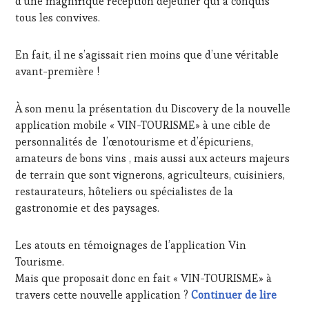
d’une magnifique réception déjeuner qui a conquis
PALETTE
,
tous les convives.
PARTENAIRES
VIN
TOURISME
,
En fait, il ne s’agissait rien moins que d’une véritable
PRODUCTEURS
avant-première !
TERROIR
,
PROVENCE
,
RESTAURATEUR,
À son menu la présentation du Discovery de la nouvelle
CHEF,
application mobile « VIN-TOURISME» à une cible de
CUISINIER,
personnalités de l’œnotourisme et d’épicuriens,
ŒNOLOGUE,
amateurs de bons vins , mais aussi aux acteurs majeurs
SOMMELIER
,
SAINTE-
de terrain que sont vignerons, agriculteurs, cuisiniers,
VICTOIRE
,
restaurateurs, hôteliers ou spécialistes de la
SALONS
gastronomie et des paysages.
INTERNATIONAUX
,
SPOT
BY
,
Les atouts en témoignages de l’application Vin
TASTING
Tourisme.
MOVIE
,
Mais que proposait donc en fait « VIN-TOURISME» à
VAR
,
Répéti
travers cette nouvelle application ?
Continuer de lire
VIGNOBLES
,