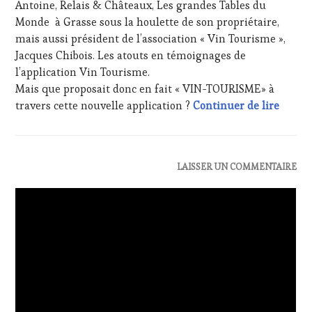
Antoine, Relais & Châteaux, Les grandes Tables du
LA
Monde à Grasse sous la houlette de son propriétaire,
HAUTE
mais aussi président de l’association « Vin Tourisme »,
GASTRONOMIE
FRANÇAISE
,
Jacques Chibois. Les atouts en témoignages de
FAMOUS
l’application Vin Tourisme.
HOST
,
Mais que proposait donc en fait « VIN-TOURISME» à
GUEST
,
Rétros
travers cette nouvelle application ?
Continuer de lire
INVITATIONS
&
DÉGUSTATIONS,
WINE
TASTING
,
ACTUALITÉS
,
LAISSER UN COMMENTAIRE
LIVE
CHALLENGE
STREAMING
,
HORS
MASTERCLASS
,
ZONE
MÉDIAS,
DE
PRESSE
CONFORT
,
ÉCRITE,
CLUB
RADIO,
:
TV,
WINE
WEB
,
TASTING
OENOTOURISME
,
VOUCHER
,