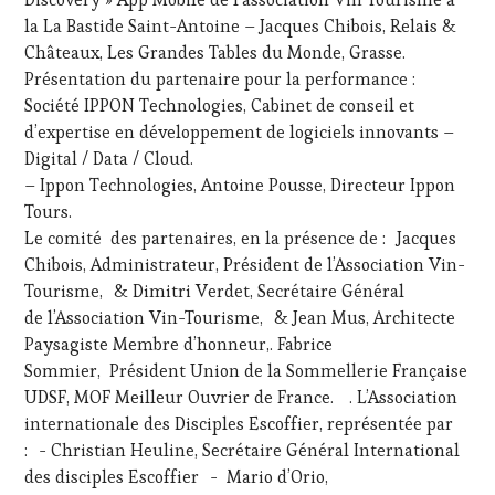
WEB
,
la La Bastide Saint-Antoine – Jacques Chibois, Relais &
OENOTOURISME
,
PARTENAIRES
Châteaux, Les Grandes Tables du Monde, Grasse.
VIN
Présentation du partenaire pour la performance :
TOURISME
,
Société IPPON Technologies, Cabinet de conseil et
PRODUCTEURS
d’expertise en développement de logiciels innovants –
TERROIR
,
Digital / Data / Cloud.
RESTAURATEUR,
CHEF,
– Ippon Technologies, Antoine Pousse, Directeur Ippon
CUISINIER,
Tours.
ŒNOLOGUE,
Le comité des partenaires, en la présence de : Jacques
SOMMELIER
,
Chibois, Administrateur, Président de l’Association Vin-
SALONS
Tourisme, & Dimitri Verdet, Secrétaire Général
INTERNATIONAUX
,
VIGNOBLES
,
de l’Association Vin-Tourisme, & Jean Mus, Architecte
WINE
Paysagiste Membre d’honneur,. Fabrice
TOURISM
Sommier, Président Union de la Sommellerie Française
FAME
,
UDSF, MOF Meilleur Ouvrier de France. . L’Association
WINE
internationale des Disciples Escoffier, représentée par
TOURISM
TOUR
,
: - Christian Heuline, Secrétaire Général International
WINE
des disciples Escoffier - Mario d’Orio,
TOURISM