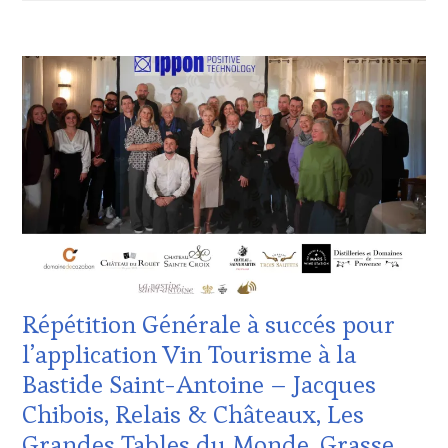
VIGNOBLES
,
WINE
ACTUALITÉS
,
TASTING
CLUB
VOUCHER
,
:
WINE
WINE
TOURISM
TASTING
FAME
,
VOUCHER
,
WINE
CORSICA
,
TOURISM
CÔTES-
TOUR
,
DE-
WINE
PROVENCE
,
TOURISM
CULTURAL
TOUR
GUEST
,
MOVIE
,
DOMAINE
WINETASTINGVOUCHER.COM
VITICOLE,
Répétition Générale à succés pour
ADHÉRENT,
VIN
l’application Vin Tourisme à la
TOURISME
,
Bastide Saint-Antoine – Jacques
EDITION
LES
Chibois, Relais & Châteaux, Les
CLÉS
Grandes Tables du Monde, Grasse.
DU