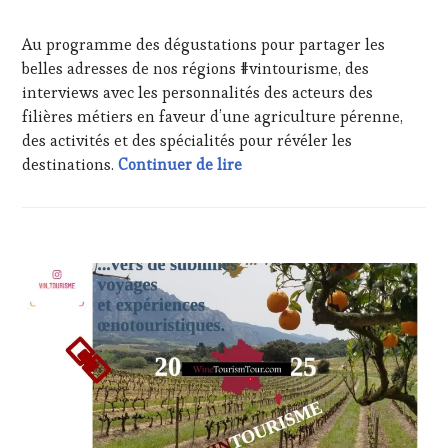
GASTRONOMIE
FRANÇAISE
,
INVITATIONS
Au programme des dégustations pour partager les
&
belles adresses de nos régions #vintourisme, des
DÉGUSTATIONS,
interviews avec les personnalités des acteurs des
WINE
filières métiers en faveur d’une agriculture pérenne,
TASTING
,
des activités et des spécialités pour révéler les
JEU
,
Salon International de l’Agr
MASTERCLASS
,
destinations.
Continuer de lire
MÉDIAS,
PRESSE
ÉCRITE,
RADIO,
ACTUALITÉS
,
TV,
CLUB
WEB
,
:
OENOTOURISME
,
WINE
PARTENAIRES
TASTING
VIN
VOUCHER
,
TOURISME
,
CORSICA
,
PRODUCTEURS
CULTURAL
TERROIR
,
GUEST
,
RESTAURATEUR,
EDITION
CHEF,