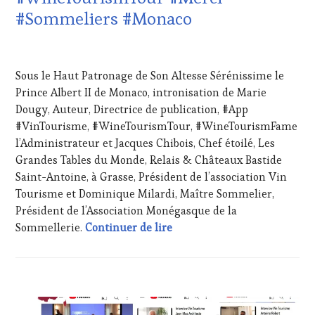
TOUR
,
DU
#Sommeliers #Monaco
WINETASTINGVOUCHER.COM
VIN
ET
DE
20
LA
MARS
Sous le Haut Patronage de Son Altesse Sérénissime le
HAUTE
2024
GASTRONOMIE
Prince Albert II de Monaco, intronisation de Marie
FRANÇAISE
,
Dougy, Auteur, Directrice de publication, #App
INVITATIONS
#VinTourisme, #WineTourismTour, #WineTourismFame
&
l’Administrateur et Jacques Chibois, Chef étoilé, Les
DÉGUSTATIONS,
Grandes Tables du Monde, Relais & Châteaux Bastide
WINE
TASTING
,
Saint-Antoine, à Grasse, Président de l’association Vin
LIVE
Tourisme et Dominique Milardi, Maître Sommelier,
STREAMING
,
Président de l’Association Monégasque de la
MÉDIAS,
Sous le Haut Patronage de S
Sommellerie.
Continuer de lire
PRESSE
ÉCRITE,
RADIO,
TV,
WEB
,
ACTUALITÉS
,
OENOTOURISME
,
CHALLENGE
PARTENAIRES