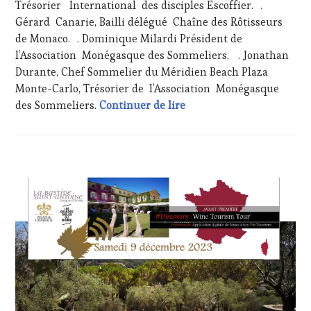
Trésorier International des disciples Escoffier. .
TOUR
Gérard Canarie, Bailli délégué Chaîne des Rôtisseurs
MOVIE
,
de Monaco. . Dominique Milardi Président de
WINETASTINGVOUCHER.COM
l’Association Monégasque des Sommeliers, . Jonathan
Durante, Chef Sommelier du Méridien Beach Plaza
Monte-Carlo, Trésorier de l’Association Monégasque
Samedi 09 décembre 2023 
des Sommeliers.
Continuer de lire
ACTUALITÉS
,
CLUB
:
WINE
TASTING
VOUCHER
,
CÔTES-
DE-
PROVENCE
,
CULTURAL
GUEST
,