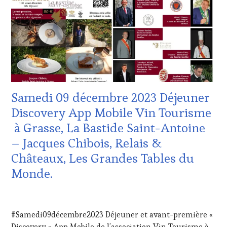
WINE
DOMAINE
TOURISM
VITICOLE,
TOUR
,
ADHÉRENT,
WINETASTINGVOUCHER.COM
VIN
TOURISME
,
EDITION
LES
CLÉS
DU
Samedi 09 décembre 2023 Déjeuner
VIN
ET
Discovery App Mobile Vin Tourisme
DE
à Grasse, La Bastide Saint-Antoine
LA
HAUTE
– Jacques Chibois, Relais &
GASTRONOMIE
Châteaux, Les Grandes Tables du
FRANÇAISE
,
MASTERCLASS
,
Monde.
MÉDIAS,
PRESSE
21
ÉCRITE,
OCTOBRE
RADIO,
#Samedi09décembre2023 Déjeuner et avant-première «
2023
TV,
Discovery » App Mobile de l’association Vin Tourisme à