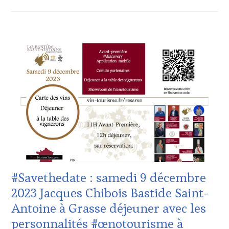
WINE
TASTING
VOUCHER
,
WINE
ACTUALITÉS
,
TOURISM
CLUB
FAME
,
:
WINE
WINE
TOURISM
TASTING
TOUR
,
VOUCHER
,
WINE
CÔTES-
TOURISM
DE-
TOUR
PROVENCE
,
MOVIE
,
DOMAINE
WINETASTINGVOUCHER.COM
VITICOLE,
ADHÉRENT,
VIN
TOURISME
,
#Savethedate : samedi 9 décembre
EDITION
LES
2023 Jacques Chibois Bastide Saint-
CLÉS
Antoine à Grasse déjeuner avec les
DU
VIN
personnalités #œnotourisme à
ET