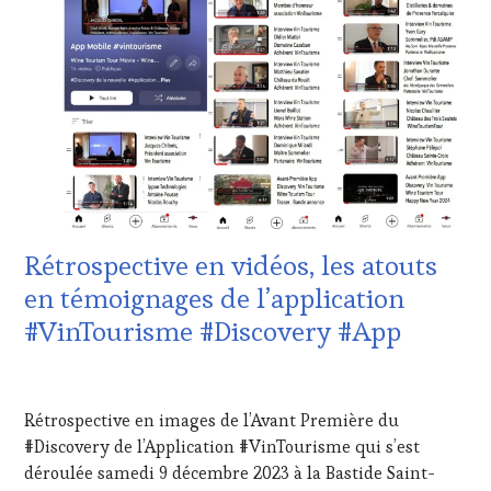
HORS
VIN
ZONE
TOURISME
,
DE
PRODUCTEURS
CONFORT
,
TERROIR
,
CLUB
RESTAURATEUR,
:
CHEF,
WINE
CUISINIER,
TASTING
ŒNOLOGUE,
VOUCHER
,
SOMMELIER
,
CULTURAL
SALONS
GUEST
,
INTERNATIONAUX
,
DOMAINE
Rétrospective en vidéos, les atouts
VIGNOBLES
,
VITICOLE,
WINE
ADHÉRENT,
en témoignages de l’application
TASTING
VIN
#VinTourisme #Discovery #App
VOUCHER
,
TOURISME
,
WINE
EDITION
TOURISM
LES
25
FAME
,
CLÉS
JANVIER
WINE
Rétrospective en images de l’Avant Première du
DU
2024
TOURISM
VIN
#Discovery de l’Application #VinTourisme qui s’est
TOUR
,
ET
déroulée samedi 9 décembre 2023 à la Bastide Saint-
WINETASTINGVOUCHER.COM
DE