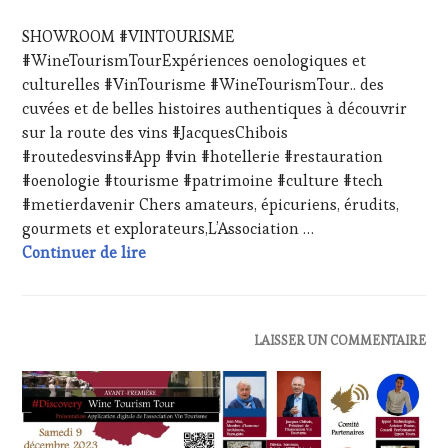
OENOTOURISME
,
NOVEMBRE
SHOWROOM #VINTOURISME
PARTENAIRES
2023
VIN
#WineTourismTourExpériences oenologiques et
TOURISME
,
culturelles #VinTourisme #WineTourismTour.. des
PRODUCTEURS
cuvées et de belles histoires authentiques à découvrir
TERROIR
,
sur la route des vins #JacquesChibois
RESTAURATEUR,
#routedesvins#App #vin #hotellerie #restauration
CHEF,
CUISINIER,
#oenologie #tourisme #patrimoine #culture #tech
ŒNOLOGUE,
#metierdavenir Chers amateurs, épicuriens, érudits,
SOMMELIER
,
gourmets et explorateurs,L’Association …
SALONS
Showroom #VinTourisme – Samedi 9 décemb
Continuer de lire
INTERNATIONAUX
,
TASTING
MOVIE
,
VIGNOBLES
,
WINE
ACTUALITÉS
,
LAISSER UN COMMENTAIRE
TASTING
CLUB
VOUCHER
,
:
WINE
WINE
TOURISM
TASTING
FAME
,
VOUCHER
,