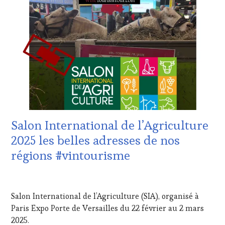
:
RADIO,
WINE
TV,
TASTING
WEB
,
VOUCHER
,
OENOTOURISME
,
CORSICA
,
PARTENAIRES
CÔTES-
VIN
DE-
TOURISME
,
PROVENCE
,
PRODUCTEURS
DOMAINE
TERROIR
,
VITICOLE,
SALONS
ADHÉRENT,
INTERNATIONAUX
,
VIN
VIGNOBLES
,
Salon International de l’Agriculture
TOURISME
,
WINE
EDITION
TASTING
2025 les belles adresses de nos
LES
VOUCHER
,
régions #vintourisme
CLÉS
WINE
DU
TOURISM
VIN
FAME
,
20
ET
WINE
MARS
Salon International de l’Agriculture (SIA), organisé à
DE
TOURISM
2025
LA
TOUR
,
Paris Expo Porte de Versailles du 22 février au 2 mars
HAUTE
WINETASTINGVOUCHER.COM
2025.