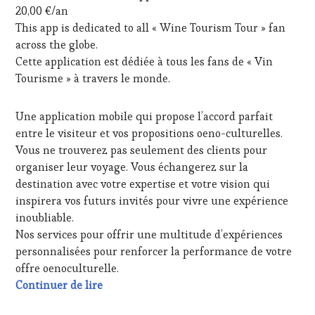
&
20,00 €/an
WINE
DÉGUSTATIONS,
This app is dedicated to all « Wine Tourism Tour » fan
TOURISM
WINE
TOUR
,
across the globe.
TASTING
,
WINE
MASTERCLASS
,
Cette application est dédiée à tous les fans de « Vin
TOURISM
MÉDIAS,
Tourisme » à travers le monde.
TOUR
PRESSE
MOVIE
,
ÉCRITE,
WINETASTINGVOUCHER.COM
Une application mobile qui propose l’accord parfait
RADIO,
TV,
entre le visiteur et vos propositions oeno-culturelles.
WEB
,
Vous ne trouverez pas seulement des clients pour
OENOTOURISME
,
organiser leur voyage. Vous échangerez sur la
PRODUCTEURS
destination avec votre expertise et votre vision qui
TERROIR
,
inspirera vos futurs invités pour vivre une expérience
RESTAURATEUR,
CHEF,
inoubliable.
CUISINIER,
Nos services pour offrir une multitude d’expériences
ŒNOLOGUE,
personnalisées pour renforcer la performance de votre
SOMMELIER
,
offre oenoculturelle.
SALONS
Édition spéciale 2024 en 1 minute ! Rejoi
Continuer de lire
INTERNATIONAUX
,
TASTING
MOVIE
,