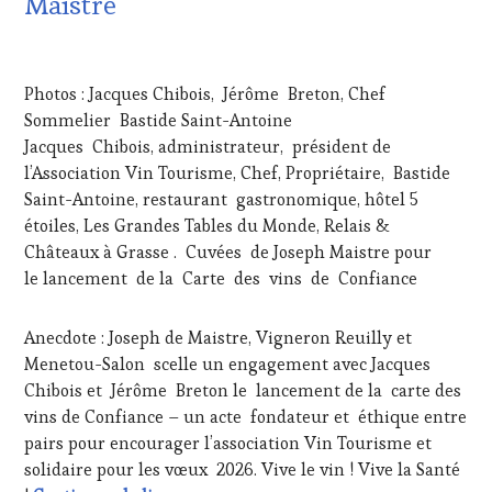
Maistre
HAUTE
GASTRONOMIE
26
FRANÇAISE
,
JANVIER
INVITATIONS
Photos : Jacques Chibois, Jérôme Breton, Chef
2026
&
Sommelier Bastide Saint-Antoine
DÉGUSTATIONS,
Jacques Chibois, administrateur, président de
WINE
TASTING
,
l’Association Vin Tourisme, Chef, Propriétaire, Bastide
JEU
,
Saint-Antoine, restaurant gastronomique, hôtel 5
MASTERCLASS
,
étoiles, Les Grandes Tables du Monde, Relais &
MÉDIAS,
Châteaux à Grasse . Cuvées de Joseph Maistre pour
PRESSE
le lancement de la Carte des vins de Confiance
ÉCRITE,
RADIO,
TV,
Anecdote : Joseph de Maistre, Vigneron Reuilly et
WEB
,
Menetou-Salon scelle un engagement avec Jacques
OENOTOURISME
,
Chibois et Jérôme Breton le lancement de la carte des
PARTENAIRES
VIN
vins de Confiance – un acte fondateur et éthique entre
TOURISME
,
pairs pour encourager l’association Vin Tourisme et
PRODUCTEURS
solidaire pour les vœux 2026. Vive le vin ! Vive la Santé
TERROIR
,