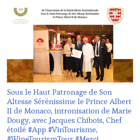
PRODUCTEURS
ACTUALITÉS
,
TERROIR
,
CHALLENGE
PROVENCE
,
HORS
RESTAURATEUR,
ZONE
CHEF,
DE
CUISINIER,
CONFORT
,
ŒNOLOGUE,
CLUB
SOMMELIER
,
:
SALONS
WINE
INTERNATIONAUX
,
TASTING
TASTING
VOUCHER
,
MOVIE
,
CÔTES-
VAR
,
DE-
VIGNOBLES
,
PROVENCE
,
Sous le Haut Patronage de Son
WINE
DOMAINE
TASTING
VITICOLE,
Altesse Sérénissime le Prince Albert
VOUCHER
,
ADHÉRENT,
II de Monaco, intronisation de Marie
WINE
VIN
TOURISM
TOURISME
,
Dougy, avec Jacques Chibois, Chef
FAME
,
EDITION
étoilé #App #VinTourisme,
WINE
LES
TOURISM
CLÉS
#WineTourismTour #Merci