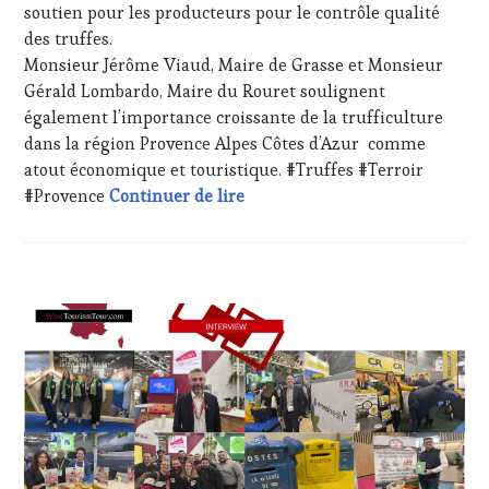
soutien pour les producteurs pour le contrôle qualité
TOURISME
,
des truffes.
PRODUCTEURS
TERROIR
,
Monsieur Jérôme Viaud, Maire de Grasse et Monsieur
RESTAURATEUR,
Gérald Lombardo, Maire du Rouret soulignent
CHEF,
également l’importance croissante de la trufficulture
CUISINIER,
dans la région Provence Alpes Côtes d’Azur comme
ŒNOLOGUE,
atout économique et touristique. #Truffes #Terroir
SOMMELIER
,
SALONS
30ème Marché de la Truffe 2026
#Provence
Continuer de lire
INTERNATIONAUX
,
TASTING
MOVIE
,
VIGNOBLES
,
ACTUALITÉS
,
WINE
CLUB
TASTING
:
VOUCHER
,
WINE
WINE
TASTING
TOURISM
VOUCHER
,
FAME
,
DOMAINE
WINE
VITICOLE,
TOURISM
ADHÉRENT,
TOUR
,
VIN