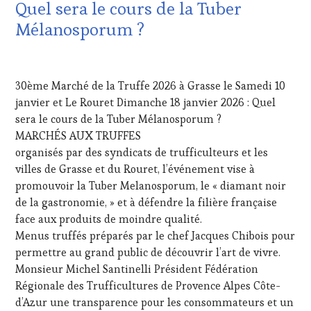
VIN
Quel sera le cours de la Tuber
WINETASTINGVOUCHER.COM
ET
Mélanosporum ?
DE
LA
HAUTE
24
GASTRONOMIE
OCTOBRE
30ème Marché de la Truffe 2026 à Grasse le Samedi 10
FRANÇAISE
,
2025
INVITATIONS
janvier et Le Rouret Dimanche 18 janvier 2026 : Quel
&
sera le cours de la Tuber Mélanosporum ?
DÉGUSTATIONS,
MARCHÉS AUX TRUFFES
WINE
organisés par des syndicats de trufficulteurs et les
TASTING
,
villes de Grasse et du Rouret, l’événement vise à
JEU
,
MASTERCLASS
,
promouvoir la Tuber Melanosporum, le « diamant noir
MÉDIAS,
de la gastronomie, » et à défendre la filière française
PRESSE
face aux produits de moindre qualité.
ÉCRITE,
Menus truffés préparés par le chef Jacques Chibois pour
RADIO,
permettre au grand public de découvrir l’art de vivre.
TV,
WEB
,
Monsieur Michel Santinelli Président Fédération
OENOTOURISME
,
Régionale des Trufficultures de Provence Alpes Côte-
PARTENAIRES
d’Azur une transparence pour les consommateurs et un
VIN