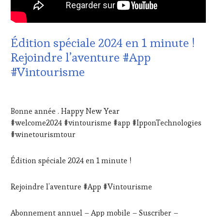
PARTENAIRES
CULTURAL
VIN
GUEST
,
TOURISME
,
DOMAINE
PRODUCTEURS
VITICOLE,
Édition spéciale 2024 en 1 minute !
TERROIR
,
ADHÉRENT,
RESTAURATEUR,
Rejoindre l’aventure #App
VIN
CHEF,
TOURISME
,
#Vintourisme
CUISINIER,
EDITION
ŒNOLOGUE,
LES
SOMMELIER
,
CLÉS
2
SALONS
DU
JANVIER
INTERNATIONAUX
,
Bonne année . Happy New Year
VIN
2024
SPOT
#welcome2024 #vintourisme #app #IpponTechnologies
ET
BY
,
DE
#winetourismtour
TASTING
LA
MOVIE
,
HAUTE
VIGNOBLES
,
Édition spéciale 2024 en 1 minute !
GASTRONOMIE
WINE
FRANÇAISE
,
TASTING
FAMOUS
Rejoindre l’aventure #App #Vintourisme
VOUCHER
,
HOST
,
WINE
GUEST
,
TOURISM
INVITATIONS
Abonnement annuel – App mobile – Suscriber –
FAME
,