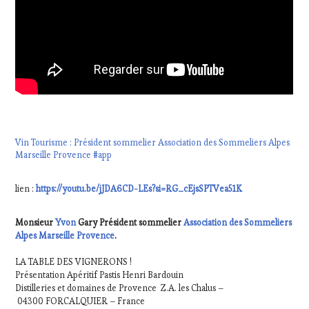
Vin Tourisme : Président sommelier Association des Sommeliers Alpes
Marseille Provence #app
lien :
https://youtu.be/jJDA6CD-LEs?si=RG_cEjsSPTVea51K
Monsieur
Yvon
Gary Président sommelier
Association des Sommeliers
Alpes Marseille Provence
.
LA TABLE DES VIGNERONS !
Présentation Apéritif Pastis Henri Bardouin
Distilleries et domaines de Provence Z.A. les Chalus –
04300 FORCALQUIER – France