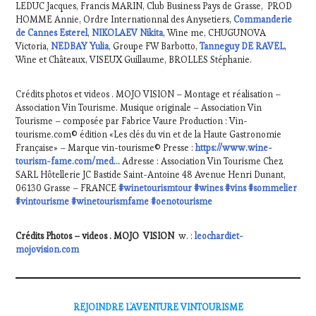
LEDUC Jacques, Francis MARIN, Club Business Pays de Grasse, PROD
HOMME Annie, Ordre Internationnal des Anysetiers,
Commanderie
de Cannes Esterel
,
NIKOLAEV Nikita
, Wine me, CHUGUNOVA
Victoria,
NEDBAY Yulia
, Groupe FW Barbotto,
Tanneguy DE RAVEL
,
Wine et Châteaux, VISEUX Guillaume, BROLLES Stéphanie.
Crédits photos et videos . MOJO VISION – Montage et réalisation –
Association Vin Tourisme. Musique originale – Association Vin
Tourisme – composée par Fabrice Vaure Production : Vin-
tourisme.com© édition «Les clés du vin et de la Haute Gastronomie
Française» – Marque vin-tourisme© Presse :
https://www.wine-
tourism-fame.com/med…
Adresse : Association Vin Tourisme Chez
SARL Hôtellerie JC Bastide Saint-Antoine 48 Avenue Henri Dunant,
06130 Grasse – FRANCE
#winetourismtour
#wines
#vins
#sommelier
#vintourisme
#winetourismfame
#oenotourisme
Crédits Photos – videos .
MOJO VISION
w. :
leochardiet-
mojovision.com
REJOINDRE L’AVENTURE VINTOURISME