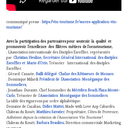
communiqué presse :
https://vin-tourisme.fr/succes-application-vin-
tourisme/
Avec la participation des partenaires pour soutenir la qualité et
promouvoir l’excellence des filières métiers de l’oenotourisme,
. L’Association internationale des Disciples Escoffier, représentée
par
Christian Heuline, Secrétaire Général International des disciples
Escoffier et Mario d’Orio
, Trésorier International des disciples
Escoffier.
. Gérard Canarie,
Bailli délégué Chaîne des Rôtisseurs de Monaco.
. Dominique Milardi
Président de l’Association Monégasque des
Sommeliers,
. Jonathan Durante, Chef Sommelier du
Méridien Beach Plaza Monte-
Carlo
, Trésorier de l’
Association Monégasque des Sommeliers
.
La table des vignerons par ordre alphabétique:
Domaine de Cazaban,
Didier Mattei,
Made with Love Aop Cabardès,
Château du Rouët,
Matthieu Savatier
, Propriétaire, Côtes de Provence,
Adhérent depuis la création de l’Association Vin Tourisme
!
Château du Rouët,
Barbara Beaulieu,
Direction commerciale Marketing