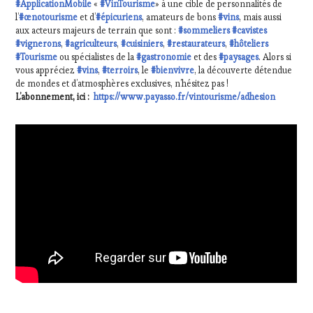
#ApplicationMobile
«
#VinTourisme
» à une cible de personnalités de
l’
#œnotourisme
et d’
#épicuriens
, amateurs de bons
#vins
, mais aussi
aux acteurs majeurs de terrain que sont :
#sommeliers
#cavistes
#vignerons
,
#agriculteurs
,
#cuisiniers
,
#restaurateurs
,
#hôteliers
#Tourisme
ou spécialistes de la
#gastronomie
et des
#paysages
. Alors si
vous appréciez
#vins
,
#terroirs
, le
#bienvivre
, la découverte détendue
de mondes et d’atmosphères exclusives, n’hésitez pas !
L’abonnement, ici :
https://www.payasso.fr/vintourisme/adhesion