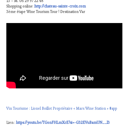
13 – M. 06 29 97 22 48
Shopping online :
http://chateau-sainte-croix.com
3ème étape Wine Tourism Tour ! Destination Var
Vin Tourisme : Lionel Boillot Propriétaire « Mars Wine Station » #app
Lien :
https://youtu.be/TGonFHLmXcE?si=-G32EVuBamUN__l3