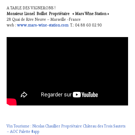
A TABLE DES VIGNERONS !
Monsieur Lionel Boillot Propriétaire « Mars Wine Station »
28 Quai de Rive Neuve – Marseille -France
web :
www.mars-wine-station.com
T.: 04 88 60 02 90
Vin Tourisme : Nicolas Chaullier Propriétaire Château des Trois Sautets
– AOC Palette #app