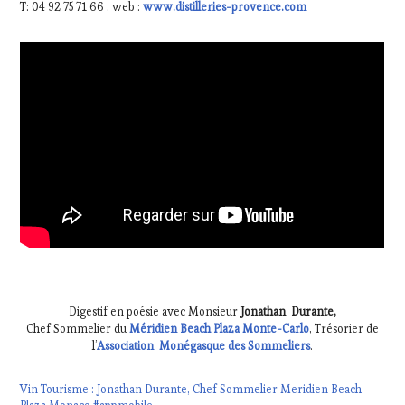
T: 04 92 75 71 66 . web :
www.distilleries-provence.com
Digestif en poésie avec Monsieur
Jonathan Durante,
Chef Sommelier du
Méridien Beach Plaza Monte-Carlo
, Trésorier de
l’
Association Monégasque des Sommeliers
.
Vin Tourisme : Jonathan Durante, Chef Sommelier Meridien Beach