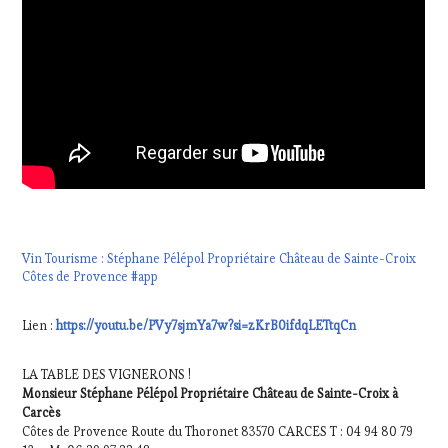
Vin Tourisme : Stéphane Pélépol Propriétaire Château de Sainte-Croix
Côtes de Provence #app
Lien :
https://youtu.be/PVy7sjmYa7w?si=zKrB0ifdqLETtqCn
LA TABLE DES VIGNERONS !
Monsieur Stéphane Pélépol Propriétaire Château de Sainte-Croix à
Carcès
Côtes de Provence Route du Thoronet 83570 CARCES T : 04 94 80 79