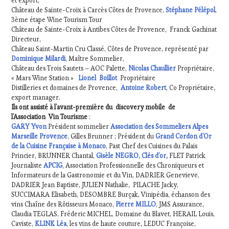
et export,
Château de Sainte-Croix à Carcès Côtes de Provence,
Stéphane Pélépol
,
3ème étape Wine Tourism Tour
Château de Sainte-Croix à Antibes Côtes de Provence, Franck Gachinat
Directeur,
Château Saint-Martin Cru Classé, Côtes de Provence, représenté par
Dominique Milardi
, Maître Sommelier,
Château des Trois Sautets – AOC Palette,
Nicolas Chaullier
Propriétaire,
« Mars Wine Station »
Lionel Boillot
Propriétaire
Distilleries et domaines de Provence,
Antoine Robert
, Co Propriétaire,
export manager.
Ils ont assisté à l’avant-première du discovery mobile de
l’Association Vin Tourisme
:
GARY Yvon
Président sommelier
Association des Sommeliers Alpes
Marseille Provence
, Gilles Brunner ; Président du
Grand Cordon d’Or
de la Cuisine Française à Monaco
, Past Chef des Cuisines du Palais
Princier, BRUNNER Chantal,
Gisèle NEGRO, Clés d’or,
FLET Patrick
Journaliste
APCIG
, Association Professionnelle des Chroniqueurs et
Informateurs de la Gastronomie et du Vin, DADRIER Genevieve,
DADRIER Jean Baptiste, JULIEN Nathalie, PILACHE Jacky,
SUCCIMARA Elisabeth, DESOMBRE Burçak, Vinipédia, échanson des
vins Chaîne des Rôtisseurs Monaco,
Pierre MILLO
, JMS Assurance,
Claudia TEGLAS, Fréderic MICHEL, Domaine du Blavet, HERAIL Louis,
Caviste,
KLINK Léa
, les vins de haute couture, LEDUC Françoise,