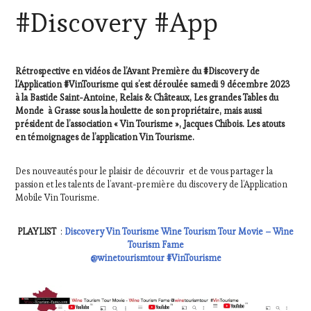
ADHÉRENT,
#Discovery #App
VIN
TOURISME
,
EDITION
LES
Rétrospective en vidéos de l’Avant Première du #Discovery de
CLÉS
l’Application #VinTourisme qui s’est déroulée samedi 9 décembre 2023
DU
à la Bastide Saint-Antoine, Relais & Châteaux, Les grandes Tables du
VIN
Monde à Grasse sous la houlette de son propriétaire, mais aussi
ET
président de l’association « Vin Tourisme », Jacques Chibois. Les atouts
DE
en témoignages de l’application Vin Tourisme.
LA
HAUTE
Des nouveautés pour le plaisir de découvrir et de vous partager la
GASTRONOMIE
passion et les talents de l’avant-première du discovery de l’Application
FRANÇAISE
,
Mobile Vin Tourisme.
FAMOUS
HOST
,
GUEST
,
PLAYLIST
:
Discovery Vin Tourisme Wine Tourism Tour Movie – Wine
INVITATIONS
Tourism Fame
&
@winetourismtour #VinTourisme
DÉGUSTATIONS,
WINE
TASTING
,
LIVE