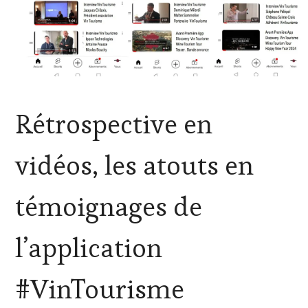
ACTUALITÉS
,
Rétrospective en
CHALLENGE
HORS
ZONE
vidéos, les atouts en
DE
CONFORT
,
CLUB
témoignages de
:
WINE
TASTING
l’application
VOUCHER
,
CULTURAL
GUEST
,
#VinTourisme
DOMAINE
VITICOLE,