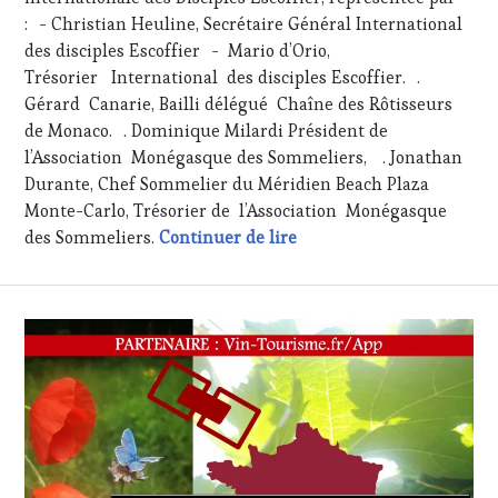
TOUR
,
: - Christian Heuline, Secrétaire Général International
WINE
des disciples Escoffier - Mario d’Orio,
TOURISM
Trésorier International des disciples Escoffier. .
TOUR
Gérard Canarie, Bailli délégué Chaîne des Rôtisseurs
MOVIE
,
de Monaco. . Dominique Milardi Président de
WINETASTINGVOUCHER.COM
l’Association Monégasque des Sommeliers, . Jonathan
Durante, Chef Sommelier du Méridien Beach Plaza
Monte-Carlo, Trésorier de l’Association Monégasque
Samedi 09 décembre 2023 
des Sommeliers.
Continuer de lire