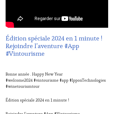
TV,
WINE
WEB
,
TASTING
OENOTOURISME
,
VOUCHER
,
PARTENAIRES
CULTURAL
VIN
GUEST
,
TOURISME
,
DOMAINE
PRODUCTEURS
VITICOLE,
Édition spéciale 2024 en 1 minute !
TERROIR
,
ADHÉRENT,
RESTAURATEUR,
Rejoindre l’aventure #App
VIN
CHEF,
TOURISME
,
#Vintourisme
CUISINIER,
EDITION
ŒNOLOGUE,
LES
SOMMELIER
,
CLÉS
2
SALONS
DU
JANVIER
INTERNATIONAUX
,
Bonne année . Happy New Year
VIN
2024
SPOT
#welcome2024 #vintourisme #app #IpponTechnologies
ET
BY
,
DE
#winetourismtour
TASTING
LA
MOVIE
,
HAUTE
VIGNOBLES
,
Édition spéciale 2024 en 1 minute !
GASTRONOMIE
WINE
FRANÇAISE
,
TASTING
FAMOUS
Rejoindre l’aventure #App #Vintourisme