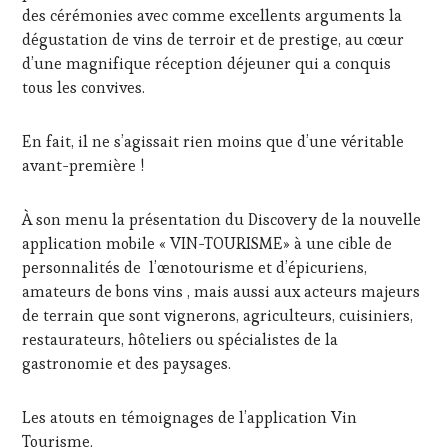
TV,
des cérémonies avec comme excellents arguments la
WEB
,
dégustation de vins de terroir et de prestige, au cœur
OENOTOURISME
,
d’une magnifique réception déjeuner qui a conquis
PALETTE
,
tous les convives.
PARTENAIRES
VIN
TOURISME
,
En fait, il ne s’agissait rien moins que d’une véritable
PRODUCTEURS
avant-première !
TERROIR
,
PROVENCE
,
RESTAURATEUR,
À son menu la présentation du Discovery de la nouvelle
CHEF,
application mobile « VIN-TOURISME» à une cible de
CUISINIER,
personnalités de l’œnotourisme et d’épicuriens,
ŒNOLOGUE,
amateurs de bons vins , mais aussi aux acteurs majeurs
SOMMELIER
,
SAINTE-
de terrain que sont vignerons, agriculteurs, cuisiniers,
VICTOIRE
,
restaurateurs, hôteliers ou spécialistes de la
SALONS
gastronomie et des paysages.
INTERNATIONAUX
,
SPOT
BY
,
Les atouts en témoignages de l’application Vin
TASTING
Tourisme.