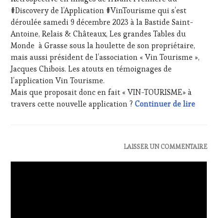
2024
VIN
#Discovery de l’Application #VinTourisme qui s’est
ET
déroulée samedi 9 décembre 2023 à la Bastide Saint-
DE
Antoine, Relais & Châteaux, Les grandes Tables du
LA
Monde à Grasse sous la houlette de son propriétaire,
HAUTE
mais aussi président de l’association « Vin Tourisme »,
GASTRONOMIE
FRANÇAISE
,
Jacques Chibois. Les atouts en témoignages de
FAMOUS
l’application Vin Tourisme.
HOST
,
Mais que proposait donc en fait « VIN-TOURISME» à
GUEST
,
Rétros
travers cette nouvelle application ?
Continuer de lire
INVITATIONS
&
DÉGUSTATIONS,
WINE
TASTING
,
ACTUALITÉS
,
LAISSER UN COMMENTAIRE
LIVE
CHALLENGE
STREAMING
,
HORS
MASTERCLASS
,
ZONE
MÉDIAS,
DE
PRESSE
CONFORT
,
ÉCRITE,
CLUB
RADIO,
: