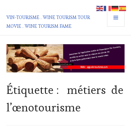
Aller
au
MEN
contenu
VIN-TOURISME . WINE TOURISM TOUR
PRIN
principal
MOVIE . WINE TOURISM FAME
Étiquette :
métiers de
l’œnotourisme