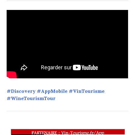
#Discovery #AppMobile #VinTourisme
#WineTourismTour