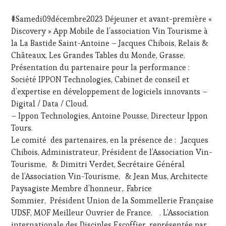
21
ÉCRITE,
OCTOBRE
RADIO,
#Samedi09décembre2023 Déjeuner et avant-première «
2023
TV,
Discovery » App Mobile de l’association Vin Tourisme à
WEB
,
la La Bastide Saint-Antoine – Jacques Chibois, Relais &
OENOTOURISME
,
PARTENAIRES
Châteaux, Les Grandes Tables du Monde, Grasse.
VIN
Présentation du partenaire pour la performance :
TOURISME
,
Société IPPON Technologies, Cabinet de conseil et
PRODUCTEURS
d’expertise en développement de logiciels innovants –
TERROIR
,
Digital / Data / Cloud.
RESTAURATEUR,
CHEF,
– Ippon Technologies, Antoine Pousse, Directeur Ippon
CUISINIER,
Tours.
ŒNOLOGUE,
Le comité des partenaires, en la présence de : Jacques
SOMMELIER
,
Chibois, Administrateur, Président de l’Association Vin-
SALONS
Tourisme, & Dimitri Verdet, Secrétaire Général
INTERNATIONAUX
,
VIGNOBLES
,
de l’Association Vin-Tourisme, & Jean Mus, Architecte
WINE
Paysagiste Membre d’honneur,. Fabrice
TOURISM
Sommier, Président Union de la Sommellerie Française
FAME
,
UDSF, MOF Meilleur Ouvrier de France. . L’Association
WINE
internationale des Disciples Escoffier, représentée par
TOURISM