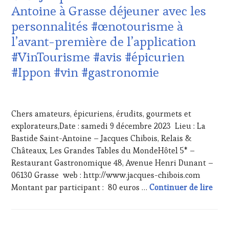
CLÉS
Antoine à Grasse déjeuner avec les
DU
VIN
personnalités #œnotourisme à
ET
l’avant-première de l’application
DE
LA
#VinTourisme #avis #épicurien
HAUTE
#Ippon #vin #gastronomie
GASTRONOMIE
FRANÇAISE
,
INVITATIONS
25
&
NOVEMBRE
Chers amateurs, épicuriens, érudits, gourmets et
DÉGUSTATIONS,
2023
WINE
explorateurs,Date : samedi 9 décembre 2023 Lieu : La
TASTING
,
Bastide Saint-Antoine – Jacques Chibois, Relais &
MÉDIAS,
Châteaux, Les Grandes Tables du MondeHôtel 5* –
PRESSE
Restaurant Gastronomique 48, Avenue Henri Dunant –
ÉCRITE,
06130 Grasse web : http://www.jacques-chibois.com
RADIO,
TV,
#Sav
Montant par participant : 80 euros …
Continuer de lire
WEB
,
OENOTOURISME
,
PARTENAIRES
VIN