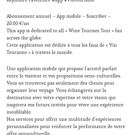
VOUCHER
,
HOST
,
WINE
GUEST
,
TOURISM
INVITATIONS
Abonnement annuel – App mobile – Suscriber –
FAME
,
&
20,00 €/an
WINE
DÉGUSTATIONS,
This app is dedicated to all « Wine Tourism Tour » fan
TOURISM
WINE
TOUR
,
across the globe.
TASTING
,
WINE
MASTERCLASS
,
Cette application est dédiée à tous les fans de « Vin
TOURISM
MÉDIAS,
Tourisme » à travers le monde.
TOUR
PRESSE
MOVIE
,
ÉCRITE,
WINETASTINGVOUCHER.COM
Une application mobile qui propose l’accord parfait
RADIO,
TV,
entre le visiteur et vos propositions oeno-culturelles.
WEB
,
Vous ne trouverez pas seulement des clients pour
OENOTOURISME
,
organiser leur voyage. Vous échangerez sur la
PRODUCTEURS
destination avec votre expertise et votre vision qui
TERROIR
,
inspirera vos futurs invités pour vivre une expérience
RESTAURATEUR,
CHEF,
inoubliable.
CUISINIER,
Nos services pour offrir une multitude d’expériences
ŒNOLOGUE,
personnalisées pour renforcer la performance de votre
SOMMELIER
,
offre oenoculturelle.
SALONS