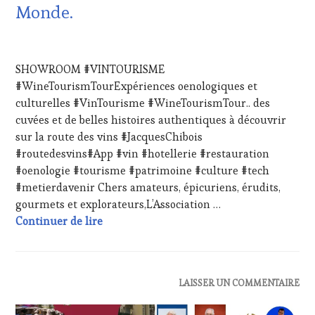
Monde.
RADIO,
TV,
WEB
,
13
OENOTOURISME
,
NOVEMBRE
SHOWROOM #VINTOURISME
PARTENAIRES
2023
VIN
#WineTourismTourExpériences oenologiques et
TOURISME
,
culturelles #VinTourisme #WineTourismTour.. des
PRODUCTEURS
cuvées et de belles histoires authentiques à découvrir
TERROIR
,
sur la route des vins #JacquesChibois
RESTAURATEUR,
#routedesvins#App #vin #hotellerie #restauration
CHEF,
CUISINIER,
#oenologie #tourisme #patrimoine #culture #tech
ŒNOLOGUE,
#metierdavenir Chers amateurs, épicuriens, érudits,
SOMMELIER
,
gourmets et explorateurs,L’Association …
SALONS
Showroom #VinTourisme – Samedi 9 décemb
Continuer de lire
INTERNATIONAUX
,
TASTING
MOVIE
,
VIGNOBLES
,
WINE
ACTUALITÉS
,
LAISSER UN COMMENTAIRE
TASTING
CLUB
VOUCHER
,
: