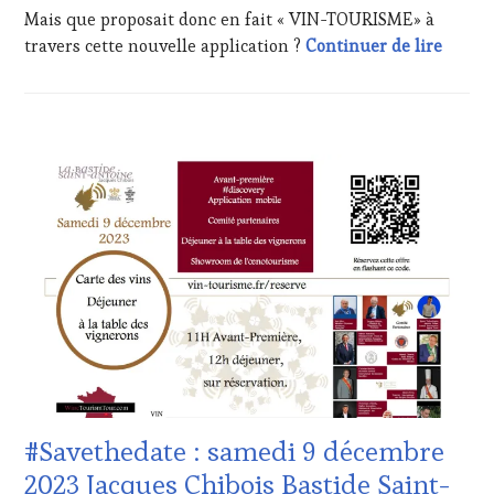
MOVIE
,
Mais que proposait donc en fait « VIN-TOURISME» à
VAR
,
Répéti
travers cette nouvelle application ?
Continuer de lire
VIGNOBLES
,
WINE
TASTING
VOUCHER
,
WINE
ACTUALITÉS
,
TOURISM
CLUB
FAME
,
:
WINE
WINE
TOURISM
TASTING
TOUR
,
VOUCHER
,
WINE
CÔTES-
TOURISM
DE-
TOUR
PROVENCE
,
MOVIE
,
DOMAINE
WINETASTINGVOUCHER.COM
VITICOLE,
ADHÉRENT,
VIN
TOURISME
,
#Savethedate : samedi 9 décembre
EDITION
LES
2023 Jacques Chibois Bastide Saint-