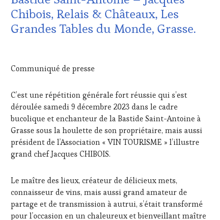
LES
Chibois, Relais & Châteaux, Les
CLÉS
Grandes Tables du Monde, Grasse.
DU
VIN
ET
16
DE
DÉCEMBRE
Communiqué de presse
LA
2023
HAUTE
GASTRONOMIE
C’est une répétition générale fort réussie qui s’est
FRANÇAISE
,
déroulée samedi 9 décembre 2023 dans le cadre
FAMOUS
HOST
,
bucolique et enchanteur de la Bastide Saint-Antoine à
GUEST
,
Grasse sous la houlette de son propriétaire, mais aussi
INVITATIONS
président de l’Association « VIN TOURISME » l’illustre
&
grand chef Jacques CHIBOIS.
DÉGUSTATIONS,
WINE
TASTING
,
Le maître des lieux, créateur de délicieux mets,
MÉDIAS,
connaisseur de vins, mais aussi grand amateur de
PRESSE
partage et de transmission à autrui, s’était transformé
ÉCRITE,
pour l’occasion en un chaleureux et bienveillant maître
RADIO,