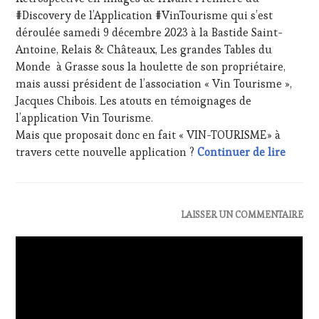
2024
VIN
#Discovery de l’Application #VinTourisme qui s’est
ET
déroulée samedi 9 décembre 2023 à la Bastide Saint-
DE
Antoine, Relais & Châteaux, Les grandes Tables du
LA
Monde à Grasse sous la houlette de son propriétaire,
HAUTE
mais aussi président de l’association « Vin Tourisme »,
GASTRONOMIE
FRANÇAISE
,
Jacques Chibois. Les atouts en témoignages de
FAMOUS
l’application Vin Tourisme.
HOST
,
Mais que proposait donc en fait « VIN-TOURISME» à
GUEST
,
Rétros
travers cette nouvelle application ?
Continuer de lire
INVITATIONS
&
DÉGUSTATIONS,
WINE
TASTING
,
ACTUALITÉS
,
LAISSER UN COMMENTAIRE
LIVE
CHALLENGE
STREAMING
,
HORS
MASTERCLASS
,
ZONE
MÉDIAS,
DE
PRESSE
CONFORT
,
ÉCRITE,
CLUB
RADIO,
: