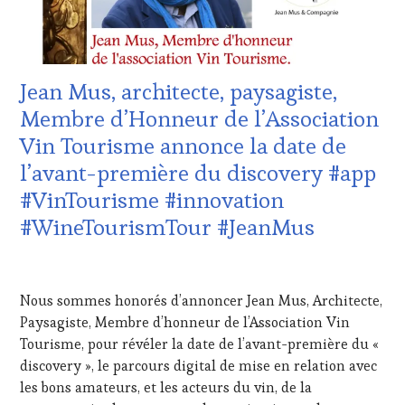
PROVENCE
,
CULTURAL
GUEST
,
DOMAINE
VITICOLE,
Jean Mus, architecte, paysagiste,
ADHÉRENT,
VIN
Membre d’Honneur de l’Association
TOURISME
,
Vin Tourisme annonce la date de
EDITION
LES
l’avant-première du discovery #app
CLÉS
#VinTourisme #innovation
DU
VIN
#WineTourismTour #JeanMus
ET
DE
6
LA
OCTOBRE
HAUTE
Nous sommes honorés d’annoncer Jean Mus, Architecte,
2023
GASTRONOMIE
Paysagiste, Membre d’honneur de l’Association Vin
FRANÇAISE
,
Tourisme, pour révéler la date de l’avant-première du «
FAMOUS
HOST
,
discovery », le parcours digital de mise en relation avec
GUEST
,
les bons amateurs, et les acteurs du vin, de la
INVITATIONS