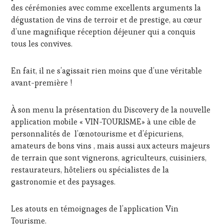
TV,
des cérémonies avec comme excellents arguments la
WEB
,
dégustation de vins de terroir et de prestige, au cœur
OENOTOURISME
,
d’une magnifique réception déjeuner qui a conquis
PALETTE
,
tous les convives.
PARTENAIRES
VIN
TOURISME
,
En fait, il ne s’agissait rien moins que d’une véritable
PRODUCTEURS
avant-première !
TERROIR
,
PROVENCE
,
RESTAURATEUR,
À son menu la présentation du Discovery de la nouvelle
CHEF,
application mobile « VIN-TOURISME» à une cible de
CUISINIER,
personnalités de l’œnotourisme et d’épicuriens,
ŒNOLOGUE,
amateurs de bons vins , mais aussi aux acteurs majeurs
SOMMELIER
,
SAINTE-
de terrain que sont vignerons, agriculteurs, cuisiniers,
VICTOIRE
,
restaurateurs, hôteliers ou spécialistes de la
SALONS
gastronomie et des paysages.
INTERNATIONAUX
,
SPOT
BY
,
Les atouts en témoignages de l’application Vin
TASTING
Tourisme.