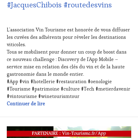
CLÉS
#JacquesChibois #routedesvins
TOURISM
DU
TOUR
VIN
MOVIE
,
23
ET
WINETASTINGVOUCHER.COM
AOÛT
DE
L’association Vin Tourisme est honorée de vous diffuser
2023
LA
les cuvées des adhérents pour réveler les destinations
HAUTE
viticoles.
GASTRONOMIE
FRANÇAISE
,
Tous se mobilisent pour donner un coup de boost dans
INVITATIONS
ce nouveau challenge : Discovery de l’App Mobile –
&
service mise en relation des clés du vin et de la haute
DÉGUSTATIONS,
gastronomie dans le monde entier.
WINE
#App #vin #hotellerie #restauration #oenologie
TASTING
,
MASTERCLASS
,
#Tourisme #patrimoine #culture #Tech #metierdavenir
MÉDIAS,
#vintourisme #winetourismtour
PRESSE
Expériences oenologiques et culturelles #
Continuer de lire
ÉCRITE,
RADIO,
TV,
WEB
,
OENOTOURISME
,
PARTENAIRES