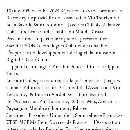
21
ÉCRITE,
OCTOBRE
RADIO,
#Samedi09décembre2023 Déjeuner et avant-première «
2023
TV,
Discovery » App Mobile de l’association Vin Tourisme à
WEB
,
la La Bastide Saint-Antoine – Jacques Chibois, Relais &
OENOTOURISME
,
PARTENAIRES
Châteaux, Les Grandes Tables du Monde, Grasse.
VIN
Présentation du partenaire pour la performance :
TOURISME
,
Société IPPON Technologies, Cabinet de conseil et
PRODUCTEURS
d’expertise en développement de logiciels innovants –
TERROIR
,
Digital / Data / Cloud.
RESTAURATEUR,
CHEF,
– Ippon Technologies, Antoine Pousse, Directeur Ippon
CUISINIER,
Tours.
ŒNOLOGUE,
Le comité des partenaires, en la présence de : Jacques
SOMMELIER
,
Chibois, Administrateur, Président de l’Association Vin-
SALONS
Tourisme, & Dimitri Verdet, Secrétaire Général
INTERNATIONAUX
,
VIGNOBLES
,
de l’Association Vin-Tourisme, & Jean Mus, Architecte
WINE
Paysagiste Membre d’honneur,. Fabrice
TOURISM
Sommier, Président Union de la Sommellerie Française
FAME
,
UDSF, MOF Meilleur Ouvrier de France. . L’Association
WINE
internationale des Disciples Escoffier, représentée par
TOURISM