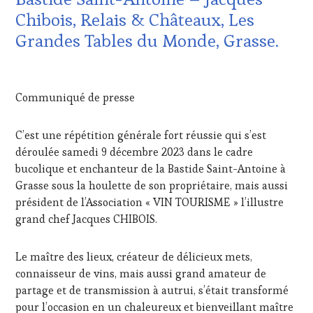
LES
Chibois, Relais & Châteaux, Les
CLÉS
Grandes Tables du Monde, Grasse.
DU
VIN
ET
16
DE
DÉCEMBRE
Communiqué de presse
LA
2023
HAUTE
GASTRONOMIE
C’est une répétition générale fort réussie qui s’est
FRANÇAISE
,
déroulée samedi 9 décembre 2023 dans le cadre
FAMOUS
HOST
,
bucolique et enchanteur de la Bastide Saint-Antoine à
GUEST
,
Grasse sous la houlette de son propriétaire, mais aussi
INVITATIONS
président de l’Association « VIN TOURISME » l’illustre
&
grand chef Jacques CHIBOIS.
DÉGUSTATIONS,
WINE
TASTING
,
Le maître des lieux, créateur de délicieux mets,
MÉDIAS,
connaisseur de vins, mais aussi grand amateur de
PRESSE
partage et de transmission à autrui, s’était transformé
ÉCRITE,
pour l’occasion en un chaleureux et bienveillant maître
RADIO,