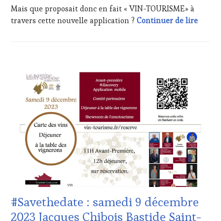
MOVIE
,
Mais que proposait donc en fait « VIN-TOURISME» à
VAR
,
Répéti
travers cette nouvelle application ?
Continuer de lire
VIGNOBLES
,
WINE
TASTING
VOUCHER
,
WINE
ACTUALITÉS
,
TOURISM
CLUB
FAME
,
:
WINE
WINE
TOURISM
TASTING
TOUR
,
VOUCHER
,
WINE
CÔTES-
TOURISM
DE-
TOUR
PROVENCE
,
MOVIE
,
DOMAINE
WINETASTINGVOUCHER.COM
VITICOLE,
ADHÉRENT,
VIN
TOURISME
,
#Savethedate : samedi 9 décembre
EDITION
LES
2023 Jacques Chibois Bastide Saint-