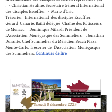
TOUR
,
: - Christian Heuline, Secrétaire Général International
WINE
des disciples Escoffier - Mario d’Orio,
TOURISM
Trésorier International des disciples Escoffier. .
TOUR
Gérard Canarie, Bailli délégué Chaîne des Rôtisseurs
MOVIE
,
de Monaco. . Dominique Milardi Président de
WINETASTINGVOUCHER.COM
l’Association Monégasque des Sommeliers, . Jonathan
Durante, Chef Sommelier du Méridien Beach Plaza
Monte-Carlo, Trésorier de l’Association Monégasque
Samedi 09 décembre 2023 
des Sommeliers.
Continuer de lire
ACTUALITÉS
,
CLUB
:
WINE
TASTING
VOUCHER
,
CÔTES-
DE-