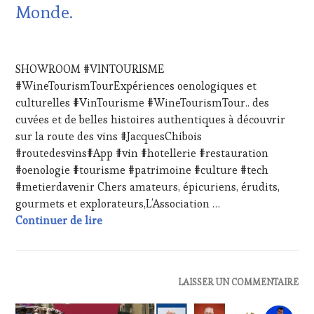
Monde.
RADIO,
TV,
WEB
,
13
OENOTOURISME
,
NOVEMBRE
SHOWROOM #VINTOURISME
PARTENAIRES
2023
VIN
#WineTourismTourExpériences oenologiques et
TOURISME
,
culturelles #VinTourisme #WineTourismTour.. des
PRODUCTEURS
cuvées et de belles histoires authentiques à découvrir
TERROIR
,
sur la route des vins #JacquesChibois
RESTAURATEUR,
#routedesvins#App #vin #hotellerie #restauration
CHEF,
CUISINIER,
#oenologie #tourisme #patrimoine #culture #tech
ŒNOLOGUE,
#metierdavenir Chers amateurs, épicuriens, érudits,
SOMMELIER
,
gourmets et explorateurs,L’Association …
SALONS
Showroom #VinTourisme – Samedi 9 décemb
Continuer de lire
INTERNATIONAUX
,
TASTING
MOVIE
,
VIGNOBLES
,
WINE
ACTUALITÉS
,
LAISSER UN COMMENTAIRE
TASTING
CLUB
VOUCHER
,
: