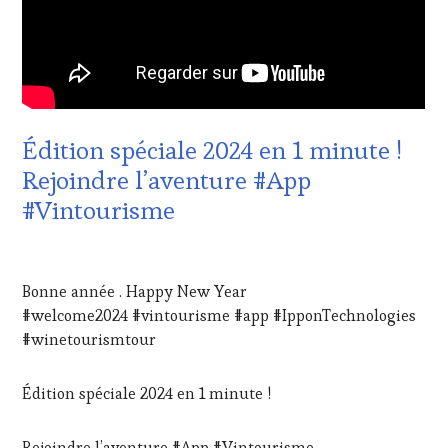
TV,
WINE
WEB
,
TASTING
OENOTOURISME
,
VOUCHER
,
PARTENAIRES
CULTURAL
VIN
GUEST
,
TOURISME
,
DOMAINE
PRODUCTEURS
VITICOLE,
Édition spéciale 2024 en 1 minute !
TERROIR
,
ADHÉRENT,
RESTAURATEUR,
Rejoindre l’aventure #App
VIN
CHEF,
TOURISME
,
#Vintourisme
CUISINIER,
EDITION
ŒNOLOGUE,
LES
SOMMELIER
,
CLÉS
2
SALONS
DU
JANVIER
INTERNATIONAUX
,
Bonne année . Happy New Year
VIN
2024
SPOT
#welcome2024 #vintourisme #app #IpponTechnologies
ET
BY
,
DE
#winetourismtour
TASTING
LA
MOVIE
,
HAUTE
VIGNOBLES
,
Édition spéciale 2024 en 1 minute !
GASTRONOMIE
WINE
FRANÇAISE
,
TASTING
FAMOUS
Rejoindre l’aventure #App #Vintourisme