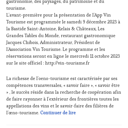
gastronomie, des paysages, du patrimoine et du
&
tourisme.
DÉGUSTATIONS,
L’avant-première pour la présentation de l’App Vin
WINE
TASTING
,
Tourisme est programmée le samedi 9 décembre 2023 à
LIVE
la Bastide Saint-Antoine, Relais & Châteaux, Les
STREAMING
,
Grandes Tables du Monde, restaurant gastronomique
MASTERCLASS
,
Jacques Chibois, Administrateur, Président de
MÉDIAS,
l’Association Vin Tourisme. Le programme et les
PRESSE
ÉCRITE,
réservations seront en ligne le mercredi 11 octobre 2023
RADIO,
sur le site officiel : http://vin-tourisme.fr
TV,
WEB
,
La richesse de l’oeno-tourisme est caractérisée par ses
OENOTOURISME
,
PALETTE
,
compétences transversales, « savoir faire », « savoir être
PARTENAIRES
» , le succès réside dans la recherche de coopération afin
VIN
de faire rayonner à l’extérieur des frontières toutes les
TOURISME
,
appellations des vins et le savoir-faire des filières de
PRODUCTEURS
Jean Mus, architecte, pa
l’œno-tourisme.
Continuer de lire
TERROIR
,
PROVENCE
,
RESTAURATEUR,