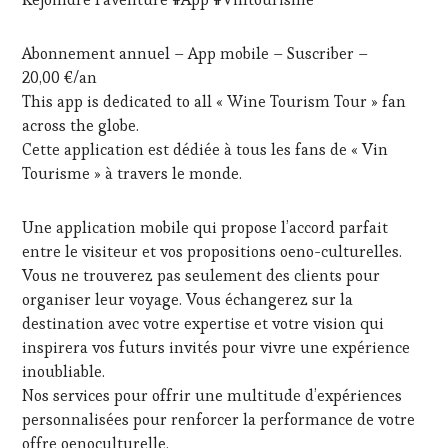
VOUCHER
,
HOST
,
WINE
GUEST
,
TOURISM
INVITATIONS
Abonnement annuel – App mobile – Suscriber –
FAME
,
&
20,00 €/an
WINE
DÉGUSTATIONS,
This app is dedicated to all « Wine Tourism Tour » fan
TOURISM
WINE
TOUR
,
across the globe.
TASTING
,
WINE
MASTERCLASS
,
Cette application est dédiée à tous les fans de « Vin
TOURISM
MÉDIAS,
Tourisme » à travers le monde.
TOUR
PRESSE
MOVIE
,
ÉCRITE,
WINETASTINGVOUCHER.COM
Une application mobile qui propose l’accord parfait
RADIO,
TV,
entre le visiteur et vos propositions oeno-culturelles.
WEB
,
Vous ne trouverez pas seulement des clients pour
OENOTOURISME
,
organiser leur voyage. Vous échangerez sur la
PRODUCTEURS
destination avec votre expertise et votre vision qui
TERROIR
,
inspirera vos futurs invités pour vivre une expérience
RESTAURATEUR,
CHEF,
inoubliable.
CUISINIER,
Nos services pour offrir une multitude d’expériences
ŒNOLOGUE,
personnalisées pour renforcer la performance de votre
SOMMELIER
,
offre oenoculturelle.
SALONS