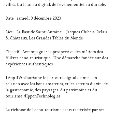
DÉGUSTATIONS,
villes. Du local au digital, de l’événementiel au durable.
WINE
TASTING
,
MASTERCLASS
,
Date : samedi 9 décembre 2023
MÉDIAS,
PRESSE
Lieu : La Bastide Saint-Antoine – Jacques Chibois, Relais
ÉCRITE,
RADIO,
& Châteaux, Les Grandes Tables du Monde
TV,
WEB
,
Objectif : Accompagner la prospective des métiers des
OENOTOURISME
,
PARTENAIRES
filières oeno-touristique ; Une démarche fondée sur des
VIN
expériences authentiques.
TOURISME
,
PRODUCTEURS
#App #VinTourisme le parcours digital de mise en
TERROIR
,
RESTAURATEUR,
relation avec les bons amateurs, et les acteurs du vin, de
CHEF,
la gastronomie, des paysages, du patrimoine et du
CUISINIER,
tourisme. #IpponTechnologies
ŒNOLOGUE,
SOMMELIER
,
SALONS
La richesse de l’oeno-tourisme est caractérisée par ses
INTERNATIONAUX
,