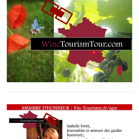
VIN
TOURISME
,
PRODUCTEURS
TERROIR
,
RESTAURATEUR,
CHEF,
CUISINIER,
ŒNOLOGUE,
SOMMELIER
,
SALONS
INTERNATIONAUX
,
VIGNOBLES
,
WINE
TASTING
VOUCHER
,
WINE
TOURISM
FAME
,
WINE
TOURISM
TOUR
,
WINETASTINGVOUCHER.COM