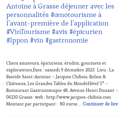
CLÉS
Antoine à Grasse déjeuner avec les
DU
VIN
personnalités #œnotourisme à
ET
l’avant-première de l’application
DE
LA
#VinTourisme #avis #épicurien
HAUTE
#Ippon #vin #gastronomie
GASTRONOMIE
FRANÇAISE
,
INVITATIONS
25
&
NOVEMBRE
Chers amateurs, épicuriens, érudits, gourmets et
DÉGUSTATIONS,
2023
WINE
explorateurs,Date : samedi 9 décembre 2023 Lieu : La
TASTING
,
Bastide Saint-Antoine – Jacques Chibois, Relais &
MÉDIAS,
Châteaux, Les Grandes Tables du MondeHôtel 5* –
PRESSE
Restaurant Gastronomique 48, Avenue Henri Dunant –
ÉCRITE,
06130 Grasse web : http://www.jacques-chibois.com
RADIO,
TV,
#Sav
Montant par participant : 80 euros …
Continuer de lire
WEB
,
OENOTOURISME
,
PARTENAIRES
VIN