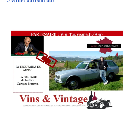
#WineTourismTour