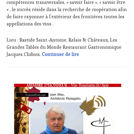
compétences transversales, « savoir faire », « savoir être
SPOT
» , le succès réside dans la recherche de coopération afin
BY
,
de faire rayonner à l’extérieur des frontières toutes les
VIGNOBLES
,
WINE
appellations des vins .
TASTING
VOUCHER
,
Lieu : Bastide Saint-Antoine, Relais & Châteaux, Les
WINE
Grandes Tables du Monde Restaurant Gastronomique
TOURISM
FAME
,
#savethedate : Samedi 09 
Jacques Chibois.
Continuer de lire
WINE
TOURISM
TOUR
,
WINETASTINGVOUCHER.COM
ACTUALITÉS
,
CLUB
:
WINE
TASTING
VOUCHER
,
CORSICA
,
CÔTES-
DE-