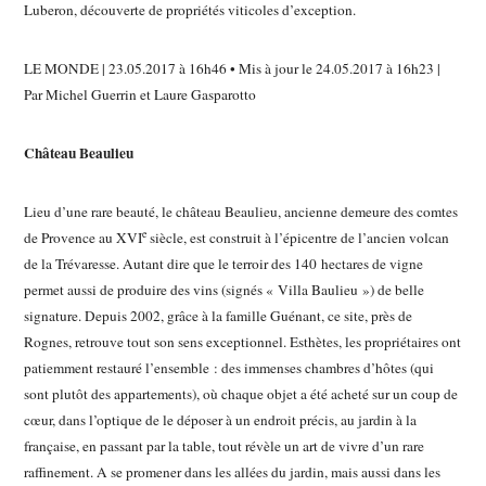
Luberon, découverte de propriétés viticoles d’exception.
LE MONDE
|
23.05.2017 à 16h46
• Mis à jour le
24.05.2017 à 16h23
|
Par
Michel Guerrin et Laure Gasparotto
Château Beaulieu
Lieu d’une rare beauté, le château Beaulieu, ancienne demeure des comtes
e
de Provence au XVI
siècle, est construit à l’épicentre de l’ancien volcan
de la Trévaresse. Autant dire que le terroir des 140 hectares de vigne
permet aussi de produire des vins (signés « Villa Baulieu ») de belle
signature. Depuis 2002, grâce à la ­famille Guénant, ce site, près de
Rognes, retrouve tout son sens exceptionnel. Esthètes, les propriétaires ont
patiemment restauré l’ensemble : des immenses chambres d’hôtes (qui
sont plutôt des ­appartements), où chaque objet a été acheté sur un coup de
cœur, dans l’optique de le déposer à un endroit précis, au jardin à la
française, en passant par la table, tout révèle un art de vivre d’un rare
raffinement. A se promener dans les allées du jardin, mais aussi dans les