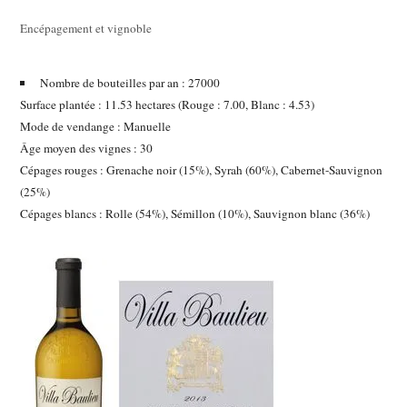
Encépagement et vignoble
Nombre de bouteilles par an :
27000
Surface plantée :
11.53 hectares
(Rouge : 7.00, Blanc : 4.53)
Mode de vendange :
Manuelle
Âge moyen des vignes :
30
Cépages rouges :
Grenache noir
(15%),
Syrah
(60%),
Cabernet-Sauvignon
(25%)
Cépages blancs :
Rolle
(54%),
Sémillon
(10%),
Sauvignon blanc
(36%)