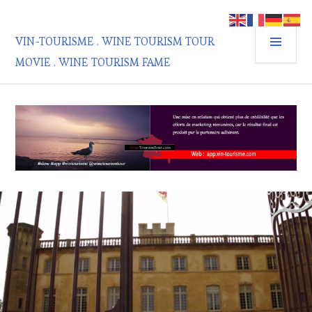
Aller
au
MEN
contenu
VIN-TOURISME . WINE TOURISM TOUR
PRIN
principal
MOVIE . WINE TOURISM FAME