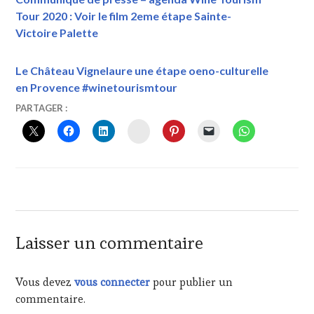
Tour 2020 : Voir le film 2eme étape Sainte-
Victoire Palette
Le Château Vignelaure une étape oeno-culturelle
en Provence #winetourismtour
31
VINTOURISME
ADHÉRENT
PARTAGER :
AOÛT
VIN
INSTAGRAM
2017
TOURISME
,
ANDRÉAS
LARSSON
,
AOC
COTEAUX-
D'AIX-
EN-
PROVENCE
,
Laisser un commentaire
ART
DE
VIVRE
Vous devez
vous connecter
pour publier un
EN
commentaire.
PROVENCE
,