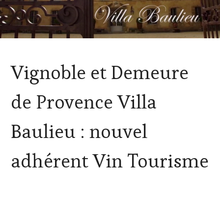
DOMAINE
Vignoble et Demeure
VITICOLE,
ADHÉRENT,
VIN
de Provence Villa
TOURISME
,
INVITATIONS
&
Baulieu : nouvel
DÉGUSTATIONS,
WINE
TASTING
,
adhérent Vin Tourisme
OENOTOURISME
,
VIGNOBLES
,
WINE
TASTING
VOUCHER
,
WINETASTINGVOUCHER.COM