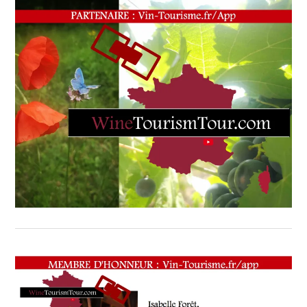
GRENACHE
NOIR
,
GUIDE
BETTANE
&
DESSEAUVE
,
IN
ADHERENT
,
LA
PROMOTION
DE
L'ŒNOTOURISME
,
LUBERON
,
LYON
TASTING
,
MAISON
DE
FAMILLE
,
MERIDIEN
BEACH
PLAZA
MONACO
,