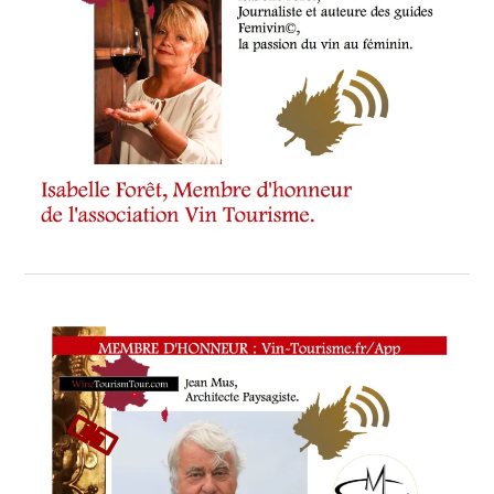
MICHEL
FABRE
,
MICHEL
FABRE
VIGNERON
VILLA
BAULIEU
,
NEWS
,
OBSERVATOIRE
FRANÇAIS
D’APIDOLOGIE
,
PAVILLON
VENDÔME
PARIS
,
PIERRE
GUÉNANT
,
PROVENCE-
ALPES-
CÔTE
D'AZUR
,
REVUE
DES