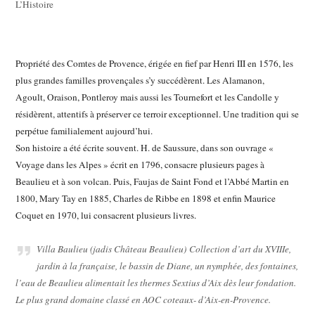
L’Histoire
Propriété des Comtes de Provence, érigée en fief par Henri III en 1576, les
plus grandes familles provençales s’y succédèrent. Les Alamanon,
Agoult, Oraison, Pontleroy mais aussi les Tournefort et les Candolle y
résidèrent, attentifs à préserver ce terroir exceptionnel. Une tradition qui se
perpétue familialement aujourd’hui.
Son histoire a été écrite souvent. H. de Saussure, dans son ouvrage «
Voyage dans les Alpes » écrit en 1796, consacre plusieurs pages à
Beaulieu et à son volcan. Puis, Faujas de Saint Fond et l’Abbé Martin en
1800, Mary Tay en 1885, Charles de Ribbe en 1898 et enfin Maurice
Coquet en 1970, lui consacrent plusieurs livres.
Villa Baulieu
(jadis
Château Beaulieu
) Collection d’art du XVIIIe,
jardin à la française, le bassin de Diane, un nymphée, des fontaines,
l’eau de Beaulieu alimentait les thermes Sextius d’Aix dès leur fondation.
Le plus grand domaine classé en AOC coteaux- d’Aix-en-Provence.