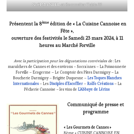
Noël MANTEL
et Sommelier Table 22
ème
Présentent la 8
édition de « La Cuisine Cannoise en
Fête »,
ouverture des festivités le Samedi 23 mars 2024, à 11
heures au Marché Forville
Avec la participation pour les dégustations conviviales de :
Les
maraîchers de Cannes et des environs – Socca’nnes – La Poissonnerie
Forville – Ecogerme – Le Comptoir des Pâtes Darmigny – La
Boucherie Darmigny – Brigitte Duquesne –
Les Toques Blanches
Internationales
– Les
Disciples d’Escoffier
–
Rolfo Créations
– La
Pêcherie Cannoise – les vins de
L’Abbaye de Lérins
Communiqué de presse et
programme
« Les Gourmets de Cannes »
8ème « CUISINE CANNOISE EN