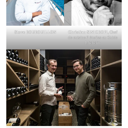
Steve BOUBOUILLON
Christian SINICROPI
,
Chef
de cuisine 2 étoiles au Guide
Michelin