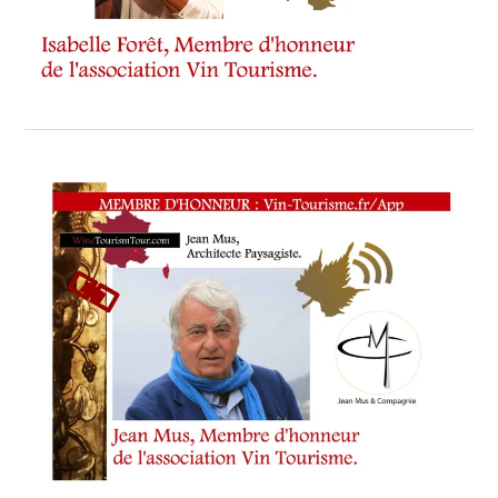
&
CHRISTINE
PONCE
,
DÉGUSTATIONS
,
DEVENU
LE
PRÉSIDENT
D’HONNEUR
DE
LA
MANIFESTATION
CANNOISE
,
ECOGERME
,
ET
PIERRICK
CIZERON
,
JACQUES
CHIBOIS
,
LA
BOUCHERIE
DARMIGNY
,
LA