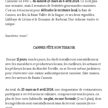
Cannoise en Fête »,
du samedi 23 mars au 6 avril 2024
. Ce n’est plus
une semaine, mais 2 semaines de festivités gourmandes cannoises.
C’est un évènement pour
défendre le territoire local
, la Baie de
Cannes, ses îles, la Basse Vallée de la Siagne, et ses deux vignobles,
L’Abbaye de Lérins et le Domaine de Barbossi. Une richesse variée et
unique.
Inscrivez-vous !
CANNES FÊTE SON TERROIR
Durant
15 jours
, tous les jours, les chefs travailleront essentiellement
avec les maraîchers et producteurs locaux, les cueilleurs, les artisans et
les pêcheurs locaux du Marché Forville, ou se feront même jardiniers,
pour réinventer une cuisine authentiquement cannoise, faite maison,
avec les saveurs du Bassin Cannois.
Au total, du
23 mars au 6 avril 2024
, une cinquantaine de restaurateurs,
participant à cet évènement culinaire, composeront tous les jours, en
plus de leur carte habituelle,
un plat, ou une formule
(2 ou 3 plats), dont
les ingrédients sont essentiellement issus du terroir cannois (terre-
mer).