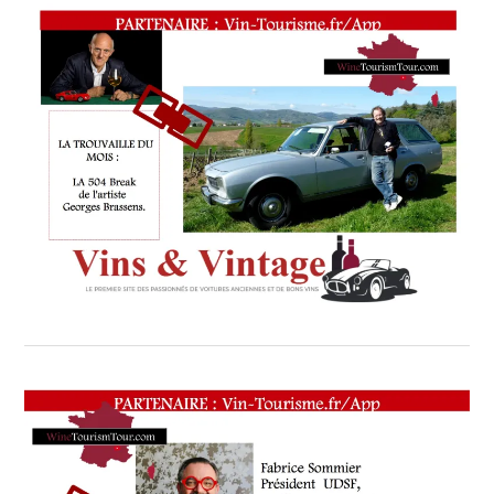
DES
PÂTES
DARMIGNY
,
LES
MARAÎCHERS
DE
CANNES
,
LES
VINS
DE L’ABBAYE
DE
LÉRINS
,
LES DISCIPLES
D’ESCOFFIER –
ROLFO
CRÉATIONS
,
MAITRE
RESTAURATEUR
,
MEMBRE
,
MICHEL
ERNEST
,
NOËL
MANTEL