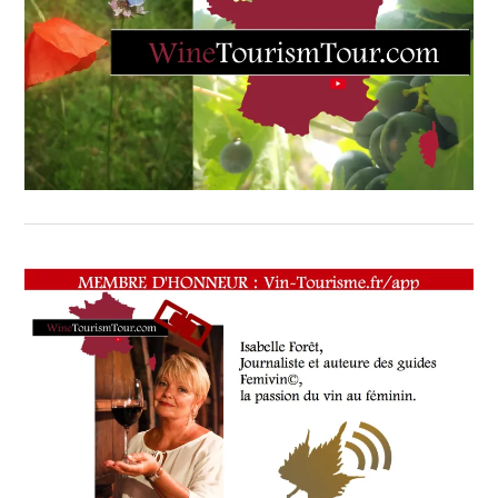
SINICROPI
,
COMMUNIQUÉ
DE
PRESSE
,
DE
2007
À
2023
.GAULT
&
MILLAU
D’OR
2022.
PARTENARIAT
AVEC
MYCOPHYTO
POUR
UNE
AGRICULTURE
DURABLE
:
JUSTINE
LIPUMA