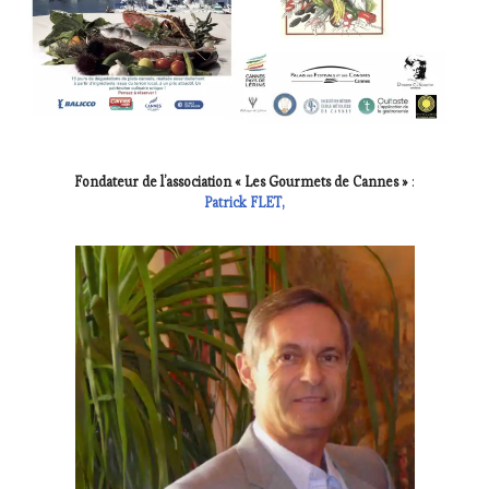
RADIO,
TV,
WEB
,
OENOTOURISME
,
PARTENAIRES
VIN
TOURISME
,
PRODUCTEURS
Fondateur de l’association « Les Gourmets de Cannes »
:
TERROIR
,
Patrick FLET,
RESTAURATEUR,
CHEF,
CUISINIER,
ŒNOLOGUE,
SOMMELIER
,
SALONS
INTERNATIONAUX
,
VIGNOBLES
,
WINE
TOURISM
FAME
,
WINE
TOURISM