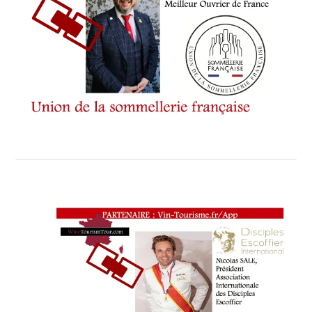
,
PARRAIN DE
LA
8ÈME
ÉDITION
,
PATRICK
FLET
,
PRÉSIDENT
DE
L’ASSOCIATION
« LES
GOURMETS
DE
CANNES »
,
PROGRAMME
,
PUIS CHRISTIAN
SINICROPI
,
SOCCA’NNES
,
STÉPHANE
RAIMBAULT
,
STEVE
BOUBOUILLON
,