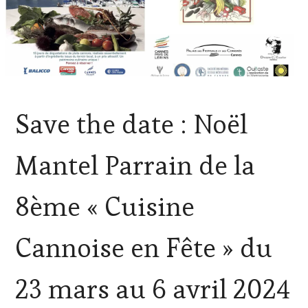
ACTUALITÉS
,
Save the date : Noël
CLUB
:
WINE
Mantel Parrain de la
TASTING
VOUCHER
,
CÔTES-
8ème « Cuisine
DE-
PROVENCE
,
CULTURAL
Cannoise en Fête » du
GUEST
,
DOMAINE
VITICOLE,
23 mars au 6 avril 2024
ADHÉRENT,
VIN