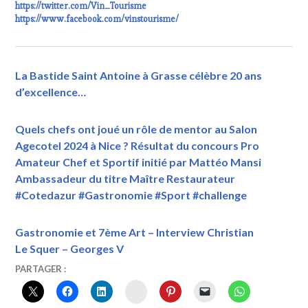
https://twitter.com/Vin_Tourisme
https://www.facebook.com/vinstourisme/
La Bastide Saint Antoine à Grasse célèbre 20 ans
d’excellence…
Quels chefs ont joué un rôle de mentor au Salon
Agecotel 2024 à Nice ? Résultat du concours Pro
Amateur Chef et Sportif initié par Mattéo Mansi
Ambassadeur du titre Maître Restaurateur
#Cotedazur #Gastronomie #Sport #challenge
Gastronomie et 7ème Art – Interview Christian
Le Squer – Georges V
17
VINTOURISME
#VINTOURISME
,
PARTAGER :
MARS
#WINETOURISMFAME
,
INSTAGRAM
2024
#WINETOURISMTOUR
,