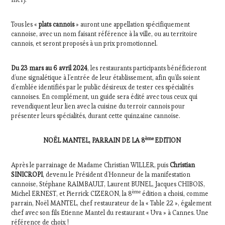
Tous les «
plats cannois
» auront une appellation spécifiquement
cannoise, avec un nom faisant référence à la ville, ou au territoire
cannois, et seront proposés à un prix promotionnel.
Du 23 mars au 6 avril 2024
, les restaurants participants bénéficieront
d’une signalétique à l’entrée de leur établissement, afin qu’ils soient
d’emblée identifiés par le public désireux de tester ces spécialités
cannoises. En complément, un guide sera édité avec tous ceux qui
revendiquent leur lien avec la cuisine du terroir cannois pour
présenter leurs spécialités, durant cette quinzaine cannoise.
ème
NOËL MANTEL, PARRAIN DE LA 8
EDITION
Après le parrainage de Madame Christian WILLER, puis
Christian
SINICROPI
, devenu le Président d’Honneur de la manifestation
cannoise, Stéphane RAIMBAULT, Laurent BUNEL, Jacques CHIBOIS,
ème
Michel ERNEST, et Pierrick CIZERON, la 8
édition a choisi, comme
parrain, Noël MANTEL, chef restaurateur de la « Table 22 », également
chef avec son fils Etienne Mantel du restaurant « Uva » à Cannes. Une
référence de choix !