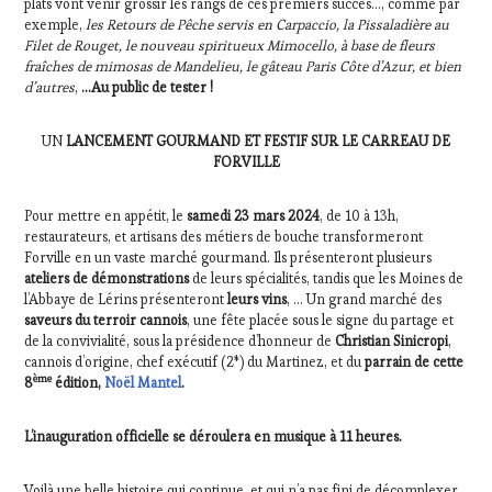
plats vont venir grossir les rangs de ces premiers succès…, comme par
exemple,
les Retours de Pêche servis en Carpaccio, la Pissaladière au
Filet de Rouget, le nouveau spiritueux Mimocello, à base de fleurs
fraîches de mimosas de Mandelieu, le gâteau Paris Côte d’Azur, et bien
d’autres
,
…Au public de tester !
UN
LANCEMENT GOURMAND ET FESTIF SUR LE CARREAU DE
FORVILLE
Pour mettre en appétit, le
samedi 23 mars 2024
, de 10 à 13h,
restaurateurs, et artisans des métiers de bouche transformeront
Forville en un vaste marché gourmand. Ils présenteront plusieurs
ateliers de démonstrations
de leurs spécialités, tandis que les Moines de
l’Abbaye de Lérins présenteront
leurs vins
, … Un grand marché des
saveurs du terroir cannois
, une fête placée sous le signe du partage et
de la convivialité, sous la présidence d’honneur de
Christian Sinicropi
,
cannois d’origine, chef exécutif (2*) du Martinez, et du
parrain de cette
ème
8
édition,
Noël Mantel
.
L’inauguration officielle se déroulera en musique à 11 heures.
Voilà une belle histoire qui continue, et qui n’a pas fini de décomplexer