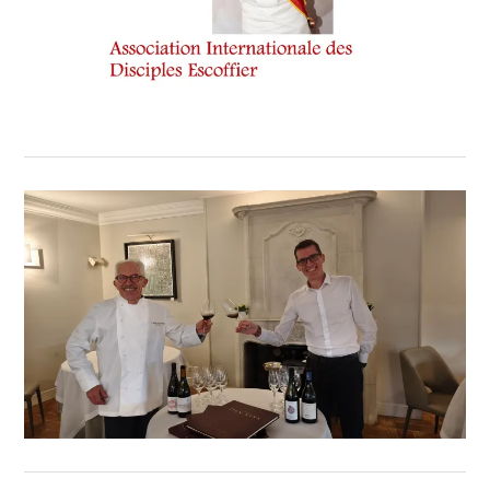
VALÉRIE
MARTIN-
EGO
,
VIN
TOURISME
,
WINE
TASTING
VOUCHER
,
WINE
TOURISM
TOUR
,
APCIG.
L’ASSOCIATION
« LES
GOURMETS
DE
CANNES »
,
CHEF
DE
CUISINE
2
ÉTOILES
AU