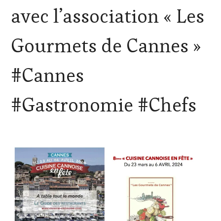
TOURISME
,
avec l’association « Les
EDITION
LES
CLÉS
Gourmets de Cannes »
DU
VIN
ET
#Cannes
DE
LA
HAUTE
#Gastronomie #Chefs
GASTRONOMIE
FRANÇAISE
,
INVITATIONS
&
DÉGUSTATIONS,
WINE
TASTING
,
LIVE
STREAMING
,
MASTERCLASS
,
MÉDIAS,
PRESSE
ÉCRITE,