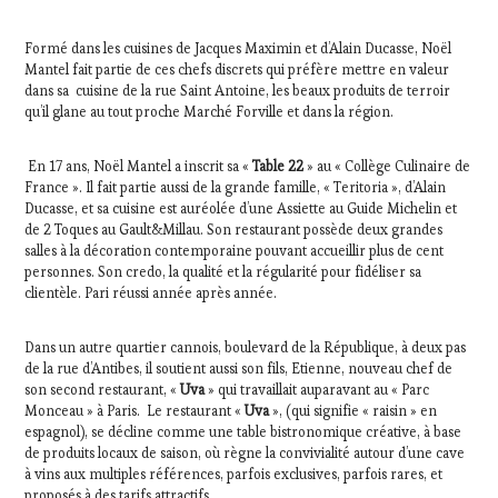
Formé dans les cuisines de Jacques Maximin et d’Alain Ducasse, Noël
Mantel fait partie de ces chefs discrets qui préfère mettre en valeur
dans sa cuisine de la rue Saint Antoine, les beaux produits de terroir
qu’il glane au tout proche Marché Forville et dans la région.
En 17 ans, Noël Mantel a inscrit sa «
Table 22
» au « Collège Culinaire de
France ». Il fait partie aussi de la grande famille, « Teritoria », d’Alain
Ducasse, et sa cuisine est auréolée d’une Assiette au Guide Michelin et
de 2 Toques au Gault&Millau. Son restaurant possède deux grandes
salles à la décoration contemporaine pouvant accueillir plus de cent
personnes. Son credo, la qualité et la régularité pour fidéliser sa
clientèle. Pari réussi année après année.
Dans un autre quartier cannois, boulevard de la République, à deux pas
de la rue d’Antibes, il soutient aussi son fils, Etienne, nouveau chef de
son second restaurant, «
Uva
» qui travaillait auparavant au « Parc
Monceau » à Paris. Le restaurant «
Uva
», (qui signifie « raisin » en
espagnol), se décline comme une table bistronomique créative, à base
de produits locaux de saison, où règne la convivialité autour d’une cave
à vins aux multiples références, parfois exclusives, parfois rares, et
proposés à des tarifs attractifs.