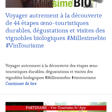
VIN
VIGNOBLES
,
TOURISME
,
WINE
EDITION
TASTING
Voyager autrement à la découverte
LES
VOUCHER
,
CLÉS
de 44 étapes œno-touristiques
WINE
DU
TOURISM
durables, dégustations et visites des
VIN
FAME
,
ET
vignobles biologiques #Millesimebio
WINE
DE
TOURISM
#VinTourisme
LA
TOUR
,
HAUTE
WINETASTINGVOUCHER.COM
GASTRONOMIE
19
FRANÇAISE
,
FÉVRIER
Voyager autrement à la découverte des étapes œno-
INVITATIONS
2023
&
touristiques durables, dégustations et visites des
DÉGUSTATIONS,
vignobles biologiques #Millesimebio #vintourisme
WINE
Voyager autrement à la découverte de 44 é
Continuer de lire
TASTING
,
MASTERCLASS
,
MÉDIAS,
PRESSE
ÉCRITE,
RADIO,