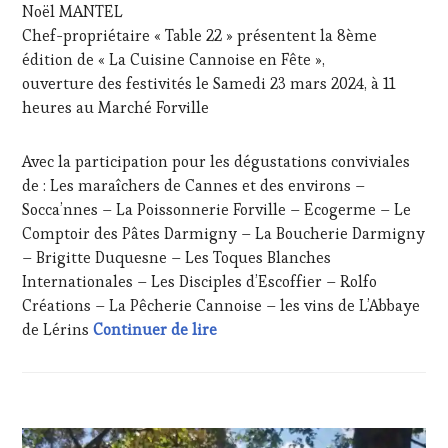
TOURISME
,
Noël MANTEL
PRODUCTEURS
Chef-propriétaire « Table 22 » présentent la 8ème
TERROIR
,
édition de « La Cuisine Cannoise en Fête »,
RESTAURATEUR,
ouverture des festivités le Samedi 23 mars 2024, à 11
CHEF,
heures au Marché Forville
CUISINIER,
ŒNOLOGUE,
SOMMELIER
,
Avec la participation pour les dégustations conviviales
SALONS
de : Les maraîchers de Cannes et des environs –
INTERNATIONAUX
,
Socca’nnes – La Poissonnerie Forville – Ecogerme – Le
VIGNOBLES
,
WINE
Comptoir des Pâtes Darmigny – La Boucherie Darmigny
TOURISM
– Brigitte Duquesne – Les Toques Blanches
FAME
,
Internationales – Les Disciples d’Escoffier – Rolfo
WINE
Créations – La Pêcherie Cannoise – les vins de L’Abbaye
TOURISM
Save the date : Noël Mantel Par
de Lérins
Continuer de lire
TOUR
,
WINETASTINGVOUCHER.COM
ACTUALITÉS
,
CLUB