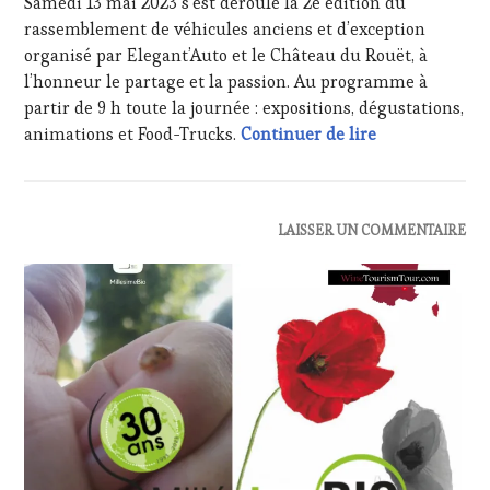
Samedi 13 mai 2023 s’est déroulé la 2e édition du
FRANÇAISE
,
2023
INVITATIONS
rassemblement de véhicules anciens et d’exception
&
organisé par Elegant’Auto et le Château du Rouët, à
DÉGUSTATIONS,
l’honneur le partage et la passion. Au programme à
WINE
partir de 9 h toute la journée : expositions, dégustations,
TASTING
,
Voiture de Ch
animations et Food-Trucks.
Continuer de lire
MÉDIAS,
PRESSE
ÉCRITE,
RADIO,
TV,
ACTUALITÉS
,
LAISSER UN COMMENTAIRE
WEB
,
CLUB
OENOTOURISME
,
:
PARTENAIRES
WINE
VIN
TASTING
TOURISME
,
VOUCHER
,
PRODUCTEURS
CÔTES-
TERROIR
,
DE-
RESTAURATEUR,
PROVENCE
,
CHEF,
DOMAINE
CUISINIER,
VITICOLE,
ŒNOLOGUE,
ADHÉRENT,
SOMMELIER
,