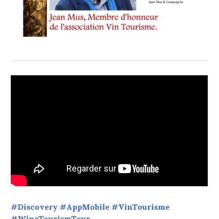
#Discovery #AppMobile #VinTourisme
#WineTourismTour