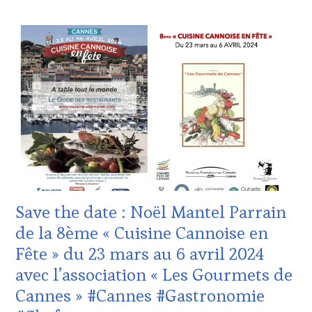
ACTUALITÉS
,
CLUB
:
WINE
TASTING
VOUCHER
,
CÔTES-
DE-
PROVENCE
,
CULTURAL
GUEST
,
DOMAINE
VITICOLE,
ADHÉRENT,
Save the date : Noël Mantel Parrain
VIN
TOURISME
,
de la 8ème « Cuisine Cannoise en
EDITION
Fête » du 23 mars au 6 avril 2024
LES
CLÉS
avec l’association « Les Gourmets de
DU
Cannes » #Cannes #Gastronomie
VIN
ET