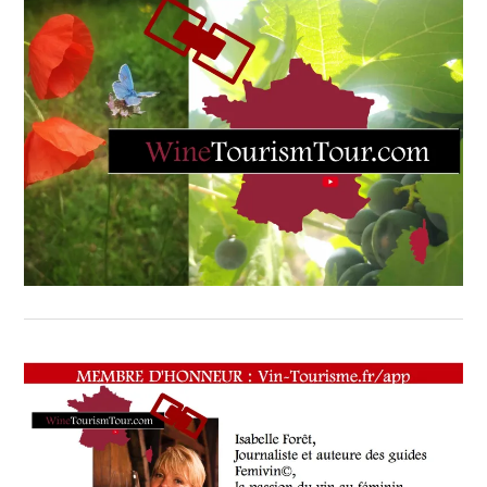
TV,
WEB
,
OENOTOURISME
,
PRODUCTEURS
TERROIR
,
RESTAURATEUR,
CHEF,
CUISINIER,
ŒNOLOGUE,
SOMMELIER
,
SALONS
INTERNATIONAUX
,
VIGNOBLES
,
WINE
TASTING
VOUCHER
,
WINE
TOURISM
FAME
,
WINE
TOURISM
TOUR
,