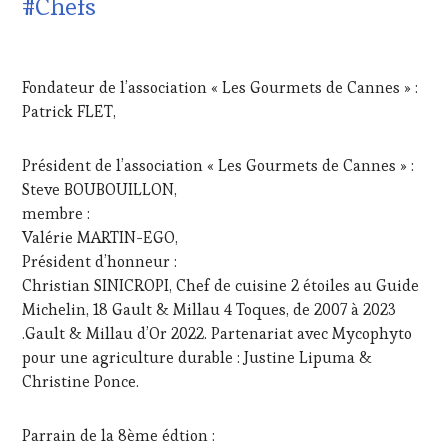
#Chefs
DE
LA
17
HAUTE
MARS
GASTRONOMIE
Fondateur de l’association « Les Gourmets de Cannes » :
2024
FRANÇAISE
,
Patrick FLET,
INVITATIONS
&
DÉGUSTATIONS,
Président de l’association « Les Gourmets de Cannes » :
WINE
Steve BOUBOUILLON,
TASTING
,
membre :
LIVE
Valérie MARTIN-EGO,
STREAMING
,
MASTERCLASS
,
Président d’honneur :
MÉDIAS,
Christian SINICROPI, Chef de cuisine 2 étoiles au Guide
PRESSE
Michelin, 18 Gault & Millau 4 Toques, de 2007 à 2023
ÉCRITE,
.Gault & Millau d’Or 2022. Partenariat avec Mycophyto
RADIO,
pour une agriculture durable : Justine Lipuma &
TV,
WEB
,
Christine Ponce.
OENOTOURISME
,
PARTENAIRES
Parrain de la 8ème édtion :
VIN