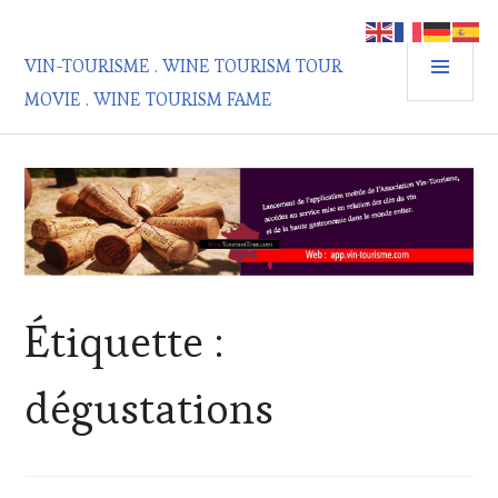
Aller
au
MEN
contenu
VIN-TOURISME . WINE TOURISM TOUR
PRIN
principal
MOVIE . WINE TOURISM FAME
Étiquette :
dégustations