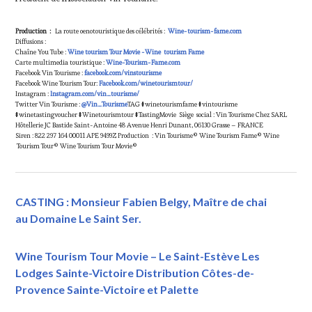
Production :
La route oenotouristique des célébrités :
Wine-tourism-fame.com
Diffusions :
Chaîne You Tube :
Wine tourism Tour Movie -Wine tourism Fame
Carte multimedia touristique :
Wine-Tourism-Fame.com
Facebook Vin Tourisme :
facebook.com/vinstourisme
Facebook Wine Tourism Tour:
Facebook.com/winetourismtour/
Instagram :
Instagram.com/vin_tourisme/
Twitter Vin Tourisme :
@Vin_Tourisme
TAG #winetourismfame #vintourisme
#winetastingvoucher #Winetourismtour #TastingMovie Siège social : Vin Tourisme Chez SARL
Hôtellerie JC Bastide Saint-Antoine 48 Avenue Henri Dunant, 06130 Grasse – FRANCE
Siren : 822 297 164 00011 APE 9499Z Production : Vin Tourisme© Wine Tourism Fame© Wine
Tourism Tour© Wine Tourism Tour Movie©
CASTING : Monsieur Fabien Belgy, Maître de chai
au Domaine Le Saint Ser.
Wine Tourism Tour Movie – Le Saint-Estève Les
Lodges Sainte-Victoire Distribution Côtes-de-
Provence Sainte-Victoire et Palette