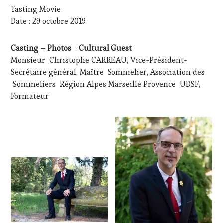
MOVIE
,
Tasting Movie
VIGNOBLES
,
Date : 29 octobre 2019
WINE
TASTING
VOUCHER
,
Casting – Photos
:
Cultural Guest
WINE
Monsieur Christophe CARREAU, Vice-Président-
TOURISM
FAME
,
Secrétaire général, Maître Sommelier, Association des
WINE
Sommeliers Région Alpes Marseille Provence UDSF,
TOURISM
Formateur
TOUR
,
WINE
TOURISM
TOUR
MOVIE
,
WINETASTINGVOUCHER.COM