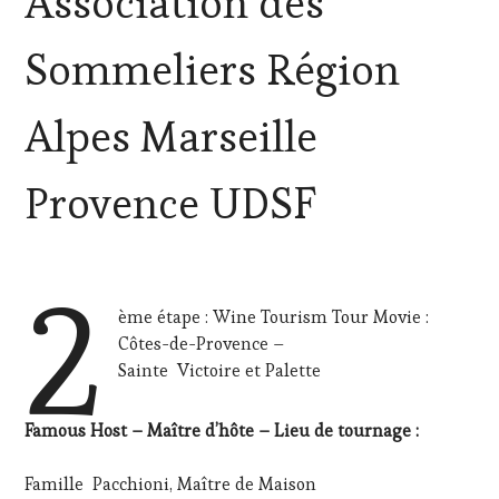
Association des
LES
CLÉS
Sommeliers Région
DU
VIN
ET
Alpes Marseille
DE
LA
HAUTE
Provence UDSF
GASTRONOMIE
FRANÇAISE
,
FAMOUS
HOST
,
2
GUEST
,
INVITATIONS
ème étape : Wine Tourism Tour Movie :
&
Côtes-de-Provence –
DÉGUSTATIONS,
Sainte Victoire et Palette
WINE
TASTING
,
MÉDIAS,
Famous Host – Maître d’hôte – Lieu de tournage :
PRESSE
ÉCRITE,
Famille Pacchioni, Maître de Maison
RADIO,