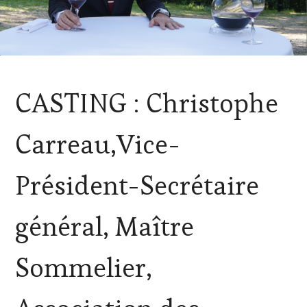
ACTUALITÉS
,
CASTING : Christophe
CLUB
:
WINE
Carreau,Vice-
TASTING
VOUCHER
,
CÔTES-
Président-Secrétaire
DE-
PROVENCE
,
CULTURAL
général, Maître
GUEST
,
DOMAINE
VITICOLE,
Sommelier,
ADHÉRENT,
VIN
TOURISME
,
EDITION