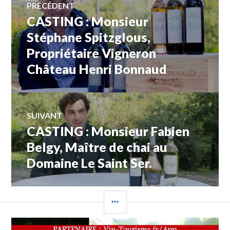
PRÉCÉDENT
CASTING : Monsieur
Article
de
précédent :
Stéphane Spitzglous,
Propriétaire Vigneron
l’article
Château Henri Bonnaud
SUIVANT
CASTING : Monsieur Fabien
Article
Suivant:
Belgy, Maître de chai au
Domaine Le Saint Ser.
COLONNE
LATÉRALE