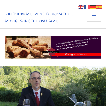
Aller
au
MEN
contenu
VIN-TOURISME . WINE TOURISM TOUR
PRIN
principal
MOVIE . WINE TOURISM FAME