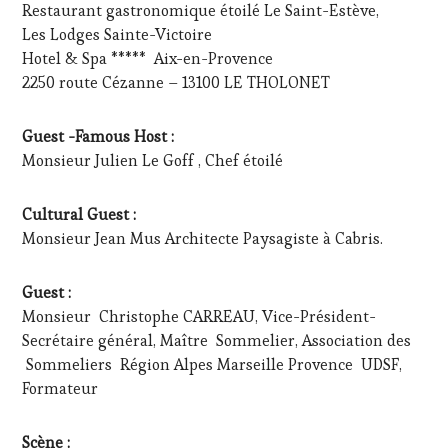
Restaurant gastronomique étoilé Le Saint-Estève,
TV,
WEB
,
Les Lodges Sainte-Victoire
OENOTOURISME
,
Hotel & Spa ***** Aix-en-Provence
PALETTE
,
2250 route Cézanne – 13100 LE THOLONET
PARTENAIRES
VIN
TOURISME
,
Guest -Famous Host :
PRODUCTEURS
Monsieur Julien Le Goff , Chef étoilé
TERROIR
,
PROVENCE
,
RESTAURATEUR,
Cultural Guest :
CHEF,
Monsieur Jean Mus Architecte Paysagiste à Cabris.
CUISINIER,
ŒNOLOGUE,
SOMMELIER
,
Guest :
SAINTE-
Monsieur Christophe CARREAU, Vice-Président-
VICTOIRE
,
Secrétaire général, Maître Sommelier, Association des
SALONS
Sommeliers Région Alpes Marseille Provence UDSF,
INTERNATIONAUX
,
Formateur
SPOT
BY
,
TASTING
Scène :