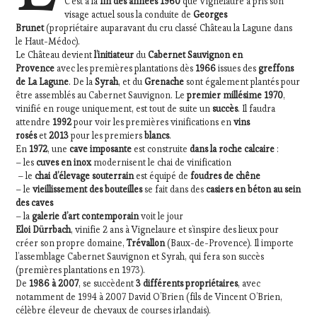
C’est à la
fin des années 1960
que Vignelaure a pris son
visage actuel sous la conduite de
Georges
Brunet
(propriétaire auparavant du cru classé Château la Lagune dans
le Haut-Médoc).
Le Château devient
l’initiateur
du
Cabernet Sauvignon en
Provence
avec les premières plantations dès
1966
issues des
greffons
de La Lagune
. De la
Syrah
, et du
Grenache
sont également plantés pour
être assemblés au Cabernet Sauvignon. Le
premier millésime 1970
,
vinifié en rouge uniquement, est tout de suite un
succès
. Il faudra
attendre
1992
pour voir les premières vinifications en
vins
rosés
et
2013
pour les premiers
blancs
.
En
1972
, une
cave imposante
est construite
dans la roche calcaire
:
– les
cuves en inox
modernisent le chai de vinification
– le
chai d’élevage souterrain
est équipé de
foudres de chêne
– le
vieillissement des bouteilles
se fait dans des
casiers en béton
au sein
des caves
– la
galerie d’art contemporain
voit le jour
Eloi Dürrbach
, vinifie 2 ans à Vignelaure et s’inspire des lieux pour
créer son propre domaine,
Trévallon
(Baux-de-Provence). Il importe
l’assemblage Cabernet Sauvignon et Syrah, qui fera son succès
(premières plantations en 1973).
De
1986 à 2007
, se succèdent
3 différents propriétaires
, avec
notamment de 1994 à 2007 David O’Brien (fils de Vincent O’Brien,
célèbre éleveur de chevaux de courses irlandais).