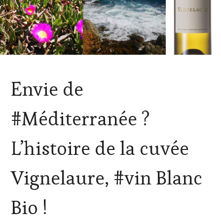
ACTUALITÉS
,
Envie de
CLUB
:
WINE
#Méditerranée ?
TASTING
VOUCHER
,
CÔTES-
L’histoire de la cuvée
DE-
PROVENCE
,
DOMAINE
Vignelaure, #vin Blanc
VITICOLE,
ADHÉRENT,
VIN
Bio !
TOURISME
,
INVITATIONS