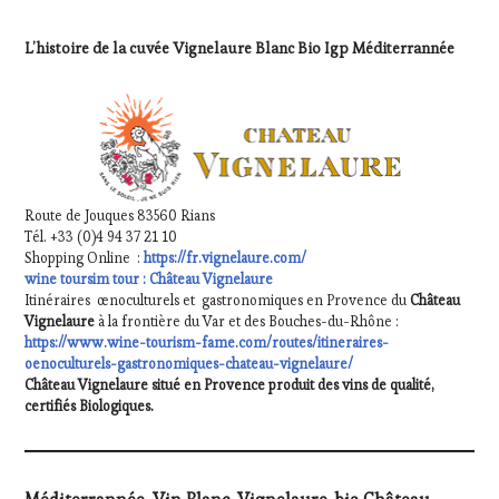
&
DÉGUSTATIONS,
L’histoire de la cuvée Vignelaure Blanc Bio Igp Méditerrannée
WINE
TASTING
,
MÉDIAS,
PRESSE
ÉCRITE,
RADIO,
TV,
WEB
,
Route de Jouques 83560 Rians
OENOTOURISME
,
Tél. +33 (0)4 94 37 21 10
PARTENAIRES
Shopping Online :
https://fr.vignelaure.com/
VIN
wine toursim tour : Château Vignelaure
TOURISME
,
Itinéraires œnoculturels et gastronomiques en Provence du
Château
PRODUCTEURS
Vignelaure
à la frontière du Var et des Bouches-du-Rhône :
TERROIR
https://www.wine-tourism-fame.com/routes/itineraires-
,
oenoculturels-gastronomiques-chateau-vignelaure/
RESTAURATEUR,
Château Vignelaure situé en Provence produit des vins de qualité,
CHEF,
certifiés Biologiques.
CUISINIER,
ŒNOLOGUE,
SOMMELIER
,
SALONS
INTERNATIONAUX
,