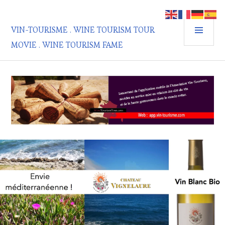
Aller
au
MEN
contenu
VIN-TOURISME . WINE TOURISM TOUR
PRIN
principal
MOVIE . WINE TOURISM FAME