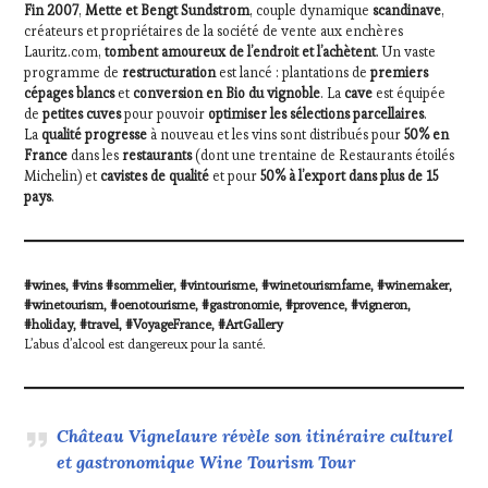
Fin 2007
,
Mette et Bengt Sundstrom
, couple dynamique
scandinave
,
créateurs et propriétaires de la société de vente aux enchères
Lauritz.com,
tombent amoureux de l’endroit et l’achètent
. Un vaste
programme de
restructuration
est lancé : plantations de
premiers
cépages blancs
et
conversion en Bio du vignoble
. La
cave
est équipée
de
petites cuves
pour pouvoir
optimiser les sélections parcellaires
.
La
qualité progresse
à nouveau et les vins sont distribués pour
50% en
France
dans les
restaurants
(dont une trentaine de Restaurants étoilés
Michelin) et
cavistes de qualité
et pour
50% à l’export dans plus de 15
pays
.
#wines, #vins #sommelier, #vintourisme, #winetourismfame, #winemaker,
#winetourism, #oenotourisme, #gastronomie, #provence, #vigneron,
#holiday, #travel, #VoyageFrance, #ArtGallery
L’abus d’alcool est dangereux pour la santé.
Château Vignelaure révèle son itinéraire culturel
et gastronomique Wine Tourism Tour