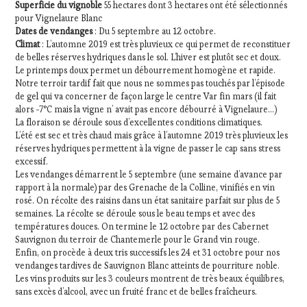
Superficie du vignoble
55 hectares dont 3 hectares ont été sélectionnés
pour Vignelaure Blanc
Dates de vendanges
: Du 5 septembre au 12 octobre.
Climat
: L’automne 2019 est très pluvieux ce qui permet de reconstituer
de belles réserves hydriques dans le sol. L’hiver est plutôt sec et doux.
Le printemps doux permet un débourrement homogène et rapide.
Notre terroir tardif fait que nous ne sommes pas touchés par l’épisode
de gel qui va concerner de façon large le centre Var fin mars (il fait
alors -7°C mais la vigne n’ avait pas encore débourré à Vignelaure…)
La floraison se déroule sous d’excellentes conditions climatiques.
L’été est sec et très chaud mais grâce à l’automne 2019 très pluvieux les
réserves hydriques permettent à la vigne de passer le cap sans stress
excessif.
Les vendanges démarrent le 5 septembre (une semaine d’avance par
rapport à la normale) par des Grenache de la Colline, vinifiés en vin
rosé. On récolte des raisins dans un état sanitaire parfait sur plus de 5
semaines. La récolte se déroule sous le beau temps et avec des
températures douces. On termine le 12 octobre par des Cabernet
Sauvignon du terroir de Chantemerle pour le Grand vin rouge.
Enfin, on procède à deux tris successifs les 24 et 31 octobre pour nos
vendanges tardives de Sauvignon Blanc atteints de pourriture noble.
Les vins produits sur les 3 couleurs montrent de très beaux équilibres,
sans excès d’alcool, avec un fruité franc et de belles fraîcheurs.