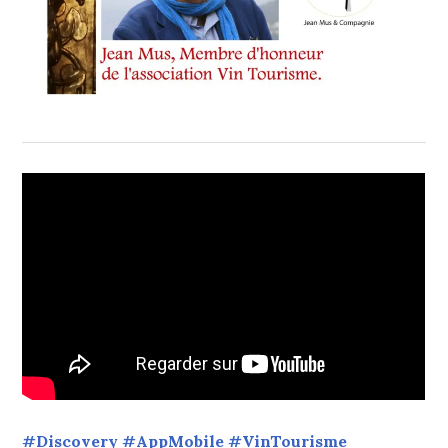
#Discovery #AppMobile #VinTourisme