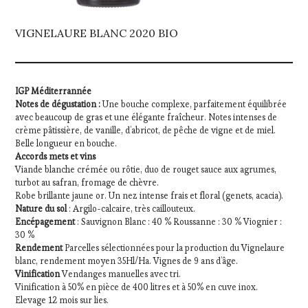
VIGNELAURE BLANC 2020 BIO
IGP Méditerrannée
Notes de dégustation :
Une bouche complexe, parfaitement équilibrée
avec beaucoup de gras et une élégante fraîcheur. Notes intenses de
crème pâtissière, de vanille, d’abricot, de pêche de vigne et de miel.
Belle longueur en bouche.
Accords mets et vins
Viande blanche crémée ou rôtie, duo de rouget sauce aux agrumes,
turbot au safran, fromage de chèvre.
Robe brillante jaune or. Un nez intense frais et floral (genets, acacia).
Nature du sol
: Argilo-calcaire, très caillouteux.
Encépagement
: Sauvignon Blanc : 40 % Roussanne : 30 % Viognier :
30 %
Rendement
Parcelles sélectionnées pour la production du Vignelaure
blanc, rendement moyen 35Hl/Ha. Vignes de 9 ans d’âge.
Vinification
Vendanges manuelles avec tri.
Vinification à 50% en pièce de 400 litres et à 50% en cuve inox.
Elevage 12 mois sur lies.