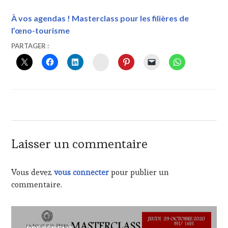
À vos agendas ! Masterclass pour les filières de
l’œno-tourisme
9
VINTOURISME
PARTAGER :
OCTOBRE
INSTAGRAM
2020
Laisser un commentaire
Vous devez
vous connecter
pour publier un
commentaire.
Navigation