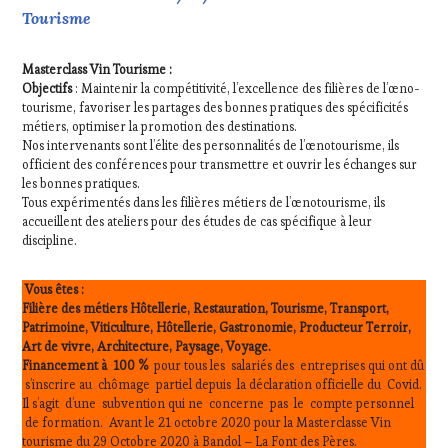
ÉCRITE,
Tourisme
RADIO,
TV,
WEB
,
Masterclass Vin Tourisme :
OENOTOURISME
,
Objectifs
: Maintenir la compétitivité, l’excellence des filières de l’œno-
PARTENAIRES
tourisme, favoriser les partages des bonnes pratiques des spécificités
VIN
métiers, optimiser la promotion des destinations.
TOURISME
,
Nos intervenants sont l’élite des personnalités de l’œnotourisme, ils
PRODUCTEURS
officient des conférences pour transmettre et ouvrir les échanges sur
TERROIR
,
les bonnes pratiques.
RESTAURATEUR,
Tous expérimentés dans les filières métiers de l’œnotourisme, ils
accueillent des ateliers pour des études de cas spécifique à leur
CHEF,
discipline.
CUISINIER,
ŒNOLOGUE,
SOMMELIER
,
Vous êtes :
SALONS
Filière des métiers Hôtellerie, Restauration, Tourisme, Transport,
INTERNATIONAUX
,
Patrimoine, Viticulture, Hôtellerie, Gastronomie, Producteur Terroir,
VIGNOBLES
,
Art de vivre, Architecture, Paysage, Voyage.
WINE
Financement à 100 %
pour tous les salariés des entreprises qui ont dû
TASTING
s’inscrire au chômage partiel depuis la déclaration officielle du Covid.
VOUCHER
,
Il s’agit d’une subvention qui ne concerne pas le compte personnel
WINE
de formation. Avant le 21 octobre 2020 pour la Masterclasse Vin
tourisme du 29 Octobre 2020 à Bandol – La Font des Pères.
TOURISM