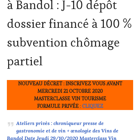
à Bandol : J-10 dépôt
ADHÉRENT,
VIN
TOURISME
,
dossier financé à 100 %
EDITION
LES
CLÉS
subvention chômage
DU
VIN
ET
partiel
DE
LA
HAUTE
GASTRONOMIE
NOUVEAU DÉCRET : INSCRIVEZ VOUS AVANT
FRANÇAISE
,
MERCREDI 21 OCTOBRE 2020
INVITATIONS
&
MASTERCLASSE VIN TOURISME
DÉGUSTATIONS,
FORMULE PRIVÉE
:
CLIQUEZ
WINE
TASTING
,
MASTERCLASS
,
Ateliers privés : chroniqueur presse de
MÉDIAS,
gastronomie et de vin + œnologie des Vins de
PRESSE
Bandol Date Jeudi 29/10/2020 Masterclass Vin