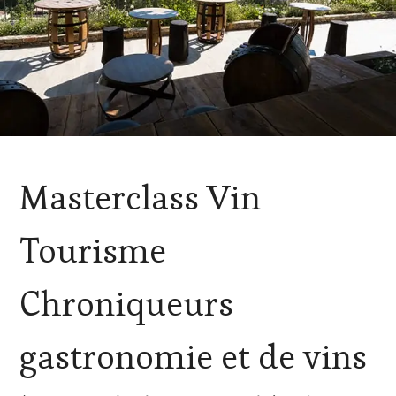
ACTUALITÉS
,
Masterclass Vin
CHALLENGE
HORS
ZONE
Tourisme
DE
CONFORT
,
CLUB
Chroniqueurs
:
WINE
TASTING
gastronomie et de vins
VOUCHER
,
DOMAINE
VITICOLE,