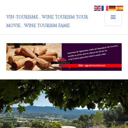
Aller
au
MEN
contenu
VIN-TOURISME . WINE TOURISM TOUR
PRIN
principal
MOVIE . WINE TOURISM FAME