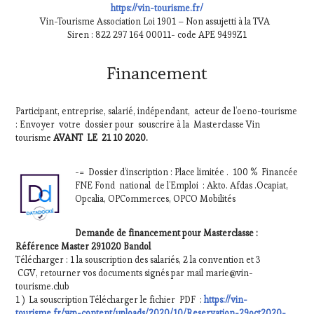
https://vin-tourisme.fr/
Vin-Tourisme Association Loi 1901 – Non assujetti à la TVA
Siren : 822 297 164 00011- code APE 9499Z1
Financement
Participant, entreprise, salarié, indépendant, acteur de l’oeno-tourisme
: Envoyer votre dossier pour souscrire à la Masterclasse Vin
tourisme
AVANT LE 21 10 2020.
-= Dossier d’inscription : Place limitée . 100 % Financée
FNE Fond national de l’Emploi : Akto. Afdas .Ocapiat,
Opcalia, OPCommerces, OPCO Mobilités
Demande de financement pour Masterclasse :
Référence Master 291020 Bandol
Télécharger : 1 la souscription des salariés, 2 la convention et 3
CGV, retourner vos documents signés par mail marie@vin-
tourisme.club
1 ) La souscription Télécharger le fichier PDF :
https://vin-
tourisme.fr/wp-content/uploads/2020/10/Reservation-29oct2020-