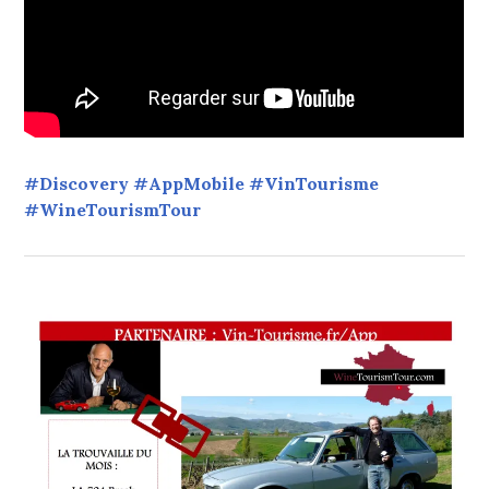
#Discovery #AppMobile #VinTourisme
#WineTourismTour