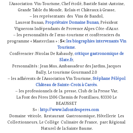
l’Association Vin-Tourisme, Chef étoilé, Bastide Saint-Antoine,
Grande Table du Monde, Relais et Châteaux à Grasse,
– les représentants des Vins de Bandol,
Laurent Bunan,
Propriétaire Domaine Bunan
, Président
Vignerons Indépendants de Provence Alpes Côte-d’Azur.
– les personnalités de l’œno-tourisme et conférenciers du
programme « Masterclass » :
S+:
les biographies intervenants Vin
Tourisme
.
Conférencier :Nicolas De Rabaudy,
critique gastronomique de
Slate.fr
,
Personnalités : Jean Mus, Ambassadeur des Jardins, Jacques
Bally, Le tourisme Gourmand 2.0
– les adhérents de l’Association Vin Tourisme,
Stéphane Pélépol
Château de Sainte-Croix à Carcès
.
– les professionnels de la presse, Club de la Presse Var,
La Font des Pères 1306 Chemin de Pontillaou, 83330 Le
BEAUSSET
S+ :
http://www.lafontdesperes.com
Domaine viticole, Restaurant Gastronomique, Hôtellerie Les
Collectionneurs, Le Collège Culinaire de France, parc Régional
Naturel de la Sainte Baume.