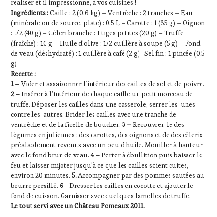
réaliser et il impressionne, à vos cuisines !
Ingrédients :
Caille : 2 (0.6 kg) – Ventrèche : 2 tranches – Eau
(minérale ou de source, plate) : 0.5 L – Carotte : 1 (35 g) – Oignon
: 1/2 (40 g) – Céleri branche : 1 tiges petites (20 g) – Truffe
(fraîche) : 10 g – Huile d’olive : 1/2 cuillère à soupe (5 g) – Fond
de veau (déshydraté) : 1 cuillère à café (2 g) -Sel fin : 1 pincée (0.5
g)
Recette :
1 –
Vider et assaisonner l’intérieur des cailles de sel et de poivre.
2 –
Insérer à l’intérieur de chaque caille un petit morceau de
truffe. Déposer les cailles dans une casserole, serrer les-unes
contre les-autres. Brider les cailles avec une tranche de
ventrèche et de la ficelle de boucher.
3 –
Recouvrer-le des
légumes en juliennes : des carottes, des oignons et de des céleris
préalablement revenus avec un peu d’huile. Mouiller à hauteur
avec le fond brun de veau.
4 –
Porter à ébullition puis baisser le
feu et laisser mijoter jusqu’à ce que les cailles soient cuites,
environ 20 minutes.
5.
Accompagner par des pommes sautées au
beurre persillé.
6 –
Dresser les cailles en cocotte et ajouter le
fond de cuisson. Garnisser avec quelques lamelles de truffe.
Le tout servi avec un Château Pomeaux 2011.