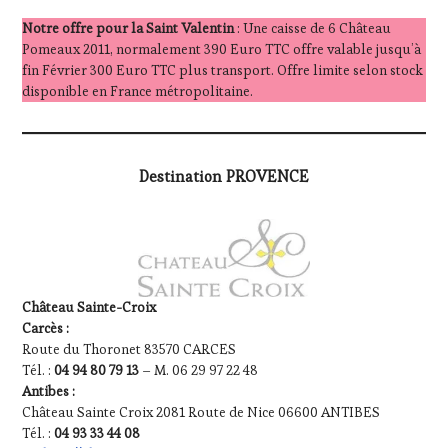
Notre offre pour la Saint Valentin
: Une caisse de 6 Château
Pomeaux 2011, normalement 390 Euro TTC offre valable jusqu’à
fin Février 300 Euro TTC plus transport. Offre limite selon stock
disponible en France métropolitaine.
Destination PROVENCE
Château Sainte-Croix
Carcès :
Route du Thoronet 83570 CARCES
Tél. :
04 94 80 79 13
– M. 06 29 97 22 48
Antibes :
Château Sainte Croix 2081 Route de Nice 06600 ANTIBES
Tél. :
04 93 33 44 08