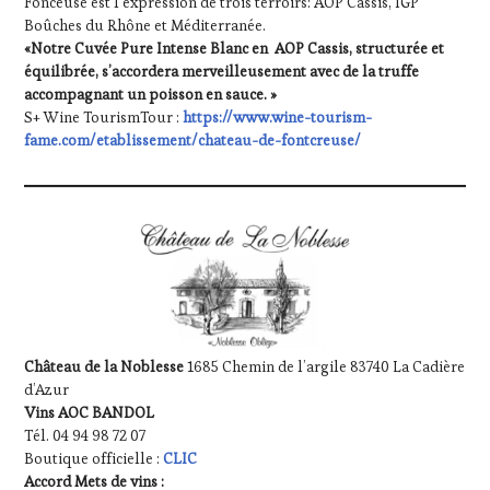
Fonceuse est l’expression de trois terroirs: AOP Cassis, IGP
Boûches du Rhône et Méditerranée.
«Notre Cuvée Pure Intense Blanc en AOP Cassis, structurée et
équilibrée, s’accordera merveilleusement avec de la truffe
accompagnant un poisson en sauce. »
S+ Wine TourismTour :
https://www.wine-tourism-
fame.com/etablissement/chateau-de-fontcreuse/
Château de la Noblesse
1685 Chemin de l’argile 83740 La Cadière
d’Azur
Vins AOC BANDOL
Tél. 04 94 98 72 07
Boutique officielle :
CLIC
Accord Mets de vins :