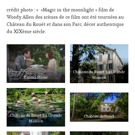
ÉCRITE,
RADIO,
crédit photo : « »Magic in the moonlight » film de
TV,
Woody Allen des scènes de ce film ont été tournées au
WEB
,
Château du Rouët et dans son Parc, décor authentique
OENOTOURISME
,
PARTENAIRES
du XIXème siècle.
VIN
TOURISME
,
PRODUCTEURS
TERROIR
,
RESTAURATEUR,
CHEF,
Château du Rouet La Grande
CUISINIER,
Emma Stone
Maison
ŒNOLOGUE,
SOMMELIER
,
VIGNOBLES
,
WINE
TASTING
VOUCHER
,
WINE
Château du Rouet La Grande
Château duRouêt
TOURISM
Maison
FAME
,
WINE