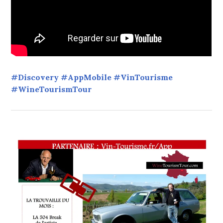
#Discovery #AppMobile #VinTourisme
#WineTourismTour