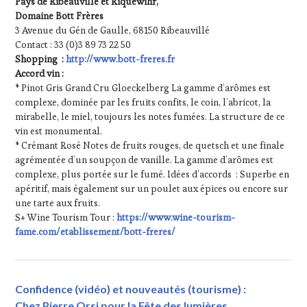
Pays de Ribeauvillé et Riquewihr,
Domaine Bott Frères
3 Avenue du Gén de Gaulle, 68150 Ribeauvillé
Contact : 33 (0)3 89 73 22 50
Shopping :
http://www.bott-freres.fr
Accord vin :
* Pinot Gris Grand Cru Gloeckelberg La gamme d’arômes est
complexe, dominée par les fruits confits, le coin, l’abricot, la
mirabelle, le miel, toujours les notes fumées. La structure de ce
vin est monumental.
* Crémant Rosé Notes de fruits rouges, de quetsch et une finale
agrémentée d’un soupçon de vanille. La gamme d’arômes est
complexe, plus portée sur le fumé. Idées d’accords : Superbe en
apéritif, mais également sur un poulet aux épices ou encore sur
une tarte aux fruits.
S+ Wine Tourism Tour :
https://www.wine-tourism-
fame.com/etablissement/bott-freres/
Confidence (vidéo) et nouveautés (tourisme) :
Chez Pierre Orsi pour la Fête des lumières