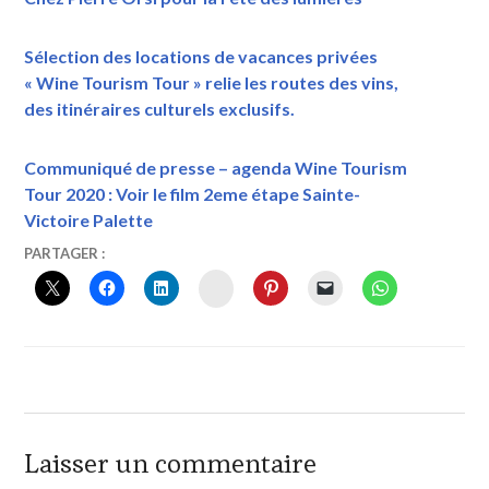
Sélection des locations de vacances privées
« Wine Tourism Tour » relie les routes des vins,
des itinéraires culturels exclusifs.
Communiqué de presse – agenda Wine Tourism
Tour 2020 : Voir le film 2eme étape Sainte-
Victoire Palette
11
VINTOURISME
BOTT
PARTAGER :
FÉVRIER
FRÈRES
,
INSTAGRAM
2021
CHÂTEAU
DE
FONTCREUSE
,
CHÂTEAU
DE
LA
NOBLESSE
,
CHÂTEAU
Laisser un commentaire
LA