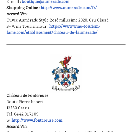
E-mail :
boutique@aumerade.com
Shopping Online
:
http://www.aumerade.com/fr/
Accord Vin :
Cuvée Aumérade Style Rosé millésime 2020, Cru Classé.
S+ Wine TourismTour :
https://www.wine-tourism-
fame.com/etablissement/chateau-de-laumerade/
Château de Fontcreuse
Route Pierre Imbert
13260 Cassis
Tél. 04 42 01 71 09
w.
http://www.fontcreuse.com
Accord Vin :