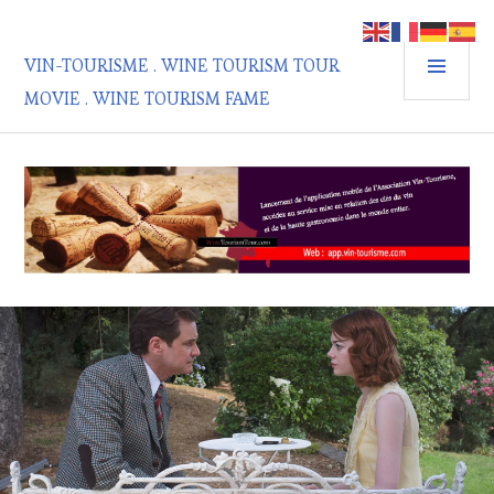
Aller
au
MEN
contenu
VIN-TOURISME . WINE TOURISM TOUR
PRIN
principal
MOVIE . WINE TOURISM FAME