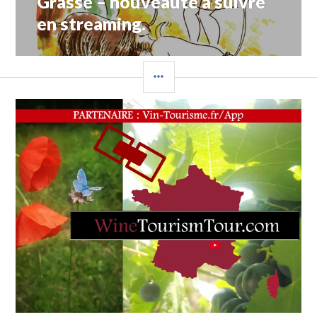
Grasse – nouveauté à suivre
WOODY
en streaming.
ALLEN
COLONNE
LATÉRALE