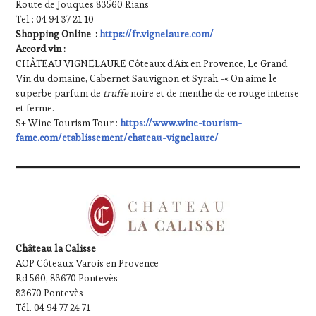
Route de Jouques 83560 Rians
Tel : 04 94 37 21 10
Shopping Online :
https://fr.vignelaure.com/
Accord vin :
CHÂTEAU VIGNELAURE Côteaux d’Aix en Provence, Le Grand
Vin du domaine, Cabernet Sauvignon et Syrah -« On aime le
superbe parfum de
truffe
noire et de menthe de ce rouge intense
et ferme.
S+ Wine Tourism Tour :
https://www.wine-tourism-
fame.com/etablissement/chateau-vignelaure/
Château la Calisse
AOP Côteaux Varois en Provence
Rd 560, 83670 Pontevès
83670 Pontevès
Tél. 04 94 77 24 71