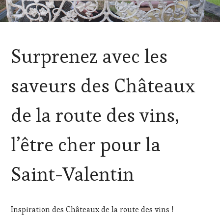
ACTUALITÉS
,
Surprenez avec les
CLUB
:
WINE
saveurs des Châteaux
TASTING
VOUCHER
,
DOMAINE
de la route des vins,
VITICOLE,
ADHÉRENT,
VIN
l’être cher pour la
TOURISME
,
INVITATIONS
&
Saint-Valentin
DÉGUSTATIONS,
WINE
TASTING
,
MÉDIAS,
Inspiration des Châteaux de la route des vins !
PRESSE