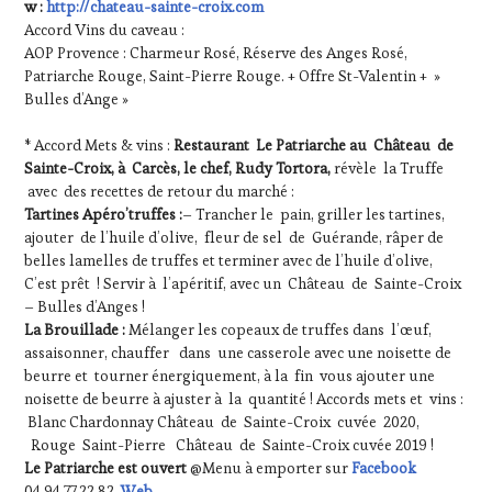
w :
http://chateau-sainte-croix.com
Accord Vins du caveau :
AOP Provence : Charmeur Rosé, Réserve des Anges Rosé,
Patriarche Rouge, Saint-Pierre Rouge. + Offre St-Valentin + »
Bulles d’Ange »
* Accord Mets & vins :
Restaurant Le Patriarche au Château de
Sainte-Croix, à Carcès, le chef, Rudy Tortora,
révèle la Truffe
avec des recettes de retour du marché :
Tartines Apéro’truffes :
– Trancher le pain, griller les tartines,
ajouter de l’huile d’olive, fleur de sel de Guérande, râper de
belles lamelles de truffes et terminer avec de l’huile d’olive,
C’est prêt ! Servir à l’apéritif, avec un Château de Sainte-Croix
– Bulles d’Anges !
La Brouillade :
Mélanger les copeaux de truffes dans l’œuf,
assaisonner, chauffer dans une casserole avec une noisette de
beurre et tourner énergiquement, à la fin vous ajouter une
noisette de beurre à ajuster à la quantité ! Accords mets et vins :
Blanc Chardonnay Château de Sainte-Croix cuvée 2020,
Rouge Saint-Pierre Château de Sainte-Croix cuvée 2019 !
Le Patriarche est ouvert
@Menu à emporter sur
Facebook
04.94.77.22.82.
Web