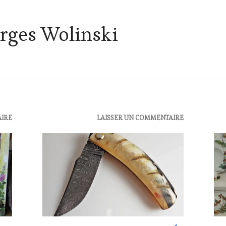
rges Wolinski
AIRE
ACTUALITÉS
,
LAISSER UN COMMENTAIRE
ACT
CLUB
CLU
:
:
WINE
WI
TASTING
TAS
VOUCHER
,
VO
DOMAINE
EDI
VITICOLE,
LES
ADHÉRENT,
CLÉ
VIN
DU
TOURISME
,
VIN