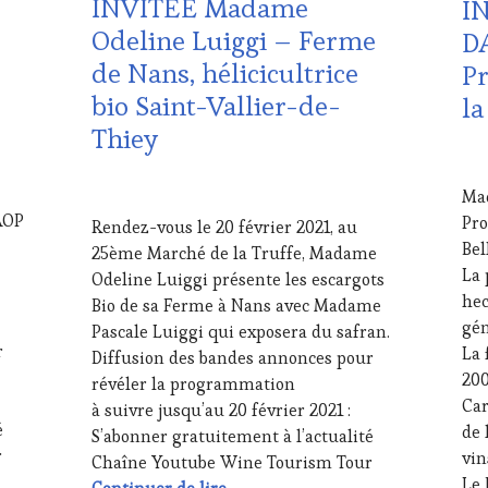
INVITÉE Madame
I
DÉGUSTATIONS,
ST
Odeline Luiggi – Ferme
WINE
OE
D
TASTING
,
PR
de Nans, hélicicultrice
Pr
LIVE
TER
bio Saint-Vallier-de-
STREAMING
,
SA
la
MASTERCLASS
,
IN
Thiey
MÉDIAS,
VIG
14
PRESSE
WI
FÉV
ÉCRITE,
TAS
15
Ma
202
RADIO,
VO
FÉVRIER
 AOP
Pro
Rendez-vous le 20 février 2021, au
TV,
WI
2021
Bel
25ème Marché de la Truffe, Madame
WEB
,
TO
La 
OENOTOURISME
,
FA
Odeline Luiggi présente les escargots
PARTENAIRES
WI
hec
Bio de sa Ferme à Nans avec Madame
VIN
TO
gén
Pascale Luiggi qui exposera du safran.
TOURISME
,
TO
r
La 
Diffusion des bandes annonces pour
PRODUCTEURS
WI
200
révéler la programmation
TERROIR
,
Car
RESTAURATEUR,
à suivre jusqu’au 20 février 2021 :
CHEF,
é
de 
S’abonner gratuitement à l’actualité
CUISINIER,
r
vin
Chaîne Youtube Wine Tourism Tour
ŒNOLOGUE,
 INVITÉ Monsieur Erwann Le Negrate – Propriétaire Domaine du 
Le
20 février 2021 – INVITÉE Madame