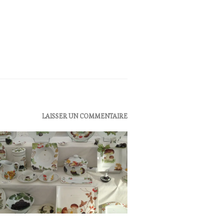
UALITÉS
,
LAISSER UN COMMENTAIRE
B
NE
TING
UCHER
,
TION
S