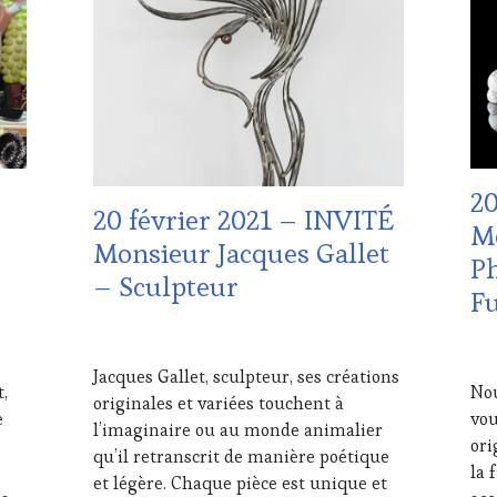
WINE
WI
TASTING
TAS
VOUCHER
,
VO
EDITION
DO
LES
VIT
CLÉS
AD
DU
VIN
VIN
TO
20
ET
EDI
20 février 2021 – INVITÉ
DE
LES
M
LA
CLÉ
Monsieur Jacques Gallet
Ph
HAUTE
DU
– Sculpteur
GASTRONOMIE
VIN
F
FRANÇAISE
,
ET
INVITATIONS
DE
15
&
LA
15
FÉVRIER
DÉGUSTATIONS,
HA
FÉV
Jacques Gallet, sculpteur, ses créations
2021
,
Nou
WINE
GA
202
originales et variées touchent à
e
vou
TASTING
,
FRA
l’imaginaire ou au monde animalier
LIVE
INV
ori
qu’il retranscrit de manière poétique
STREAMING
,
&
la 
et légère. Chaque pièce est unique et
MÉDIAS,
DÉG