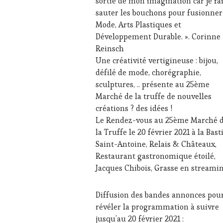
sortie de mon imagination car je fa
WINE
sauter les bouchons pour fusionner
TASTING
,
Mode, Arts Plastiques et
LIVE
STREAMING
,
Développement Durable. ». Corinne
MÉDIAS,
Reinsch
PRESSE
Une créativité vertigineuse : bijou,
ÉCRITE,
défilé de mode, chorégraphie,
RADIO,
sculptures, .. présente au 25ème
TV,
WEB
,
Marché de la truffe de nouvelles
OENOTOURISME
,
créations ? des idées !
PARTENAIRES
Le Rendez-vous au 25ème Marché 
VIN
la Truffe le 20 février 2021 à la Bast
TOURISME
,
Saint-Antoine, Relais & Châteaux,
PRODUCTEURS
TERROIR
,
Restaurant gastronomique étoilé,
RESTAURATEUR,
Jacques Chibois, Grasse en streamin
CHEF,
CUISINIER,
ŒNOLOGUE,
Diffusion des bandes annonces pou
SOMMELIER
,
révéler la programmation à suivre
SALONS
jusqu’au 20 février 2021 :
INTERNATIONAUX
,