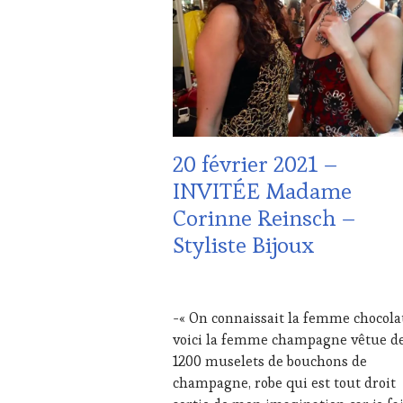
WINE
TASTING
VOUCHER
,
DOMAINE
VITICOLE,
ADHÉRENT,
VIN
TOURISME
,
20 février 2021 –
EDITION
LES
INVITÉE Madame
CLÉS
Corinne Reinsch –
DU
VIN
Styliste Bijoux
ET
DE
LA
15
HAUTE
FÉVRIER
-« On connaissait la femme chocolat
GASTRONOMIE
2021
voici la femme champagne vêtue d
FRANÇAISE
,
INVITATIONS
1200 muselets de bouchons de
&
champagne, robe qui est tout droit
DÉGUSTATIONS,