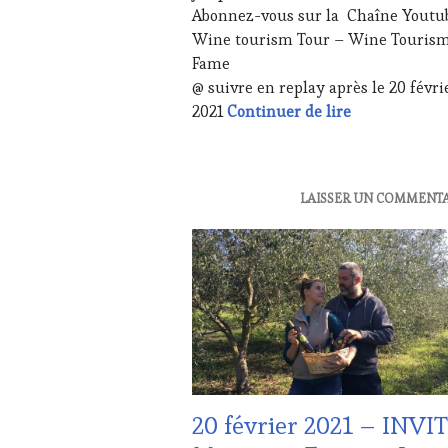
Abonnez-vous sur la Chaîne Youtu
WINE
Wine tourism Tour – Wine Touris
TASTING
VOUCHER
,
Fame
WINETASTINGVOUCHER.COM
@ suivre en replay après le 20 févri
20 février 20
2021
Continuer de lire
ACTUALITÉS
,
LAISSER UN COMMENT
DOMAINE
VITICOLE,
ADHÉRENT,
VIN
TOURISME
,
EDITION
LES
CLÉS
DU
VIN
20 février 2021 – INVI
ET
DE