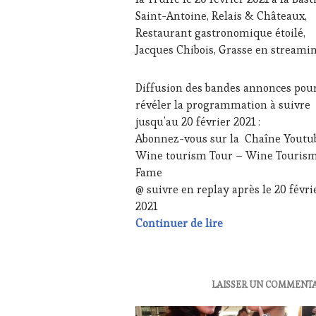
ŒNOLOGUE,
Saint-Antoine, Relais & Châteaux,
SOMMELIER
,
Restaurant gastronomique étoilé,
SALONS
Jacques Chibois, Grasse en streamin
INTERNATIONAUX
,
WINE
TASTING
Diffusion des bandes annonces pou
VOUCHER
,
révéler la programmation à suivre
WINE
jusqu’au 20 février 2021 :
TOURISM
Abonnez-vous sur la Chaîne Youtu
FAME
,
WINE
Wine tourism Tour – Wine Touris
TOURISM
Fame
TOUR
,
@ suivre en replay après le 20 févri
WINETASTINGVOUCHER.COM
2021
20 février 2021 –
Continuer de lire
ACTUALITÉS
,
LAISSER UN COMMENT
CLUB
: