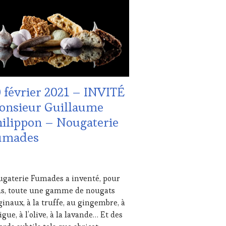
NE
TING
UCHER
,
MAINE
ICOLE,
HÉRENT,
URISME
,
 février 2021 – INVITÉ
TION
onsieur Guillaume
S
ilippon – Nougaterie
umades
UTE
RIER
gaterie Fumades a inventé, pour
STRONOMIE
1
s, toute une gamme de nougats
NÇAISE
,
ITATIONS
ginaux, à la truffe, au gingembre, à
figue, à l’olive, à la lavande… Et des
USTATIONS,