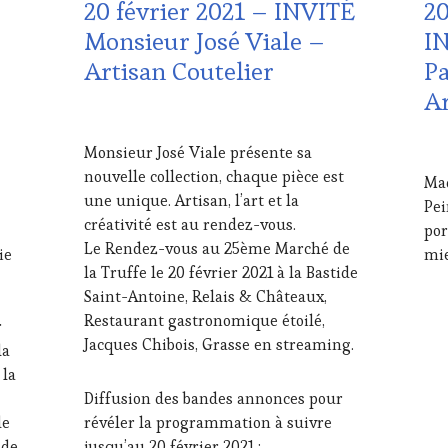
20 février 2021 – INVITÉ
20
EDITION
ET
LES
DE
Monsieur José Viale –
I
CLÉS
LA
Artisan Coutelier
Pa
DU
HA
VIN
GA
Ar
ET
FRA
15
DE
INV
FÉVRIER
LA
&
15
Monsieur José Viale présente sa
2021
HAUTE
DÉG
FÉV
nouvelle collection, chaque pièce est
Mad
GASTRONOMIE
WI
202
une unique. Artisan, l’art et la
Pei
FRANÇAISE
,
TAS
créativité est au rendez-vous.
INVITATIONS
LIV
por
&
ST
Le Rendez-vous au 25ème Marché de
ie
mie
DÉGUSTATIONS,
MÉD
la Truffe le 20 février 2021 à la Bastide
WINE
PRE
Saint-Antoine, Relais & Châteaux,
TASTING
,
ÉCR
Restaurant gastronomique étoilé,
r
LIVE
RAD
Jacques Chibois, Grasse en streaming.
STREAMING
,
TV,
la
MÉDIAS,
WE
 la
PRESSE
OE
Diffusion des bandes annonces pour
ÉCRITE,
PAR
de
révéler la programmation à suivre
RADIO,
VIN
ide
jusqu’au 20 février 2021 :
TV,
TO