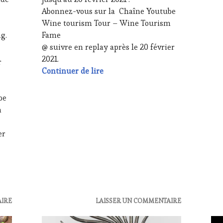
WEB
,
PR
Abonnez-vous sur la Chaîne Youtube
OENOTOURISME
,
TER
Wine tourism Tour – Wine Tourism
PARTENAIRES
SA
g.
Fame
VIN
IN
@ suivre en replay après le 20 février
TOURISME
,
WI
2021.
PRODUCTEURS
TAS
r
TERROIR
,
VO
20 février 2021 – INVITÉ Monsieur
Continuer de lire
RESTAURATEUR,
WI
CHEF,
TO
be
CUISINIER,
FA
ŒNOLOGUE,
WI
m
SOMMELIER
,
SALONS
er
INTERNATIONAUX
,
VIGNOBLES
,
 INVITÉE Madame Chantal Blais – Artiste Peintre
WINE
TASTING
VOUCHER
,
WINETASTINGVOUCHER.COM
AIRE
ACTUALITÉS
,
LAISSER UN COMMENTAIRE
ACT
CLUB
CLU
:
: