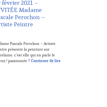
 février 2021 –
NVITÉE Madame
scale Perochon –
UTE
STRONOMIE
tiste Peintre
NÇAISE
,
ITATIONS
USTATIONS,
RIER
ame Pascale Perochon – Artiste
NE
1
ntre présente la peinture sur
TING
,
E
celaine, c;’est elle qui en parle le
REAMING
,
20 février 2021 – INVITÉE 
ux ! passionnée ?
Continuer de lire
IAS,
SSE
ITE,
IO,
B
,
NOTOURISME
,
TENAIRES
URISME
,