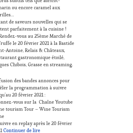
ords subtils tels que abricot-
NE
arin ou encore caramel aux
TING
,
illes…
E
REAMING
,
ant de saveurs nouvelles qui se
r Jacques Gallet – Sculpteur
IAS,
tent parfaitement à la cuisine !
SSE
 Rendez-vous au 25ème Marché de
ITE,
Truffe le 20 février 2021 à la Bastide
IO,
nt-Antoine, Relais & Châteaux,
B
,
taurant gastronomique étoilé,
NOTOURISME
,
ques Chibois, Grasse en streaming.
TENAIRES
URISME
,
fusion des bandes annonces pour
ODUCTEURS
éler la programmation à suivre
ROIR
,
qu’au 20 février 2021 :
TAURATEUR,
nnez-vous sur la Chaîne Youtube
F,
ne tourism Tour – Wine Tourism
SINIER,
OLOGUE,
me
MMELIER
,
uivre en replay après le 20 février
LONS
20 février 2021 – INVITÉ Monsieur Guilla
21
Continuer de lire
TERNATIONAUX
,