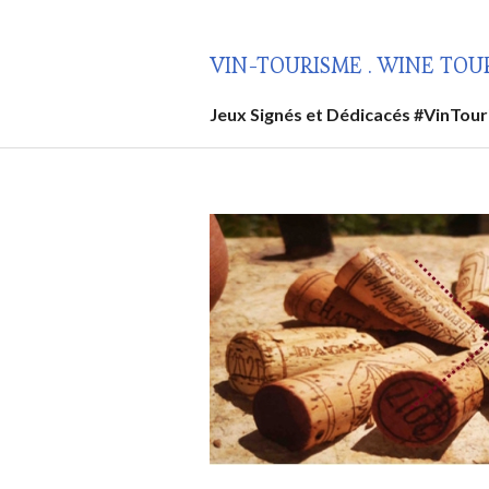
Aller
au
VIN-TOURISME . WINE TOU
contenu
principal
Jeux Signés et Dédicacés #VinTou