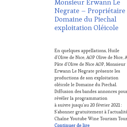
Monsieur Erwann Le
LA
Negrate – Propriétaire
HAUTE
GASTRONOMIE
Domaine du Piechal
FRANÇAISE
,
exploitation Oléicole
INVITATIONS
&
DÉGUSTATIONS,
15
WINE
FÉVRIER
TASTING
,
En quelques appellations, Huile
2021
LIVE
d’Olive de Nice, AOP Olive de Nice,
STREAMING
,
Pâte d’Olive de Nice AOP, Monsieur
MÉDIAS,
Erwann Le Negrate présente les
PRESSE
ÉCRITE,
productions de son exploitation
RADIO,
oléicole le Domaine du Piechal.
TV,
Diffusion des bandes annonces pou
WEB
,
révéler la programmation
OENOTOURISME
,
à suivre jusqu’au 20 février 2021 :
PARTENAIRES
VIN
S’abonner gratuitement à l’actualit
TOURISME
,
Chaîne Youtube Wine Tourism Tou
PRODUCTEURS
20 février 2021 –
Continuer de lire