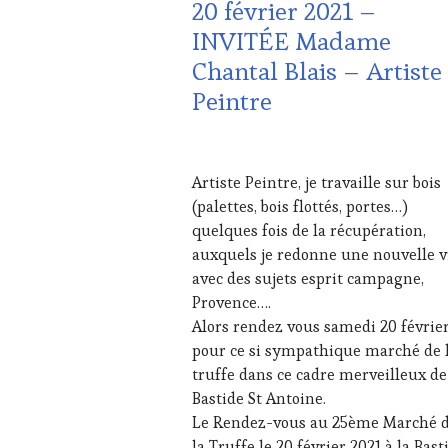
20 février 2021 –
ET
DE
INVITÉE Madame
LA
Chantal Blais – Artiste
HAUTE
GASTRONOMIE
Peintre
FRANÇAISE
,
LIVE
STREAMING
,
16
MÉDIAS,
FÉVRIER
Artiste Peintre, je travaille sur bois
PRESSE
2021
(palettes, bois flottés, portes…)
ÉCRITE,
RADIO,
quelques fois de la récupération,
TV,
auxquels je redonne une nouvelle v
WEB
,
avec des sujets esprit campagne,
OENOTOURISME
,
Provence….
PARTENAIRES
Alors rendez vous samedi 20 févrie
VIN
TOURISME
,
pour ce si sympathique marché de 
PRODUCTEURS
truffe dans ce cadre merveilleux de
TERROIR
,
Bastide St Antoine.
RESTAURATEUR,
Le Rendez-vous au 25ème Marché 
CHEF,
la Truffe le 20 février 2021 à la Bast
CUISINIER,