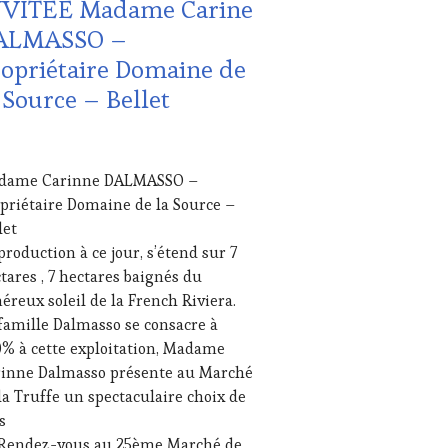
NVITÉE Madame Carine
REAMING
,
NOTOURISME
,
ALMASSO –
ODUCTEURS
opriétaire Domaine de
ROIR
,
LONS
 Source – Bellet
TERNATIONAUX
,
NOBLES
,
NE
RIER
TING
dame Carinne DALMASSO –
1
UCHER
,
priétaire Domaine de la Source –
NE
let
URISM
production à ce jour, s’étend sur 7
ME
,
NE
tares , 7 hectares baignés du
URISM
éreux soleil de la French Riviera.
UR
,
famille Dalmasso se consacre à
NETASTINGVOUCHER.COM
% à cette exploitation, Madame
inne Dalmasso présente au Marché
la Truffe un spectaculaire choix de
s
Piechal exploitation Oléicole
 Rendez-vous au 25ème Marché de
 Odeline Luiggi – Ferme de Nans, hélicicultrice bio Saint-Val