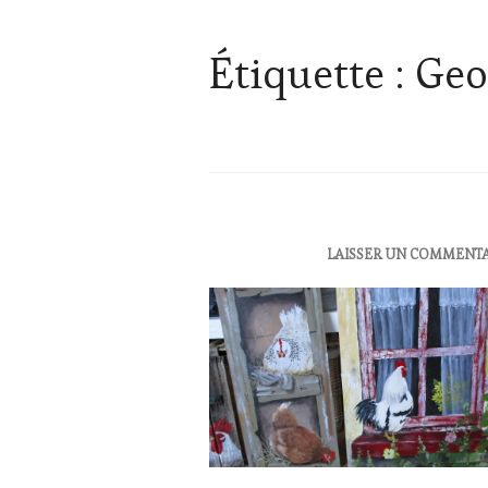
Étiquette :
Geo
ACTUALITÉS
,
LAISSER UN COMMENT
CLUB
:
WINE
TASTING
VOUCHER
,
EDITION
LES
CLÉS
DU
VIN