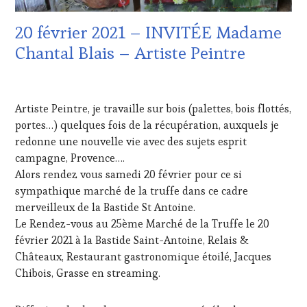
INTERNATIONAUX
,
LA
VIGNOBLES
,
HAUTE
20 février 2021 – INVITÉE Madame
WINE
GASTRONOMIE
TASTING
FRANÇAISE
,
Chantal Blais – Artiste Peintre
VOUCHER
,
LIVE
WINE
STREAMING
,
16
TOURISM
MÉDIAS,
FÉVRIER
FAME
,
PRESSE
Artiste Peintre, je travaille sur bois (palettes, bois flottés,
2021
WINE
ÉCRITE,
portes…) quelques fois de la récupération, auxquels je
TOURISM
RADIO,
redonne une nouvelle vie avec des sujets esprit
TOUR
,
TV,
WINETASTINGVOUCHER.COM
WEB
,
campagne, Provence….
OENOTOURISME
,
Alors rendez vous samedi 20 février pour ce si
PARTENAIRES
sympathique marché de la truffe dans ce cadre
VIN
merveilleux de la Bastide St Antoine.
TOURISME
,
Le Rendez-vous au 25ème Marché de la Truffe le 20
PRODUCTEURS
TERROIR
,
février 2021 à la Bastide Saint-Antoine, Relais &
RESTAURATEUR,
Châteaux, Restaurant gastronomique étoilé, Jacques
CHEF,
Chibois, Grasse en streaming.
CUISINIER,
ŒNOLOGUE,