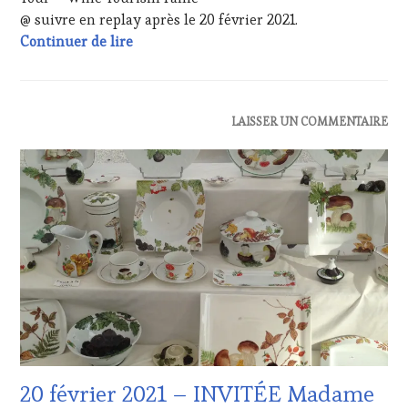
OENOTOURISME
,
@ suivre en replay après le 20 février 2021.
PARTENAIRES
20 février 2021 – INVITÉ Monsieur José Vi
Continuer de lire
VIN
TOURISME
,
PRODUCTEURS
TERROIR
,
ACTUALITÉS
,
LAISSER UN COMMENTAIRE
RESTAURATEUR,
CLUB
CHEF,
:
CUISINIER,
WINE
ŒNOLOGUE,
TASTING
SOMMELIER
,
VOUCHER
,
SALONS
EDITION
INTERNATIONAUX
,
LES
VIGNOBLES
,
CLÉS
WINE
DU
TASTING
VIN
VOUCHER
,
ET
WINETASTINGVOUCHER.COM
DE
LA
HAUTE
20 février 2021 – INVITÉE Madame
GASTRONOMIE