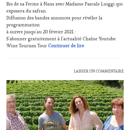
Bio de sa Ferme à Nans avec Madame Pascale Luiggi qui
PARTENAIRES
VIN
exposera du safran.
TOURISME
,
Diffusion des bandes annonces pour révéler la
PRODUCTEURS
programmation
TERROIR
,
à suivre jusqu’au 20 février 2021 :
RESTAURATEUR,
S’abonner gratuitement à l’actualité Chaîne Youtube
CHEF,
20 février 2021 – INV
CUISINIER,
Wine Tourism Tour
Continuer de lire
ŒNOLOGUE,
SOMMELIER
,
SALONS
INTERNATIONAUX
,
ACTUALITÉS
,
LAISSER UN COMMENTAIRE
VIGNOBLES
,
EDITION
WINE
LES
TASTING
CLÉS
VOUCHER
,
DU
WINE
VIN
TOURISM
ET
FAME
,
DE
WINE
LA
TOURISM
HAUTE
TOUR
,
GASTRONOMIE