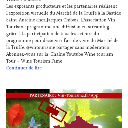
RESTAURATEUR,
Les exposants producteurs et les partenaires réalisent
CHEF,
CUISINIER,
l’exposition virtuelle du Marché de la Truffe à la Bastide
ŒNOLOGUE,
Saint-Antoine chez Jacques Chibois. L’Association Vin
SOMMELIER
,
Tourisme programme une diffusion en streaming
SALONS
grâce à la participation de tous les acteurs du
INTERNATIONAUX
,
programme pour découvrir l’art de vivre du Marché de
VIGNOBLES
,
WINE
la Truffe. @vintourisme partager sans modération…
TASTING
Abonnez-vous sur la Chaîne Youtube Wine tourism
VOUCHER
,
Tour – Wine Tourism Fame
WINE
Communiqué de presse : RDV 20 février 20
Continuer de lire
TOURISM
FAME
,
WINE
TOURISM
TOUR
,
WINETASTINGVOUCHER.COM