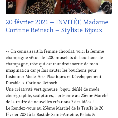
EDITION
TASTING
LES
VOUCHER
,
CLÉS
WINE
DU
20 février 2021 – INVITÉE Madame
TOURISM
VIN
FAME
,
ET
Corinne Reinsch – Styliste Bijoux
WINETASTINGVOUCHER.COM
DE
LA
15
HAUTE
FÉVRIER
GASTRONOMIE
-« On connaissait la femme chocolat, voici la femme
2021
FRANÇAISE
,
champagne vêtue de 1200 muselets de bouchons de
INVITATIONS
champagne, robe qui est tout droit sortie de mon
&
DÉGUSTATIONS,
imagination car je fais sauter les bouchons pour
WINE
fusionner Mode, Arts Plastiques et Développement
TASTING
,
Durable. ». Corinne Reinsch
LIVE
Une créativité vertigineuse : bijou, défilé de mode,
STREAMING
,
chorégraphie, sculptures, .. présente au 25ème Marché
MÉDIAS,
PRESSE
de la truffe de nouvelles créations ? des idées !
ÉCRITE,
Le Rendez-vous au 25ème Marché de la Truffe le 20
RADIO,
février 2021 à la Bastide Saint-Antoine, Relais &
TV,