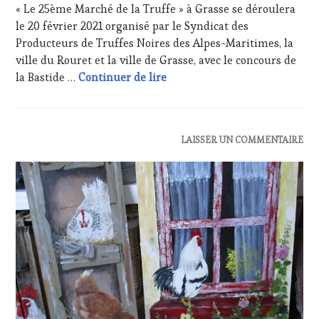
« Le 25ème Marché de la Truffe » à Grasse se déroulera
WINE
2021
le 20 février 2021 organisé par le Syndicat des
TASTING
,
LIVE
Producteurs de Truffes Noires des Alpes-Maritimes, la
STREAMING
,
ville du Rouret et la ville de Grasse, avec le concours de
MÉDIAS,
Le 25ème Marché de la Truffe 
la Bastide …
Continuer de lire
PRESSE
ÉCRITE,
RADIO,
TV,
WEB
,
ACTUALITÉS
,
LAISSER UN COMMENTAIRE
OENOTOURISME
,
CLUB
PARTENAIRES
:
VIN
WINE
TOURISME
,
TASTING
PRODUCTEURS
VOUCHER
,
TERROIR
,
EDITION
RESTAURATEUR,
LES
CHEF,
CLÉS
CUISINIER,
DU
ŒNOLOGUE,
VIN
SOMMELIER
,
ET
SALONS
DE