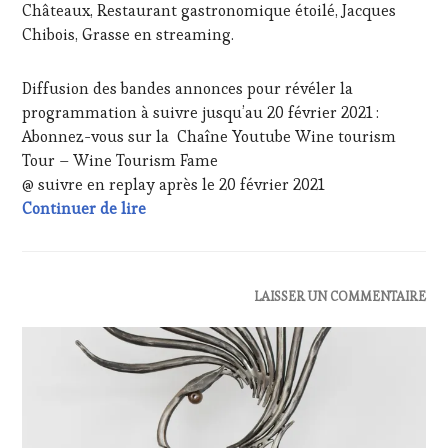
Châteaux, Restaurant gastronomique étoilé, Jacques
WEB
,
Chibois, Grasse en streaming.
OENOTOURISME
,
PARTENAIRES
VIN
Diffusion des bandes annonces pour révéler la
TOURISME
,
programmation à suivre jusqu’au 20 février 2021 :
PRODUCTEURS
Abonnez-vous sur la Chaîne Youtube Wine tourism
TERROIR
,
RESTAURATEUR,
Tour – Wine Tourism Fame
CHEF,
@ suivre en replay après le 20 février 2021
CUISINIER,
20 février 2021 – INVITÉE Madame Corinne
Continuer de lire
ŒNOLOGUE,
SOMMELIER
,
SALONS
INTERNATIONAUX
,
WINE
ACTUALITÉS
,
LAISSER UN COMMENTAIRE
TASTING
CLUB
VOUCHER
,
:
WINETASTINGVOUCHER.COM
WINE
TASTING
VOUCHER
,
EDITION
LES