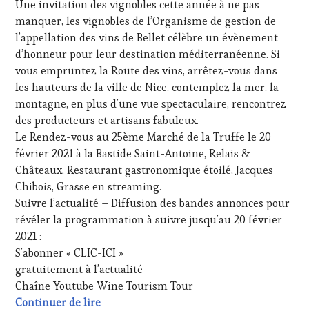
Une invitation des vignobles cette année à ne pas
ÉCRITE,
manquer, les vignobles de l’Organisme de gestion de
RADIO,
l’appellation des vins de Bellet célèbre un évènement
TV,
d’honneur pour leur destination méditerranéenne. Si
WEB
,
OENOTOURISME
,
vous empruntez la Route des vins, arrêtez-vous dans
PARTENAIRES
les hauteurs de la ville de Nice, contemplez la mer, la
VIN
montagne, en plus d’une vue spectaculaire, rencontrez
TOURISME
,
des producteurs et artisans fabuleux.
PRODUCTEURS
Le Rendez-vous au 25ème Marché de la Truffe le 20
TERROIR
,
RESTAURATEUR,
février 2021 à la Bastide Saint-Antoine, Relais &
CHEF,
Châteaux, Restaurant gastronomique étoilé, Jacques
CUISINIER,
Chibois, Grasse en streaming.
ŒNOLOGUE,
Suivre l’actualité – Diffusion des bandes annonces pour
SOMMELIER
,
révéler la programmation à suivre jusqu’au 20 février
SALONS
INTERNATIONAUX
,
2021 :
VIGNOBLES
,
S’abonner « CLIC-ICI »
WINE
gratuitement à l’actualité
TASTING
Chaîne Youtube Wine Tourism Tour
VOUCHER
,
20 février 2021 – INVITÉ Monsieur Joseph 
Continuer de lire
WINE