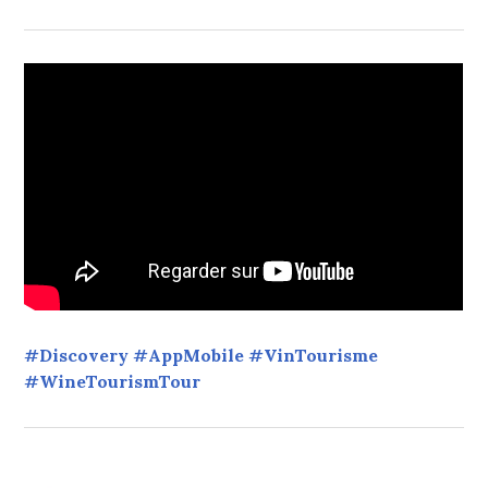
#Discovery #AppMobile #VinTourisme
#WineTourismTour