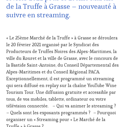
HAUTE
de la Truffe à Grasse – nouveauté à
GASTRONOMIE
suivre en streaming.
FRANÇAISE
,
INVITATIONS
&
13
DÉGUSTATIONS,
FÉVRIER
WINE
« Le 25ème Marché de la Truffe » à Grasse se déroulera
2021
TASTING
,
le 20 février 2021 organisé par le Syndicat des
LIVE
Producteurs de Truffes Noires des Alpes-Maritimes, la
STREAMING
,
ville du Rouret et la ville de Grasse, avec le concours de
MÉDIAS,
la Bastide Saint-Antoine, du Conseil Départemental des
PRESSE
ÉCRITE,
Alpes-Maritimes et du Conseil Régional PACA.
RADIO,
Exceptionnellement, il est programmé un streaming
TV,
qui sera diffusé en replay sur la chaîne YouTube Wine
WEB
,
Tourism Tour. Une diffusion gratuite et accessible par
OENOTOURISME
,
tous, de vos mobiles, tablette, ordinateur ou votre
PARTENAIRES
VIN
télévision connectée. – Qui va animer le streaming ?
TOURISME
,
– Quels sont les exposants programmés ? – Pourquoi
PRODUCTEURS
organiser un « Streaming pour « Le Marché de la
TERROIR
,
Truffe » à Grasse ?