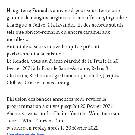
FRANÇAISE
,
FÉVRIER
Nougaterie Fumades a inventé, pour vous, toute une
INVITATIONS
2021
&
gamme de nougats originaux, à la truffe, au gingembre,
DÉGUSTATIONS,
à la figue, à l’olive, à la lavande… Et des accords subtils
WINE
tels que abricot-romarin ou encore caramel aux
TASTING
,
morilles…
LIVE
Autant de saveurs nouvelles qui se prêtent
STREAMING
,
MÉDIAS,
parfaitement à la cuisine !
PRESSE
Le Rendez-vous au 25ème Marché de la Truffe le 20
ÉCRITE,
février 2021 à la Bastide Saint-Antoine, Relais &
RADIO,
Châteaux, Restaurant gastronomique étoilé, Jacques
TV,
Chibois, Grasse en streaming.
WEB
,
OENOTOURISME
,
PARTENAIRES
Diffusion des bandes annonces pour révéler la
VIN
programmation à suivre jusqu’au 20 février 2021 :
TOURISME
,
PRODUCTEURS
Abonnez-vous sur la Chaîne Youtube Wine tourism
TERROIR
,
Tour – Wine Tourism Fame
RESTAURATEUR,
@ suivre en replay après le 20 février 2021
CHEF,
20 février 2021 – INVITÉ Monsieur Guill