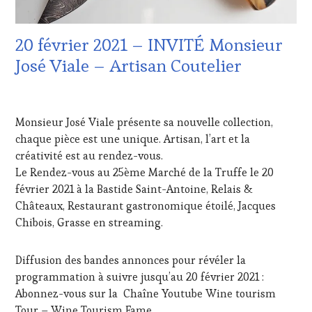
LES
CLÉS
DU
20 février 2021 – INVITÉ Monsieur
VIN
ET
José Viale – Artisan Coutelier
DE
LA
15
HAUTE
FÉVRIER
GASTRONOMIE
Monsieur José Viale présente sa nouvelle collection,
2021
FRANÇAISE
,
chaque pièce est une unique. Artisan, l’art et la
INVITATIONS
créativité est au rendez-vous.
&
DÉGUSTATIONS,
Le Rendez-vous au 25ème Marché de la Truffe le 20
WINE
février 2021 à la Bastide Saint-Antoine, Relais &
TASTING
,
Châteaux, Restaurant gastronomique étoilé, Jacques
LIVE
Chibois, Grasse en streaming.
STREAMING
,
MÉDIAS,
PRESSE
Diffusion des bandes annonces pour révéler la
ÉCRITE,
programmation à suivre jusqu’au 20 février 2021 :
RADIO,
Abonnez-vous sur la Chaîne Youtube Wine tourism
TV,
Tour – Wine Tourism Fame
WEB
,