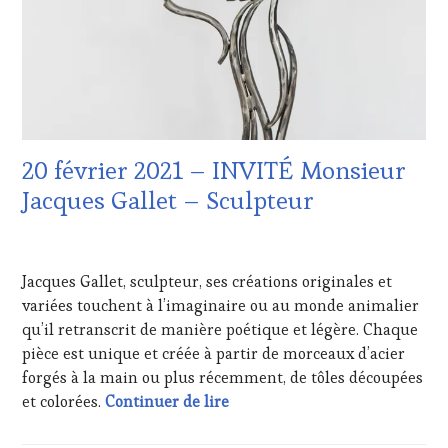
CLÉS
DU
VIN
ET
DE
LA
HAUTE
GASTRONOMIE
20 février 2021 – INVITÉ Monsieur
FRANÇAISE
,
INVITATIONS
Jacques Gallet – Sculpteur
&
DÉGUSTATIONS,
15
WINE
FÉVRIER
TASTING
,
Jacques Gallet, sculpteur, ses créations originales et
2021
LIVE
variées touchent à l’imaginaire ou au monde animalier
STREAMING
,
qu’il retranscrit de manière poétique et légère. Chaque
MÉDIAS,
PRESSE
pièce est unique et créée à partir de morceaux d’acier
ÉCRITE,
forgés à la main ou plus récemment, de tôles découpées
RADIO,
20 février 2021 – INVITÉ Mons
et colorées.
Continuer de lire
TV,
WEB
,