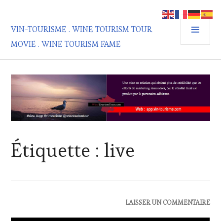
Aller
au
MEN
contenu
VIN-TOURISME . WINE TOURISM TOUR
PRIN
principal
MOVIE . WINE TOURISM FAME
Étiquette :
live
ACTUALITÉS
,
LAISSER UN COMMENTAIRE
CLUB