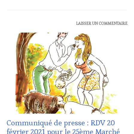
TOURISM
FAME
,
WINE
TOURISM
ACTUALITÉS
,
LAISSER UN COMMENTAIRE
TOUR
,
CLUB
WINETASTINGVOUCHER.COM
:
WINE
TASTING
VOUCHER
,
DOMAINE
VITICOLE,
ADHÉRENT,
VIN
TOURISME
,
EDITION
LES
CLÉS
DU
VIN
ET
Communiqué de presse : RDV 20
DE
février 2021 pour le 25ème Marché
LA