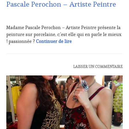
FRANÇAISE
,
Pascale Perochon – Artiste Peintre
INVITATIONS
&
15
DÉGUSTATIONS,
FÉVRIER
WINE
Madame Pascale Perochon – Artiste Peintre présente la
2021
TASTING
,
peinture sur porcelaine, c;’est elle qui en parle le mieux
LIVE
20 février 2021 – INVITÉE 
! passionnée ?
Continuer de lire
STREAMING
,
MÉDIAS,
PRESSE
ÉCRITE,
RADIO,
ACTUALITÉS
,
LAISSER UN COMMENTAIRE
TV,
CLUB
WEB
,
:
OENOTOURISME
,
WINE
PARTENAIRES
TASTING
VIN
VOUCHER
,
TOURISME
,
DOMAINE
PRODUCTEURS
VITICOLE,
TERROIR
,
ADHÉRENT,
SALONS
VIN
INTERNATIONAUX
,
TOURISME
,
WINE