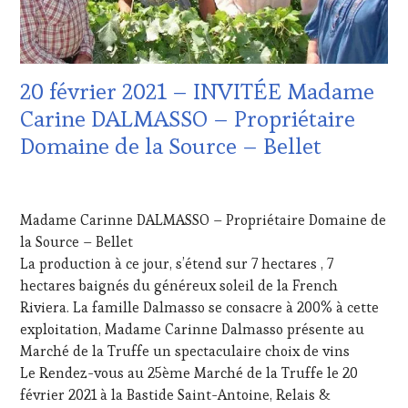
WINETASTINGVOUCHER.COM
FRANÇAISE
,
LIVE
STREAMING
,
OENOTOURISME
,
20 février 2021 – INVITÉE Madame
PRODUCTEURS
TERROIR
,
Carine DALMASSO – Propriétaire
SALONS
Domaine de la Source – Bellet
INTERNATIONAUX
,
VIGNOBLES
,
WINE
14
TASTING
FÉVRIER
VOUCHER
,
Madame Carinne DALMASSO – Propriétaire Domaine de
2021
WINE
la Source – Bellet
TOURISM
La production à ce jour, s’étend sur 7 hectares , 7
FAME
,
hectares baignés du généreux soleil de la French
WINE
Riviera. La famille Dalmasso se consacre à 200% à cette
TOURISM
TOUR
,
exploitation, Madame Carinne Dalmasso présente au
WINETASTINGVOUCHER.COM
Marché de la Truffe un spectaculaire choix de vins
Le Rendez-vous au 25ème Marché de la Truffe le 20
février 2021 à la Bastide Saint-Antoine, Relais &