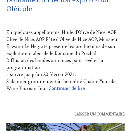
&
DÉGUSTATIONS,
Oléicole
WINE
TASTING
,
15
LIVE
FÉVRIER
STREAMING
,
En quelques appellations, Huile d’Olive de Nice, AOP
2021
MÉDIAS,
Olive de Nice, AOP Pâte d’Olive de Nice AOP, Monsieur
PRESSE
Erwann Le Negrate présente les productions de son
ÉCRITE,
RADIO,
exploitation oléicole le Domaine du Piechal.
TV,
Diffusion des bandes annonces pour révéler la
WEB
,
programmation
OENOTOURISME
,
à suivre jusqu’au 20 février 2021 :
PARTENAIRES
S’abonner gratuitement à l’actualité Chaîne Youtube
VIN
20 février 2021 – INV
TOURISME
,
Wine Tourism Tour
Continuer de lire
PRODUCTEURS
TERROIR
,
RESTAURATEUR,
CHEF,
ACTUALITÉS
,
LAISSER UN COMMENTAIRE
CUISINIER,
CLUB
ŒNOLOGUE,
:
SOMMELIER
,