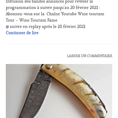
SOMMELIER
,
Diffusion des bandes annonces pour révéler la
SALONS
programmation à suivre jusqu’au 20 février 2021 :
INTERNATIONAUX
,
Abonnez-vous sur la Chaîne Youtube Wine tourism
WINE
Tour – Wine Tourism Fame
TASTING
@ suivre en replay après le 20 février 2021
VOUCHER
,
WINE
20 février 2021 – INVITÉE Madame Chantal
Continuer de lire
TOURISM
FAME
,
WINE
TOURISM
ACTUALITÉS
,
LAISSER UN COMMENTAIRE
TOUR
,
CLUB
WINETASTINGVOUCHER.COM
:
WINE
TASTING
VOUCHER
,
DOMAINE
VITICOLE,
ADHÉRENT,
VIN
TOURISME
,
EDITION