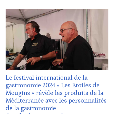
ACTUALITÉS
,
CLUB
:
WINE
TASTING
VOUCHER
,
DOMAINE
VITICOLE,
ADHÉRENT,
VIN
TOURISME
,
EDITION
LES
CLÉS
Le festival international de la
DU
VIN
gastronomie 2024 « Les Etoiles de
ET
Mougins » révèle les produits de la
DE
LA
Méditerranée avec les personnalités
HAUTE
de la gastronomie
GASTRONOMIE
FRANÇAISE
,