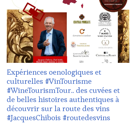
ZONE
DE
CONFORT
,
CLUB
:
WINE
TASTING
VOUCHER
,
CÔTES-
DE-
PROVENCE
,
Expériences oenologiques et
DOMAINE
VITICOLE,
culturelles #VinTourisme
ADHÉRENT,
#WineTourismTour.. des cuvées et
VIN
TOURISME
,
de belles histoires authentiques à
EDITION
découvrir sur la route des vins
LES
CLÉS
#JacquesChibois #routedesvins
DU
VIN
23
ET