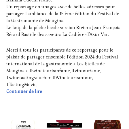
CUISINIER,
Un reportage en images avec de belles adresses pour
ŒNOLOGUE,
partager l’ambiance de la 15 ème édition du Festival de
SOMMELIER
,
SALONS
la Gastronomie de Mougins.
INTERNATIONAUX
,
Le loup de la pêche locale version Riviera Jean-François
VIGNOBLES
,
Bérard Bastide des saveurs La Cadière-d’Azur Var.
WINE
TASTING
VOUCHER
,
Merci à tous les participants de ce reportage pour le
WINE
plaisir de partager ensemble l’édition 2024 du Festival
TOURISM
international de la gastronomie « Les Etoiles de
FAME
,
Mougins ». #winetourismfame, #vintourisme,
WINE
#winetastingvoucher, #Winetourismtour,
TOURISM
TOUR
,
#TastingMovie,
WINETASTINGVOUCHER.COM
Le festival international de la gastronom
Continuer de lire
ACTUALITÉS
,
CHALLENGE
HORS