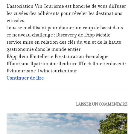
AOÛT
DE
L’association Vin Tourisme est honorée de vous diffuser
2023
LA
les cuvées des adhérents pour réveler les destinations
HAUTE
viticoles.
GASTRONOMIE
FRANÇAISE
,
Tous se mobilisent pour donner un coup de boost dans
INVITATIONS
ce nouveau challenge : Discovery de l’App Mobile –
&
service mise en relation des clés du vin et de la haute
DÉGUSTATIONS,
gastronomie dans le monde entier.
WINE
#App #vin #hotellerie #restauration #oenologie
TASTING
,
MASTERCLASS
,
#Tourisme #patrimoine #culture #Tech #metierdavenir
MÉDIAS,
#vintourisme #winetourismtour
PRESSE
Expériences oenologiques et culturelles #
Continuer de lire
ÉCRITE,
RADIO,
TV,
WEB
,
ACTUALITÉS
,
LAISSER UN COMMENTAIRE
OENOTOURISME
,
CLUB
PARTENAIRES
:
VIN
WINE
TOURISME
,
TASTING
PRODUCTEURS