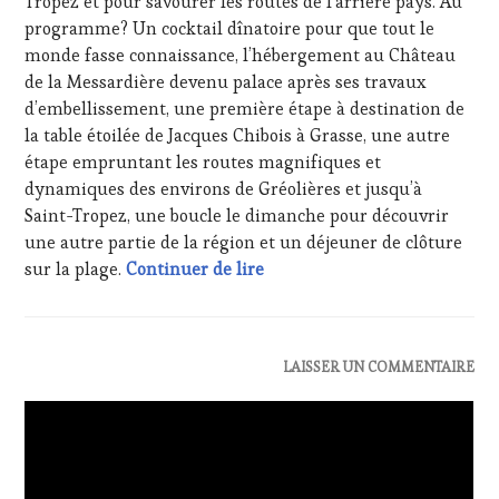
Tropez et pour savourer les routes de l’arrière pays. Au
OENOTOURISME
,
programme? Un cocktail dînatoire pour que tout le
PARTENAIRES
monde fasse connaissance, l’hébergement au Château
VIN
de la Messardière devenu palace après ses travaux
TOURISME
,
SALONS
d’embellissement, une première étape à destination de
INTERNATIONAUX
,
la table étoilée de Jacques Chibois à Grasse, une autre
WINETASTINGVOUCHER.COM
étape empruntant les routes magnifiques et
dynamiques des environs de Gréolières et jusqu’à
Saint-Tropez, une boucle le dimanche pour découvrir
une autre partie de la région et un déjeuner de clôture
Press Release : Le Rallye Pèr
sur la plage.
Continuer de lire
ACTUALITÉS
,
LAISSER UN COMMENTAIRE
INVITATIONS
&
DÉGUSTATIONS,
WINE
TASTING
,