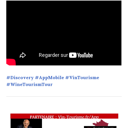
#Discovery #AppMobile #VinTourisme
#WineTourismTour