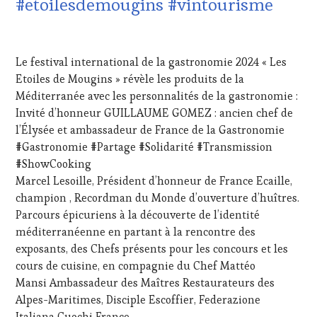
#etoilesdemougins #vintourisme
INVITATIONS
&
18
DÉGUSTATIONS,
SEPTEMBRE
WINE
Le festival international de la gastronomie 2024 « Les
2024
TASTING
,
Etoiles de Mougins » révèle les produits de la
MASTERCLASS
,
Méditerranée avec les personnalités de la gastronomie :
MÉDIAS,
PRESSE
Invité d’honneur GUILLAUME GOMEZ : ancien chef de
ÉCRITE,
l’Élysée et ambassadeur de France de la Gastronomie
RADIO,
#Gastronomie #Partage #Solidarité #Transmission
TV,
#ShowCooking
WEB
,
Marcel Lesoille, Président d’honneur de France Ecaille,
NON
CLASSÉ
,
champion , Recordman du Monde d’ouverture d’huîtres.
OENOTOURISME
,
Parcours épicuriens à la découverte de l’identité
PARTENAIRES
méditerranéenne en partant à la rencontre des
VIN
exposants, des Chefs présents pour les concours et les
TOURISME
,
cours de cuisine, en compagnie du Chef Mattéo
PRODUCTEURS
TERROIR
,
Mansi Ambassadeur des Maîtres Restaurateurs des
RESTAURATEUR,
Alpes-Maritimes, Disciple Escoffier, Federazione
CHEF,
Italiana Cuochi France.