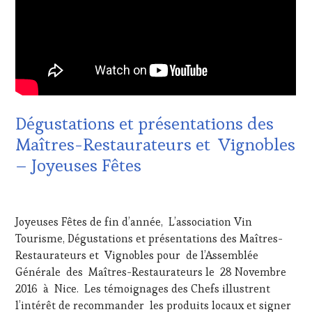
OENOTOURISME
,
RESTAURATEUR,
CHEF,
CUISINIER,
ŒNOLOGUE,
SOMMELIER
,
VIGNOBLES
Dégustations et présentations des
Maîtres-Restaurateurs et Vignobles
– Joyeuses Fêtes
24
DÉCEMBRE
Joyeuses Fêtes de fin d’année, L’association Vin
2016
Tourisme, Dégustations et présentations des Maîtres-
Restaurateurs et Vignobles pour de l’Assemblée
Générale des Maîtres-Restaurateurs le 28 Novembre
2016 à Nice. Les témoignages des Chefs illustrent
l’intérêt de recommander les produits locaux et signer