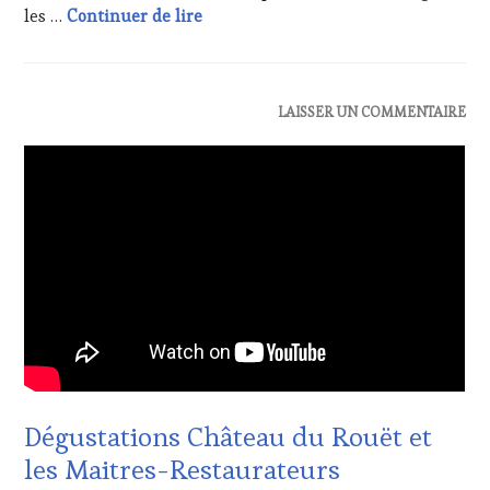
Dégustations et présentations des M
les …
Continuer de lire
ACTUALITÉS
,
LAISSER UN COMMENTAIRE
INVITATIONS
&
DÉGUSTATIONS,
WINE
TASTING
,
OENOTOURISME
,
VIGNOBLES
Dégustations Château du Rouët et
les Maitres-Restaurateurs