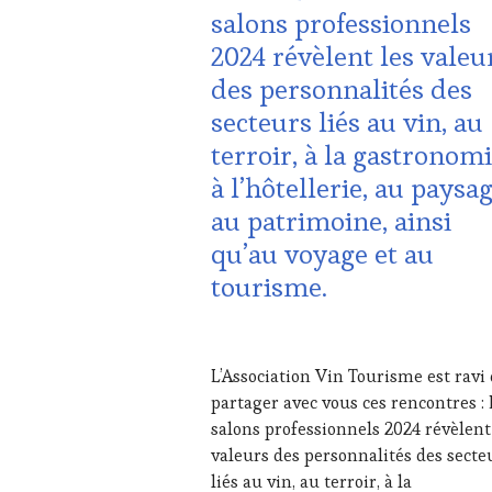
CORSICA
,
salons professionnels
CULTURAL
2024 révèlent les valeu
GUEST
,
DOMAINE
des personnalités des
VITICOLE,
secteurs liés au vin, au
ADHÉRENT,
VIN
terroir, à la gastronomi
TOURISME
,
à l’hôtellerie, au paysag
EDITION
LES
au patrimoine, ainsi
CLÉS
qu’au voyage et au
DU
VIN
tourisme.
ET
DE
LA
13
HAUTE
JANVIER
L’Association Vin Tourisme est ravi
GASTRONOMIE
2025
partager avec vous ces rencontres : 
FRANÇAISE
,
FAMOUS
salons professionnels 2024 révèlent
HOST
,
valeurs des personnalités des secte
GUEST
,
liés au vin, au terroir, à la
INVITATIONS