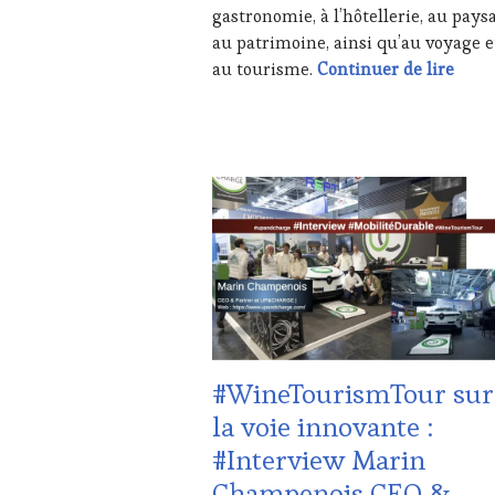
gastronomie, à l’hôtellerie, au pays
&
au patrimoine, ainsi qu’au voyage e
DÉGUSTATIONS,
WINE
Press
au tourisme.
Continuer de lire
TASTING
,
JEU
,
LIVE
STREAMING
,
ACTUALITÉS
,
MASTERCLASS
,
CLUB
MÉDIAS,
:
PRESSE
WINE
ÉCRITE,
TASTING
RADIO,
VOUCHER
,
TV,
DOMAINE
WEB
,
VITICOLE,
OENOTOURISME
,
ADHÉRENT,
PALETTE
,
VIN
PARTENAIRES
#WineTourismTour sur
TOURISME
,
VIN
EDITION
TOURISME
,
la voie innovante :
LES
PRODUCTEURS
#Interview Marin
CLÉS
TERROIR
,
DU
PROVENCE
,
Champenois CEO &