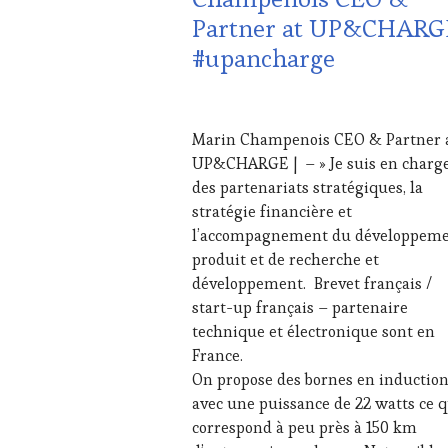
VIN
RESTAURATEUR,
Partner at UP&CHARG
ET
CHEF,
DE
CUISINIER,
#upancharge
LA
ŒNOLOGUE,
HAUTE
SOMMELIER
,
GASTRONOMIE
30
SAINTE-
FRANÇAISE
,
NOVEMBRE
VICTOIRE
,
Marin Champenois CEO & Partner 
INVITATIONS
2024
SALONS
UP&CHARGE | – » Je suis en charg
&
INTERNATIONAUX
,
DÉGUSTATIONS,
des partenariats stratégiques, la
SPOT
WINE
BY
,
stratégie financière et
TASTING
,
TASTING
l’accompagnement du développem
MÉDIAS,
MOVIE
,
produit et de recherche et
PRESSE
VAR
,
développement. Brevet français /
ÉCRITE,
VIGNOBLES
,
RADIO,
start-up français – partenaire
WINE
TV,
TASTING
technique et électronique sont en
WEB
,
VOUCHER
,
France.
OENOTOURISME
,
WINE
On propose des bornes en inductio
SALONS
TOURISM
avec une puissance de 22 watts ce q
INTERNATIONAUX
,
FAME
,
TASTING
correspond à peu près à 150 km
WINE
MOVIE
,