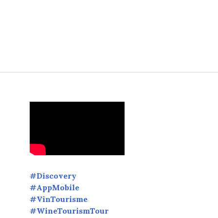
penois CEO & Partner at UP&CHARGE #upancharge
#Discovery
#AppMobile
#VinTourisme
#WineTourismTour