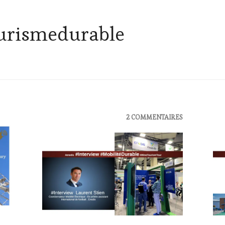
urismedurable
ACTUALITÉS
,
2 COMMENTAIRES
ACT
MÉDIAS,
EDI
PRESSE
LES
ÉCRITE,
CLÉ
RADIO,
DU
TV,
VIN
WEB
,
ET
OENOTOURISME
,
DE
SALONS
LA
INTERNATIONAUX
,
HA
WINE
GA