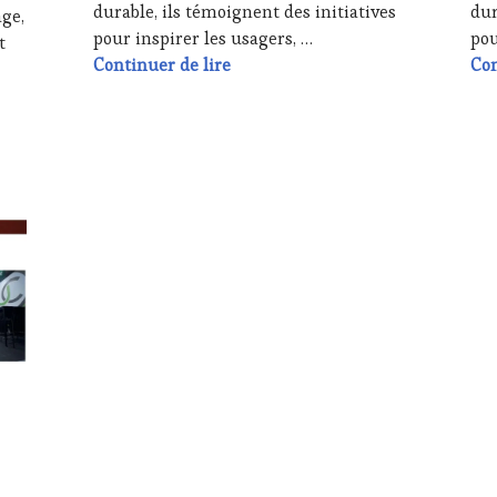
durable, ils témoignent des initiatives
dur
age,
pour inspirer les usagers, …
pou
t
WineTourismTour sur la voie inn
Continuer de lire
Con
 Release : Ces salons professionnels 2024 révèlent les valeurs d