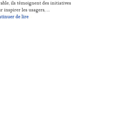
able, ils témoignent des initiatives
r inspirer les usagers, …
ovante : #Interview Laurent Stien Coordonnateur Mobilité Éle
WineTourismTour sur la voie innovante : #Inte
tinuer de lire
es personnalités des secteurs liés au vin, au terroir, à la gastr