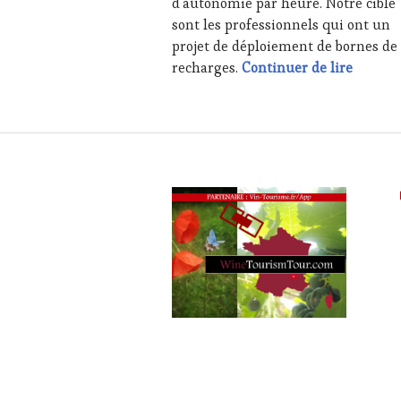
TOURISM
d’autonomie par heure. Notre cible
WINE
TOUR
,
sont les professionnels qui ont un
TASTING
WINE
projet de déploiement de bornes de
VOUCHER
,
TOURISM
#WineT
recharges.
Continuer de lire
WINE
TOUR
TOURISM
MOVIE
,
FAME
,
WINETASTINGVOUCHER.COM
WINE
TOURISM
TOUR
,
WINE
TOURISM
TOUR
MOVIE
,
WINETASTINGVOUCHER.COM