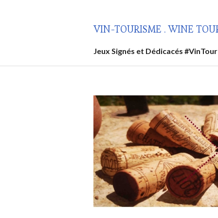
Aller
au
VIN-TOURISME . WINE TOU
contenu
principal
Jeux Signés et Dédicacés #VinTou