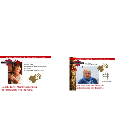
ourismTour sur la voie innovante : #Interview Marin Cham