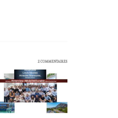
UALITÉS
,
2 COMMENTAIRES
TION
S
UTE
STRONOMIE