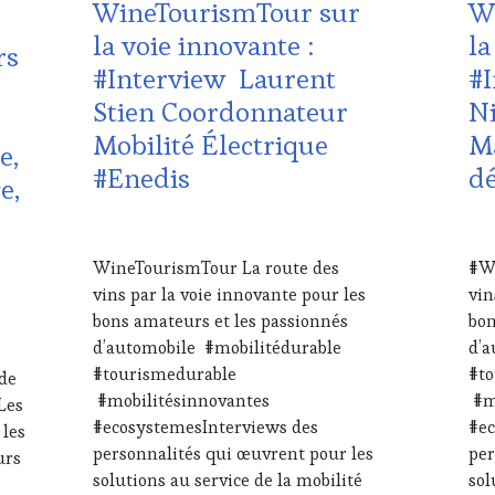
WineTourismTour sur
W
TASTING
FRA
VOUCHER
,
LIV
la voie innovante :
la
rs
WINE
ST
#Interview Laurent
#
TOURISM
MÉD
FAME
,
PRE
Stien Coordonnateur
N
WINE
ÉCR
Mobilité Électrique
M
TOURISM
RAD
e,
TOUR
,
TV,
#Enedis
d
e,
WINETASTINGVOUCHER.COM
WE
SA
IN
1
1
WI
DÉCEMBRE
DÉ
WineTourismTour La route des
#Wi
TAS
2024
202
vins par la voie innovante pour les
vin
VO
WI
bons amateurs et les passionnés
bon
TO
d’automobile #mobilitédurable
d’a
FA
#tourismedurable
#t
 de
WI
#mobilitésinnovantes
#mo
Les
TO
#ecosystemesInterviews des
#ec
TO
 les
WI
personnalités qui œuvrent pour les
per
urs
solutions au service de la mobilité
sol