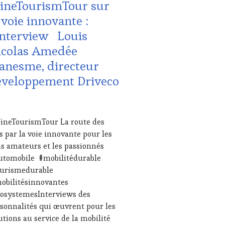
ineTourismTour sur
NÇAISE
,
E
 voie innovante :
REAMING
,
Interview Louis
IAS,
SSE
icolas Amedée
ITE,
anesme, directeur
IO,
éveloppement Driveco
B
,
LONS
TERNATIONAUX
,
NE
CEMBRE
neTourismTour La route des
TING
4
s par la voie innovante pour les
UCHER
,
NE
s amateurs et les passionnés
URISM
utomobile #mobilitédurable
ME
,
ourismedurable
NE
bilitésinnovantes
URISM
osystemesInterviews des
UR
,
NETASTINGVOUCHER.COM
sonnalités qui œuvrent pour les
utions au service de la mobilité