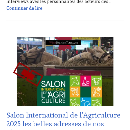
interviews avec les personnalités des acteurs des …
WINE
Interviews Salon International de l’agric
Continuer de lire
TASTING
,
JEU
,
MASTERCLASS
,
MÉDIAS,
ACTUALITÉS
,
PRESSE
CLUB
ÉCRITE,
:
RADIO,
WINE
TV,
TASTING
WEB
,
VOUCHER
,
OENOTOURISME
,
CORSICA
,
PARTENAIRES
CÔTES-
VIN
DE-
TOURISME
,
PROVENCE
,
PRODUCTEURS
DOMAINE
TERROIR
,
VITICOLE,
SALONS
ADHÉRENT,
INTERNATIONAUX
,
VIN
VIGNOBLES
,
Salon International de l’Agriculture
TOURISME
,
WINE
EDITION
TASTING
2025 les belles adresses de nos
LES
VOUCHER
,