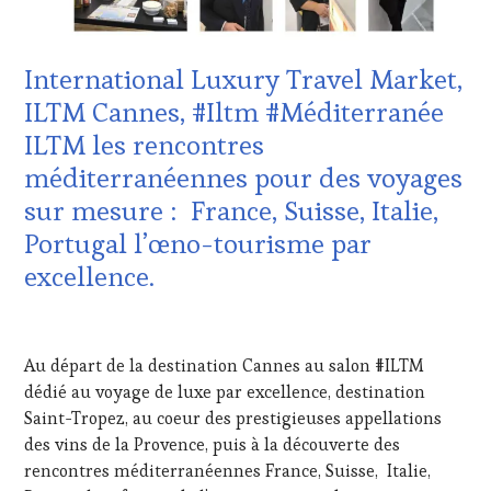
SPOT
DE-
BY
,
PROVENCE
,
TASTING
CULTURAL
International Luxury Travel Market,
MOVIE
,
GUEST
,
VIGNOBLES
,
EDITION
ILTM Cannes, #Iltm #Méditerranée
WINE
LES
ILTM les rencontres
TASTING
CLÉS
VOUCHER
,
DU
méditerranéennes pour des voyages
WINE
VIN
sur mesure : France, Suisse, Italie,
TOURISM
ET
FAME
,
DE
Portugal l’œno-tourisme par
WINE
LA
excellence.
TOURISM
HAUTE
TOUR
,
GASTRONOMIE
WINETASTINGVOUCHER.COM
FRANÇAISE
,
13
INVITATIONS
JANVIER
Au départ de la destination Cannes au salon #ILTM
&
2025
DÉGUSTATIONS,
dédié au voyage de luxe par excellence, destination
WINE
Saint-Tropez, au coeur des prestigieuses appellations
TASTING
,
des vins de la Provence, puis à la découverte des
JEU
,
rencontres méditerranéennes France, Suisse, Italie,
MÉDIAS,