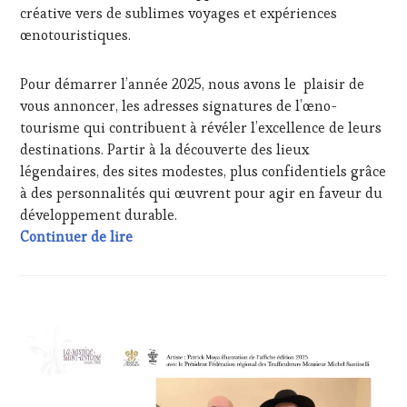
DÉGUSTATIONS,
créative vers de sublimes voyages et expériences
SAINTE-
WINE
œnotouristiques.
VICTOIRE
,
TASTING
,
SALONS
JEU
,
INTERNATIONAUX
,
MÉDIAS,
Pour démarrer l’année 2025, nous avons le plaisir de
SPOT
PRESSE
vous annoncer, les adresses signatures de l’œno-
BY
,
ÉCRITE,
TASTING
tourisme qui contribuent à révéler l’excellence de leurs
RADIO,
MOVIE
,
destinations. Partir à la découverte des lieux
TV,
VAR
,
WEB
,
légendaires, des sites modestes, plus confidentiels grâce
VIGNOBLES
,
OENOTOURISME
,
à des personnalités qui œuvrent pour agir en faveur du
WINE
PARTENAIRES
développement durable.
TASTING
VIN
VOUCHER
,
1, 2, 3, Vœux ! Destination 2025, vers de 
Continuer de lire
TOURISME
,
WINE
PRODUCTEURS
TOURISM
TERROIR
,
FAME
,
PROVENCE
,
WINE
RESTAURATEUR,
ACTUALITÉS
,
TOURISM
CHEF,
CLUB
TOUR
,
CUISINIER,
:
WINE
ŒNOLOGUE,
WINE
TOURISM
SOMMELIER
,
TASTING
TOUR
SALONS