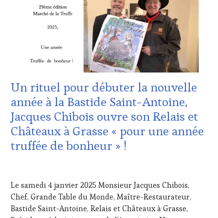
VOUCHER
,
MOVIE
,
INTERNATIONAUX
,
INVITATIONS
WINETASTINGVOUCHER.COM
SPOT
&
BY
,
DÉGUSTATIONS,
TASTING
WINE
MOVIE
,
TASTING
,
VIGNOBLES
,
JEU
,
WINE
LIVE
TASTING
STREAMING
,
Un rituel pour débuter la nouvelle
VOUCHER
,
MASTERCLASS
,
WINE
MÉDIAS,
année à la Bastide Saint-Antoine,
TOURISM
PRESSE
Jacques Chibois ouvre son Relais et
FAME
,
ÉCRITE,
WINE
RADIO,
Châteaux à Grasse « pour une année
TOURISM
TV,
truffée de bonheur » !
TOUR
,
WEB
,
WINE
OENOTOURISME
,
TOURISM
PARTENAIRES
11
TOUR
VIN
JANVIER
MOVIE
,
Le samedi 4 janvier 2025 Monsieur Jacques Chibois,
TOURISME
,
2025
WINETASTINGVOUCHER.COM
PRODUCTEURS
Chef, Grande Table du Monde, Maître-Restaurateur,
TERROIR
,
Bastide Saint-Antoine, Relais et Châteaux à Grasse,
RESTAURATEUR,