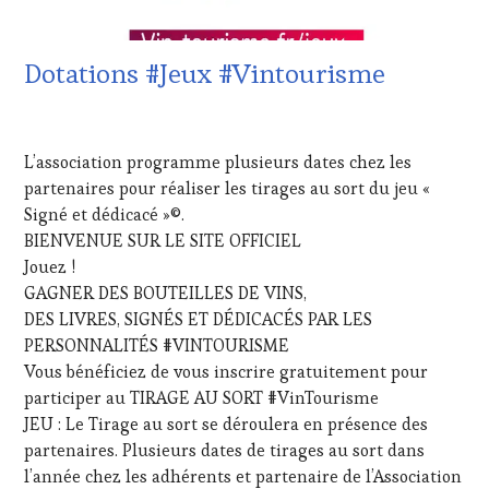
VITICOLE,
SOMMELIER
,
ADHÉRENT,
VIGNOBLES
,
VIN
WINE
Dotations #Jeux #Vintourisme
TOURISME
,
TASTING
EDITION
VOUCHER
,
LES
20
WINE
CLÉS
FÉVRIER
TOURISM
L’association programme plusieurs dates chez les
DU
2025
FAME
,
VIN
partenaires pour réaliser les tirages au sort du jeu «
WINE
ET
Signé et dédicacé »©.
TOURISM
DE
TOUR
,
BIENVENUE SUR LE SITE OFFICIEL
LA
WINETASTINGVOUCHER.COM
Jouez !
HAUTE
GAGNER DES BOUTEILLES DE VINS,
GASTRONOMIE
FRANÇAISE
,
DES LIVRES, SIGNÉS ET DÉDICACÉS PAR LES
FAMOUS
PERSONNALITÉS #VINTOURISME
HOST
,
Vous bénéficiez de vous inscrire gratuitement pour
GUEST
,
participer au TIRAGE AU SORT #VinTourisme
INVITATIONS
JEU : Le Tirage au sort se déroulera en présence des
&
DÉGUSTATIONS,
partenaires. Plusieurs dates de tirages au sort dans
WINE
l’année chez les adhérents et partenaire de l’Association
TASTING
,