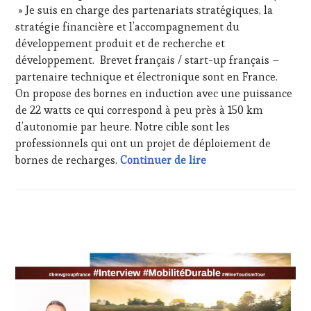
&
MOVIE
,
» Je suis en charge des partenariats stratégiques, la
DÉGUSTATIONS,
WINETASTINGVOUCHER.COM
stratégie financière et l’accompagnement du
WINE
TASTING
,
développement produit et de recherche et
MÉDIAS,
développement. Brevet français / start-up français –
PRESSE
partenaire technique et électronique sont en France.
ÉCRITE,
On propose des bornes en induction avec une puissance
RADIO,
de 22 watts ce qui correspond à peu près à 150 km
TV,
WEB
,
d’autonomie par heure. Notre cible sont les
OENOTOURISME
,
professionnels qui ont un projet de déploiement de
SALONS
#WineTourismTour s
bornes de recharges.
Continuer de lire
INTERNATIONAUX
,
TASTING
MOVIE
,
WINE
ACTUALITÉS
,
TASTING
CLUB
VOUCHER
,
:
WINE
WINE
TOURISM
TASTING
FAME
,
VOUCHER
,
WINE
DOMAINE
TOURISM