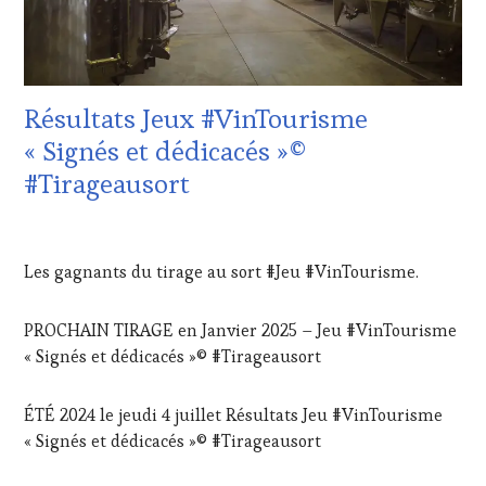
CULTURAL
GUEST
,
DOMAINE
VITICOLE,
ADHÉRENT,
Résultats Jeux #VinTourisme
VIN
TOURISME
,
« Signés et dédicacés »©
EDITION
#Tirageausort
LES
CLÉS
DU
2
VIN
DÉCEMBRE
Les gagnants du tirage au sort #Jeu #VinTourisme.
ET
2024
DE
LA
PROCHAIN TIRAGE en Janvier 2025 – Jeu #VinTourisme
HAUTE
« Signés et dédicacés »© #Tirageausort
GASTRONOMIE
FRANÇAISE
,
FAMOUS
ÉTÉ 2024 le jeudi 4 juillet Résultats Jeu #VinTourisme
HOST
,
« Signés et dédicacés »© #Tirageausort
INVITATIONS
&