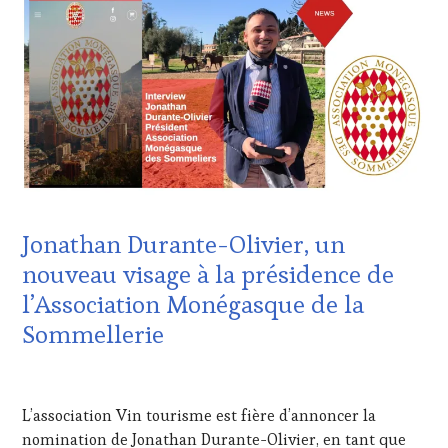
HORS
ZONE
DE
CONFORT
,
CLUB
:
WINE
TASTING
VOUCHER
,
CÔTES-
DE-
PROVENCE
,
Jonathan Durante-Olivier, un
DOMAINE
VITICOLE,
nouveau visage à la présidence de
ADHÉRENT,
l’Association Monégasque de la
VIN
TOURISME
,
Sommellerie
EDITION
LES
21
CLÉS
AVRIL
DU
L’association Vin tourisme est fière d’annoncer la
2025
VIN
nomination de Jonathan Durante-Olivier, en tant que
ET