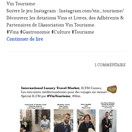
Vin Tourisme .
JEU
,
Suivre le jeu Instagram : Instagram.com/vin_tourisme/
LIVE
Découvrez les dotations Vins et Livres, des Adhérents &
STREAMING
,
MÉDIAS,
Partenaires de l’Association Vin Tourisme.
PRESSE
#Vins #Gastronomie #Culture #Tourisme
ÉCRITE,
Dotations #Jeux #Vintourisme
Continuer de lire
RADIO,
TV,
WEB
,
OENOTOURISME
,
PARTENAIRES
ACTUALITÉS
,
1 COMMENTAIRE
VIN
CHALLENGE
TOURISME
,
HORS
PRODUCTEURS
ZONE
TERROIR
,
DE
RESTAURATEUR,
CONFORT
,
CHEF,
CLUB
CUISINIER,
:
ŒNOLOGUE,
WINE
SOMMELIER
,
TASTING
SALONS
VOUCHER
,
INTERNATIONAUX
,
CÔTES-