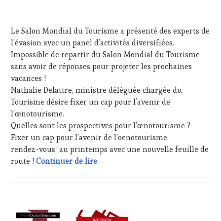
SALONS
INTERNATIONAUX
,
26
VIGNOBLES
,
MARS
Le Salon Mondial du Tourisme a présenté des experts de
WINE
2025
TASTING
l’évasion avec un panel d’activités diversifiées.
VOUCHER
,
Impossible de repartir du Salon Mondial du Tourisme
WINETASTINGVOUCHER.COM
sans avoir de réponses pour projeter les prochaines
vacances !
Nathalie Delattre, ministre déléguée chargée du
Tourisme désire fixer un cap pour l’avenir de
l’œnotourisme.
Quelles sont les prospectives pour l’œnotourisme ?
Fixer un cap pour l’avenir de l’oenotourisme,
rendez-vous au printemps avec une nouvelle feuille de
Salon Mondial du Tourisme 2025, N
route !
Continuer de lire
ACTUALITÉS
,
CLUB