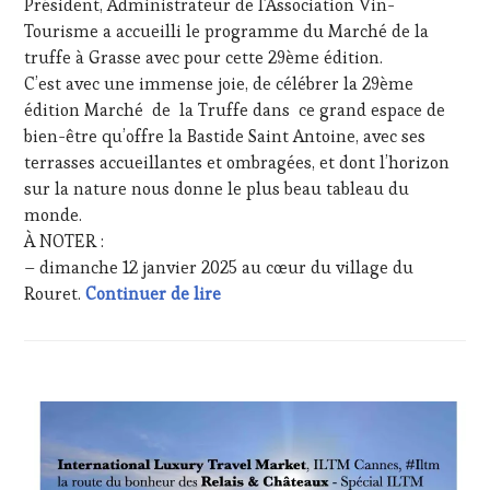
Président, Administrateur de l’Association Vin-
CHEF,
Tourisme a accueilli le programme du Marché de la
CUISINIER,
truffe à Grasse avec pour cette 29ème édition.
ŒNOLOGUE,
SOMMELIER
,
C’est avec une immense joie, de célébrer la 29ème
SALONS
édition Marché de la Truffe dans ce grand espace de
INTERNATIONAUX
,
bien-être qu’offre la Bastide Saint Antoine, avec ses
TASTING
terrasses accueillantes et ombragées, et dont l’horizon
MOVIE
,
sur la nature nous donne le plus beau tableau du
VIGNOBLES
,
WINE
monde.
TASTING
À NOTER :
VOUCHER
,
– dimanche 12 janvier 2025 au cœur du village du
WINE
Un rituel pour débuter la nouvelle
Rouret.
Continuer de lire
TOURISM
FAME
,
WINE
TOURISM
TOUR
,
ACTUALITÉS
,
WINE
CLUB
TOURISM
:
TOUR
WINE
MOVIE
,
TASTING