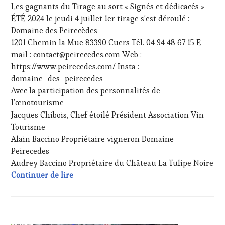
DÉGUSTATIONS,
Les gagnants du Tirage au sort « Signés et dédicacés »
WINE
ÉTÉ 2024 le jeudi 4 juillet 1er tirage s’est déroulé :
TASTING
,
Domaine des Peirecèdes
JEU
,
LIVE
1201 Chemin la Mue 83390 Cuers Tél. 04 94 48 67 15 E-
STREAMING
,
mail : contact@peirecedes.com Web :
MASTERCLASS
,
https://www.peirecedes.com/ Insta :
MÉDIAS,
domaine_des_peirecedes
PRESSE
Avec la participation des personnalités de
ÉCRITE,
RADIO,
l’œnotourisme
TV,
Jacques Chibois, Chef étoilé Président Association Vin
WEB
,
Tourisme
OENOTOURISME
,
Alain Baccino Propriétaire vigneron Domaine
PARTENAIRES
Peirecedes
VIN
TOURISME
,
Audrey Baccino Propriétaire du Château La Tulipe Noire
PRODUCTEURS
Résultats Jeux #VinTourisme « Signés et d
Continuer de lire
TERROIR
,
PROVENCE
,
RESTAURATEUR,
CHEF,
ACTUALITÉS
,
CUISINIER,