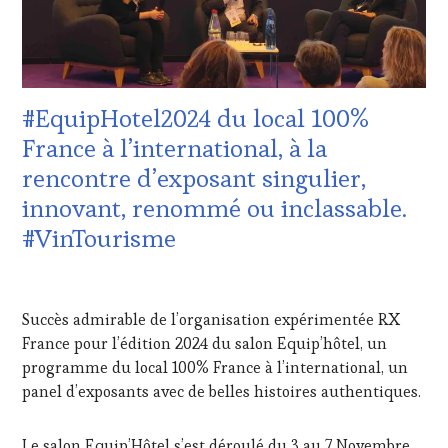
TOUR
,
VIN
WINETASTINGVOUCHER.COM
ET
DE
LA
HAUTE
#EquipHotel2024 du local 100%
GASTRONOMIE
FRANÇAISE
,
France à l’international, à la
MÉDIAS,
rencontre d’exposant singulier,
PRESSE
ÉCRITE,
innovant, renommé ou inclassable.
RADIO,
#VinTourisme
TV,
WEB
,
NON
10
CLASSÉ
DÉCEMBRE
Succès admirable de l’organisation expérimentée RX
2024
France pour l’édition 2024 du salon Equip’hôtel, un
programme du local 100% France à l’international, un
panel d’exposants avec de belles histoires authentiques.
Le salon Equip’Hôtel s’est déroulé du 3 au 7 Novembre