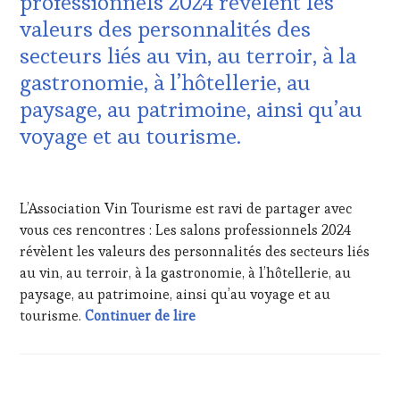
professionnels 2024 révèlent les
ADHÉRENT,
TOURISM
valeurs des personnalités des
VIN
FAME
,
TOURISME
,
secteurs liés au vin, au terroir, à la
WINE
EDITION
TOURISM
gastronomie, à l’hôtellerie, au
LES
TOUR
,
CLÉS
paysage, au patrimoine, ainsi qu’au
WINETASTINGVOUCHER.COM
DU
voyage et au tourisme.
VIN
ET
DE
13
LA
JANVIER
L’Association Vin Tourisme est ravi de partager avec
HAUTE
2025
GASTRONOMIE
vous ces rencontres : Les salons professionnels 2024
FRANÇAISE
,
révèlent les valeurs des personnalités des secteurs liés
FAMOUS
au vin, au terroir, à la gastronomie, à l’hôtellerie, au
HOST
,
paysage, au patrimoine, ainsi qu’au voyage et au
GUEST
,
Press Release : Ces salons profes
tourisme.
Continuer de lire
INVITATIONS
&
DÉGUSTATIONS,
WINE
TASTING
,
ACTUALITÉS
,