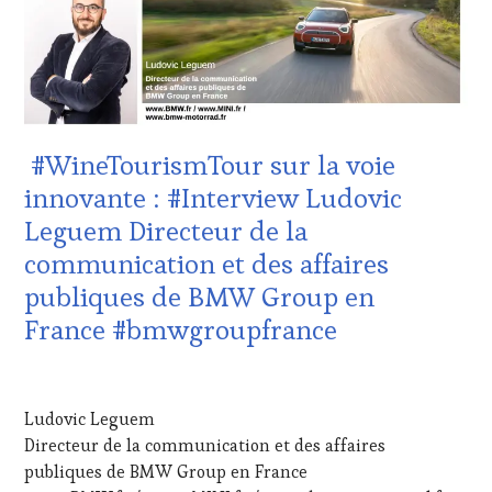
VITICOLE,
TOUR
,
ADHÉRENT,
WINE
VIN
TOURISM
TOURISME
,
TOUR
EDITION
MOVIE
,
LES
WINETASTINGVOUCHER.COM
CLÉS
#WineTourismTour sur la voie
DU
VIN
innovante : #Interview Ludovic
ET
Leguem Directeur de la
DE
LA
communication et des affaires
HAUTE
publiques de BMW Group en
GASTRONOMIE
FRANÇAISE
,
France #bmwgroupfrance
INVITATIONS
&
30
DÉGUSTATIONS,
NOVEMBRE
WINE
Ludovic Leguem
2024
TASTING
,
Directeur de la communication et des affaires
MÉDIAS,
publiques de BMW Group en France
PRESSE