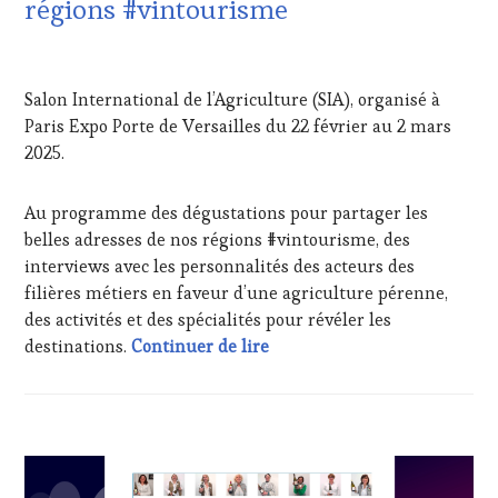
régions #vintourisme
CLÉS
WINE
DU
TOURISM
VIN
FAME
,
20
ET
WINE
MARS
Salon International de l’Agriculture (SIA), organisé à
DE
TOURISM
2025
LA
TOUR
,
Paris Expo Porte de Versailles du 22 février au 2 mars
HAUTE
WINETASTINGVOUCHER.COM
2025.
GASTRONOMIE
FRANÇAISE
,
INVITATIONS
Au programme des dégustations pour partager les
&
belles adresses de nos régions #vintourisme, des
DÉGUSTATIONS,
interviews avec les personnalités des acteurs des
WINE
filières métiers en faveur d’une agriculture pérenne,
TASTING
,
des activités et des spécialités pour révéler les
JEU
,
Salon International de l’Agr
MASTERCLASS
,
destinations.
Continuer de lire
MÉDIAS,
PRESSE
ÉCRITE,
RADIO,
ACTUALITÉS
,
TV,
CHALLENGE
WEB
,
HORS