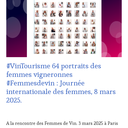
OENOTOURISME
,
ZONE
PARTENAIRES
DE
VIN
CONFORT
,
TOURISME
,
CLUB
PRODUCTEURS
:
TERROIR
,
WINE
RESTAURATEUR,
TASTING
CHEF,
VOUCHER
,
CUISINIER,
CÔTES-
ŒNOLOGUE,
DE-
SOMMELIER
,
PROVENCE
,
SALONS
#VinTourisme 64 portraits des
EDITION
INTERNATIONAUX
,
LES
femmes vigneronnes
SPOT
CLÉS
BY
,
#Femmesdevin : Journée
DU
VAR
,
VIN
internationale des femmes, 8 mars
VIGNOBLES
,
ET
WINE
2025.
DE
TASTING
LA
VOUCHER
,
HAUTE
7
WINE
GASTRONOMIE
MARS
TOURISM
A la rencontre des Femmes de Vin. 3 mars 2025 à Paris
FRANÇAISE
,
2025
FAME
,