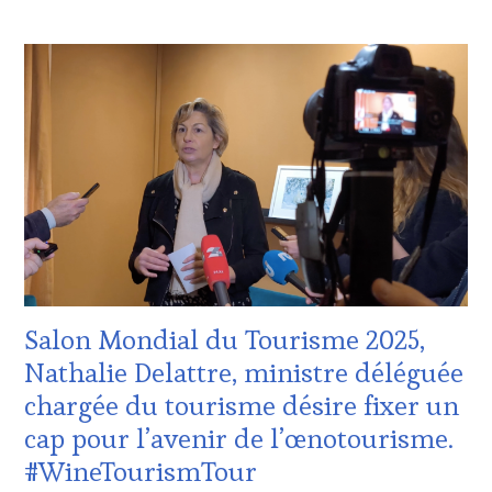
DÉGUSTATIONS,
ACTUALITÉS
,
WINE
CLUB
TASTING
,
:
JEU
,
WINE
LIVE
TASTING
STREAMING
,
VOUCHER
,
MASTERCLASS
,
CÔTES-
MÉDIAS,
DE-
PRESSE
PROVENCE
,
ÉCRITE,
EDITION
RADIO,
LES
TV,
CLÉS
WEB
,
DU
OENOTOURISME
,
VIN
PARTENAIRES
Salon Mondial du Tourisme 2025,
ET
VIN
DE
TOURISME
,
Nathalie Delattre, ministre déléguée
LA
RESTAURATEUR,
chargée du tourisme désire fixer un
HAUTE
CHEF,
GASTRONOMIE
CUISINIER,
cap pour l’avenir de l’œnotourisme.
FRANÇAISE
ŒNOLOGUE,
#WineTourismTour
SOMMELIER
,