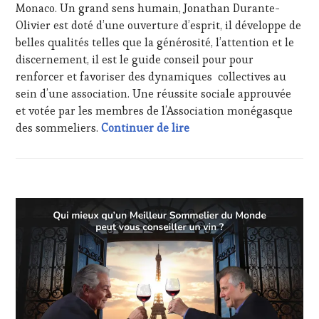
PRODUCTEURS
Monaco. Un grand sens humain, Jonathan Durante-
TERROIR
,
Olivier est doté d’une ouverture d’esprit, il développe de
RESTAURATEUR,
belles qualités telles que la générosité, l’attention et le
CHEF,
discernement, il est le guide conseil pour pour
CUISINIER,
renforcer et favoriser des dynamiques collectives au
ŒNOLOGUE,
SOMMELIER
,
sein d’une association. Une réussite sociale approuvée
SALONS
et votée par les membres de l’Association monégasque
INTERNATIONAUX
,
Jonathan Durante-Olivier
des sommeliers.
Continuer de lire
VIGNOBLES
,
WINE
TASTING
VOUCHER
,
ACTUALITÉS
,
WINE
CHALLENGE
TOURISM
HORS
FAME
,
ZONE
WINE
DE
TOURISM
CONFORT
,
TOUR
,
CLUB
WINETASTINGVOUCHER.COM
:
WINE
TASTING