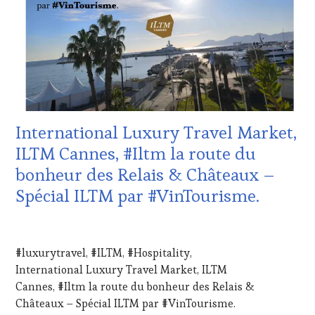
WINETASTINGVOUCHER.COM
VOUCHER
,
DOMAINE
VITICOLE,
ADHÉRENT,
VIN
TOURISME
,
EDITION
LES
CLÉS
International Luxury Travel Market,
DU
VIN
ILTM Cannes, #Iltm la route du
ET
bonheur des Relais & Châteaux –
DE
LA
Spécial ILTM par #VinTourisme.
HAUTE
GASTRONOMIE
27
FRANÇAISE
,
DÉCEMBRE
JEU
,
#luxurytravel, #ILTM, #Hospitality,
2024
MASTERCLASS
,
International Luxury Travel Market, ILTM
MÉDIAS,
Cannes, #Iltm la route du bonheur des Relais &
PRESSE
ÉCRITE,
Châteaux – Spécial ILTM par #VinTourisme.