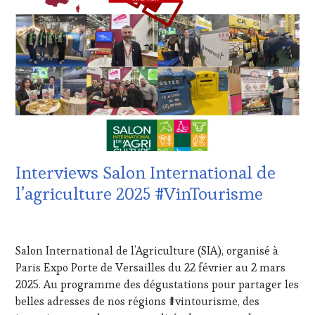
:
WINE
TASTING
VOUCHER
,
DOMAINE
VITICOLE,
ADHÉRENT,
VIN
TOURISME
,
EDITION
LES
CLÉS
Interviews Salon International de
DU
VIN
l’agriculture 2025 #VinTourisme
ET
DE
20
LA
MARS
HAUTE
Salon International de l’Agriculture (SIA), organisé à
2025
GASTRONOMIE
Paris Expo Porte de Versailles du 22 février au 2 mars
FRANÇAISE
,
2025. Au programme des dégustations pour partager les
INVITATIONS
&
belles adresses de nos régions #vintourisme, des
DÉGUSTATIONS,