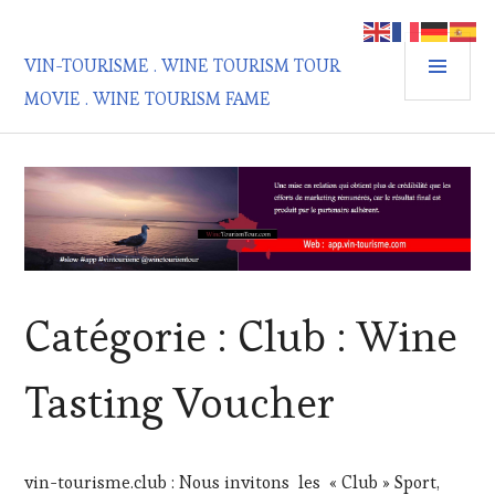
Aller
au
MEN
contenu
VIN-TOURISME . WINE TOURISM TOUR
PRIN
principal
MOVIE . WINE TOURISM FAME
Catégorie :
Club : Wine
Tasting Voucher
vin-tourisme.club : Nous invitons les « Club » Sport,