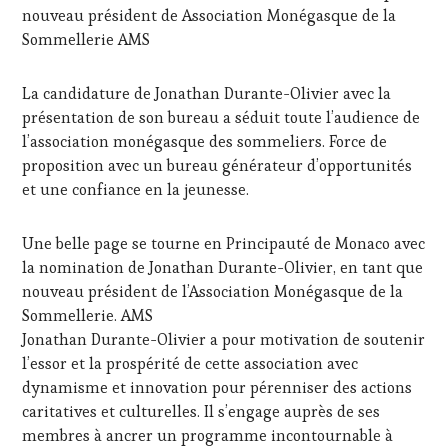
nouveau président de Association Monégasque de la
DE
LA
Sommellerie AMS
HAUTE
GASTRONOMIE
La candidature de Jonathan Durante-Olivier avec la
FRANÇAISE
,
présentation de son bureau a séduit toute l’audience de
INVITATIONS
&
l’association monégasque des sommeliers. Force de
DÉGUSTATIONS,
proposition avec un bureau générateur d’opportunités
WINE
et une confiance en la jeunesse.
TASTING
,
JEU
,
MASTERCLASS
,
Une belle page se tourne en Principauté de Monaco avec
MÉDIAS,
la nomination de Jonathan Durante-Olivier, en tant que
PRESSE
nouveau président de l’Association Monégasque de la
ÉCRITE,
Sommellerie. AMS
RADIO,
TV,
Jonathan Durante-Olivier a pour motivation de soutenir
WEB
,
l’essor et la prospérité de cette association avec
OENOTOURISME
,
dynamisme et innovation pour pérenniser des actions
PARTENAIRES
caritatives et culturelles. Il s’engage auprès de ses
VIN
membres à ancrer un programme incontournable à
TOURISME
,