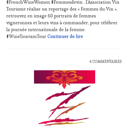
INVITATIONS
#FrenchWineWomen #Femmesdevin . l’Association Vin
WINE
&
Tourisme réalise un reportage des « Femmes du Vin »,
TOURISM
DÉGUSTATIONS,
TOUR
,
retrouvez en image 60 portraits de femmes
WINE
WINETASTINGVOUCHER.COM
vigneronnes et leurs vins à commander, pour célébrer
TASTING
,
la journée internationale de la femme.
LIVE
STREAMING
,
#VinTourisme 64 port
#WineTourismTour
Continuer de lire
MÉDIAS,
PRESSE
ÉCRITE,
RADIO,
ACTUALITÉS
,
4 COMMENTAIRES
TV,
CLUB
WEB
,
:
OENOTOURISME
,
WINE
PARTENAIRES
TASTING
VIN
VOUCHER
,
TOURISME
,
CÔTES-
PRODUCTEURS
DE-
TERROIR
,
PROVENCE
,
RESTAURATEUR,
CULTURAL
CHEF,
GUEST
,
CUISINIER,
DOMAINE
ŒNOLOGUE,