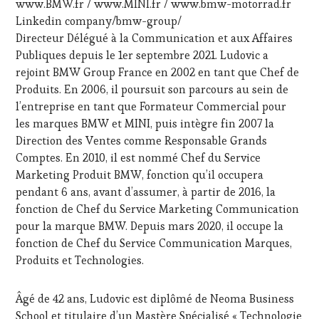
ÉCRITE,
www.BMW.fr / www.MINI.fr / www.bmw-motorrad.fr
RADIO,
Linkedin company/bmw-group/
TV,
Directeur Délégué à la Communication et aux Affaires
WEB
,
Publiques depuis le 1er septembre 2021. Ludovic a
OENOTOURISME
,
rejoint BMW Group France en 2002 en tant que Chef de
SALONS
INTERNATIONAUX
,
Produits. En 2006, il poursuit son parcours au sein de
TASTING
l’entreprise en tant que Formateur Commercial pour
MOVIE
,
les marques BMW et MINI, puis intègre fin 2007 la
WINE
Direction des Ventes comme Responsable Grands
TASTING
Comptes. En 2010, il est nommé Chef du Service
VOUCHER
,
WINE
Marketing Produit BMW, fonction qu’il occupera
TOURISM
pendant 6 ans, avant d’assumer, à partir de 2016, la
FAME
,
fonction de Chef du Service Marketing Communication
WINE
pour la marque BMW. Depuis mars 2020, il occupe la
TOURISM
fonction de Chef du Service Communication Marques,
TOUR
,
WINE
Produits et Technologies.
TOURISM
TOUR
Âgé de 42 ans, Ludovic est diplômé de Neoma Business
MOVIE
,
School et titulaire d’un Mastère Spécialisé « Technologie
WINETASTINGVOUCHER.COM