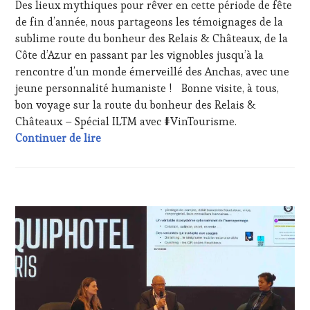
RADIO,
Des lieux mythiques pour rêver en cette période de fête
TV,
de fin d’année, nous partageons les témoignages de la
WEB
,
sublime route du bonheur des Relais & Châteaux, de la
OENOTOURISME
,
Côte d’Azur en passant par les vignobles jusqu’à la
PARTENAIRES
VIN
rencontre d’un monde émerveillé des Anchas, avec une
TOURISME
,
jeune personnalité humaniste ! Bonne visite, à tous,
PRODUCTEURS
bon voyage sur la route du bonheur des Relais &
TERROIR
,
Châteaux – Spécial ILTM avec #VinTourisme.
RESTAURATEUR,
International Luxury Travel Market, ILTM
Continuer de lire
CHEF,
CUISINIER,
ŒNOLOGUE,
SOMMELIER
,
VIGNOBLES
,
CLUB
WINE
:
TASTING
WINE
VOUCHER
,
TASTING
WINE
VOUCHER
,
TOURISM
EDITION
FAME
,
LES
WINE
CLÉS
TOURISM
DU