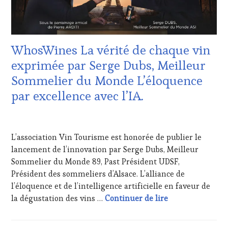
VOUCHER
,
CÔTES-
DE-
PROVENCE
,
WhosWines La vérité de chaque vin
DOMAINE
VITICOLE,
exprimée par Serge Dubs, Meilleur
ADHÉRENT,
Sommelier du Monde L’éloquence
VIN
TOURISME
,
par excellence avec l’IA.
EDITION
LES
1
CLÉS
AVRIL
DU
L’association Vin Tourisme est honorée de publier le
2025
VIN
lancement de l’innovation par Serge Dubs, Meilleur
ET
Sommelier du Monde 89, Past Président UDSF,
DE
LA
Président des sommeliers d’Alsace. L’alliance de
HAUTE
l’éloquence et de l’intelligence artificielle en faveur de
GASTRONOMIE
WhosWines La vé
la dégustation des vins …
Continuer de lire
FRANÇAISE
,
INVITATIONS
&